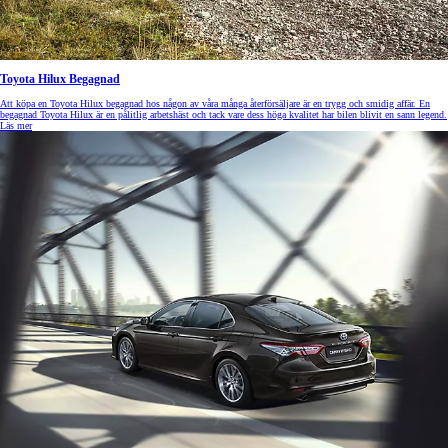
Toyota Hilux Begagnad
Att köpa en Toyota Hilux begagnad hos någon av våra många återförsäljare är en trygg och smidig affär. En
begagnad Toyota Hilux är en pålitlig arbetshäst och tack vare dess höga kvalitet har bilen blivit en sann legend.
Läs mer