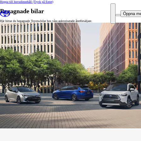
Hoppa till huvudinnehåll
(Tryck på Enter)
Begagnade bilar
Öppna m
Här hittar du begagnade Toyota-bilar hos våra auktoriserade återförsäljare.