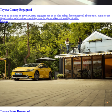
Toyota Camry Begagnad
Väljer du att köpa en Toyota Camry begagnad hos en av våra många återförsäljare så får du en bil känd för sin
höga komfort och kvalitet, samtidigt som du gör en säker och smidig bilaffär.
Läs mer
Toyota Prius Begagnad