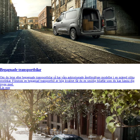
Begagnade transportbilar
Om du letar efter begagnade transportbilar så har våra auktoriserade återförsäljare modeller i en mängd olika
storlekar. Förutom en begagnad transportbil av hög kvalitet får du en smidig bilaffär som du kan känna dig
trygg med.
Läs mer