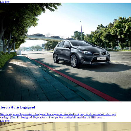
Läs mer
Toyota Auris Begagnad
När du köper en Toyota Auris begagnad hos någon av våra återförsäljare, får du en trofast och trygg
vardagshjälte. En begagnad Toyota Auris är en perfekt vardagsbil med det där lilla extra.
Läs mer