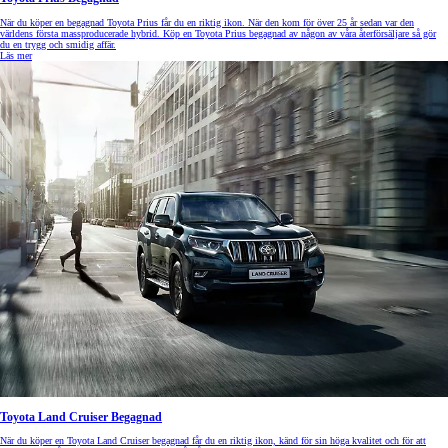
När du köper en begagnad Toyota Prius får du en riktig ikon. När den kom för över 25 år sedan var den
världens första massproducerade hybrid. Köp en Toyota Prius begagnad av någon av våra återförsäljare så gör
du en trygg och smidig affär.
Läs mer
Toyota Land Cruiser Begagnad
När du köper en Toyota Land Cruiser begagnad får du en riktig ikon, känd för sin höga kvalitet och för att