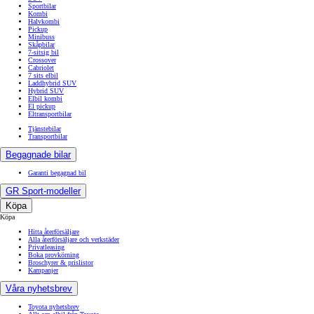
Sportbilar
Kombi
Halvkombi
Pickup
Minibuss
Skåpbilar
7-sitsig bil
Crossover
Cabriolet
7 sits elbil
Laddhybrid SUV
Hybrid SUV
Elbil kombi
El pickup
Eltransportbilar
Tjänstebilar
Transportbilar
Begagnade bilar
Garanti begagnad bil
GR Sport-modeller
Köpa
Köpa
Hitta återförsäljare
Alla återförsäljare och verkstäder
Privatleasing
Boka provkörning
Broschyrer & prislistor
Kampanjer
Våra nyhetsbrev
Toyota nyhetsbrev