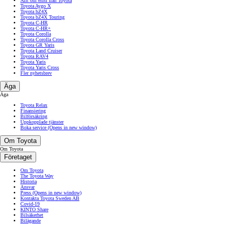
Allt om elbil från Toyota
Toyota Aygo X
Toyota bZ4X
Toyota bZ4X Touring
Toyota C-HR
Toyota C-HR+
Toyota Corolla
Toyota Corolla Cross
Toyota GR Yaris
Toyota Land Cruiser
Toyota RAV4
Toyota Yaris
Toyota Yaris Cross
Fler nyhetsbrev
Äga
Äga
Toyota Relax
Finansiering
Bilförsäkring
Uppkopplade tjänster
Boka service
(Opens in new window)
Om Toyota
Om Toyota
Företaget
Om Toyota
The Toyota Way
Historia
Ansvar
Press
(Opens in new window)
Kontakta Toyota Sweden AB
Covid-19
KINTO Share
Bilsäkerhet
Bilägande