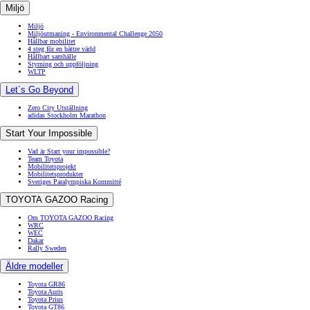
Miljö
Miljö
Miljöutmaning - Environmental Challenge 2050
Hållbar mobilitet
4 steg för en bättre värld
Hållbart samhälle
Styrning och uppföljning
WLTP
Let´s Go Beyond
Zero City Utställning
adidas Stockholm Marathon
Start Your Impossible
Vad är Start your impossible?
Team Toyota
Mobilitetsprojekt
Mobilitetsprodukter
Sveriges Paralympiska Kommitté
TOYOTA GAZOO Racing
Om TOYOTA GAZOO Racing
WRC
WEC
Dakar
Rally Sweden
Äldre modeller
Toyota GR86
Toyota Auris
Toyota Prius
Toyota GT86