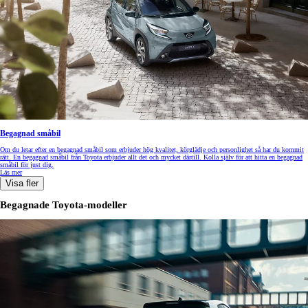
Begagnad småbil
Om du letar efter en begagnad småbil som erbjuder hög kvalitet, körglädje och personlighet så har du kommit
rätt. En begagnad småbil från Toyota erbjuder allt det och mycket därtill. Kolla själv för att hitta en begagnad
småbil för just dig.
Läs mer
Visa fler
Begagnade Toyota-modeller