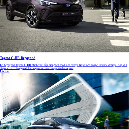
Toyota C-HR Begagnad
En begagnad Toyota C-HR sticker ut från mängden med sina skarpa linjer och coupéliknande design. Köp din
Toyota C-HR begagnad från någon av våra många återförsäljare.
Läs mer