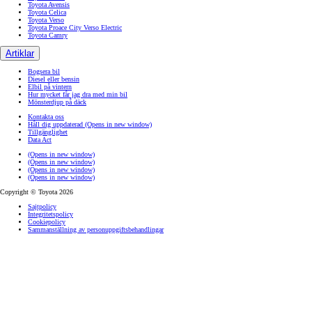
Toyota Avensis
Toyota Celica
Toyota Verso
Toyota Proace City Verso Electric
Toyota Camry
Artiklar
Bogsera bil
Diesel eller bensin
Elbil på vintern
Hur mycket får jag dra med min bil
Mönsterdjup på däck
Kontakta oss
Håll dig uppdaterad
(Opens in new window)
Tillgänglighet
Data Act
(Opens in new window)
(Opens in new window)
(Opens in new window)
(Opens in new window)
Copyright © Toyota 2026
Sajtpolicy
Integritetspolicy
Cookiepolicy
Sammanställning av personuppgiftsbehandlingar