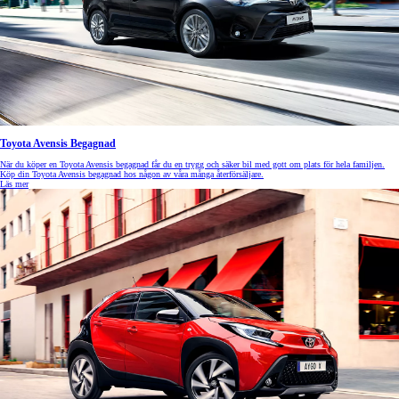
Toyota Avensis Begagnad
När du köper en Toyota Avensis begagnad får du en trygg och säker bil med gott om plats för hela familjen.
Köp din Toyota Avensis begagnad hos någon av våra många återförsäljare.
Läs mer