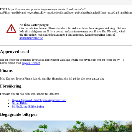
POST https://usc-webcomponents.toyota-europe.com/v1/car-filter/se/sv?
carFilter=used&brand=toyota&uscEnv=production&sortOrder=published&disabledFilters=usedCarBrand&bra
Att låna kostar pengar!
Om du inte kan betala tillbaka skulden i tid riskerar du en betalningsanmärkning. Det kan
leda till svårigheter att få hyra bostad, teckna abonnemang och få nya lån. För stöd, vänd
dig till budget- och skuldrådgivningen i din kommun. Kontaktuppgifter finns på
konsumentverket.se
.
Approved used
När du köper en begagnad Toyota ska upplevelsen vara lika trevlig och trygg som om du köpte en ny – i
kombination med
Toyota Relaxed
.
Finans
Med lån hos Toyota Finans kan du smidigt finansiera din bil på det sätt som passar dig.
Försäkring
Försäkra din bil hos dem som känner till den bäst.
Toyota Approved Used
Toyota Approved Used
Billån
Billån
Bilförsäkring
Bilförsäkring
Begagnade biltyper