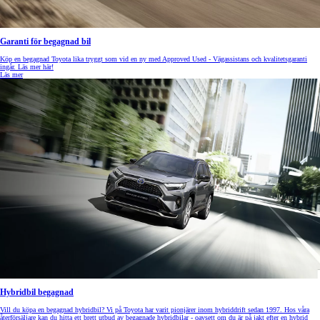
Garanti för begagnad bil
Köp en begagnad Toyota lika tryggt som vid en ny med Approved Used - Vägassistans och kvalitetsgaranti
ingår. Läs mer här!
Läs mer
Hybridbil begagnad
Vill du köpa en begagnad hybridbil? Vi på Toyota har varit pionjärer inom hybriddrift sedan 1997. Hos våra
återförsäljare kan du hitta ett brett utbud av begagnade hybridbilar - oavsett om du är på jakt efter en hybrid