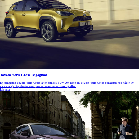
Toyota Yaris Cross Begagnad
En begagnad Toyota Yaris Cross är en smidig SUV. Att köpa en Toyota Yaris Cross begagnad
hos någon av
våra många Toyota-återförsäljare är dessutom en smidig affär.
Läs mer