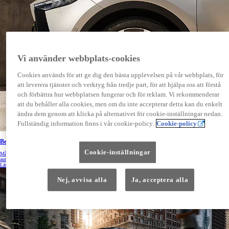
Vi använder webbplats-cookies
Cookies används för att ge dig den bästa upplevelsen på vår webbplats, för
att leverera tjänster och verktyg från tredje part, för att hjälpa oss att förstå
och förbättra hur webbplatsen fungerar och för reklam. Vi rekommenderar
att du behåller alla cookies, men om du inte accepterar detta kan du enkelt
ändra dem genom att klicka på alternativet för cookie-inställningar nedan.
Fullständig information finns i vår cookie-policy.
Cookie-policy
Begagnade bilar automat
Cookie-inställningar
Många letar efter begagnade bilar med automat. Om du vill göra en trygg och bra affär på en begagnad bil med
automat ska du kolla in utbudet hos våra Toyota-återförsäljare.
Läs mer
Nej, avvisa alla
Ja, acceptera alla