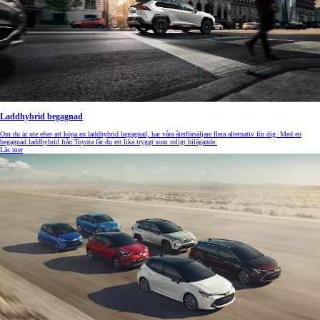
Laddhybrid begagnad
Om du är ute efter att köpa en laddhybrid begagnad, har våra återförsäljare flera alternativ för dig. Med en
begagnad laddhybrid från Toyota får du ett lika tryggt som roligt bilägande.
Läs mer