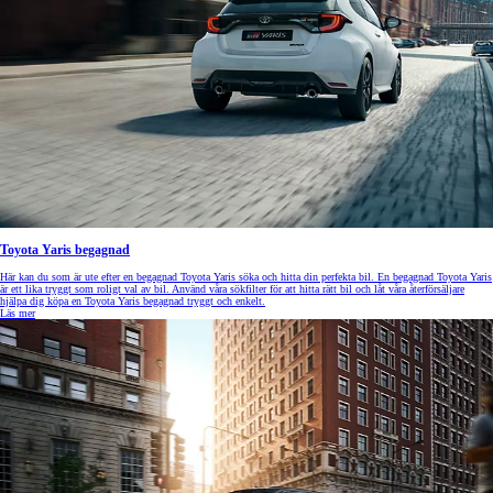
Toyota Yaris begagnad
Här kan du som är ute efter en begagnad Toyota Yaris söka och hitta din perfekta bil. En begagnad Toyota Yaris
är ett lika tryggt som roligt val av bil. Använd våra sökfilter för att hitta rätt bil och låt våra återförsäljare
hjälpa dig köpa en Toyota Yaris begagnad tryggt och enkelt.
Läs mer