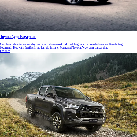
Toyota Aygo Begagnad
Om du är ute efter en smidig, rolig och ekonomisk bil med hög kvalitet ska du köpa en Toyota Aygo
begagnad. Hos våra återförsäljare kan du hitta en begagnad Toyota Aygo som passar dig.
Läs mer