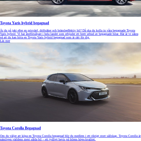
Toyota Yaris hybrid begagnad
Är du på jakt efter en prisvärd, driftsäker och bränsleeffektiv bil? Då ska du kolla in våra begagnade Toyota
Yaris hybrid. Vi har återförsäljare i hela landet som erbjuder ett brett utbud av begagnade bilar. Här är vi säkra
på att du kan hitta en Toyota Yaris hybrid begagnad som är rätt för dig.
Läs mer
Toyota Corolla Begagnad
Om du väljer att köpa en Toyota Corolla begagnad blir du medlem i ett riktigt stort sällskap. Toyota Corolla är
nämligen världens mest sålda bil – ett tydligt bevis på bilens höga kvalitet.