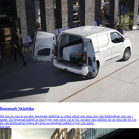
Begagnade Skåpbilar
Här kan du som är ute efter begagnade skåpbilar se vilket utbud som finns hos våra återförsäljare runt om i
landet. En begagnad skåpbil är lika tryggt som roligt val av bil. Använd våra sökfilter för att hitta rätt bil och
låt våra återförsäljare hjälpa dig köpa en begagnad skåpbil tryggt och enkelt.
Läs mer