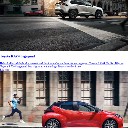
Toyota RAV4 begagnad
Hybrid eller laddhybrid – oavsett vad du är ute efter så finns det en begagnad Toyota RAV4 för dig. Köp en
Toyota RAV4 begagnad hos någon av våra många Toyota-återförsäljare.
Läs mer