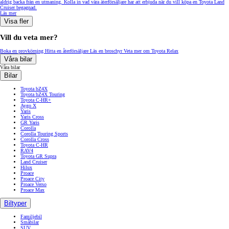
aldrig backa från en utmaning. Kolla in vad våra återförsäljare har att erbjuda när du vill köpa en Toyota Land
Cruiser begagnad.
Läs mer
Visa fler
Vill du veta mer?
Boka en provkörning
Hitta en återförsäljare
Läs en broschyr
Veta mer om Toyota Relax
Våra bilar
Våra bilar
Bilar
Toyota bZ4X
Toyota bZ4X Touring
Toyota C-HR+
Aygo X
Yaris
Yaris Cross
GR Yaris
Corolla
Corolla Touring Sports
Corolla Cross
Toyota C-HR
RAV4
Toyota GR Supra
Land Cruiser
Hilux
Proace
Proace City
Proace Verso
Proace Max
Biltyper
Familjebil
Småbilar
SUV