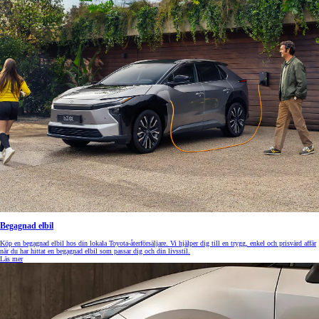
Begagnad elbil
Köp en begagnad elbil hos din lokala Toyota-återförsäljare. Vi hjälper dig till en trygg, enkel och prisvärd affär
när du har hittat en begagnad elbil som passar dig och din livsstil.
Läs mer