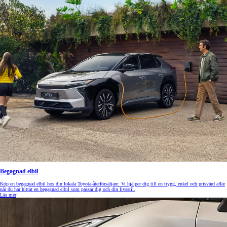
Begagnad elbil
Köp en begagnad elbil hos din lokala Toyota-återförsäljare. Vi hjälper dig till en trygg, enkel och prisvärd affär
när du har hittat en begagnad elbil som passar dig och din livsstil.
Läs mer