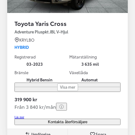
Toyota Yaris Cross
Adventure Pluspkt JBL V-Hjul
KRYLBO
HYBRID
Registrerad
Mätarställning
03-2023
3 635 mil
Bränsle
Växellåda
Hybrid Bensin
Automat
Visa mer
319 900 kr
Från 3 840 kr/mån
Läs mer
Kontakta återförsäljare
Jämförelse
Spara