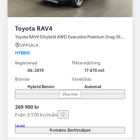
Toyota RAV4
Toyota RAV4 Elhybrid AWD Executive Premium Drag 360-kamera 
UPPSALA
HYBRID
Registrerad
Mätarställning
06-2019
17 470 mil
Bränsle
Växellåda
Hybrid Bensin
Automat
Visa mer
269 900 kr
Från 3 170 kr/mån
Läs mer
Kontakta återförsäljare