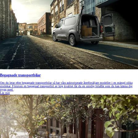
Begagnade transportbilar
Om du letar efter begagnade transportbilar så har våra auktoriserade återförsäljare modeller i en mängd olika
storlekar. Förutom en begagnad transportbil av hög kvalitet får du en smidig bilaffär som du kan känna dig
trygg med.
Läs mer