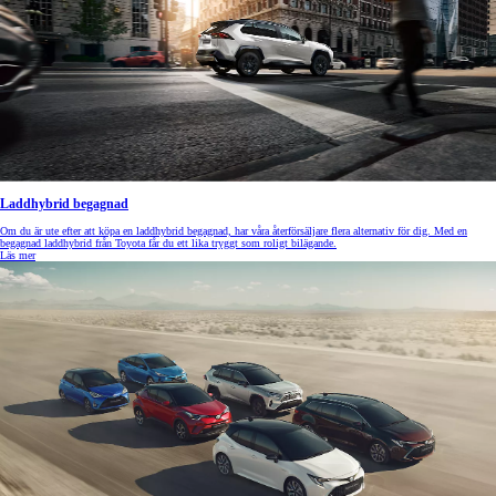
Laddhybrid begagnad
Om du är ute efter att köpa en laddhybrid begagnad, har våra återförsäljare flera alternativ för dig. Med en
begagnad laddhybrid från Toyota får du ett lika tryggt som roligt bilägande.
Läs mer