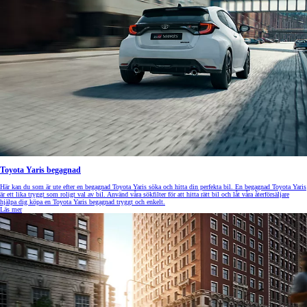
Toyota Yaris begagnad
Här kan du som är ute efter en begagnad Toyota Yaris söka och hitta din perfekta bil. En begagnad Toyota Yaris
är ett lika tryggt som roligt val av bil. Använd våra sökfilter för att hitta rätt bil och låt våra återförsäljare
hjälpa dig köpa en Toyota Yaris begagnad tryggt och enkelt.
Läs mer