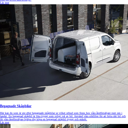
Läs mer
Begagnade Skåpbilar
Här kan du som är ute efter begagnade skåpbilar se vilket utbud som finns hos våra återförsäljare runt om i
landet. En begagnad skåpbil är lika tryggt som roligt val av bil. Använd våra sökfilter för att hitta rätt bil och
låt våra återförsäljare hjälpa dig köpa en begagnad skåpbil tryggt och enkelt.
Läs mer