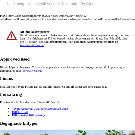
beräkning tillhandahålles av er Toyotaåterförsäljare.
POST https://usc-webcomponents.toyota-europe.com/v1/car-filter/se/sv?
carFilter=used&brand=toyota&uscEnv=production&sortOrder=published&disabledFilters=usedCarBrand&bra
Att låna kostar pengar!
Om du inte kan betala tillbaka skulden i tid riskerar du en betalningsanmärkning. Det kan
leda till svårigheter att få hyra bostad, teckna abonnemang och få nya lån. För stöd, vänd
dig till budget- och skuldrådgivningen i din kommun. Kontaktuppgifter finns på
konsumentverket.se
.
Approved used
När du köper en begagnad Toyota ska upplevelsen vara lika trevlig och trygg som om du köpte en ny – i
kombination med
Toyota Relaxed
.
Finans
Med lån hos Toyota Finans kan du smidigt finansiera din bil på det sätt som passar dig.
Försäkring
Försäkra din bil hos dem som känner till den bäst.
Toyota Approved Used
Toyota Approved Used
Billån
Billån
Bilförsäkring
Bilförsäkring
Begagnade biltyper