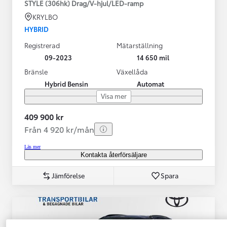
STYLE (306hk) Drag/V-hjul/LED-ramp
KRYLBO
HYBRID
Registrerad
Mätarställning
09-2023
14 650 mil
Bränsle
Växellåda
Hybrid Bensin
Automat
Visa mer
409 900 kr
Från 4 920 kr/mån
Läs mer
Kontakta återförsäljare
Jämförelse
Spara