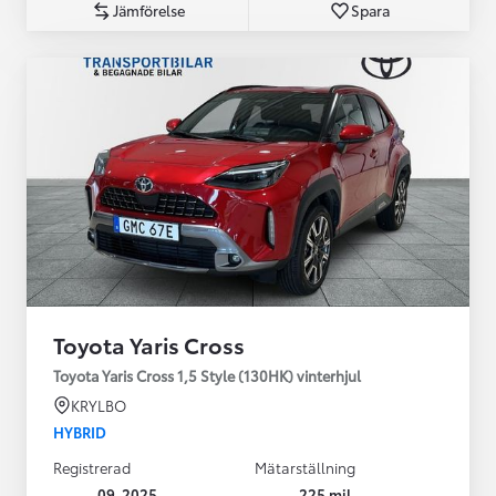
Jämförelse
Spara
Toyota Yaris Cross
Toyota Yaris Cross 1,5 Style (130HK) vinterhjul
KRYLBO
HYBRID
Registrerad
Mätarställning
09-2025
225 mil