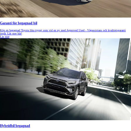
Garanti för begagnad bil
Köp en begagnad Toyota lika tryggt som vid en ny med Approved Used - Vägassistans och kvalitetsgaranti
ingår. Läs mer här!
Läs mer
Hybridbil begagnad