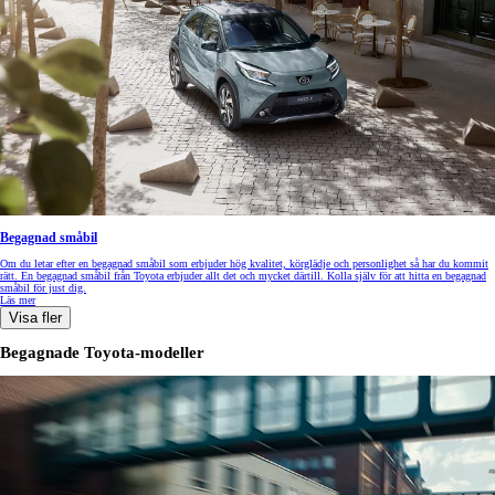
Begagnad småbil
Om du letar efter en begagnad småbil som erbjuder hög kvalitet, körglädje och personlighet så har du kommit
rätt. En begagnad småbil från Toyota erbjuder allt det och mycket därtill. Kolla själv för att hitta en begagnad
småbil för just dig.
Läs mer
Visa fler
Begagnade Toyota-modeller