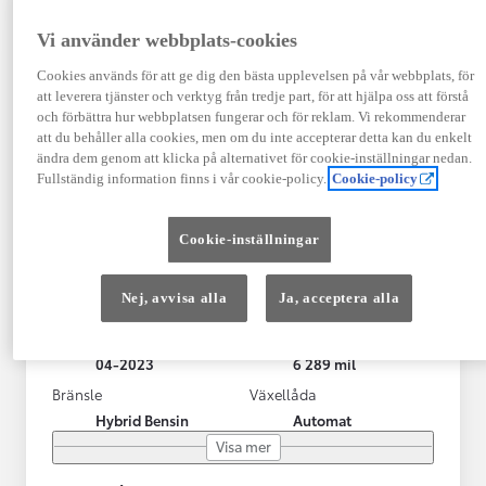
Vi använder webbplats-cookies
Cookies används för att ge dig den bästa upplevelsen på vår webbplats, för
att leverera tjänster och verktyg från tredje part, för att hjälpa oss att förstå
och förbättra hur webbplatsen fungerar och för reklam. Vi rekommenderar
att du behåller alla cookies, men om du inte accepterar detta kan du enkelt
ändra dem genom att klicka på alternativet för cookie-inställningar nedan.
Fullständig information finns i vår cookie-policy.
Cookie-policy
Toyota Yaris Cross
Cookie-inställningar
Toyota Yaris Cross 1,5 Hybrid Adventure Drag V-Hjul
KRYLBO
Nej, avvisa alla
Ja, acceptera alla
HYBRID
Registrerad
Mätarställning
04-2023
6 289 mil
Bränsle
Växellåda
Hybrid Bensin
Automat
Visa mer