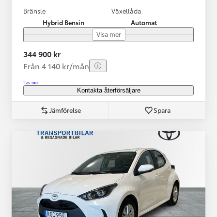
Bränsle
Växellåda
Hybrid Bensin
Automat
Visa mer
344 900 kr
Från 4 140 kr/mån
Läs mer
Kontakta återförsäljare
Jämförelse
Spara