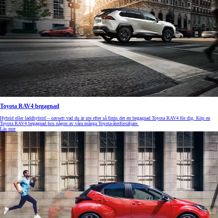
Toyota RAV4 begagnad
Hybrid eller laddhybrid – oavsett vad du är ute efter så finns det en begagnad Toyota RAV4 för dig. Köp en
Toyota RAV4 begagnad hos någon av våra många Toyota-återförsäljare.
Läs mer