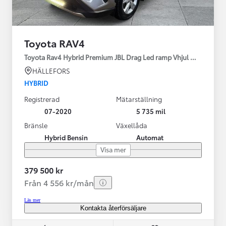
Toyota RAV4
Toyota Rav4 Hybrid Premium JBL Drag Led ramp Vhjul motorv
HÄLLEFORS
HYBRID
Registrerad
Mätarställning
07-2020
5 735 mil
Bränsle
Växellåda
Hybrid Bensin
Automat
Visa mer
379 500 kr
Från 4 556 kr/mån
Läs mer
Kontakta återförsäljare