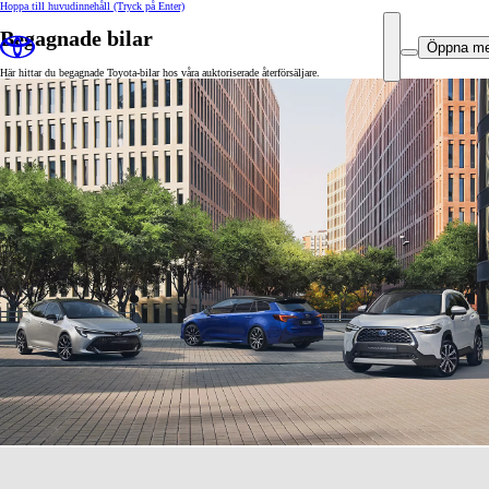
Hoppa till huvudinnehåll
(Tryck på Enter)
Begagnade bilar
Öppna m
Här hittar du begagnade Toyota-bilar hos våra auktoriserade återförsäljare.