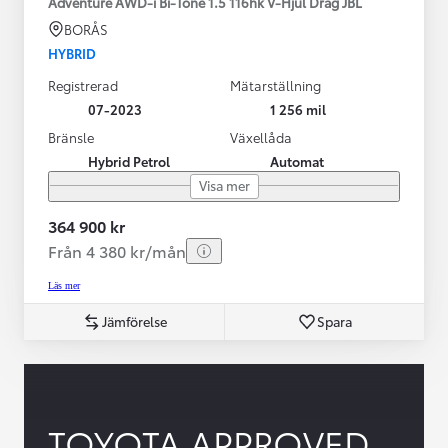
Adventure AWD-i Bi-Tone 1.5 116hk V-Hjul Drag JBL
BORÅS
HYBRID
Registrerad
Mätarställning
07-2023
1 256 mil
Bränsle
Växellåda
Hybrid Petrol
Automat
Visa mer
364 900 kr
Från 4 380 kr/mån
Läs mer
Jämförelse
Spara
TOYOTA APPROVED