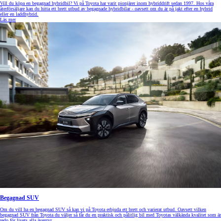
Vill du köpa en begagnad hybridbil? Vi på Toyota har varit pionjärer inom hybriddrift sedan 1997. Hos våra
återförsäljare kan du hitta ett brett utbud av begagnade hybridbilar - oavsett om du är på jakt efter en hybrid
eller en laddhybrid.
Läs mer
Begagnad SUV
Om du vill ha en begagnad SUV så kan vi på Toyota erbjuda ett brett och varierat utbud. Oavsett vilken
begagnad SUV från Toyota du väljer så får du en praktisk och pålitlig bil med Toyotas välkända kvalitet som är
redo för livets alla äventyr.