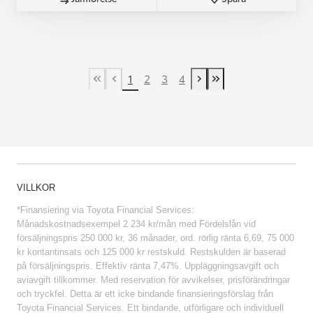
1
2
3
4
First Page
Previous page
Next page
Last Page
VILLKOR
*Finansiering via Toyota Financial Services:
Månadskostnadsexempel 2 234 kr/mån med Fördelslån vid
försäljningspris 250 000 kr, 36 månader, ord. rörlig ränta 6,69, 75 000
kr kontantinsats och 125 000 kr restskuld. Restskulden är baserad
på försäljningspris. Effektiv ränta 7,47%. Uppläggningsavgift och
aviavgift tillkommer. Med reservation för avvikelser, prisförändringar
och tryckfel. Detta är ett icke bindande finansieringsförslag från
Toyota Financial Services. Ett bindande, utförligare och individuell