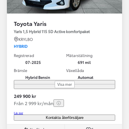
Toyota Yaris
Yaris 1,5 Hybrid 115 5D Active komfortpaket
KRYLBO
HYBRID
Registrerad
Mätarställning
07-2025
691 mil
Bränsle
Växellåda
Hybrid Bensin
Automat
Visa mer
249 900 kr
Från 2 999 kr/mån
Läs mer
Kontakta återförsäljare