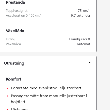
Prestanda
Topphastighet
175
km/h
Acceleration 0-100km/h
9,7
sekunder
Växellåda
Drivhjul
Framhjulsdrift
Växellåda
Automat
Utrustning
Komfort
Förarsäte med svankstöd, eljusterbart
Passagerarsäte fram manuellt justerbart i
höjdled
Läslampa