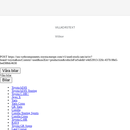
VILLKORSTEXT
Villkor
POST https://usc-webcomponents.toyota-europe.com/v1/used-stock-cars/se/sv?
brand=toyota&uscContext=used&uscEnv=production&vehicleForSaleId=e4d53913-320c-4370-98e5-
bed388dc4630
Våra bilar
Våra bilar
Bilar
Toyota bZ4X
Toyota bZ4X Touring
Toyota C-HR+
Aygo X
Yaris
Yaris Cross
GR Yaris
Corolla
Corolla Touring Sports
Corolla Cross
Toyota C-HR
RAV4
Toyota GR Supra
Land Cruiser