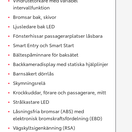
Vindrutetorkare med variabel
intervallfunktion
Bromsar bak, skivor
Ljusledare bak LED
Fönsterhissar passagerarplatser låsbara
Smart Entry och Smart Start
Bältespåminnare för baksätet
Backkameradisplay med statiska hjälplinjer
Barnsäkert dörrlås
Skymningsrelä
Krockkuddar, förare och passagerare, mitt
Strålkastare LED
Låsningsfria bromsar (ABS) med
elektronisk bromskraftsfördelning (EBD)
Vägskyltsigenkänning (RSA)