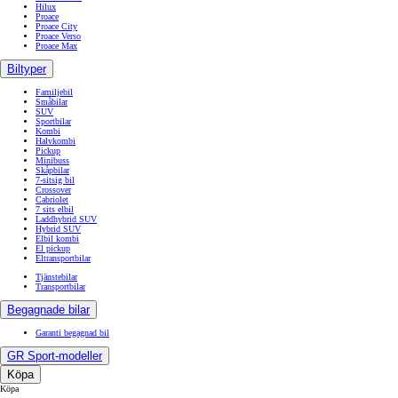
Hilux
Proace
Proace City
Proace Verso
Proace Max
Biltyper
Familjebil
Småbilar
SUV
Sportbilar
Kombi
Halvkombi
Pickup
Minibuss
Skåpbilar
7-sitsig bil
Crossover
Cabriolet
7 sits elbil
Laddhybrid SUV
Hybrid SUV
Elbil kombi
El pickup
Eltransportbilar
Tjänstebilar
Transportbilar
Begagnade bilar
Garanti begagnad bil
GR Sport-modeller
Köpa
Köpa