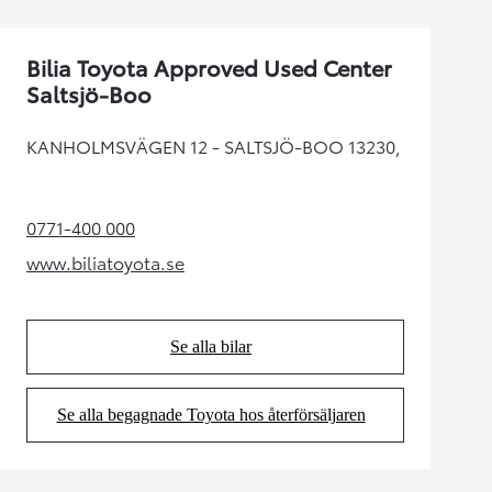
Bilia Toyota Approved Used Center
Saltsjö-Boo
KANHOLMSVÄGEN 12 - SALTSJÖ-BOO 13230,
0771-400 000
(Opens in new tab)
www.biliatoyota.se
(Opens in new tab)
Se alla bilar
(Opens in new tab)
Se alla begagnade Toyota hos återförsäljaren
(Opens in new tab)