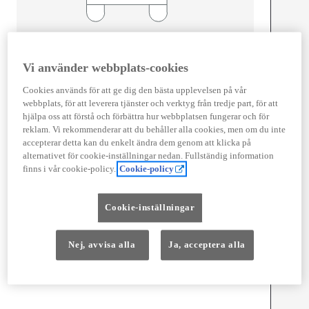
Width
1 745
mm
Vi använder webbplats-cookies
Cookies används för att ge dig den bästa upplevelsen på vår
webbplats, för att leverera tjänster och verktyg från tredje part, för att
Föbrukning
hjälpa oss att förstå och förbättra hur webbplatsen fungerar och för
reklam. Vi rekommenderar att du behåller alla cookies, men om du inte
Förbrukning
4
l/100 km
accepterar detta kan du enkelt ändra dem genom att klicka på
Euro Class
alternativet för cookie-inställningar nedan. Fullständig information
EURO 6
finns i vår cookie-policy.
Cookie-policy
Kombinerad Co2
91
g/km
Cookie-inställningar
Motor
Cylindrar
3
Nej, avvisa alla
Ja, acceptera alla
Kapacitet
1 490
cc
Effekt
85
kw (116 hk)