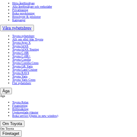
Hitta återförsäljare
Alla återförsäljare och verkstäder
Privatleasing
Boka provkörning
Broschyrer & prislistor
Kampanjer
Våra nyhetsbrev
Toyota nyhetsbrev
Allt om elbil från Toyota
Toyota Aygo X
Toyota bZ4X
Toyota bZ4X Touring
Toyota C-HR
Toyota C-HR+
Toyota Corolla
Toyota Corolla Cross
Toyota GR Yaris
Toyota Land Cruiser
Toyota RAV4
Toyota Yaris
Toyota Yaris Cross
Fler nyhetsbrev
Äga
Äga
Toyota Relax
Finansiering
Bilförsäkring
Uppkopplade tjänster
Boka service
(Opens in new window)
Om Toyota
Om Toyota
Företaget