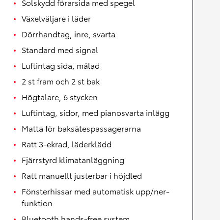
Solskydd förarsida med spegel
Växelväljare i läder
Dörrhandtag, inre, svarta
Standard med signal
Luftintag sida, målad
2 st fram och 2 st bak
Högtalare, 6 stycken
Luftintag, sidor, med pianosvarta inlägg
Matta för baksätespassagerarna
Ratt 3-ekrad, läderklädd
Fjärrstyrd klimatanläggning
Ratt manuellt justerbar i höjdled
Fönsterhissar med automatisk upp/ner-
funktion
Bluetooth hands-free system