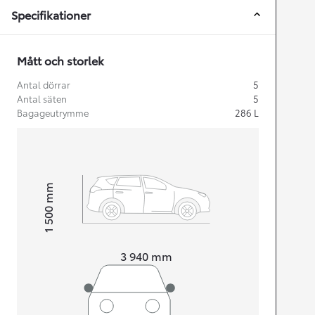
Specifikationer
Mått och storlek
Antal dörrar
5
Antal säten
5
Bagageutrymme
286
L
mm
1 500
Height
Length
3 940
mm