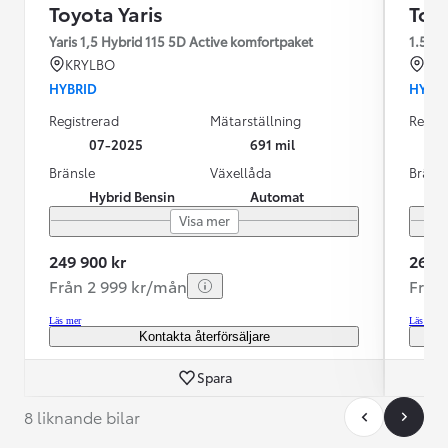
Toyota Yaris
Toyo
Yaris 1,5 Hybrid 115 5D Active komfortpaket
1.5
KRYLBO
KR
HYBRID
HYBR
Registrerad
Mätarställning
Regist
07-2025
691 mil
Bränsle
Växellåda
Bräns
Hybrid Bensin
Automat
Visa mer
249 900 kr
269 9
Från 2 999 kr/mån
Från
Läs mer
Läs mer
Kontakta återförsäljare
Spara
8 liknande bilar