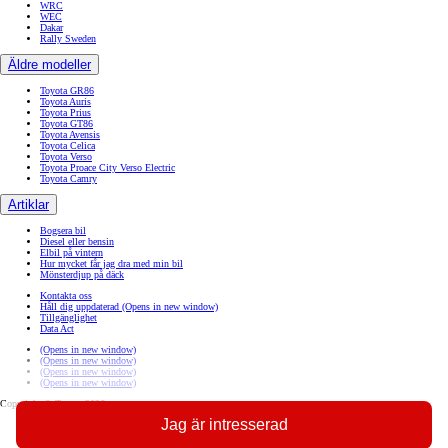
WRC
WEC
Dakar
Rally Sweden
Äldre modeller
Toyota GR86
Toyota Auris
Toyota Prius
Toyota GT86
Toyota Avensis
Toyota Celica
Toyota Verso
Toyota Proace City Verso Electric
Toyota Camry
Artiklar
Bogsera bil
Diesel eller bensin
Elbil på vintern
Hur mycket får jag dra med min bil
Mönsterdjup på däck
Kontakta oss
Håll dig uppdaterad
(Opens in new window)
Tillgänglighet
Data Act
(Opens in new window)
(Opens in new window)
(Opens in new window)
(Opens in new window)
Copyright © Toyota 2026
Jag är intresserad
Sajtpolicy
Integritetspolicy
Cookiepolicy