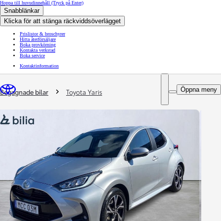
Hoppa till huvudinnehåll
(Tryck på Enter)
Snabblänkar
Klicka för att stänga räckviddsöverlägget
Prislistor & broschyrer
Hitta återförsäljare
Boka provkörning
Kontakta verkstad
Boka service
Kontaktinformation
You are here
:
Öppna meny
Begagnade bilar
Toyota Yaris