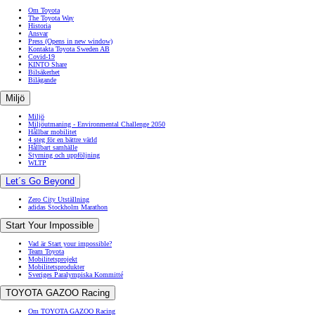
Om Toyota
The Toyota Way
Historia
Ansvar
Press
(Opens in new window)
Kontakta Toyota Sweden AB
Covid-19
KINTO Share
Bilsäkerhet
Bilägande
Miljö
Miljö
Miljöutmaning - Environmental Challenge 2050
Hållbar mobilitet
4 steg för en bättre värld
Hållbart samhälle
Styrning och uppföljning
WLTP
Let´s Go Beyond
Zero City Utställning
adidas Stockholm Marathon
Start Your Impossible
Vad är Start your impossible?
Team Toyota
Mobilitetsprojekt
Mobilitetsprodukter
Sveriges Paralympiska Kommitté
TOYOTA GAZOO Racing
Om TOYOTA GAZOO Racing