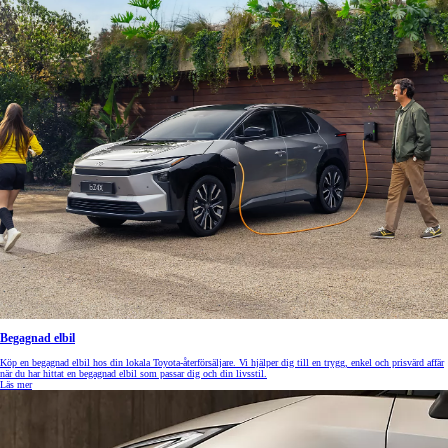
Begagnad elbil
Köp en begagnad elbil hos din lokala Toyota-återförsäljare. Vi hjälper dig till en trygg, enkel och prisvärd affär
när du har hittat en begagnad elbil som passar dig och din livsstil.
Läs mer