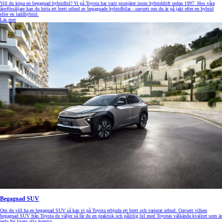
Vill du köpa en begagnad hybridbil? Vi på Toyota har varit pionjärer inom hybriddrift sedan 1997. Hos våra
återförsäljare kan du hitta ett brett utbud av begagnade hybridbilar - oavsett om du är på jakt efter en hybrid
eller en laddhybrid.
Läs mer
Begagnad SUV
Om du vill ha en begagnad SUV så kan vi på Toyota erbjuda ett brett och varierat utbud. Oavsett vilken
begagnad SUV från Toyota du väljer så får du en praktisk och pålitlig bil med Toyotas välkända kvalitet som är
redo för livets alla äventyr.