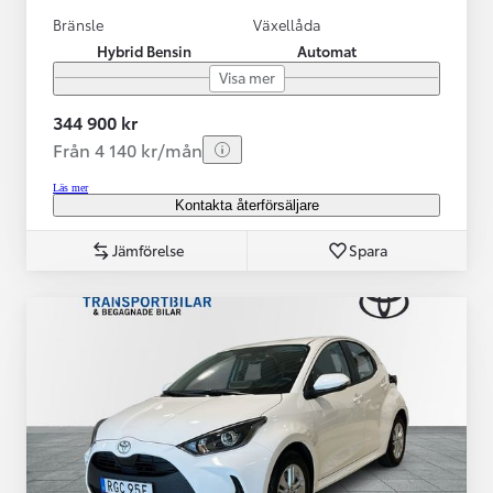
Bränsle
Växellåda
Hybrid Bensin
Automat
Visa mer
344 900 kr
Från 4 140 kr/mån
Läs mer
Kontakta återförsäljare
Jämförelse
Spara