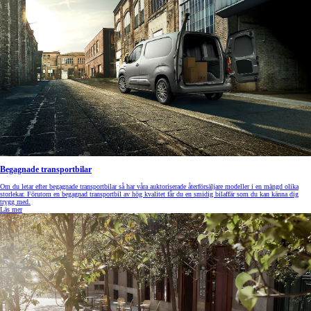
Begagnade transportbilar
Om du letar efter begagnade transportbilar så har våra auktoriserade återförsäljare modeller i en mängd olika
storlekar. Förutom en begagnad transportbil av hög kvalitet får du en smidig bilaffär som du kan känna dig
trygg med.
Läs mer