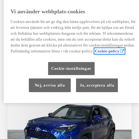
TOYOTA APPROVED
Vi använder webbplats-cookies
USED
Cookies används för att ge dig den bästa upplevelsen på vår webbplats, för
att leverera tjänster och verktyg från tredje part, för att hjälpa oss att förstå
och förbättra hur webbplatsen fungerar och för reklam. Vi rekommenderar
Garanti upp till 10 år eller 20 000 mil – i
att du behåller alla cookies, men om du inte accepterar detta kan du enkelt
kombination med Toyota Relax
ändra dem genom att klicka på alternativet för cookie-inställningar nedan.
Fullständig information finns i vår cookie-policy.
Cookie-policy
Godkända enligt en 145-punkts checklista
Cookie-inställningar
12 månaders vägassistans
Nej, avvisa alla
Ja, acceptera alla