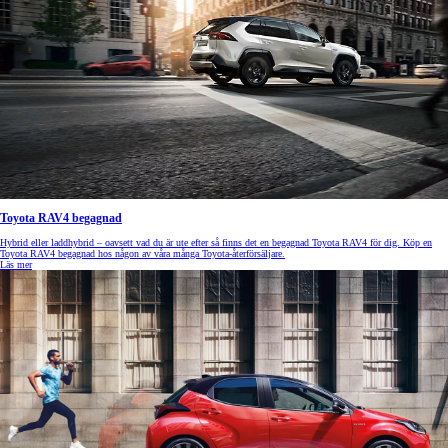
Toyota RAV4 begagnad
Hybrid eller laddhybrid – oavsett vad du är ute efter så finns det en begagnad Toyota RAV4 för dig. Köp en
Toyota RAV4 begagnad hos någon av våra många Toyota-återförsäljare.
Läs mer