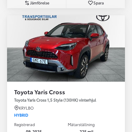
Jämförelse
Spara
Toyota Yaris Cross
Toyota Yaris Cross 1,5 Style (130HK) vinterhjul
KRYLBO
HYBRID
Registrerad
Mätarställning
09-2025
225 mil