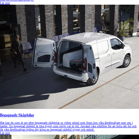
Läs mer
Begagnade Skåpbilar
Här kan du som är ute efter begagnade skåpbilar se vilket utbud som finns hos våra återförsäljare runt om i
landet. En begagnad skåpbil är lika tryggt som roligt val av bil. Använd våra sökfilter för att hitta rätt bil och
låt våra återförsäljare hjälpa dig köpa en begagnad skåpbil tryggt och enkelt.
Läs mer