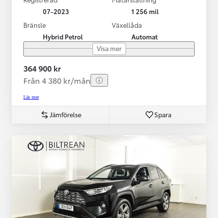
07-2023
1 256 mil
Bränsle
Växellåda
Hybrid Petrol
Automat
Visa mer
364 900 kr
Från 4 380 kr/mån
Läs mer
Jämförelse
Spara