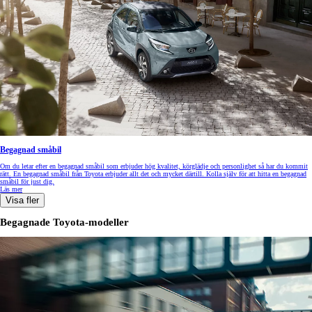
Begagnad småbil
Om du letar efter en begagnad småbil som erbjuder hög kvalitet, körglädje och personlighet så har du kommit
rätt. En begagnad småbil från Toyota erbjuder allt det och mycket därtill. Kolla själv för att hitta en begagnad
småbil för just dig.
Läs mer
Visa fler
Begagnade Toyota-modeller