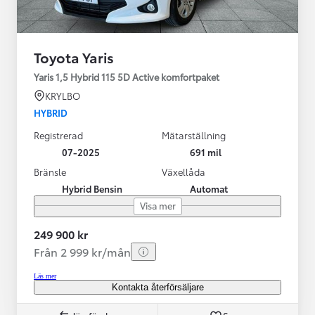
Toyota Yaris
Yaris 1,5 Hybrid 115 5D Active komfortpaket
KRYLBO
HYBRID
Registrerad
Mätarställning
07-2025
691 mil
Bränsle
Växellåda
Hybrid Bensin
Automat
Visa mer
249 900 kr
Från 2 999 kr/mån
Läs mer
Kontakta återförsäljare