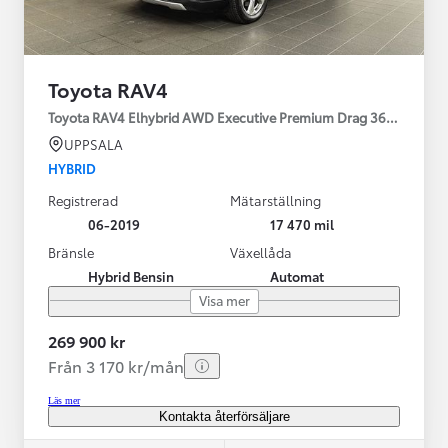
Toyota RAV4
Toyota RAV4 Elhybrid AWD Executive Premium Drag 360-kamera 
UPPSALA
HYBRID
Registrerad
Mätarställning
06-2019
17 470 mil
Bränsle
Växellåda
Hybrid Bensin
Automat
Visa mer
269 900 kr
Från 3 170 kr/mån
Läs mer
Kontakta återförsäljare