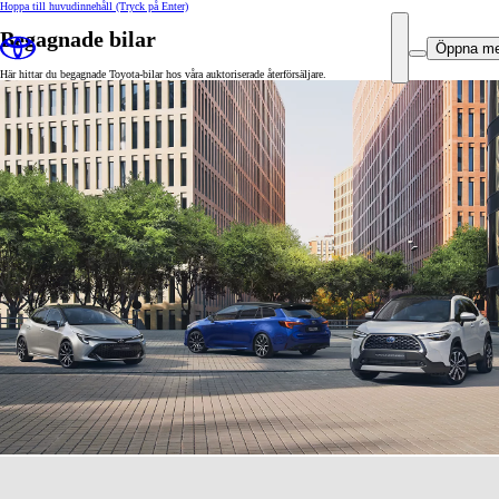
Hoppa till huvudinnehåll
(Tryck på Enter)
Begagnade bilar
Öppna m
Här hittar du begagnade Toyota-bilar hos våra auktoriserade återförsäljare.