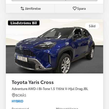
Jämförelse
Spara
Såld
Toyota Yaris Cross
Adventure AWD-i Bi-Tone 1.5 116hk V-Hjul Drag JBL
BORÅS
HYBRID
Registrerad
Mätarställning