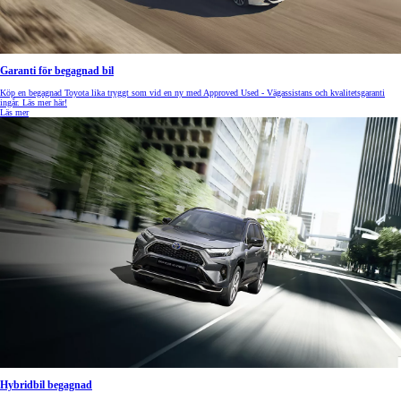
Garanti för begagnad bil
Köp en begagnad Toyota lika tryggt som vid en ny med Approved Used - Vägassistans och kvalitetsgaranti
ingår. Läs mer här!
Läs mer
Hybridbil begagnad