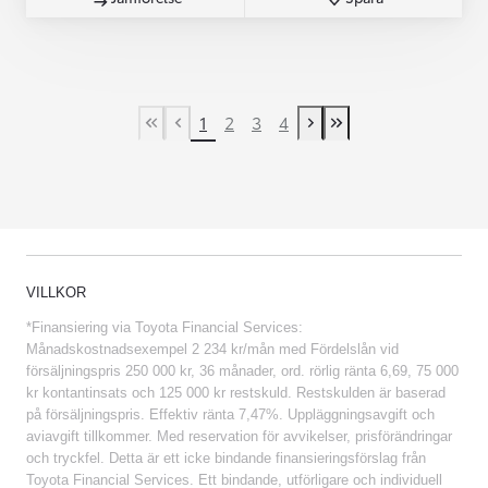
1
2
3
4
First Page
Previous page
Next page
Last Page
VILLKOR
*Finansiering via Toyota Financial Services:
Månadskostnadsexempel 2 234 kr/mån med Fördelslån vid
försäljningspris 250 000 kr, 36 månader, ord. rörlig ränta 6,69, 75 000
kr kontantinsats och 125 000 kr restskuld. Restskulden är baserad
på försäljningspris. Effektiv ränta 7,47%. Uppläggningsavgift och
aviavgift tillkommer. Med reservation för avvikelser, prisförändringar
och tryckfel. Detta är ett icke bindande finansieringsförslag från
Toyota Financial Services. Ett bindande, utförligare och individuell