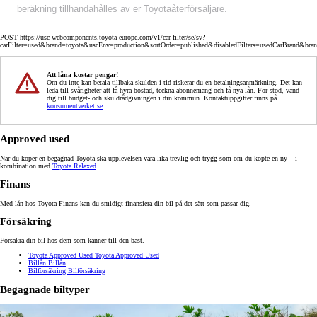
beräkning tillhandahålles av er Toyotaåterförsäljare.
POST https://usc-webcomponents.toyota-europe.com/v1/car-filter/se/sv?
carFilter=used&brand=toyota&uscEnv=production&sortOrder=published&disabledFilters=usedCarBrand&bra
Att låna kostar pengar!
Om du inte kan betala tillbaka skulden i tid riskerar du en betalningsanmärkning. Det kan
leda till svårigheter att få hyra bostad, teckna abonnemang och få nya lån. För stöd, vänd
dig till budget- och skuldrådgivningen i din kommun. Kontaktuppgifter finns på
konsumentverket.se
.
Approved used
När du köper en begagnad Toyota ska upplevelsen vara lika trevlig och trygg som om du köpte en ny – i
kombination med
Toyota Relaxed
.
Finans
Med lån hos Toyota Finans kan du smidigt finansiera din bil på det sätt som passar dig.
Försäkring
Försäkra din bil hos dem som känner till den bäst.
Toyota Approved Used
Toyota Approved Used
Billån
Billån
Bilförsäkring
Bilförsäkring
Begagnade biltyper