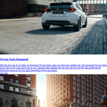
Toyota Yaris begagnad
Här kan du som är ute efter en begagnad Toyota Yaris söka och hitta din perfekta bil. En begagnad Toyota Yaris
är ett lika tryggt som roligt val av bil. Använd våra sökfilter för att hitta rätt bil och låt våra återförsäljare
hjälpa dig köpa en Toyota Yaris begagnad tryggt och enkelt.
Läs mer