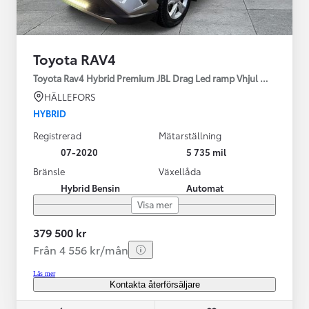
Toyota RAV4
Toyota Rav4 Hybrid Premium JBL Drag Led ramp Vhjul motorv
HÄLLEFORS
HYBRID
Registrerad
Mätarställning
07-2020
5 735 mil
Bränsle
Växellåda
Hybrid Bensin
Automat
Visa mer
379 500 kr
Från 4 556 kr/mån
Läs mer
Kontakta återförsäljare