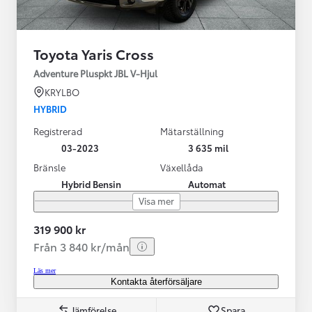
Toyota Yaris Cross
Adventure Pluspkt JBL V-Hjul
KRYLBO
HYBRID
Registrerad
Mätarställning
03-2023
3 635 mil
Bränsle
Växellåda
Hybrid Bensin
Automat
Visa mer
319 900 kr
Från 3 840 kr/mån
Läs mer
Kontakta återförsäljare
Jämförelse
Spara