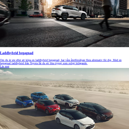
Laddhybrid begagnad
Om du är ute efter att köpa en laddhybrid begagnad, har våra återförsäljare flera alternativ för dig. Med en
begagnad laddhybrid från Toyota får du ett lika tryggt som roligt bilägande.
Läs mer