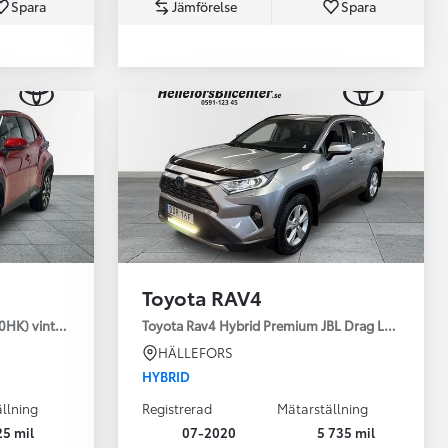
Spara
Jämförelse
Spara
Toyota Professio
När varje jobb r
Toyota RAV4
30HK) vinterhjul
Toyota Rav4 Hybrid Premium JBL Drag Led ramp V
HÄLLEFORS
HYBRID
llning
Registrerad
Mätarställning
25 mil
07-2020
5 735 mil