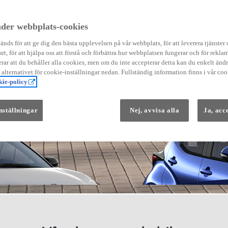
der webbplats-cookies
nds för att ge dig den bästa upplevelsen på vår webbplats, för att leverera tjänster
art, för att hjälpa oss att förstå och förbättra hur webbplatsen fungerar och för reklam
Från 569 900 kr
ar att du behåller alla cookies, men om du inte accepterar detta kan du enkelt än
Från 3 958 kr/mån
å alternativet för cookie-inställningar nedan. Fullständig information finns i vår coo
ie-policy
Yaris
HYBRID
nställningar
Nej, avvisa alla
Ja, acc