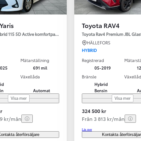
Yaris
Toyota RAV4
ybrid 115 5D Active komfortpaket
Toyota Rav4 Premium JBL Glas
HÄLLEFORS
HYBRID
Mätarställning
Registrerad
Mätarstä
2025
691 mil
05-2019
12
Växellåda
Bränsle
Växellå
id
Hybrid
in
Automat
Bensin
A
Visa mer
Visa mer
r
324 500 kr
99 kr/mån
Från 3 813 kr/mån
Läs mer
ontakta återförsäljare
Kontakta återförsälja