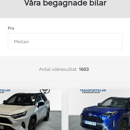
Våra begagnade bilar
Pris
Mellan
Från 257 900 kr
Från 2 535 kr/mån
Easy Billån
Corolla
Antal sökresultat
1603
HYBRID