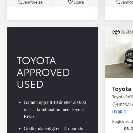
Jämförelse
Spara
Jämför
TOYOTA
APPROVED
Från 360 900 kr
Från 3 548 kr/mån
USED
Toyota
Easy Billån
Toyota GR Supra
Toyota RAV
BENSIN
Garanti upp till 10 år eller 20 000
UPPSAL
mil – i kombination med Toyota
HYBRID
Relax
Registrerad
06-2
Godkända enligt en 145-punkts