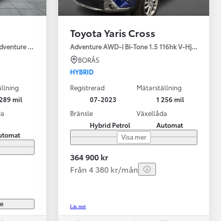
Toyota Yaris Cross
Adventure Drag V-Hjul
Adventure AWD-i Bi-Tone 1.5 116hk V-Hjul Drag J
BORÅS
HYBRID
llning
Registrerad
Mätarställning
Vi har Sveriges mest nöjda biläg
Nya elbil
289 mil
07-2023
1 256 mil
Läs mer
Elbilar f
da
Bränsle
Växellåda
Hybrid Petrol
Automat
utomat
Visa mer
364 900 kr
Från 4 380 kr/mån
re
Läs mer