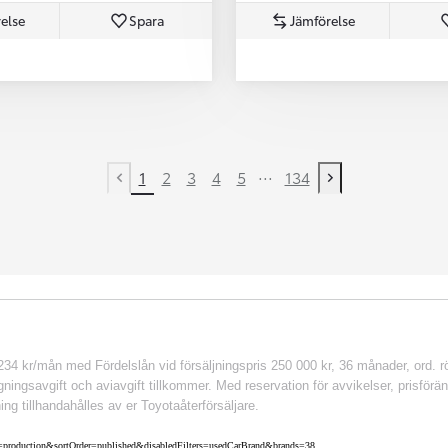
else
Spara
Jämförelse
...
1
2
3
4
5
134
Previous page
Next page
 kr/mån med Fördelslån vid försäljningspris 250 000 kr, 36 månader, ord. rör
ingsavgift och aviavgift tillkommer. Med reservation för avvikelser, prisföränd
ing tillhandahålles av er Toyotaåterförsäljare.
nv=production&sortOrder=published&disabledFilters=usedCarBrand&brands=38