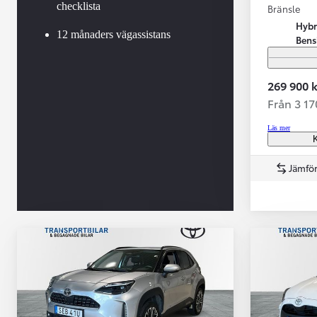
checklista
Bränsle
Hybr
12 månaders vägassistans
Bens
269 900 k
Från 3 1
Läs mer
K
Jämför