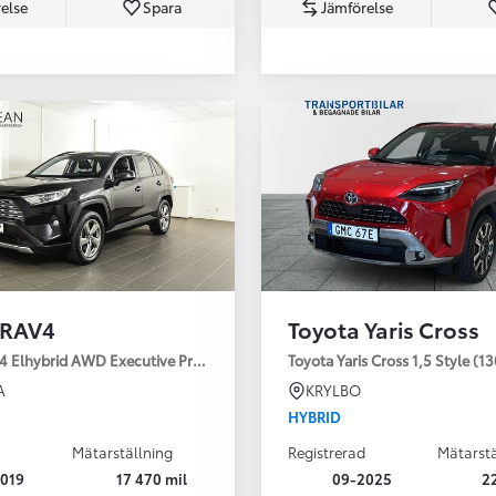
else
Spara
Jämförelse
Från 350 900 kr
Från 3 450 kr/mån
 RAV4
Toyota Yaris Cross
Easy Billån
Nya GR GT
4 Elhybrid AWD Executive Premium Drag 360-kamera JBL
Toyota Yaris Cross 1,5 Style (1
The soul lives on
A
KRYLBO
HYBRID
Mätarställning
Registrerad
Mätarstä
019
17 470 mil
09-2025
2