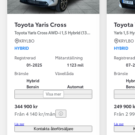
Toyota Yaris Cross
Toyota 
Toyota Yaris Cross AWD-i 1,5 Hybrid (130HK) Style V-hjul
Yaris 1,5 H
KRYLBO
KRYLBO
HYBRID
HYBRID
Registrerad
Mätarställning
Registrerad
01-2025
1 123 mil
07-
Bränsle
Växellåda
Bränsle
Hybrid
Hybr
Bensin
Automat
Bens
Visa mer
344 900 kr
249 900 k
Från 4 140 kr/mån
Från 2 9
Läs mer
Läs mer
Kontakta återförsäljare
K