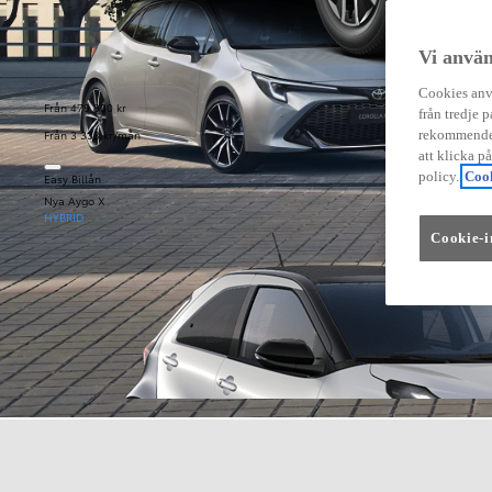
Vi använ
Cookies anvä
Från 479 900 kr
från tredje p
Från 3 333 kr/mån
rekommender
att klicka p
policy.
Cook
Easy Billån
Nya Aygo X
HYBRID
Cookie-i