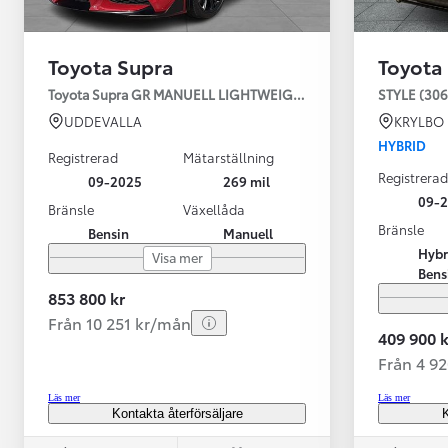
Toyota Supra
Toyota
Toyota Supra GR MANUELL LIGHTWEIGHT EVO / OMG LEV! MOM
STYLE (306
UDDEVALLA
KRYLBO
HYBRID
Registrerad
Mätarställning
Registrerad
09-2025
269 mil
09-
Bränsle
Växellåda
Bränsle
Bensin
Manuell
Från 599 900 kr
Hybr
Visa mer
Nya Corolla Cross
Bens
HYBRID
853 800 kr
Från 10 251 kr/mån
409 900 k
Från 4 9
Läs mer
Läs mer
Kontakta återförsäljare
K