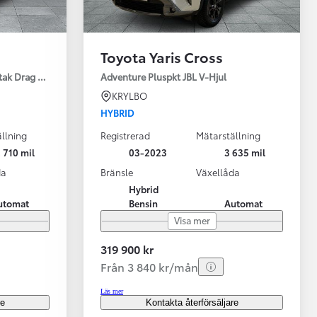
Toyota Yaris Cross
tak Drag Motorv Vhjul
Adventure Pluspkt JBL V-Hjul
KRYLBO
HYBRID
llning
Registrerad
Mätarställning
 710 mil
03-2023
3 635 mil
da
Bränsle
Växellåda
Hybrid
utomat
Bensin
Automat
Visa mer
319 900 kr
Från 3 840 kr/mån
Läs mer
re
Kontakta återförsäljare