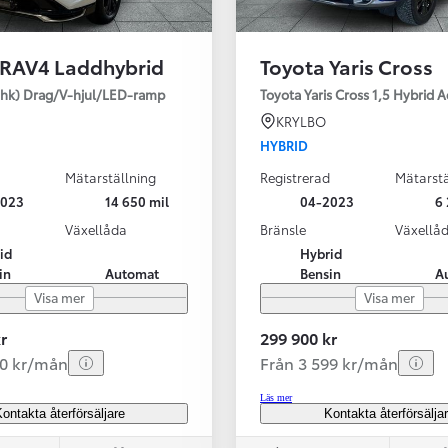
 RAV4 Laddhybrid
Toyota Yaris Cross
SBIL!
hk) Drag/V-hjul/LED-ramp
Toyota Yaris Cross 1,5 Hybrid 
KRYLBO
HYBRID
Mätarställning
Registrerad
Mätarstä
Från 324 900 kr
2023
14 650 mil
04-2023
6 
Från 3 194 kr/mån
Växellåda
Bränsle
Växellå
id
Hybrid
Toyota C-HR
in
Automat
Bensin
A
HYBRID & LADDHYBRID
Visa mer
Visa mer
r
299 900 kr
20 kr/mån
Från 3 599 kr/mån
Läs mer
ontakta återförsäljare
Kontakta återförsälja