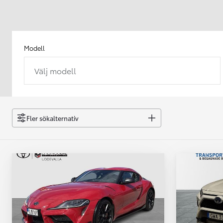
Modell
Välj modell
Från 238 900 kr
Från 2 349 kr/mån
Easy Billån
GR Yaris
Fler sökalternativ
BENSIN