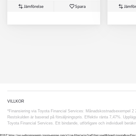
Jämförelse
Spara
Jämför
Från 852 900 kr
VILLKOR
*Finansiering via Toyota Financial Services: Månadskostnadsexempel 2 234
Restskulden är baserad på försäljningspris. Effektiv ränta 7,47%. Uppläggn
Toyota Financial Services. Ett bindande, utförligare och individuell beräkn
POST https://usc-webcomponents.toyota-europe.com/v1/car-filter/se/sv?carFilter=used&brand=toyota&uscE