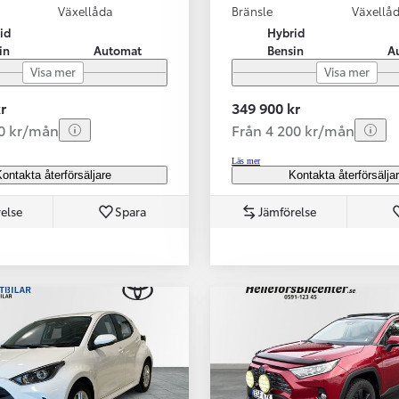
Växellåda
Bränsle
Växellå
id
Hybrid
in
Automat
Bensin
A
Visa mer
Visa mer
r
349 900 kr
70 kr/mån
Från 4 200 kr/mån
Läs mer
ontakta återförsäljare
Kontakta återförsälja
else
Spara
Jämförelse