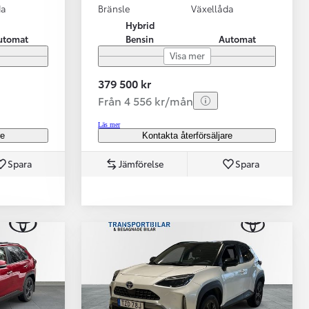
da
Bränsle
Växellåda
Hybrid
utomat
Bensin
Automat
Visa mer
379 500 kr
Från 4 556 kr/mån
Läs mer
re
Kontakta återförsäljare
Spara
Jämförelse
Spara