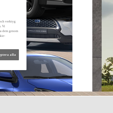
 och verktyg
. Vi
dra dem genom
kie-
eptera alla