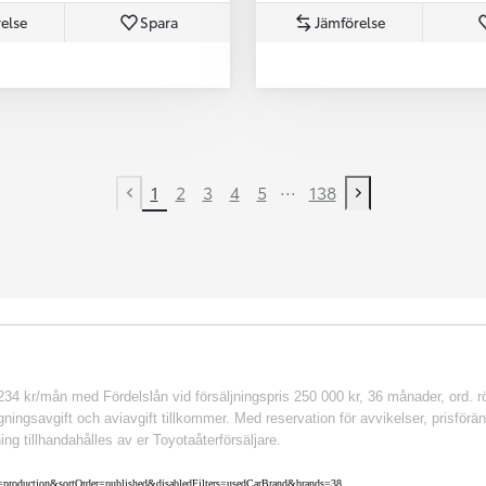
else
Spara
Jämförelse
...
1
2
3
4
5
138
Previous page
Next page
 kr/mån med Fördelslån vid försäljningspris 250 000 kr, 36 månader, ord. rör
ingsavgift och aviavgift tillkommer. Med reservation för avvikelser, prisföränd
ing tillhandahålles av er Toyotaåterförsäljare.
nv=production&sortOrder=published&disabledFilters=usedCarBrand&brands=38