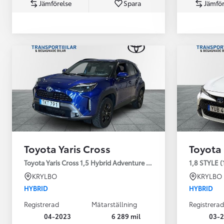
Jämförelse
Spara
Jämför
Från 360 900 kr
Från 3 548 kr/mån
Toyota Yaris Cross
Toyota
Easy Billån
Toyota GR Supra
Toyota Yaris Cross 1,5 Hybrid Adventure Drag V-Hjul
1,8 STYLE (
BENSIN
KRYLBO
KRYLBO
HYBRID
HYBRID
Registrerad
Mätarställning
Registrerad
04-2023
6 289 mil
03-