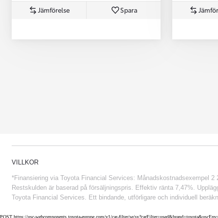
Jämförelse
Spara
Jämför
Från 852 900 kr
VILLKOR
*Finansiering via Toyota Financial Services: Månadskostnadsexempel 2 234
Restskulden är baserad på försäljningspris. Effektiv ränta 7,47%. Uppläggn
Toyota Financial Services. Ett bindande, utförligare och individuell beräkn
POST https://usc-webcomponents.toyota-europe.com/v1/car-filter/se/sv?carFilter=used&brand=toyota&uscE