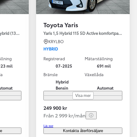
Toyota Yaris
ybrid (130HK) Style V-hjul
Yaris 1,5 Hybrid 115 5D Active komfortpaket
KRYLBO
HYBRID
llning
Registrerad
Mätarställning
123 mil
07-2025
691 mil
da
Bränsle
Växellåda
Hybrid
utomat
Bensin
Automat
Visa mer
249 900 kr
Från 2 999 kr/mån
Läs mer
re
Kontakta återförsäljare