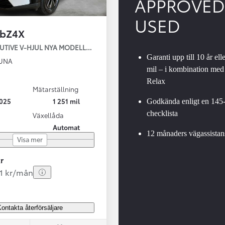
APPROVED
USED
 bZ4X
SBIL!
AWD EXECUTIVE V-HJUL NYA MODELLEN
Garanti upp till 10 år ell
TUNA
mil – i kombination med
Relax
Mätarställning
Från 324 900 kr
025
1 251 mil
Godkända enligt en 145
Från 3 194 kr/mån
checklista
Växellåda
Automat
Toyota C-HR
12 månaders vägassistan
Visa mer
HYBRID & LADDHYBRID
r
81 kr/mån
ontakta återförsäljare