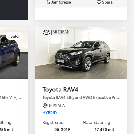
Jämförelse
Spara
Toyota Professio
Såld
När varje jobb r
Toyota RAV4
16hk V-Hjul Drag JBL
Toyota RAV4 Elhybrid AWD Executive Premium Dr
UPPSALA
HYBRID
llning
Registrerad
Mätarställning
256 mil
06-2019
17 470 mil