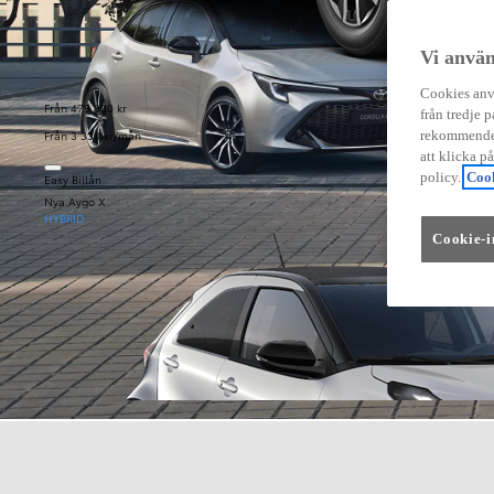
Vi använ
Cookies anvä
Från 479 900 kr
från tredje p
Från 3 333 kr/mån
rekommender
att klicka p
policy.
Cook
Easy Billån
Nya Aygo X
HYBRID
Cookie-i