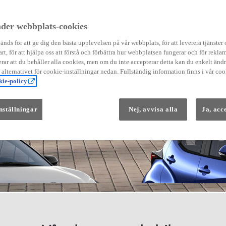
der webbplats-cookies
nds för att ge dig den bästa upplevelsen på vår webbplats, för att leverera tjänster
art, för att hjälpa oss att förstå och förbättra hur webbplatsen fungerar och för reklam
Från 569 900 kr
ar att du behåller alla cookies, men om du inte accepterar detta kan du enkelt än
Från 3 958 kr/mån
å alternativet för cookie-inställningar nedan. Fullständig information finns i vår coo
ie-policy
Yaris
HYBRID
nställningar
Nej, avvisa alla
Ja, acc