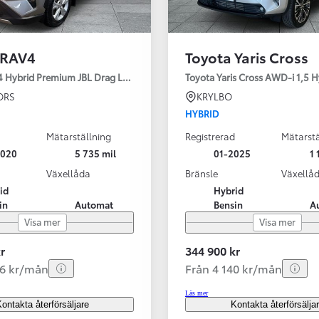
 RAV4
Toyota Yaris Cross
4 Hybrid Premium JBL Drag Led ramp Vhjul motorv
Toyota Yaris Cross AWD-i 1,5 H
ORS
KRYLBO
HYBRID
Mätarställning
Registrerad
Mätarstä
2020
5 735 mil
01-2025
1 
Växellåda
Bränsle
Växellå
id
Hybrid
in
Automat
Bensin
A
Visa mer
Visa mer
r
344 900 kr
56 kr/mån
Från 4 140 kr/mån
Läs mer
ontakta återförsäljare
Kontakta återförsälja