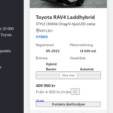
Toyota RAV4 Laddhybrid
STYLE (306hk) Drag/V-hjul/LED-ramp
er 20 000
KRYLBO
 Toyota
HYBRID
Registrerad
Mätarställning
Vi har Sveriges mest nöjda biläg
Nya elbil
09-2023
14 650 mil
-punkts
Läs mer
Elbilar f
Bränsle
Växellåda
Hybrid
s
Bensin
Automat
Visa mer
409 900 kr
Från 4 920 kr/mån
Läs mer
Kontakta återförsäljare