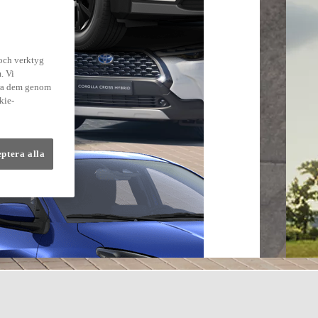
 och verktyg
. Vi
dra dem genom
kie-
eptera alla