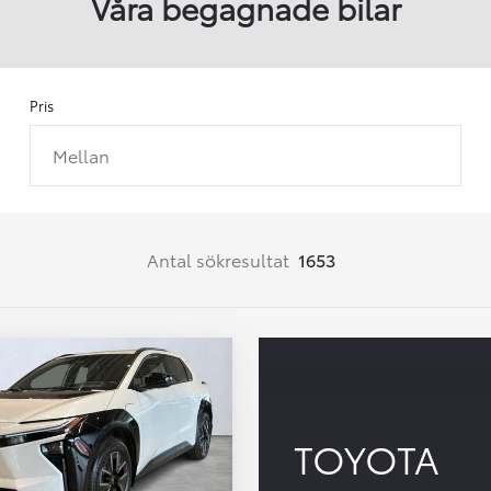
Våra begagnade bilar
Pris
Mellan
Från 257 900 kr
Från 2 535 kr/mån
Easy Billån
Corolla
Antal sökresultat
1653
HYBRID
TOYOTA