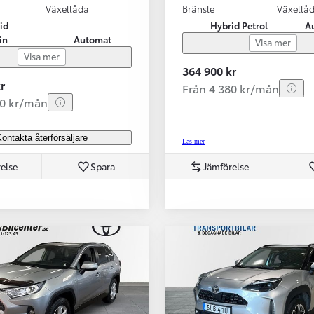
Växellåda
Bränsle
Växellå
id
Hybrid Petrol
A
in
Automat
Visa mer
Visa mer
364 900 kr
r
Från 4 380 kr/mån
80 kr/mån
ontakta återförsäljare
Läs mer
else
Spara
Jämförelse