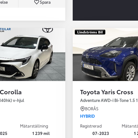
else
Spara
Från 350 900 kr
Från 3 450 kr/mån
 Corolla
Toyota Yaris Cross
Easy Billån
Nya GR GT
140hk) v-hjul
Adventure AWD-i Bi-Tone 1.5 1
The soul lives on
BORÅS
HYBRID
Mätarställning
Registrerad
Mätarstä
2025
1 239 mil
07-2023
1 