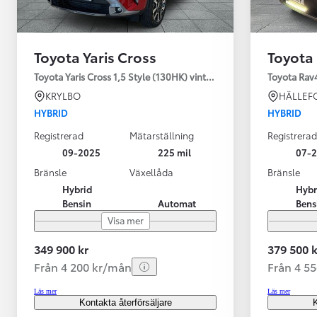
Toyota Yaris Cross
Toyota
Toyota Yaris Cross 1,5 Style (130HK) vinterhjul
Toyota Rav
KRYLBO
HÄLLEF
HYBRID
HYBRID
Registrerad
Mätarställning
Registrerad
09-2025
225 mil
07-
Bränsle
Växellåda
Bränsle
Hybrid
Hybr
Bensin
Automat
Bens
Visa mer
349 900 kr
379 500 k
Från 4 200 kr/mån
Från 4 5
Läs mer
Läs mer
Kontakta återförsäljare
K