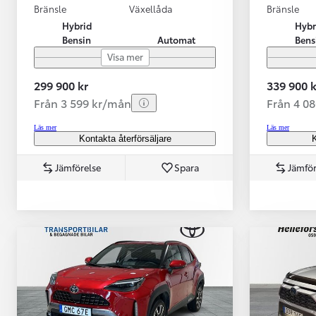
Bränsle
Växellåda
Bränsle
Hybrid
Hybr
Bensin
Automat
Bens
Visa mer
299 900 kr
339 900 k
Från 3 599 kr/mån
Från 4 0
Läs mer
Läs mer
Kontakta återförsäljare
K
Jämförelse
Spara
Jämför