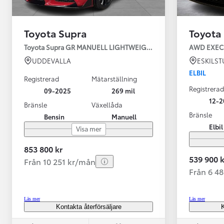
Toyota Supra
Toyota
Toyota Supra GR MANUELL LIGHTWEIGHT EVO / OMG LEV! MOM
UDDEVALLA
ESKILS
ELBIL
Registrerad
Mätarställning
Registrerad
09-2025
269 mil
12-2
Bränsle
Växellåda
Bränsle
Bensin
Manuell
Från 599 900 kr
Elbil
Visa mer
Nya Corolla Cross
HYBRID
853 800 kr
539 900 k
Från 10 251 kr/mån
Från 6 4
Läs mer
Läs mer
Kontakta återförsäljare
K