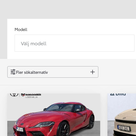
Modell
Välj modell
Från 238 900 kr
Från 2 349 kr/mån
Easy Billån
GR Yaris
Fler sökalternativ
BENSIN