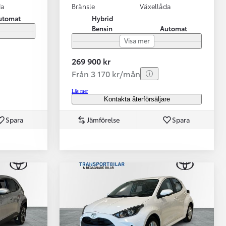
da
Bränsle
Växellåda
utomat
Hybrid
Bensin
Automat
Visa mer
269 900 kr
Från 3 170 kr/mån
Läs mer
Kontakta återförsäljare
Spara
Jämförelse
Spara