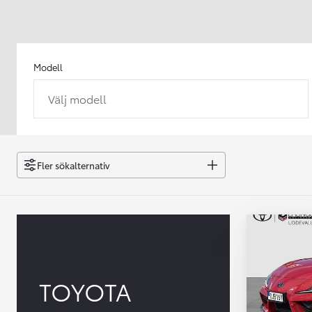
Modell
Välj modell
Från 238 900 kr
Från 2 349 kr/mån
Easy Billån
GR Yaris
Fler sökalternativ
BENSIN
TOYOTA