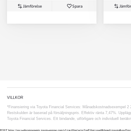
Jämförelse
Spara
Jämför
Från 852 900 kr
VILLKOR
*Finansiering via Toyota Financial Services: Månadskostnadsexempel 2 234
Restskulden är baserad på försäljningspris. Effektiv ränta 7,47%. Uppläggn
Toyota Financial Services. Ett bindande, utförligare och individuell beräkn
POST https://usc-webcomponents.toyota-europe.com/v1/car-filter/se/sv?carFilter=used&brand=toyota&uscE