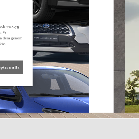
 och verktyg
. Vi
dra dem genom
kie-
eptera alla