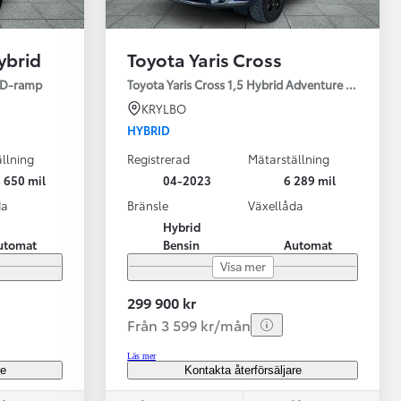
ybrid
Toyota Yaris Cross
ED-ramp
Toyota Yaris Cross 1,5 Hybrid Adventure Drag V-Hj
KRYLBO
HYBRID
llning
Registrerad
Mätarställning
Vi har Sveriges mest nöjda biläg
Nya elbil
 650 mil
04-2023
6 289 mil
Läs mer
Elbilar f
da
Bränsle
Växellåda
Hybrid
utomat
Bensin
Automat
Visa mer
299 900 kr
Från 3 599 kr/mån
Läs mer
re
Kontakta återförsäljare