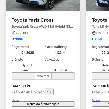
Toyota Yaris Cross
Toyota 
Toyota Yaris Cross AWD-i 1,5 Hybrid (130HK) Style V-hjul
Yaris 1,5 H
KRYLBO
KRYLBO
HYBRID
HYBRID
Registrerad
Mätarställning
Registrerad
01-2025
1 123 mil
07-
Bränsle
Växellåda
Bränsle
Hybrid
Hybr
Bensin
Automat
Bens
Visa mer
344 900 kr
249 900 k
Från 4 140 kr/mån
Från 2 9
Läs mer
Läs mer
Kontakta återförsäljare
K