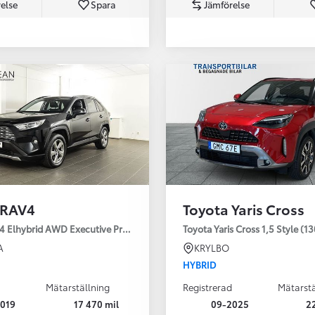
else
Spara
Jämförelse
Från 350 900 kr
Från 3 450 kr/mån
 RAV4
Toyota Yaris Cross
Easy Billån
Nya GR GT
4 Elhybrid AWD Executive Premium Drag 360-kamera JBL
Toyota Yaris Cross 1,5 Style (1
The soul lives on
A
KRYLBO
HYBRID
Mätarställning
Registrerad
Mätarstä
019
17 470 mil
09-2025
2