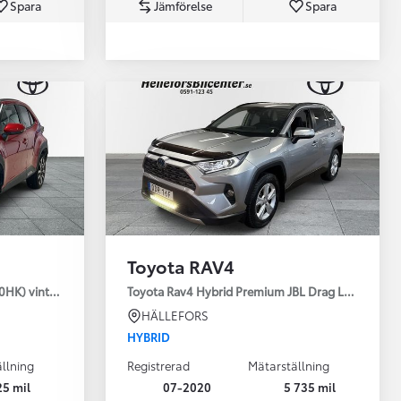
Spara
Jämförelse
Spara
Toyota Professio
När varje jobb r
Toyota RAV4
30HK) vinterhjul
Toyota Rav4 Hybrid Premium JBL Drag Led ramp V
HÄLLEFORS
HYBRID
llning
Registrerad
Mätarställning
25 mil
07-2020
5 735 mil