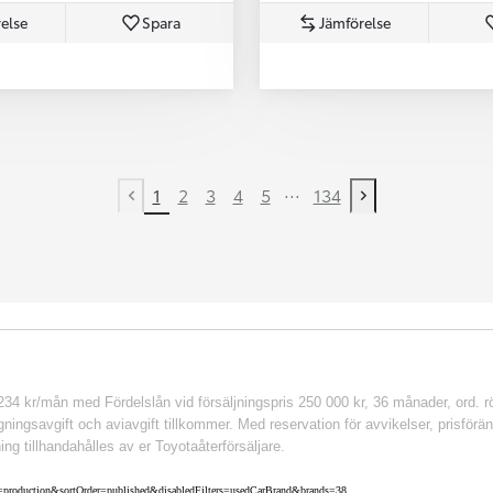
else
Spara
Jämförelse
...
1
2
3
4
5
134
Previous page
Next page
 kr/mån med Fördelslån vid försäljningspris 250 000 kr, 36 månader, ord. rör
ingsavgift och aviavgift tillkommer. Med reservation för avvikelser, prisföränd
ing tillhandahålles av er Toyotaåterförsäljare.
nv=production&sortOrder=published&disabledFilters=usedCarBrand&brands=38