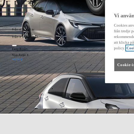
Vi använ
Cookies anvä
Från 479 900 kr
från tredje p
Från 3 333 kr/mån
rekommender
att klicka p
policy.
Cook
Easy Billån
Nya Aygo X
HYBRID
Cookie-i