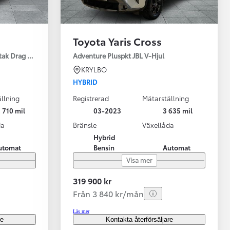
Toyota Yaris Cross
tak Drag Motorv Vhjul
Adventure Pluspkt JBL V-Hjul
KRYLBO
HYBRID
llning
Registrerad
Mätarställning
 710 mil
03-2023
3 635 mil
da
Bränsle
Växellåda
Hybrid
utomat
Bensin
Automat
Visa mer
319 900 kr
Från 3 840 kr/mån
Läs mer
re
Kontakta återförsäljare