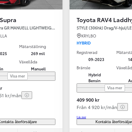
 Supra
Toyota RAV4 Laddh
pra GR MANUELL LIGHTWEIGHT EVO / OMG LEV! MOMSBIL!
STYLE (306hk) Drag/V-hjul/L
LLA
KRYLBO
HYBRID
Mätarställning
Registrerad
Mätarstä
2025
269 mil
Från 324 900 kr
09-2023
14
Växellåda
Från 3 194 kr/mån
Bränsle
Växellå
in
Manuell
Hybrid
Visa mer
Toyota C-HR
Bensin
A
HYBRID & LADDHYBRID
r
Visa mer
251 kr/mån
409 900 kr
Från 4 920 kr/mån
Läs mer
ontakta återförsäljare
Kontakta återförsälja