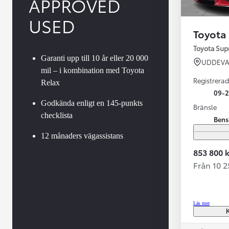
APPROVED
USED
Toyota
Toyota Su
Garanti upp till 10 år eller 20 000
UDDEVA
mil – i kombination med Toyota
Registrerad
Relax
09-
Godkända enligt en 145-punkts
Bränsle
checklista
Bens
Från 599 900 kr
Nya Corolla Cross
12 månaders vägassistans
HYBRID
853 800 k
Från 10 
Läs mer
K