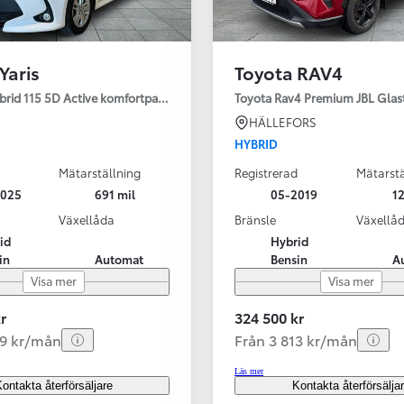
Yaris
Toyota RAV4
ybrid 115 5D Active komfortpaket
Toyota Rav4 Premium JBL Glas
HÄLLEFORS
HYBRID
Mätarställning
Registrerad
Mätarstä
2025
691 mil
05-2019
12
Växellåda
Bränsle
Växellå
id
Hybrid
in
Automat
Bensin
A
Visa mer
Visa mer
r
324 500 kr
99 kr/mån
Från 3 813 kr/mån
Läs mer
ontakta återförsäljare
Kontakta återförsälja