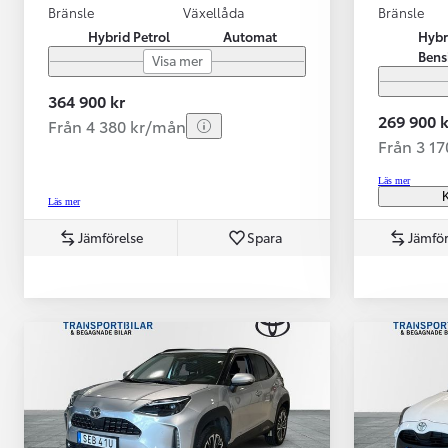
Bränsle
Växellåda
Bränsle
Hybrid Petrol
Automat
Hybr
Bens
Visa mer
364 900 kr
269 900 k
Från 4 380 kr/mån
Från 3 1
Läs mer
K
Läs mer
Jämförelse
Spara
Jämför