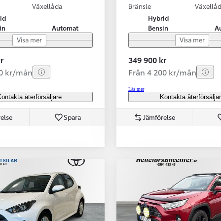
Växellåda
Bränsle
Växellå
id
Hybrid
in
Automat
Bensin
A
Visa mer
Visa mer
r
349 900 kr
70 kr/mån
Från 4 200 kr/mån
Läs mer
ontakta återförsäljare
Kontakta återförsälja
else
Spara
Jämförelse