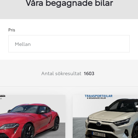
Våra begagnade bilar
Pris
Mellan
Från 257 900 kr
Från 2 535 kr/mån
Easy Billån
Corolla
Antal sökresultat
1603
HYBRID