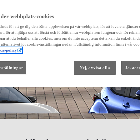
der webbplats-cookies
nds för att ge dig den bästa upplevelsen på vår webbplats, för att leverera tjänster
art, för att hjälpa oss att förstå och förbättra hur webbplatsen fungerar och för reklam
Från 569 900 kr
ar att du behåller alla cookies, men om du inte accepterar detta kan du enkelt än
Från 3 958 kr/mån
å alternativet för cookie-inställningar nedan. Fullständig information finns i vår coo
ie-policy
Yaris
HYBRID
nställningar
Nej, avvisa alla
Ja, acc