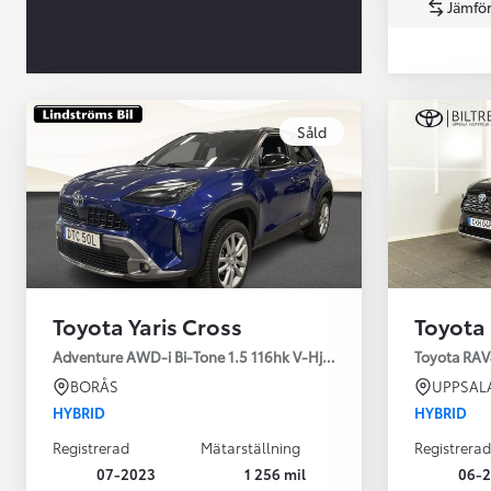
Jämför
Såld
Från 360 900 kr
Från 3 548 kr/mån
Toyota Yaris Cross
Toyota
Easy Billån
Toyota GR Supra
Adventure AWD-i Bi-Tone 1.5 116hk V-Hjul Drag JBL
Toyota RAV
BENSIN
BORÅS
UPPSAL
HYBRID
HYBRID
Registrerad
Mätarställning
Registrerad
07-2023
1 256 mil
06-2