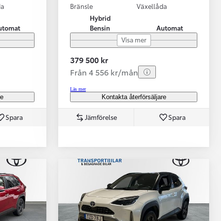
da
Bränsle
Växellåda
Hybrid
utomat
Bensin
Automat
Visa mer
379 500 kr
Från 4 556 kr/mån
Läs mer
re
Kontakta återförsäljare
Spara
Jämförelse
Spara