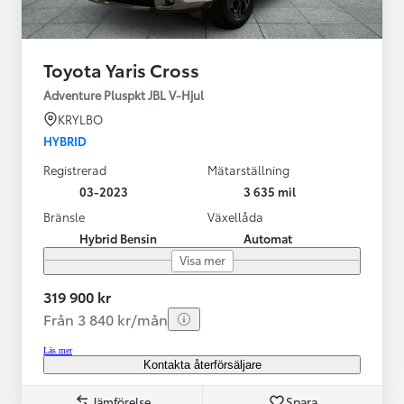
Toyota Yaris Cross
Adventure Pluspkt JBL V-Hjul
KRYLBO
HYBRID
Registrerad
Mätarställning
03-2023
3 635 mil
Bränsle
Växellåda
Hybrid Bensin
Automat
Visa mer
319 900 kr
Från 3 840 kr/mån
Läs mer
Kontakta återförsäljare
Jämförelse
Spara