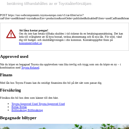
beräkning tillhandahålles av er Toyotaåterförsäljare.
POST https://usc-webcomponents.toyota-europe.com/v1/car-filter/se/sv?
carFilter=used&brand=toyota&uscEnv=production&sortOrder=published&disabledFilters=usedCarBrand&bra
Att låna kostar pengar!
Om du inte kan betala tillbaka skulden i tid riskerar du en betalningsanmärkning. Det kan
leda till svårigheter att få hyra bostad, teckna abonnemang och få nya lån. För stöd, vänd
dig till budget- och skuldrådgivningen i din kommun. Kontaktuppgifter finns på
konsumentverket.se
.
Approved used
När du köper en begagnad Toyota ska upplevelsen vara lika trevlig och trygg som om du köpte en ny – i
kombination med
Toyota Relaxed
.
Finans
Med lån hos Toyota Finans kan du smidigt finansiera din bil på det sätt som passar dig.
Försäkring
Försäkra din bil hos dem som känner till den bäst.
Toyota Approved Used
Toyota Approved Used
Billån
Billån
Bilförsäkring
Bilförsäkring
Begagnade biltyper