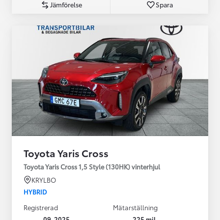
Jämförelse
Spara
Toyota Yaris Cross
Toyota Yaris Cross 1,5 Style (130HK) vinterhjul
KRYLBO
HYBRID
Registrerad
Mätarställning
09-2025
225 mil