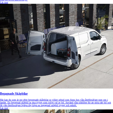
Läs mer
Begagnade Skåpbilar
Här kan du som är ute efter begagnade skåpbilar se vilket utbud som finns hos våra återförsäljare runt om i
landet. En begagnad skåpbil är lika tryggt som roligt val av bil. Använd våra sökfilter för att hitta rätt bil och
låt våra återförsäljare hjälpa dig köpa en begagnad skåpbil tryggt och enkelt.
Läs mer