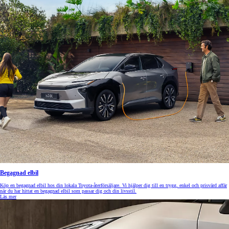
Begagnad elbil
Köp en begagnad elbil hos din lokala Toyota-återförsäljare. Vi hjälper dig till en trygg, enkel och prisvärd affär
när du har hittat en begagnad elbil som passar dig och din livsstil.
Läs mer