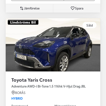
Jämförelse
Spara
Såld
Toyota Yaris Cross
Adventure AWD-i Bi-Tone 1.5 116hk V-Hjul Drag JBL
BORÅS
HYBRID
Registrerad
Mätarställning