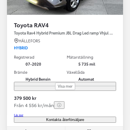
Toyota RAV4
Toyota Rav4 Hybrid Premium JBL Drag Led ramp Vhjul motorv
HÄLLEFORS
HYBRID
Registrerad
Mätarställning
07-2020
5 735 mil
Bränsle
Växellåda
Hybrid Bensin
Automat
Visa mer
379 500 kr
Från 4 556 kr/mån
Läs mer
Kontakta återförsäljare