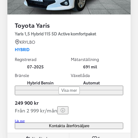
Toyota Yaris
Yaris 1,5 Hybrid 115 5D Active komfortpaket
KRYLBO
HYBRID
Registrerad
Mätarställning
07-2025
691 mil
Bränsle
Växellåda
Hybrid Bensin
Automat
Visa mer
249 900 kr
Från 2 999 kr/mån
Läs mer
Kontakta återförsäljare