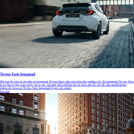
Toyota Yaris begagnad
Här kan du som är ute efter en begagnad Toyota Yaris söka och hitta din perfekta bil. En begagnad Toyota Yaris
är ett lika tryggt som roligt val av bil. Använd våra sökfilter för att hitta rätt bil och låt våra återförsäljare
hjälpa dig köpa en Toyota Yaris begagnad tryggt och enkelt.
Läs mer