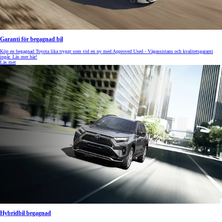
Garanti för begagnad bil
Köp en begagnad Toyota lika tryggt som vid en ny med Approved Used - Vägassistans och kvalitetsgaranti
ingår. Läs mer här!
Läs mer
Hybridbil begagnad