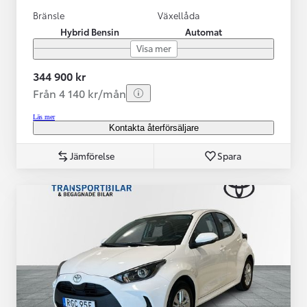
Bränsle
Växellåda
Hybrid Bensin
Automat
Visa mer
344 900 kr
Från 4 140 kr/mån
Läs mer
Kontakta återförsäljare
Jämförelse
Spara