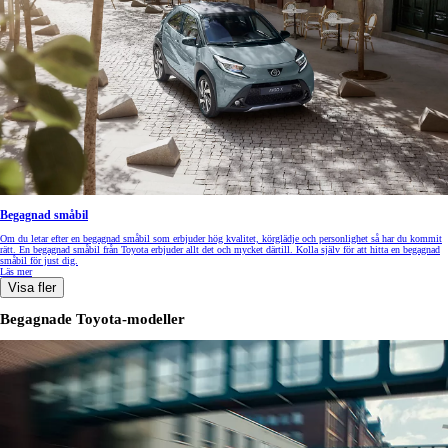
Begagnad småbil
Om du letar efter en begagnad småbil som erbjuder hög kvalitet, körglädje och personlighet så har du kommit
rätt. En begagnad småbil från Toyota erbjuder allt det och mycket därtill. Kolla själv för att hitta en begagnad
småbil för just dig.
Läs mer
Visa fler
Begagnade Toyota-modeller