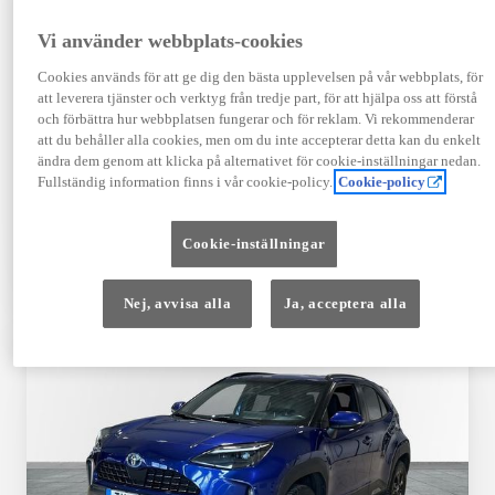
Registrerad
Mätarställning
09-2023
14 650 mil
Vi använder webbplats-cookies
Bränsle
Växellåda
Cookies används för att ge dig den bästa upplevelsen på vår webbplats, för
Hybrid Bensin
Automat
att leverera tjänster och verktyg från tredje part, för att hjälpa oss att förstå
Visa mer
och förbättra hur webbplatsen fungerar och för reklam. Vi rekommenderar
att du behåller alla cookies, men om du inte accepterar detta kan du enkelt
409 900 kr
ändra dem genom att klicka på alternativet för cookie-inställningar nedan.
Från 4 920 kr/mån
Fullständig information finns i vår cookie-policy.
Cookie-policy
Läs mer
Kontakta återförsäljare
Cookie-inställningar
Jämförelse
Spara
Nej, avvisa alla
Ja, acceptera alla