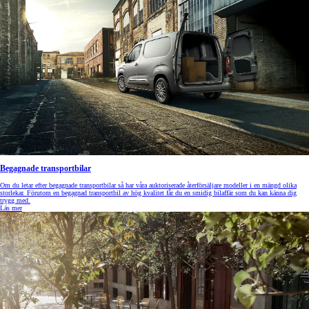
Begagnade transportbilar
Om du letar efter begagnade transportbilar så har våra auktoriserade återförsäljare modeller i en mängd olika
storlekar. Förutom en begagnad transportbil av hög kvalitet får du en smidig bilaffär som du kan känna dig
trygg med.
Läs mer