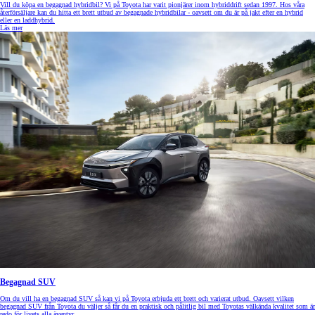
Vill du köpa en begagnad hybridbil? Vi på Toyota har varit pionjärer inom hybriddrift sedan 1997. Hos våra
återförsäljare kan du hitta ett brett utbud av begagnade hybridbilar - oavsett om du är på jakt efter en hybrid
eller en laddhybrid.
Läs mer
Begagnad SUV
Om du vill ha en begagnad SUV så kan vi på Toyota erbjuda ett brett och varierat utbud. Oavsett vilken
begagnad SUV från Toyota du väljer så får du en praktisk och pålitlig bil med Toyotas välkända kvalitet som är
redo för livets alla äventyr.