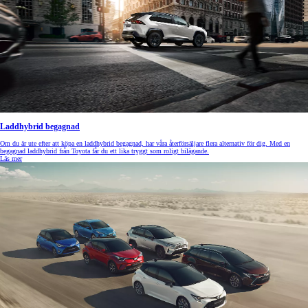
Laddhybrid begagnad
Om du är ute efter att köpa en laddhybrid begagnad, har våra återförsäljare flera alternativ för dig. Med en
begagnad laddhybrid från Toyota får du ett lika tryggt som roligt bilägande.
Läs mer