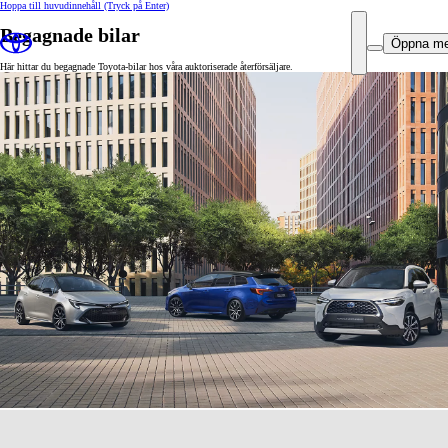
Hoppa till huvudinnehåll
(Tryck på Enter)
Begagnade bilar
Öppna m
Här hittar du begagnade Toyota-bilar hos våra auktoriserade återförsäljare.