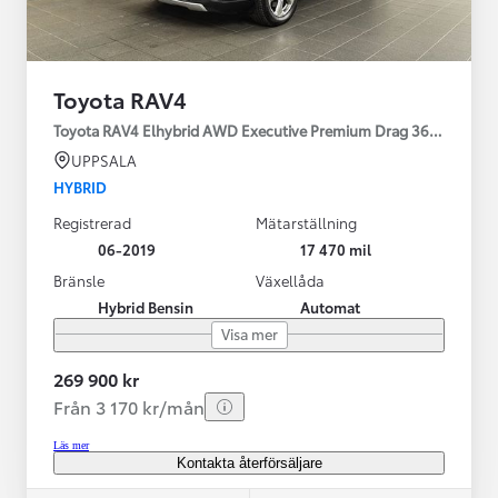
Toyota RAV4
Toyota RAV4 Elhybrid AWD Executive Premium Drag 360-kamera 
UPPSALA
HYBRID
Registrerad
Mätarställning
06-2019
17 470 mil
Bränsle
Växellåda
Hybrid Bensin
Automat
Visa mer
269 900 kr
Från 3 170 kr/mån
Läs mer
Kontakta återförsäljare