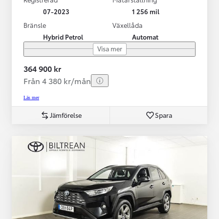
07-2023
1 256 mil
Bränsle
Växellåda
Hybrid Petrol
Automat
Visa mer
364 900 kr
Från 4 380 kr/mån
Läs mer
Jämförelse
Spara