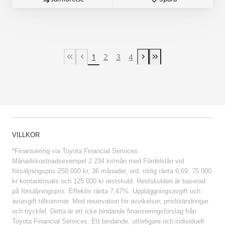
1
2
3
4
First Page
Previous page
Next page
Last Page
VILLKOR
*Finansiering via Toyota Financial Services:
Månadskostnadsexempel 2 234 kr/mån med Fördelslån vid
försäljningspris 250 000 kr, 36 månader, ord. rörlig ränta 6,69, 75 000
kr kontantinsats och 125 000 kr restskuld. Restskulden är baserad
på försäljningspris. Effektiv ränta 7,47%. Uppläggningsavgift och
aviavgift tillkommer. Med reservation för avvikelser, prisförändringar
och tryckfel. Detta är ett icke bindande finansieringsförslag från
Toyota Financial Services. Ett bindande, utförligare och individuell