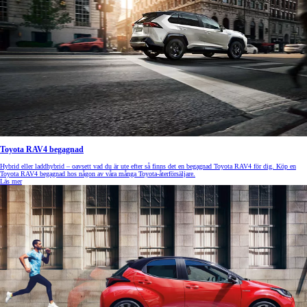
Toyota RAV4 begagnad
Hybrid eller laddhybrid – oavsett vad du är ute efter så finns det en begagnad Toyota RAV4 för dig. Köp en
Toyota RAV4 begagnad hos någon av våra många Toyota-återförsäljare.
Läs mer