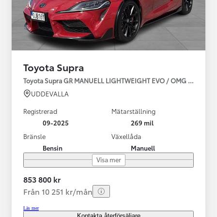
Toyota Supra
Toyota Supra GR MANUELL LIGHTWEIGHT EVO / OMG LEV! MOM
UDDEVALLA
Registrerad
Mätarställning
09-2025
269 mil
Bränsle
Växellåda
Bensin
Manuell
Visa mer
853 800 kr
Från 10 251 kr/mån
Läs mer
Kontakta återförsäljare