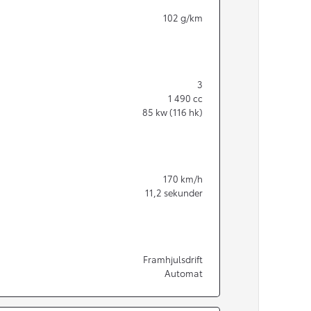
102
g/km
3
1 490
cc
85
kw (116 hk)
170
km/h
11,2
sekunder
Från 350 900 kr
Framhjulsdrift
Automat
Från 3 450 kr/mån
Easy Billån