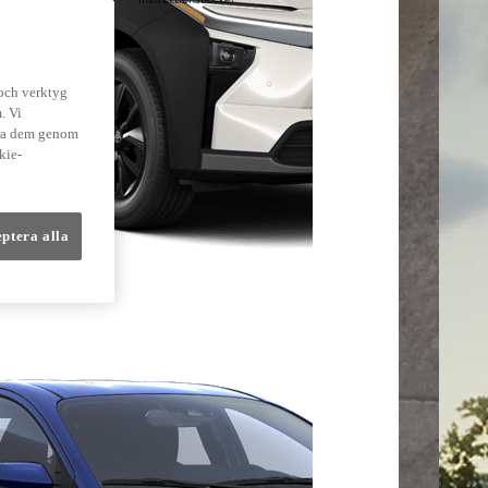
lmer
 och verktyg
. Vi
dra dem genom
kie-
eptera alla