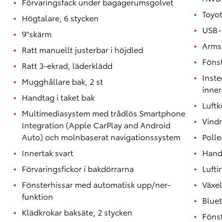
Förvaringsfack under bagagerumsgolvet
Toyo
Högtalare, 6 stycken
USB-
9"skärm
Arms
Ratt manuellt justerbar i höjdled
Föns
Ratt 3-ekrad, läderklädd
Inste
Mugghållare bak, 2 st
inne
Handtag i taket bak
Luftk
Multimediasystem med trådlös Smartphone
Vindr
Integration (Apple CarPlay and Android
Auto) och molnbaserat navigationssystem
Polle
Innertak svart
Hand
Förvaringsfickor i bakdörrarna
Lufti
Fönsterhissar med automatisk upp/ner-
Växel
funktion
Blue
Klädkrokar baksäte, 2 stycken
Föns