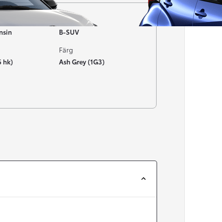
Typ av bil
nsin
B-SUV
Färg
6 hk)
Ash Grey (1G3)
Från 257 900 kr
Från 2 535 kr/mån
Easy Billån
Corolla
HYBRID