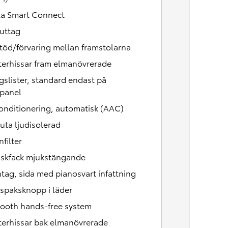
ta Smart Connect
uttag
töd/förvaring mellan framstolarna
terhissar fram elmanövrerade
gslister, standard endast på
rpanel
onditionering, automatisk (AAC)
uta ljudisolerad
nfilter
skfack mjukstängande
ntag, sida med pianosvart infattning
spaksknopp i läder
tooth hands-free system
terhissar bak elmanövrerade