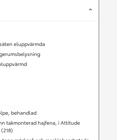
Nya GR GT
The soul lives on
säten eluppvärmda
gerumsbelysning
 eluppvärmd
olpe, behandlad
n takmonterad hajfena, i Attitude
 (218)
bi-tone mörkgrå och maskinbearbetade