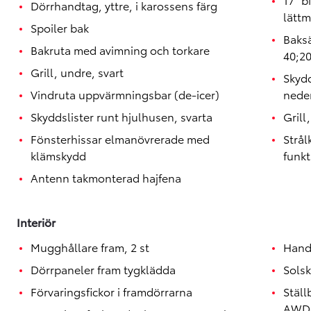
Dörrhandtag, yttre, i karossens färg
lättm
Spoiler bak
Baksä
Bakruta med avimning och torkare
40;2
Grill, undre, svart
Skydd
Vindruta uppvärmningsbar (de-icer)
neder
Skyddslister runt hjulhusen, svarta
Grill
Fönsterhissar elmanövrerade med
Strå
klämskydd
funkt
Antenn takmonterad hajfena
Interiör
Mugghållare fram, 2 st
Handt
Dörrpaneler fram tygklädda
Sols
Förvaringsfickor i framdörrarna
Ställ
AWD-