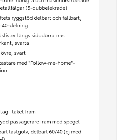
etallfälgar (5-dubbelekrade)
tets ryggstöd delbart och fällbart,
0:40-delning
slister längs sidodörrarnas
kant, svarta
, övre, svart
lkastare med "Follow-me-home"-
ion
ag i taket fram
kydd passagerare fram med spegel
bart lastgolv, delbart 60/40 (ej med
i)