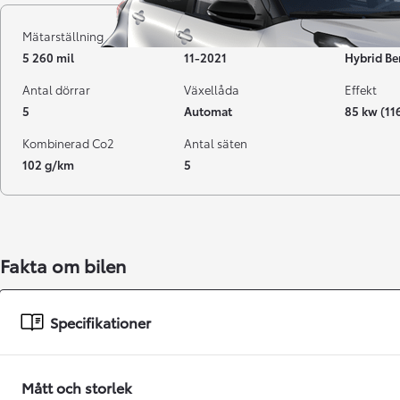
Mätarställning
Registrerad
Bränsle
5 260 mil
11-2021
Hybrid Be
Antal dörrar
Växellåda
Effekt
5
Automat
85 kw (11
Kombinerad Co2
Antal säten
102 g/km
5
Från 238 900 kr
Fakta om bilen
Från 2 349 kr/mån
Easy Billån
Specifikationer
GR Yaris
BENSIN
Mått och storlek