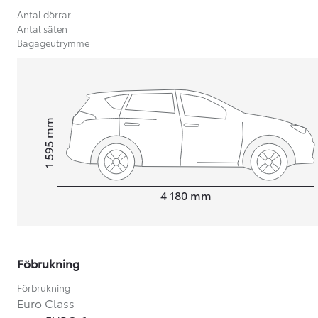
Antal dörrar
Antal säten
Bagageutrymme
mm
1 595
Height
Length
4 180
mm
Föbrukning
Från 599 900 kr
Nya Corolla Cross
Förbrukning
HYBRID
Euro Class