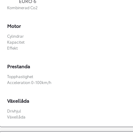
EURO 6
Kombinerad Co2
Motor
Cylindrar
Kapacitet
Effekt
Prestanda
Topphastighet
Acceleration 0-100km/h
Växellåda
Från 360 900 kr
Drivhjul
Växellåda
Från 3 548 kr/mån
Easy Billån