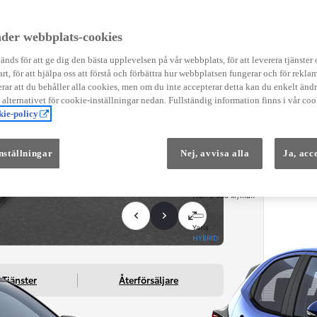
Instruktionsfilmer
Toyota C-HR Instruktionsfilmer
Yaris Instruktionsfilmer
der webbplats-cookies
Yaris Cross Instruktionsfilmer
Digital Smart Nyckel Instruktionsfi
nds för att ge dig den bästa upplevelsen på vår webbplats, för att leverera tjänster
art, för att hjälpa oss att förstå och förbättra hur webbplatsen fungerar och för reklam
ar att du behåller alla cookies, men om du inte accepterar detta kan du enkelt än
å alternativet för cookie-inställningar nedan. Fullständig information finns i vår coo
ie-policy
nställningar
Nej, avvisa alla
Ja, acc
Från 569 900 kr
Från 3 958 kr/mån
Yaris
HYBRID
Tjänster
Återförsäljare