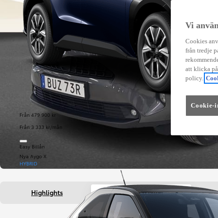
Vi använ
Cookies anvä
från tredje p
rekommender
att klicka p
policy.
Cook
Cookie-i
Från 479 900 kr
Från 3 333 kr/mån
Easy Billån
Nya Aygo X
HYBRID
Highlights
Fakta om bilen