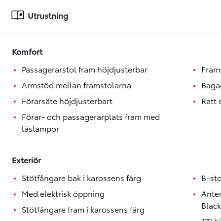
Toyota GR Supra
BENSIN
Utrustning
Komfort
Passagerarstol fram höjdjusterbar
Fram
Armstöd mellan framstolarna
Baga
Förarsäte höjdjusterbart
Ratt
Förar- och passagerarplats fram med
läslampor
Exteriör
Stötfångare bak i karossens färg
B-st
Med elektrisk öppning
Anten
Black
Stötfångare fram i karossens färg
17" 