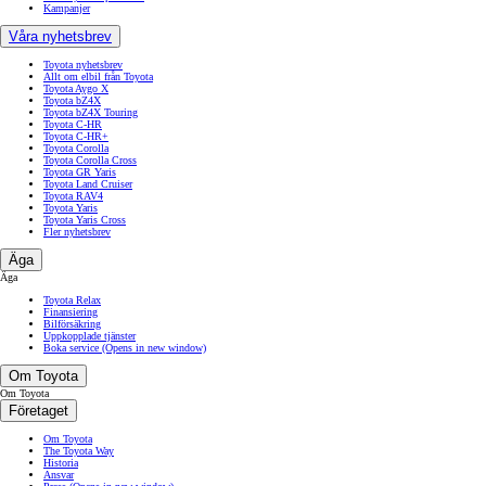
Kampanjer
Våra nyhetsbrev
Toyota nyhetsbrev
Allt om elbil från Toyota
Toyota Aygo X
Toyota bZ4X
Toyota bZ4X Touring
Toyota C-HR
Toyota C-HR+
Toyota Corolla
Toyota Corolla Cross
Toyota GR Yaris
Toyota Land Cruiser
Toyota RAV4
Toyota Yaris
Toyota Yaris Cross
Fler nyhetsbrev
Äga
Äga
Toyota Relax
Finansiering
Bilförsäkring
Uppkopplade tjänster
Boka service
(Opens in new window)
Om Toyota
Om Toyota
Företaget
Om Toyota
The Toyota Way
Historia
Ansvar