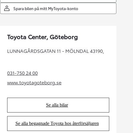
Spara bilen på mitt MyToyota-konto
Toyota Center, Göteborg
LUNNAGÅRDSGATAN 11 - MÖLNDAL 43190,
031-750 24 00
(Opens in new tab)
www.toyotagoteborg.se
(Opens in new tab)
Se alla bilar
(Opens in new tab)
Se alla begagnade Toyota hos återförsäljaren
(Opens in new tab)