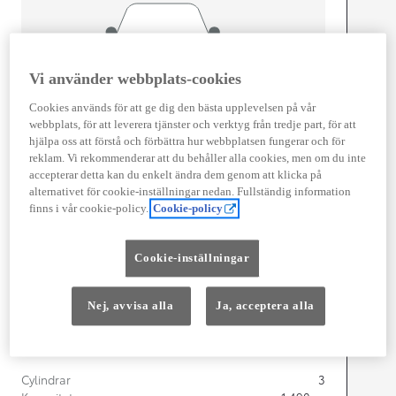
Vi använder webbplats-cookies
Cookies används för att ge dig den bästa upplevelsen på vår
Width
1 765
mm
webbplats, för att leverera tjänster och verktyg från tredje part, för att
hjälpa oss att förstå och förbättra hur webbplatsen fungerar och för
reklam. Vi rekommenderar att du behåller alla cookies, men om du inte
accepterar detta kan du enkelt ändra dem genom att klicka på
alternativet för cookie-inställningar nedan. Fullständig information
Föbrukning
finns i vår cookie-policy.
Cookie-policy
Förbrukning
4,7
l/100 km
Euro Class
Cookie-inställningar
EURO 6
Kombinerad Co2
106
g/km
Nej, avvisa alla
Ja, acceptera alla
Motor
Cylindrar
3