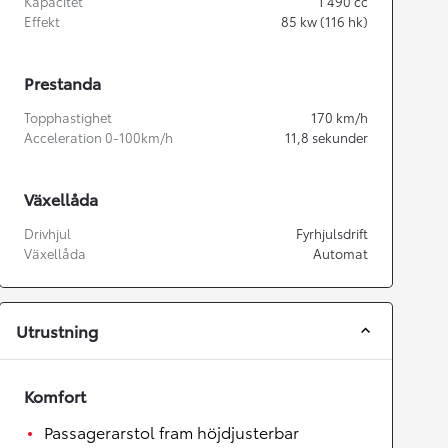
Kapacitet
1 490
cc
Effekt
85
kw (116 hk)
Prestanda
Topphastighet
170
km/h
Acceleration 0-100km/h
11,8
sekunder
Växellåda
Drivhjul
Fyrhjulsdrift
Växellåda
Automat
Utrustning
Komfort
Passagerarstol fram höjdjusterbar