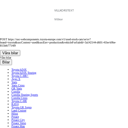
VILLKORSTEXT
Villkor
POST https://usc-webcomponents.toyota-europe.com/v1/used-stock-cars/se/sv?
brand=toyota&uscContext=used&uscEnv=production&vehicleForSaleId=3a142144-d601-41be-b9be-
815feb7714f9
Våra bilar
Våra bilar
Bilar
Toyota bZ4X
Toyota bZ4X Touring
Toyota C-HR+
Aygo X
Yaris
Yaris Cross
GR Yaris
Corolla
Corolla Touring Sports
Corolla Cross
Toyota C-HR
RAV4
Toyota GR Supra
Land Cruiser
Hilux
Proace
Proace City
Proace Verso
Proace Max