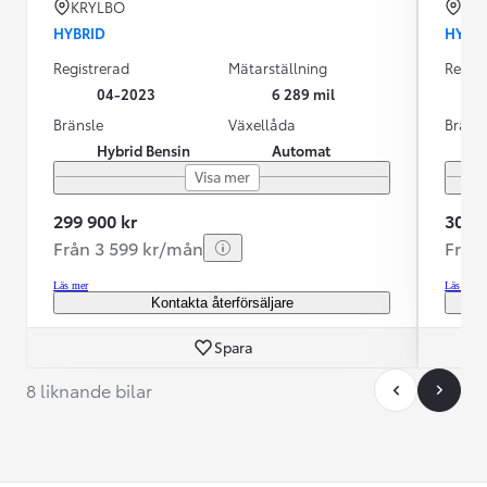
KRYLBO
KR
HYBRID
HYBR
Registrerad
Mätarställning
Regist
04-2023
6 289 mil
Bränsle
Växellåda
Bräns
Hybrid Bensin
Automat
Visa mer
299 900 kr
309 9
Från 3 599 kr/mån
Från
Läs mer
Läs mer
Kontakta återförsäljare
Spara
8 liknande bilar