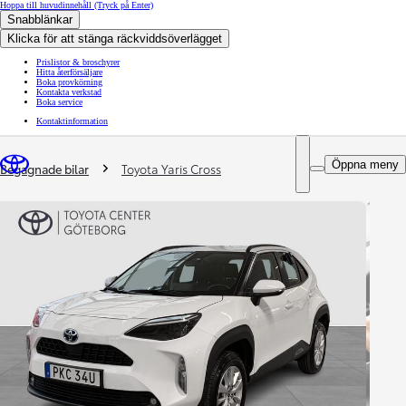
Hoppa till huvudinnehåll
(Tryck på Enter)
Snabblänkar
Klicka för att stänga räckviddsöverlägget
Prislistor & broschyrer
Hitta återförsäljare
Boka provkörning
Kontakta verkstad
Boka service
Kontaktinformation
You are here
:
Öppna meny
Begagnade bilar
Toyota Yaris Cross