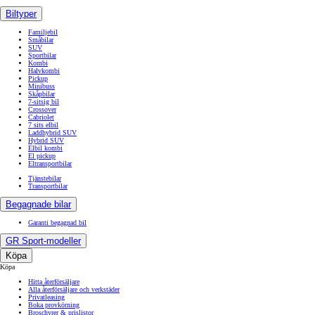
Biltyper
Familjebil
Småbilar
SUV
Sportbilar
Kombi
Halvkombi
Pickup
Minibuss
Skåpbilar
7-sitsig bil
Crossover
Cabriolet
7 sits elbil
Laddhybrid SUV
Hybrid SUV
Elbil kombi
El pickup
Eltransportbilar
Tjänstebilar
Transportbilar
Begagnade bilar
Garanti begagnad bil
GR Sport-modeller
Köpa
Köpa
Hitta återförsäljare
Alla återförsäljare och verkstäder
Privatleasing
Boka provkörning
Broschyrer & prislistor