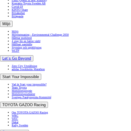
Press
(Opens in new window)
Kontakta Toyota Sweden AB
Covid-19
KINTO Share
Bilsäkerhet
Bilägande
Miljö
Miljö
Miljöutmaning - Environmental Challenge 2050
Hållbar mobilitet
4 steg för en bättre värld
Hållbart samhälle
Styrning och uppföljning
WLTP
Let´s Go Beyond
Zero City Utställning
adidas Stockholm Marathon
Start Your Impossible
Vad är Start your impossible?
Team Toyota
Mobilitetsprojekt
Mobilitetsprodukter
Sveriges Paralympiska Kommitté
TOYOTA GAZOO Racing
Om TOYOTA GAZOO Racing
WRC
WEC
Dakar
Rally Sweden