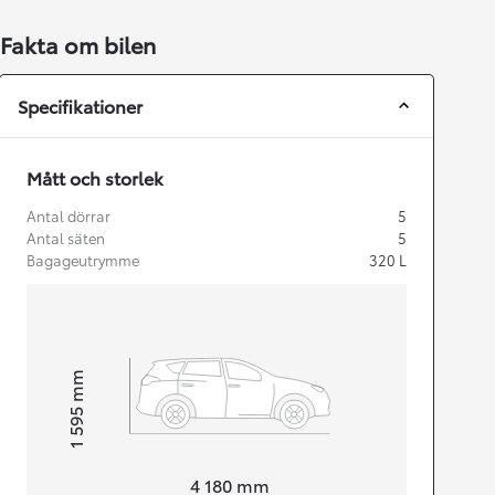
Fakta om bilen
Specifikationer
Mått och storlek
Antal dörrar
5
Antal säten
5
Bagageutrymme
320
L
mm
1 595
Height
Length
4 180
mm