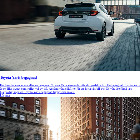
Toyota Yaris begagnad
Här kan du som är ute efter en begagnad Toyota Yaris söka och hitta din perfekta bil. En begagnad Toyota Yaris
är ett lika tryggt som roligt val av bil. Använd våra sökfilter för att hitta rätt bil och låt våra återförsäljare
hjälpa dig köpa en Toyota Yaris begagnad tryggt och enkelt.
Läs mer