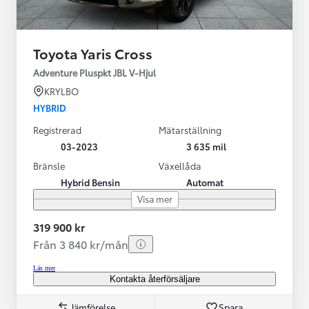
Toyota Yaris Cross
Adventure Pluspkt JBL V-Hjul
KRYLBO
HYBRID
Registrerad
Mätarställning
03-2023
3 635 mil
Bränsle
Växellåda
Hybrid Bensin
Automat
Visa mer
319 900 kr
Från 3 840 kr/mån
Läs mer
Kontakta återförsäljare
Jämförelse
Spara