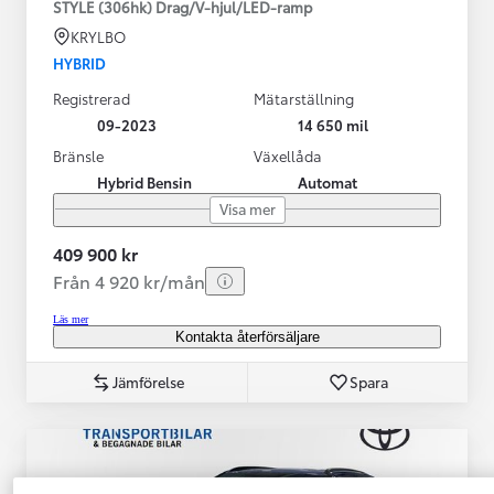
STYLE (306hk) Drag/V-hjul/LED-ramp
KRYLBO
HYBRID
Registrerad
Mätarställning
09-2023
14 650 mil
Bränsle
Växellåda
Hybrid Bensin
Automat
Visa mer
409 900 kr
Från 4 920 kr/mån
Läs mer
Kontakta återförsäljare
Jämförelse
Spara