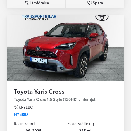
Jämförelse
Spara
Toyota Yaris Cross
Toyota Yaris Cross 1,5 Style (130HK) vinterhjul
KRYLBO
HYBRID
Registrerad
Mätarställning
09-2025
225 mil