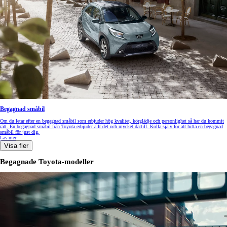
Begagnad småbil
Om du letar efter en begagnad småbil som erbjuder hög kvalitet, körglädje och personlighet så har du kommit
rätt. En begagnad småbil från Toyota erbjuder allt det och mycket därtill. Kolla själv för att hitta en begagnad
småbil för just dig.
Läs mer
Visa fler
Begagnade Toyota-modeller