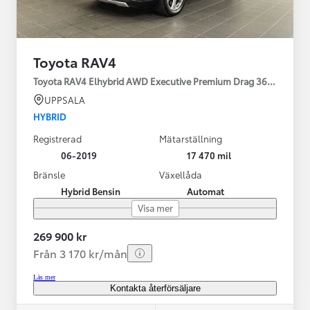
Toyota RAV4
Toyota RAV4 Elhybrid AWD Executive Premium Drag 360-kamera 
UPPSALA
HYBRID
Registrerad
Mätarställning
06-2019
17 470 mil
Bränsle
Växellåda
Hybrid Bensin
Automat
Visa mer
269 900 kr
Från 3 170 kr/mån
Läs mer
Kontakta återförsäljare