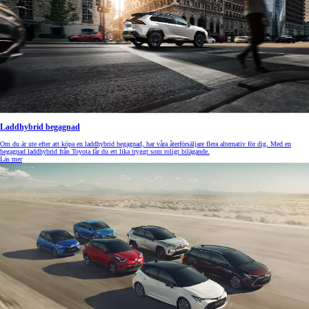
Laddhybrid begagnad
Om du är ute efter att köpa en laddhybrid begagnad, har våra återförsäljare flera alternativ för dig. Med en
begagnad laddhybrid från Toyota får du ett lika tryggt som roligt bilägande.
Läs mer