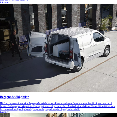
Läs mer
Begagnade Skåpbilar
Här kan du som är ute efter begagnade skåpbilar se vilket utbud som finns hos våra återförsäljare runt om i
landet. En begagnad skåpbil är lika tryggt som roligt val av bil. Använd våra sökfilter för att hitta rätt bil och
låt våra återförsäljare hjälpa dig köpa en begagnad skåpbil tryggt och enkelt.
Läs mer