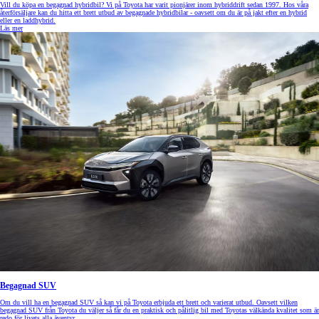
Vill du köpa en begagnad hybridbil? Vi på Toyota har varit pionjärer inom hybriddrift sedan 1997. Hos våra
återförsäljare kan du hitta ett brett utbud av begagnade hybridbilar - oavsett om du är på jakt efter en hybrid
eller en laddhybrid.
Läs mer
Begagnad SUV
Om du vill ha en begagnad SUV så kan vi på Toyota erbjuda ett brett och varierat utbud. Oavsett vilken
begagnad SUV från Toyota du väljer så får du en praktisk och pålitlig bil med Toyotas välkända kvalitet som är
redo för livets alla äventyr.