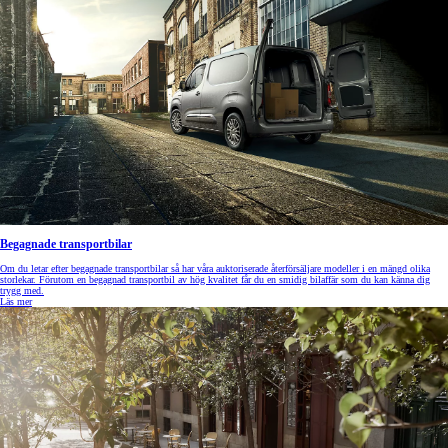
Begagnade transportbilar
Om du letar efter begagnade transportbilar så har våra auktoriserade återförsäljare modeller i en mängd olika
storlekar. Förutom en begagnad transportbil av hög kvalitet får du en smidig bilaffär som du kan känna dig
trygg med.
Läs mer