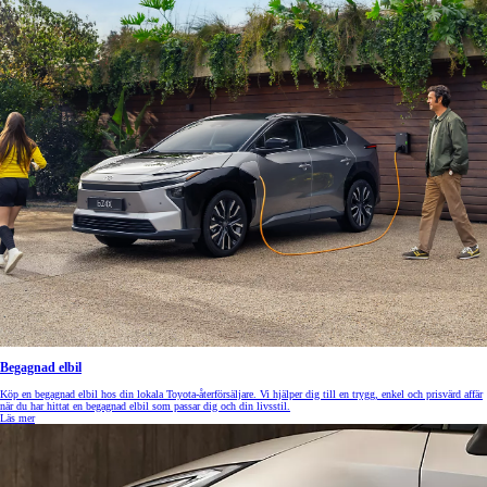
Begagnad elbil
Köp en begagnad elbil hos din lokala Toyota-återförsäljare. Vi hjälper dig till en trygg, enkel och prisvärd affär
när du har hittat en begagnad elbil som passar dig och din livsstil.
Läs mer