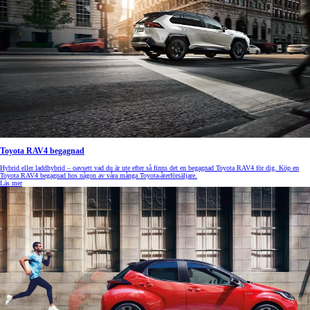
Toyota RAV4 begagnad
Hybrid eller laddhybrid – oavsett vad du är ute efter så finns det en begagnad Toyota RAV4 för dig. Köp en
Toyota RAV4 begagnad hos någon av våra många Toyota-återförsäljare.
Läs mer