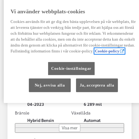
Vi använder webbplats-cookies
Cookies används för att ge dig den bästa upplevelsen på vår webbplats, för
att leverera tjänster och verktyg från tredje part, för att hjälpa oss att förstå
och förbättra hur webbplatsen fungerar och för reklam. Vi rekommenderar
att du behåller alla cookies, men om du inte accepterar detta kan du enkelt
ändra dem genom att klicka på alternativet för cookie-inställningar nedan.
Fullständig information finns i vår cookie-policy.
Cookie-policy
Toyota Yaris Cross
Cookie-inställningar
Toyota Yaris Cross 1,5 Hybrid Adventure Drag V-Hjul
KRYLBO
Nej, avvisa alla
Ja, acceptera alla
HYBRID
Registrerad
Mätarställning
04-2023
6 289 mil
Bränsle
Växellåda
Hybrid Bensin
Automat
Visa mer