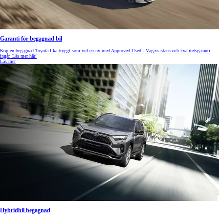
Garanti för begagnad bil
Köp en begagnad Toyota lika tryggt som vid en ny med Approved Used - Vägassistans och kvalitetsgaranti
ingår. Läs mer här!
Läs mer
Hybridbil begagnad