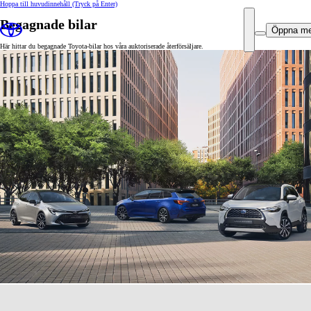
Hoppa till huvudinnehåll
(Tryck på Enter)
Begagnade bilar
Öppna m
Här hittar du begagnade Toyota-bilar hos våra auktoriserade återförsäljare.