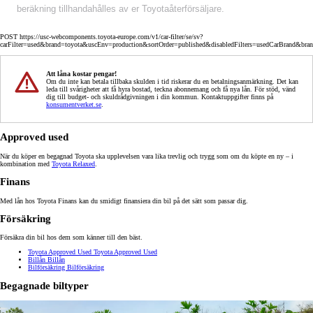
beräkning tillhandahålles av er Toyotaåterförsäljare.
POST https://usc-webcomponents.toyota-europe.com/v1/car-filter/se/sv?
carFilter=used&brand=toyota&uscEnv=production&sortOrder=published&disabledFilters=usedCarBrand&bra
Att låna kostar pengar!
Om du inte kan betala tillbaka skulden i tid riskerar du en betalningsanmärkning. Det kan
leda till svårigheter att få hyra bostad, teckna abonnemang och få nya lån. För stöd, vänd
dig till budget- och skuldrådgivningen i din kommun. Kontaktuppgifter finns på
konsumentverket.se
.
Approved used
När du köper en begagnad Toyota ska upplevelsen vara lika trevlig och trygg som om du köpte en ny – i
kombination med
Toyota Relaxed
.
Finans
Med lån hos Toyota Finans kan du smidigt finansiera din bil på det sätt som passar dig.
Försäkring
Försäkra din bil hos dem som känner till den bäst.
Toyota Approved Used
Toyota Approved Used
Billån
Billån
Bilförsäkring
Bilförsäkring
Begagnade biltyper