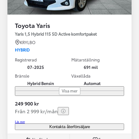
Toyota Yaris
Yaris 1,5 Hybrid 115 5D Active komfortpaket
KRYLBO
HYBRID
Registrerad
Mätarställning
07-2025
691 mil
Bränsle
Växellåda
Hybrid Bensin
Automat
Visa mer
249 900 kr
Från 2 999 kr/mån
Läs mer
Kontakta återförsäljare