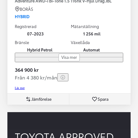
Adventure AWD-i Bi-Tone 1.5 116hk V-Hjul Drag JBL
BORÅS
HYBRID
Registrerad
Mätarställning
07-2023
1 256 mil
Bränsle
Växellåda
Hybrid Petrol
Automat
Visa mer
364 900 kr
Från 4 380 kr/mån
Läs mer
Jämförelse
Spara
TOYOTA APPROVED