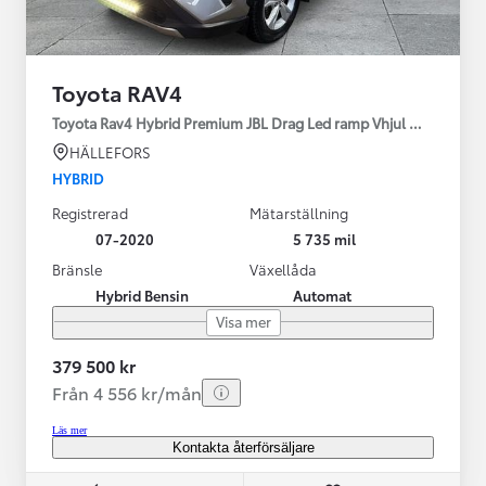
Toyota RAV4
Toyota Rav4 Hybrid Premium JBL Drag Led ramp Vhjul motorv
HÄLLEFORS
HYBRID
Registrerad
Mätarställning
07-2020
5 735 mil
Bränsle
Växellåda
Hybrid Bensin
Automat
Visa mer
379 500 kr
Från 4 556 kr/mån
Läs mer
Kontakta återförsäljare