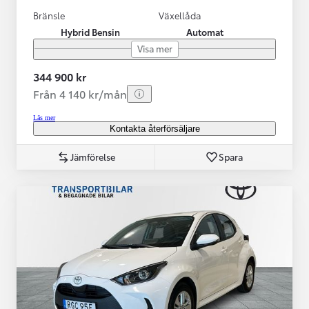
Bränsle
Växellåda
Hybrid Bensin
Automat
Visa mer
344 900 kr
Från 4 140 kr/mån
Läs mer
Kontakta återförsäljare
Jämförelse
Spara