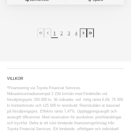
1
2
3
4
First Page
Previous page
Next page
Last Page
VILLKOR
*Finansiering via Toyota Financial Services:
Månadskostnadsexempel 2 234 kr/mån med Fördelslån vid
försäljningspris 250 000 kr, 36 månader, ord. rörlig ränta 6,69, 75 000
kr kontantinsats och 125 000 kr restskuld. Restskulden är baserad
på försäljningspris. Effektiv ränta 7,47%. Uppläggningsavgift och
aviavgift tillkommer. Med reservation för avvikelser, prisförändringar
och tryckfel. Detta är ett icke bindande finansieringsförslag från
Toyota Financial Services. Ett bindande, utförligare och individuell