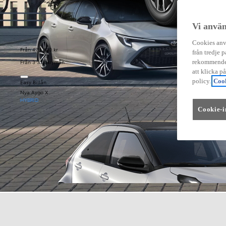
Vi använ
Cookies anvä
Från 479 900 kr
från tredje p
Från 3 333 kr/mån
rekommender
att klicka p
policy.
Cook
Easy Billån
Nya Aygo X
HYBRID
Cookie-i