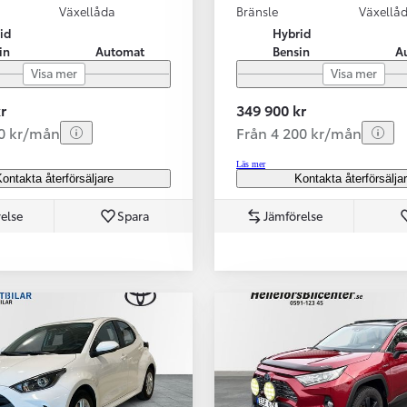
Växellåda
Bränsle
Växellå
id
Hybrid
in
Automat
Bensin
A
Visa mer
Visa mer
r
349 900 kr
70 kr/mån
Från 4 200 kr/mån
Läs mer
ontakta återförsäljare
Kontakta återförsälja
else
Spara
Jämförelse