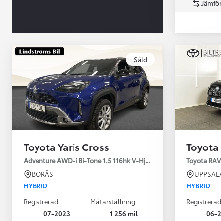
Jämför
Såld
Från 360 900 kr
Från 3 548 kr/mån
Toyota Yaris Cross
Toyota
Easy Billån
Toyota GR Supra
Adventure AWD-i Bi-Tone 1.5 116hk V-Hjul Drag JBL
Toyota RAV
BENSIN
BORÅS
UPPSAL
HYBRID
HYBRID
Registrerad
Mätarställning
Registrerad
07-2023
1 256 mil
06-2