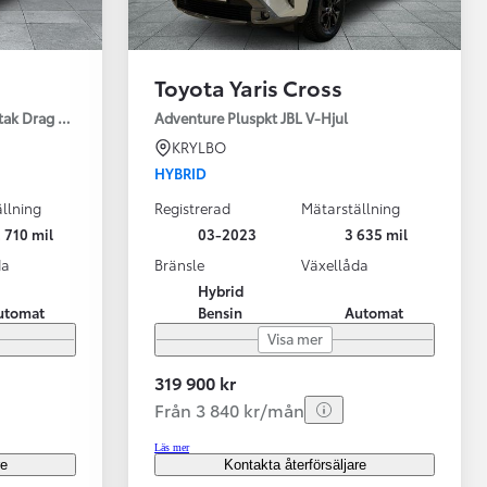
Toyota Yaris Cross
tak Drag Motorv Vhjul
Adventure Pluspkt JBL V-Hjul
KRYLBO
HYBRID
llning
Registrerad
Mätarställning
 710 mil
03-2023
3 635 mil
da
Bränsle
Växellåda
Hybrid
utomat
Bensin
Automat
Visa mer
319 900 kr
Från 3 840 kr/mån
Läs mer
re
Kontakta återförsäljare