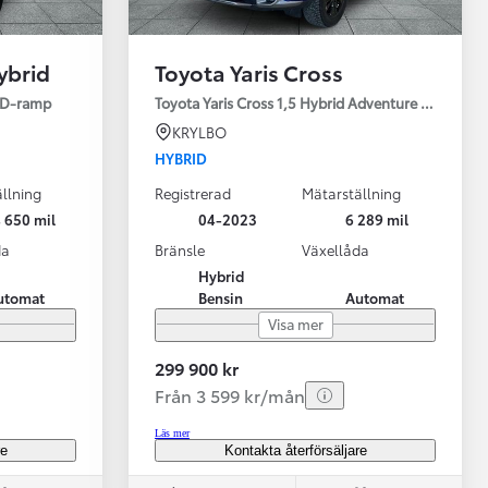
ybrid
Toyota Yaris Cross
ED-ramp
Toyota Yaris Cross 1,5 Hybrid Adventure Drag V-Hj
KRYLBO
HYBRID
llning
Registrerad
Mätarställning
Vi har Sveriges mest nöjda biläg
Nya elbil
 650 mil
04-2023
6 289 mil
Läs mer
Elbilar f
da
Bränsle
Växellåda
Hybrid
utomat
Bensin
Automat
Visa mer
299 900 kr
Från 3 599 kr/mån
Läs mer
re
Kontakta återförsäljare