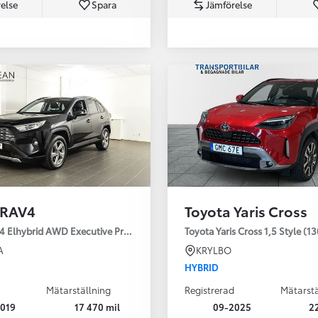
else
Spara
Jämförelse
Från 350 900 kr
Från 3 450 kr/mån
 RAV4
Toyota Yaris Cross
Easy Billån
Nya GR GT
4 Elhybrid AWD Executive Premium Drag 360-kamera JBL
Toyota Yaris Cross 1,5 Style (1
The soul lives on
A
KRYLBO
HYBRID
Mätarställning
Registrerad
Mätarstä
019
17 470 mil
09-2025
2