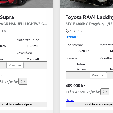
 Supra
Toyota RAV4 Laddh
pra GR MANUELL LIGHTWEIGHT EVO / OMG LEV! MOMSBIL!
STYLE (306hk) Drag/V-hjul/L
LLA
KRYLBO
HYBRID
Mätarställning
Registrerad
Mätarstä
2025
269 mil
Från 324 900 kr
09-2023
14
Växellåda
Från 3 194 kr/mån
Bränsle
Växellå
in
Manuell
Hybrid
Visa mer
Toyota C-HR
Bensin
A
HYBRID & LADDHYBRID
r
Visa mer
251 kr/mån
409 900 kr
Från 4 920 kr/mån
Läs mer
ontakta återförsäljare
Kontakta återförsälja