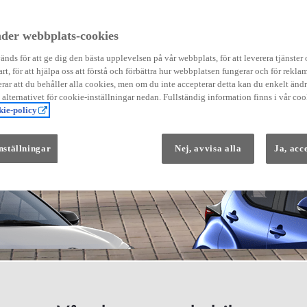
der webbplats-cookies
nds för att ge dig den bästa upplevelsen på vår webbplats, för att leverera tjänster
art, för att hjälpa oss att förstå och förbättra hur webbplatsen fungerar och för reklam
Från 569 900 kr
ar att du behåller alla cookies, men om du inte accepterar detta kan du enkelt än
Från 3 958 kr/mån
å alternativet för cookie-inställningar nedan. Fullständig information finns i vår coo
ie-policy
Yaris
HYBRID
nställningar
Nej, avvisa alla
Ja, acc