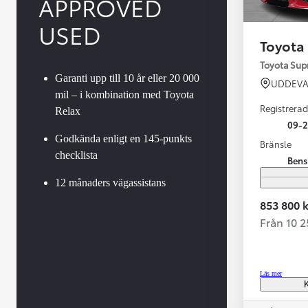
APPROVED
USED
Toyota
Toyota Su
Garanti upp till 10 år eller 20 000
UDDEVA
mil – i kombination med Toyota
Registrerad
Relax
09-
Godkända enligt en 145-punkts
Bränsle
checklista
Bens
Från 599 900 kr
Nya Corolla Cross
12 månaders vägassistans
HYBRID
853 800 k
Från 10 
Läs mer
K