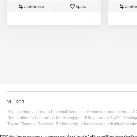
Jämförelse
Spara
Jämför
Från 852 900 kr
VILLKOR
*Finansiering via Toyota Financial Services: Månadskostnadsexempel 2 234
Restskulden är baserad på försäljningspris. Effektiv ränta 7,47%. Uppläggn
Toyota Financial Services. Ett bindande, utförligare och individuell beräkn
POST https://usc-webcomponents.toyota-europe.com/v1/car-filter/se/sv?carFilter=used&brand=toyota&uscE