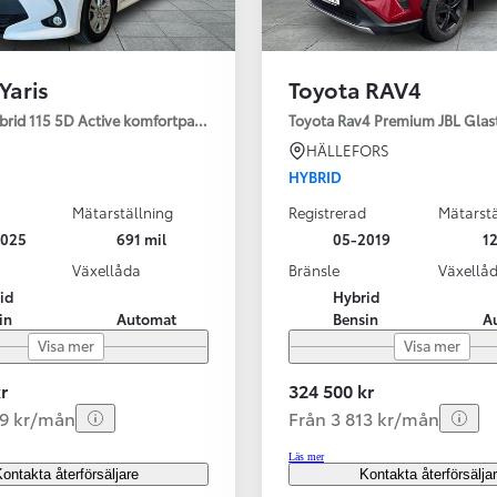
Yaris
Toyota RAV4
ybrid 115 5D Active komfortpaket
Toyota Rav4 Premium JBL Glas
HÄLLEFORS
HYBRID
Mätarställning
Registrerad
Mätarstä
2025
691 mil
05-2019
12
Växellåda
Bränsle
Växellå
id
Hybrid
in
Automat
Bensin
A
Visa mer
Visa mer
r
324 500 kr
99 kr/mån
Från 3 813 kr/mån
Läs mer
ontakta återförsäljare
Kontakta återförsälja