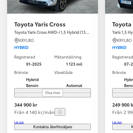
Toyota Yaris Cross
Toyota 
Toyota Yaris Cross AWD-i 1,5 Hybrid (130HK) Style V-hjul
Yaris 1,5 H
KRYLBO
KRYLBO
HYBRID
HYBRID
Registrerad
Mätarställning
Registrerad
01-2025
1 123 mil
07-
Bränsle
Växellåda
Bränsle
Hybrid
Hybr
Bensin
Automat
Bens
Visa mer
344 900 kr
249 900 k
Från 4 140 kr/mån
Från 2 9
Läs mer
Läs mer
Kontakta återförsäljare
K