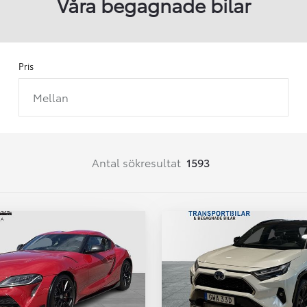
Våra begagnade bilar
Pris
Mellan
Från 257 900 kr
Från 2 535 kr/mån
Easy Billån
Corolla
Antal sökresultat
1593
HYBRID