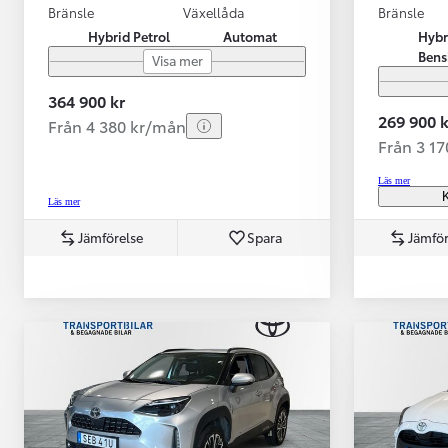
Bränsle
Växellåda
Bränsle
Hybrid Petrol
Automat
Hybr
Bens
Visa mer
364 900 kr
269 900 k
Från 4 380 kr/mån
Från 3 1
Läs mer
K
Läs mer
Jämförelse
Spara
Jämför