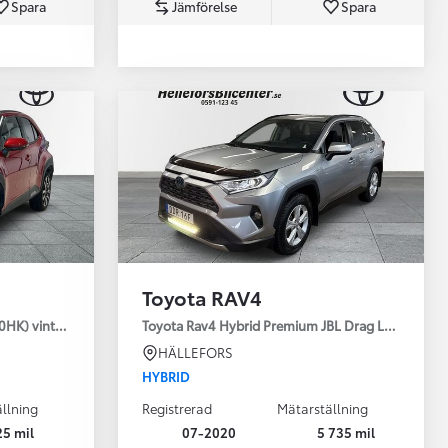
Spara
Jämförelse
Spara
Toyota Professio
När varje jobb r
Toyota RAV4
30HK) vinterhjul
Toyota Rav4 Hybrid Premium JBL Drag Led ramp V
HÄLLEFORS
HYBRID
llning
Registrerad
Mätarställning
25 mil
07-2020
5 735 mil