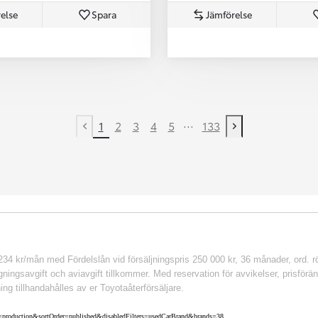
else
Spara
Jämförelse
...
1
2
3
4
5
133
Previous page
Next page
 kr/mån med Fördelslån vid försäljningspris 250 000 kr, 36 månader, ord. rör
ingsavgift och aviavgift tillkommer. Med reservation för avvikelser, prisföränd
ing tillhandahålles av er Toyotaåterförsäljare.
nv=production&sortOrder=published&disabledFilters=usedCarBrand&brands=38