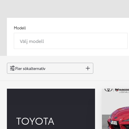
Modell
Välj modell
Från 238 900 kr
Från 2 349 kr/mån
Easy Billån
GR Yaris
Fler sökalternativ
BENSIN
TOYOTA