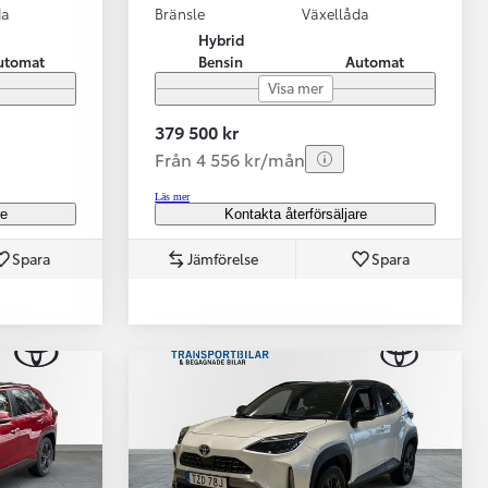
da
Bränsle
Växellåda
Hybrid
utomat
Bensin
Automat
Visa mer
379 500 kr
Från 4 556 kr/mån
Läs mer
re
Kontakta återförsäljare
Spara
Jämförelse
Spara