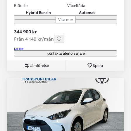
Bränsle
Växellåda
Hybrid Bensin
Automat
Visa mer
344 900 kr
Från 4 140 kr/mån
Läs mer
Kontakta återförsäljare
Jämförelse
Spara