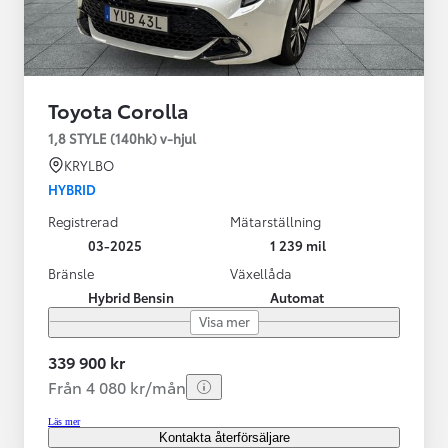
Toyota Corolla
1,8 STYLE (140hk) v-hjul
KRYLBO
HYBRID
Registrerad
Mätarställning
03-2025
1 239 mil
Bränsle
Växellåda
Hybrid Bensin
Automat
Visa mer
339 900 kr
Från 4 080 kr/mån
Läs mer
Kontakta återförsäljare