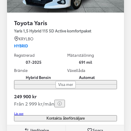
Toyota Yaris
Yaris 1,5 Hybrid 115 5D Active komfortpaket
KRYLBO
HYBRID
Registrerad
Mätarställning
07-2025
691 mil
Bränsle
Växellåda
Hybrid Bensin
Automat
Visa mer
249 900 kr
Från 2 999 kr/mån
Läs mer
Kontakta återförsäljare
Jämförelse
Spara