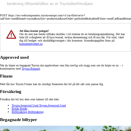
beräkning tillhandahålles av er Toyotaåterförsäljare.
POST https://usc-webcomponents.toyota-europe.com/v1/car-filter/se/sv?
carFilter=used&brand=toyota&uscEnv=production&sortOrder=published&disabledFilters=usedCarBrand&bra
Att låna kostar pengar!
Om du inte kan betala tillbaka skulden i tid riskerar du en betalningsanmärkning. Det kan
leda till svårigheter att få hyra bostad, teckna abonnemang och få nya lån. För stöd, vänd
dig till budget- och skuldrådgivningen i din kommun. Kontaktuppgifter finns på
konsumentverket.se
.
Approved used
När du köper en begagnad Toyota ska upplevelsen vara lika trevlig och trygg som om du köpte en ny – i
kombination med
Toyota Relaxed
.
Finans
Med lån hos Toyota Finans kan du smidigt finansiera din bil på det sätt som passar dig.
Försäkring
Försäkra din bil hos dem som känner till den bäst.
Toyota Approved Used
Toyota Approved Used
Billån
Billån
Bilförsäkring
Bilförsäkring
Begagnade biltyper