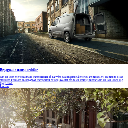
Begagnade transportbilar
Om du letar efter begagnade transportbilar så har våra auktoriserade återförsäljare modeller i en mängd olika
storlekar. Förutom en begagnad transportbil av hög kvalitet får du en smidig bilaffär som du kan känna dig
trygg med.
Läs mer