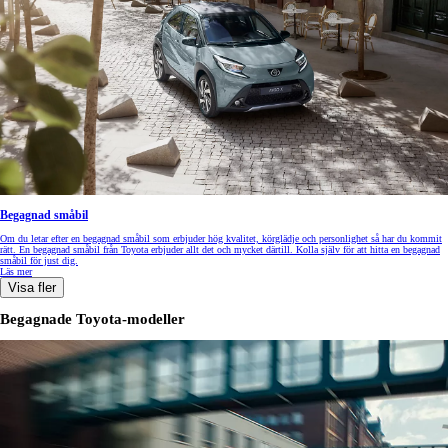
Begagnad småbil
Om du letar efter en begagnad småbil som erbjuder hög kvalitet, körglädje och personlighet så har du kommit
rätt. En begagnad småbil från Toyota erbjuder allt det och mycket därtill. Kolla själv för att hitta en begagnad
småbil för just dig.
Läs mer
Visa fler
Begagnade Toyota-modeller