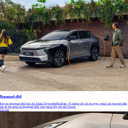
Begagnad elbil
Köp en begagnad elbil hos din lokala Toyota-återförsäljare. Vi hjälper dig till en trygg, enkel och prisvärd affär
när du har hittat en begagnad elbil som passar dig och din livsstil.
Läs mer