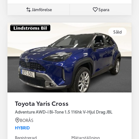
Jämförelse
Spara
Såld
Toyota Yaris Cross
Adventure AWD-i Bi-Tone 1.5 116hk V-Hjul Drag JBL
BORÅS
HYBRID
Registrerad
Mätarställning