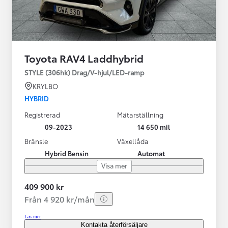
Toyota RAV4 Laddhybrid
STYLE (306hk) Drag/V-hjul/LED-ramp
KRYLBO
HYBRID
Registrerad
Mätarställning
09-2023
14 650 mil
Bränsle
Växellåda
Hybrid Bensin
Automat
Visa mer
409 900 kr
Från 4 920 kr/mån
Läs mer
Kontakta återförsäljare