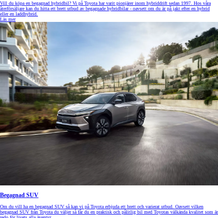
Vill du köpa en begagnad hybridbil? Vi på Toyota har varit pionjärer inom hybriddrift sedan 1997. Hos våra
återförsäljare kan du hitta ett brett utbud av begagnade hybridbilar - oavsett om du är på jakt efter en hybrid
eller en laddhybrid.
Läs mer
Begagnad SUV
Om du vill ha en begagnad SUV så kan vi på Toyota erbjuda ett brett och varierat utbud. Oavsett vilken
begagnad SUV från Toyota du väljer så får du en praktisk och pålitlig bil med Toyotas välkända kvalitet som är
redo för livets alla äventyr.