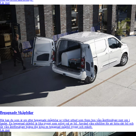
Läs mer
Begagnade Skåpbilar
Här kan du som är ute efter begagnade skåpbilar se vilket utbud som finns hos våra återförsäljare runt om i
landet. En begagnad skåpbil är lika tryggt som roligt val av bil. Använd våra sökfilter för att hitta rätt bil och
låt våra återförsäljare hjälpa dig köpa en begagnad skåpbil tryggt och enkelt.
Läs mer