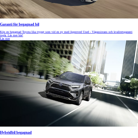
Garanti för begagnad bil
Köp en begagnad Toyota lika tryggt som vid en ny med Approved Used - Vägassistans och kvalitetsgaranti
ingår. Läs mer här!
Läs mer
Hybridbil begagnad