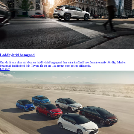
Laddhybrid begagnad
Om du är ute efter att köpa en laddhybrid begagnad, har våra återförsäljare flera alternativ för dig. Med en
begagnad laddhybrid från Toyota får du ett lika tryggt som roligt bilägande.
Läs mer