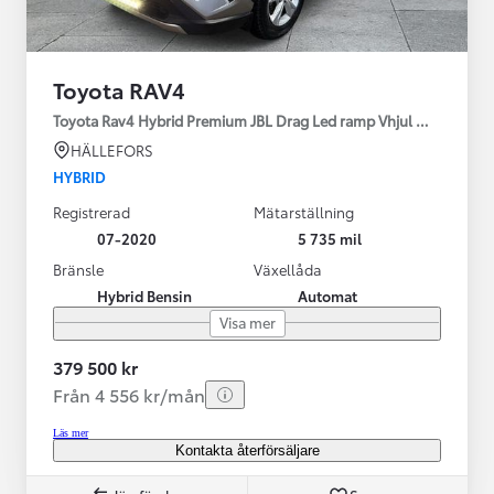
Toyota RAV4
Toyota Rav4 Hybrid Premium JBL Drag Led ramp Vhjul motorv
HÄLLEFORS
HYBRID
Registrerad
Mätarställning
07-2020
5 735 mil
Bränsle
Växellåda
Hybrid Bensin
Automat
Visa mer
379 500 kr
Från 4 556 kr/mån
Läs mer
Kontakta återförsäljare