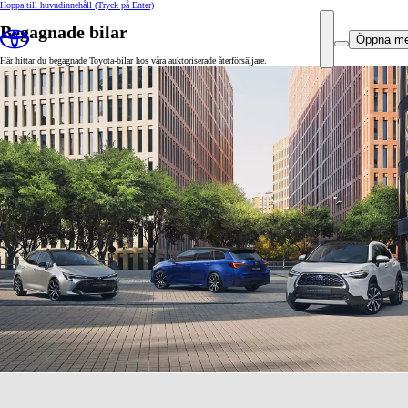
Hoppa till huvudinnehåll
(Tryck på Enter)
Begagnade bilar
Öppna m
Här hittar du begagnade Toyota-bilar hos våra auktoriserade återförsäljare.