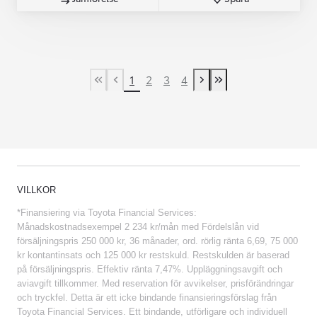
1
2
3
4
First Page
Previous page
Next page
Last Page
VILLKOR
*Finansiering via Toyota Financial Services:
Månadskostnadsexempel 2 234 kr/mån med Fördelslån vid
försäljningspris 250 000 kr, 36 månader, ord. rörlig ränta 6,69, 75 000
kr kontantinsats och 125 000 kr restskuld. Restskulden är baserad
på försäljningspris. Effektiv ränta 7,47%. Uppläggningsavgift och
aviavgift tillkommer. Med reservation för avvikelser, prisförändringar
och tryckfel. Detta är ett icke bindande finansieringsförslag från
Toyota Financial Services. Ett bindande, utförligare och individuell