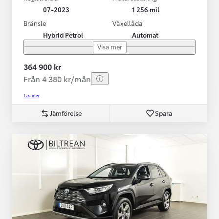
07-2023
1 256 mil
Bränsle
Växellåda
Hybrid Petrol
Automat
Visa mer
364 900 kr
Från 4 380 kr/mån
Läs mer
Jämförelse
Spara