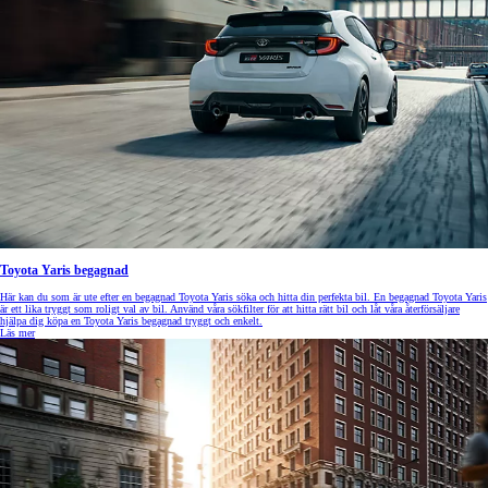
Toyota Yaris begagnad
Här kan du som är ute efter en begagnad Toyota Yaris söka och hitta din perfekta bil. En begagnad Toyota Yaris
är ett lika tryggt som roligt val av bil. Använd våra sökfilter för att hitta rätt bil och låt våra återförsäljare
hjälpa dig köpa en Toyota Yaris begagnad tryggt och enkelt.
Läs mer