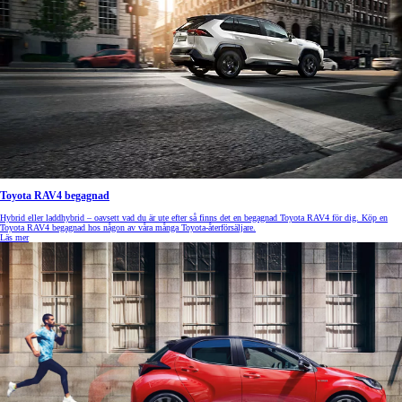
Toyota RAV4 begagnad
Hybrid eller laddhybrid – oavsett vad du är ute efter så finns det en begagnad Toyota RAV4 för dig. Köp en
Toyota RAV4 begagnad hos någon av våra många Toyota-återförsäljare.
Läs mer