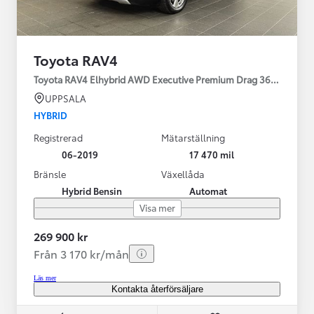
Toyota RAV4
Toyota RAV4 Elhybrid AWD Executive Premium Drag 360-kamera 
UPPSALA
HYBRID
Registrerad
Mätarställning
06-2019
17 470 mil
Bränsle
Växellåda
Hybrid Bensin
Automat
Visa mer
269 900 kr
Från 3 170 kr/mån
Läs mer
Kontakta återförsäljare