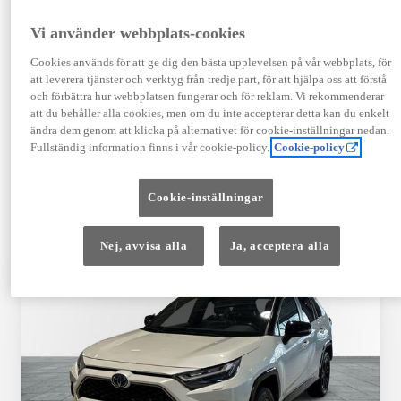
TOYOTA APPROVED
Vi använder webbplats-cookies
USED
Cookies används för att ge dig den bästa upplevelsen på vår webbplats, för
att leverera tjänster och verktyg från tredje part, för att hjälpa oss att förstå
och förbättra hur webbplatsen fungerar och för reklam. Vi rekommenderar
Garanti upp till 10 år eller 20 000 mil – i
att du behåller alla cookies, men om du inte accepterar detta kan du enkelt
kombination med Toyota Relax
ändra dem genom att klicka på alternativet för cookie-inställningar nedan.
Fullständig information finns i vår cookie-policy.
Cookie-policy
Godkända enligt en 145-punkts checklista
Cookie-inställningar
12 månaders vägassistans
Nej, avvisa alla
Ja, acceptera alla