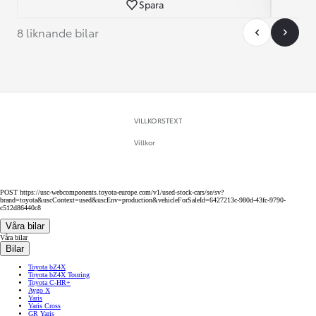
Spara
8 liknande bilar
VILLKORSTEXT
Villkor
POST https://usc-webcomponents.toyota-europe.com/v1/used-stock-cars/se/sv?
brand=toyota&uscContext=used&uscEnv=production&vehicleForSaleId=6427213c-980d-43fc-9790-
c512d86440c8
Våra bilar
Våra bilar
Bilar
Toyota bZ4X
Toyota bZ4X Touring
Toyota C-HR+
Aygo X
Yaris
Yaris Cross
GR Yaris