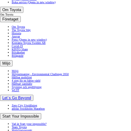
Boka service
(Opens in new window)
Om Toyota
Om Toyota
Företaget
Om Toyota
The Toyota Way
Historia
Ansvar
Press
(Opens in new window)
Kontakta Toyota Sweden AB
Covid-19
KINTO Share
Bilsäkerhet
Bilägande
Miljö
Miljö
Miljöutmaning - Environmental Challenge 2050
Hållbar mobilitet
4 steg för en bättre värld
Hållbart samhälle
Styrning och uppföljning
WLTP
Let´s Go Beyond
Zero City Utställning
adidas Stockholm Marathon
Start Your Impossible
Vad är Start your impossible?
Team Toyota
Mobilitetsprojekt