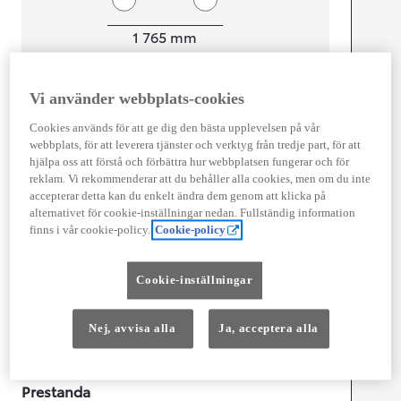
Width
1 765
mm
Vi använder webbplats-cookies
Föbrukning
Cookies används för att ge dig den bästa upplevelsen på vår
webbplats, för att leverera tjänster och verktyg från tredje part, för att
Förbrukning
4,7
l/100 km
hjälpa oss att förstå och förbättra hur webbplatsen fungerar och för
Euro Class
reklam. Vi rekommenderar att du behåller alla cookies, men om du inte
EURO 6
accepterar detta kan du enkelt ändra dem genom att klicka på
alternativet för cookie-inställningar nedan. Fullständig information
Kombinerad Co2
107
g/km
finns i vår cookie-policy.
Cookie-policy
Motor
Cookie-inställningar
Cylindrar
3
Kapacitet
1 490
cc
Nej, avvisa alla
Ja, acceptera alla
Effekt
85
kw (116 hk)
Prestanda