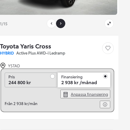
1/15
Toyota Yaris Cross
Save car
HYBRID
Active Plus AWD-i Ledramp
YSTAD
Pris
Pris
Finansiering
244 800 kr
2 938 kr /månad
Anpassa finansiering
Från 2 938 kr/mån