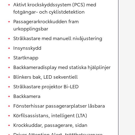
Aktivt krockskyddssystem (PCS) med
fotgängar- och cyklistdetektion
Passagerarkrockkudden fram
urkopplingsbar
Strålkastare med manuell nivåjustering
Insynsskydd
Startknapp
Backkameradisplay med statiska hjälplinjer
Blinkers bak, LED sekventiell
Strålkastare projektor Bi-LED
Backkamera
Fönsterhissar passagerarplatser låsbara
Körfilsassistans, intelligent (LTA)
Krockkuddar, passagerare, sidan
Driver Attention Alert, trötthetsvarnare