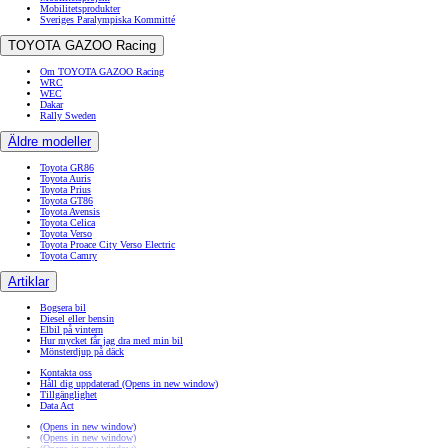
Mobilitetsprodukter
Sveriges Paralympiska Kommitté
TOYOTA GAZOO Racing
Om TOYOTA GAZOO Racing
WRC
WEC
Dakar
Rally Sweden
Äldre modeller
Toyota GR86
Toyota Auris
Toyota Prius
Toyota GT86
Toyota Avensis
Toyota Celica
Toyota Verso
Toyota Proace City Verso Electric
Toyota Camry
Artiklar
Bogsera bil
Diesel eller bensin
Elbil på vintern
Hur mycket får jag dra med min bil
Mönsterdjup på däck
Kontakta oss
Håll dig uppdaterad
(Opens in new window)
Tillgänglighet
Data Act
(Opens in new window)
(Opens in new window)