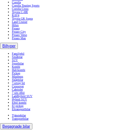
Corolla
Corolla Touring Sports
Corolla Cross
Toyota C-HR
RAV4
Toyota GR Supra
Land Cruiser
Hilux
Proace
Proace City
Proace Verso
Proace Max
Biltyper
Familjebil
Småbilar
SUV
Sportbilar
Kombi
Halvkombi
Pickup
Minibuss
Skåpbilar
7-sitsig bil
Crossover
Cabriolet
7 sits elbil
Laddhybrid SUV
Hybrid SUV
Elbil kombi
El pickup
Eltransportbilar
Tjänstebilar
Transportbilar
Begagnade bilar