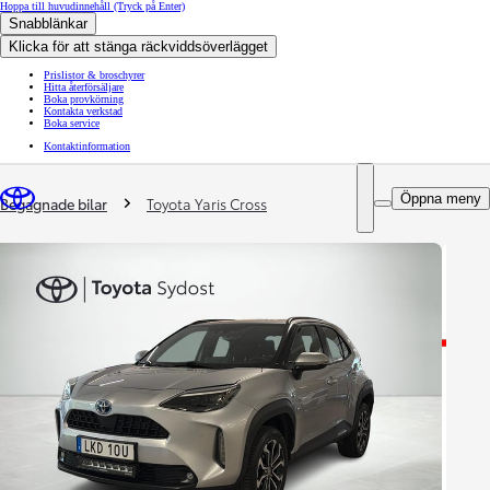
Hoppa till huvudinnehåll
(Tryck på Enter)
Snabblänkar
Klicka för att stänga räckviddsöverlägget
Prislistor & broschyrer
Hitta återförsäljare
Boka provkörning
Kontakta verkstad
Boka service
Kontaktinformation
You are here
:
Öppna meny
Begagnade bilar
Toyota Yaris Cross