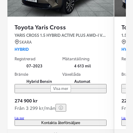
Toyota Yaris Cross
Toyo
YARIS CROSS 1.5 HYBRID ACTIVE PLUS AWD-I VINTERHJUL
1.5 Ac
SKARA
SK
HYBRID
HYBR
Registrerad
Mätarställning
Regist
07-2023
4 613 mil
Bränsle
Växellåda
Bräns
Hybrid Bensin
Automat
Visa mer
274 900 kr
229 9
Från 3 299 kr/mån
Från
Läs mer
Läs mer
Kontakta återförsäljare