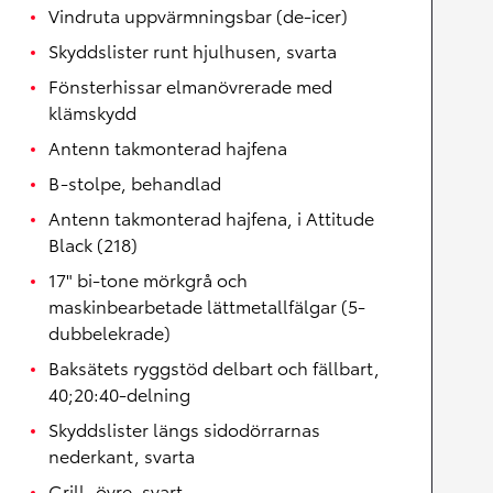
Vindruta uppvärmningsbar (de-icer)
Skyddslister runt hjulhusen, svarta
Fönsterhissar elmanövrerade med
klämskydd
Antenn takmonterad hajfena
B-stolpe, behandlad
Antenn takmonterad hajfena, i Attitude
Black (218)
17" bi-tone mörkgrå och
maskinbearbetade lättmetallfälgar (5-
dubbelekrade)
Baksätets ryggstöd delbart och fällbart,
40;20:40-delning
Skyddslister längs sidodörrarnas
nederkant, svarta
Grill, övre, svart