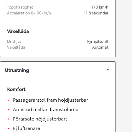
Topphastighet
170
km/h
Acceleration 0-100km/h
11,8
sekunder
Växellåda
Drivhjul
Fyrhjulsdrift
Växellåda
Automat
Utrustning
Komfort
Passagerarstol fram höjdjusterbar
Armstöd mellan framstolarna
Förarsäte höjdjusterbart
Ej luftrenare