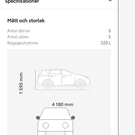
Specifikationer
Mått och storlek
Antal dörrar
5
Antal säten
5
Bagageutrymme
320
L
mm
1 595
Height
Length
4 180
mm