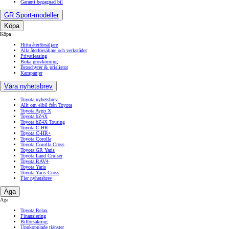
Garanti begagnad bil
GR Sport-modeller
Köpa
Köpa
Hitta återförsäljare
Alla återförsäljare och verkstäder
Privatleasing
Boka provkörning
Broschyrer & prislistor
Kampanjer
Våra nyhetsbrev
Toyota nyhetsbrev
Allt om elbil från Toyota
Toyota Aygo X
Toyota bZ4X
Toyota bZ4X Touring
Toyota C-HR
Toyota C-HR+
Toyota Corolla
Toyota Corolla Cross
Toyota GR Yaris
Toyota Land Cruiser
Toyota RAV4
Toyota Yaris
Toyota Yaris Cross
Fler nyhetsbrev
Äga
Äga
Toyota Relax
Finansiering
Bilförsäkring
Uppkopplade tjänster