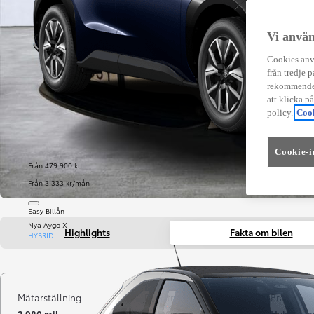
Vi använ
Cookies anvä
från tredje p
rekommender
att klicka p
policy.
Cook
Cookie-i
Från 479 900 kr
Från 3 333 kr/mån
Easy Billån
Nya Aygo X
Highlights
Fakta om bilen
HYBRID
Mätarställning
Registrerad
Bränsle