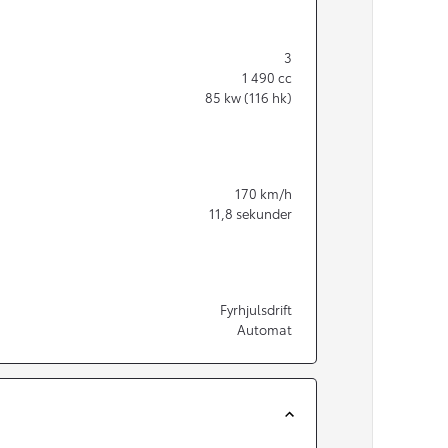
3
1 490
cc
85
kw (116 hk)
170
km/h
11,8
sekunder
Fyrhjulsdrift
Automat
Från 350 900 kr
Från 3 450 kr/mån
Easy Billån