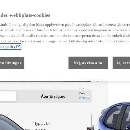
Instruktionsfilmer
Toyota C-HR Instruktionsfilmer
Yaris Instruktionsfilmer
der webbplats-cookies
Yaris Cross Instruktionsfilmer
Digital Smart Nyckel Instruktionsfi
nds för att ge dig den bästa upplevelsen på vår webbplats, för att leverera tjänster
art, för att hjälpa oss att förstå och förbättra hur webbplatsen fungerar och för reklam
ar att du behåller alla cookies, men om du inte accepterar detta kan du enkelt än
å alternativet för cookie-inställningar nedan. Fullständig information finns i vår coo
ie-policy
nställningar
Nej, avvisa alla
Ja, acc
Från 569 900 kr
Från 3 958 kr/mån
Yaris
Återförsäljare
HYBRID
Typ av bil