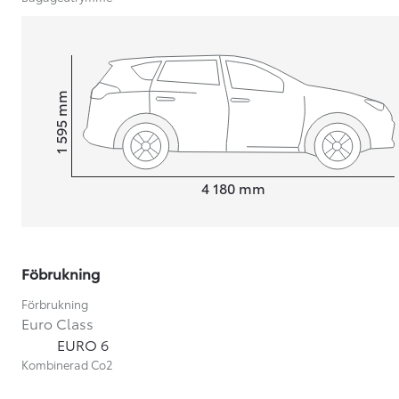
mm
1 595
Height
Length
4 180
mm
Föbrukning
Förbrukning
Euro Class
Från 599 900 kr
EURO 6
Nya Corolla Cross
Kombinerad Co2
HYBRID