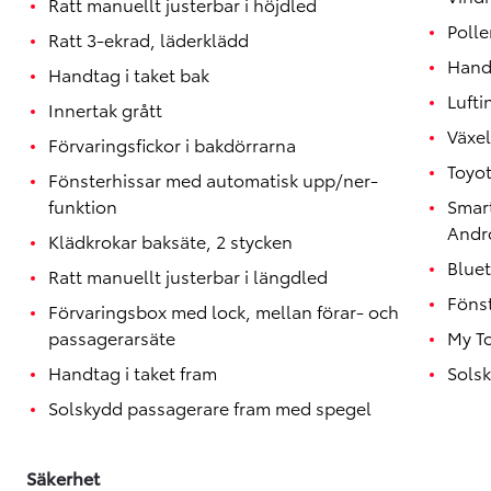
Ratt manuellt justerbar i höjdled
Polle
Ratt 3-ekrad, läderklädd
Hand
Handtag i taket bak
Lufti
Innertak grått
Växel
Förvaringsfickor i bakdörrarna
Toyo
Fönsterhissar med automatisk upp/ner-
funktion
Smar
Andr
Klädkrokar baksäte, 2 stycken
Blue
Ratt manuellt justerbar i längdled
Föns
Förvaringsbox med lock, mellan förar- och
passagerarsäte
My T
Handtag i taket fram
Solsk
Solskydd passagerare fram med spegel
Säkerhet