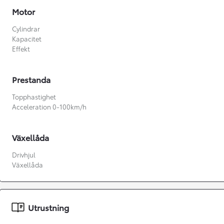
Motor
Cylindrar
Kapacitet
Effekt
Prestanda
Topphastighet
Acceleration 0-100km/h
Växellåda
Drivhjul
Växellåda
Från 360 900 kr
Från 3 548 kr/mån
Utrustning
Easy Billån