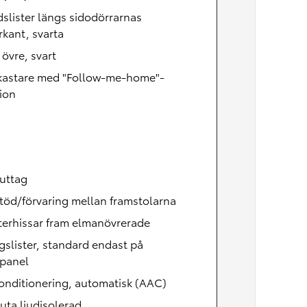
slister längs sidodörrarnas
kant, svarta
, övre, svart
lkastare med "Follow-me-home"-
ion
uttag
töd/förvaring mellan framstolarna
terhissar fram elmanövrerade
gslister, standard endast på
rpanel
onditionering, automatisk (AAC)
uta ljudisolerad