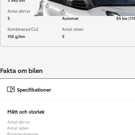
3 980 mil
06-2023
Hybrid Be
Antal dörrar
Växellåda
Effekt
5
Automat
85 kw (11
Kombinerad Co2
Antal säten
106 g/km
5
Fakta om bilen
Från 238 900 kr
Specifikationer
Från 2 349 kr/mån
Easy Billån
Mått och storlek
GR Yaris
BENSIN
Antal dörrar
Antal säten
Bagageutrymme