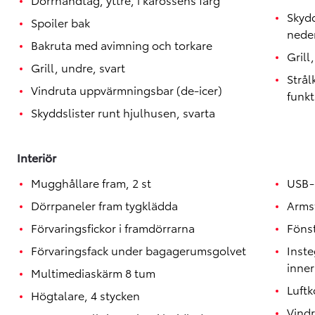
Skydd
Spoiler bak
neder
Bakruta med avimning och torkare
Grill
Grill, undre, svart
Strå
Vindruta uppvärmningsbar (de-icer)
funkt
Skyddslister runt hjulhusen, svarta
Interiör
Mugghållare fram, 2 st
USB-
Dörrpaneler fram tygklädda
Arms
Förvaringsfickor i framdörrarna
Föns
Förvaringsfack under bagagerumsgolvet
Inste
inne
Multimediaskärm 8 tum
Luftk
Högtalare, 4 stycken
Vindr