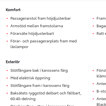
Toyota GR Supra
BENSIN
Komfort
Passagerarstol fram höjdjusterbar
Fram
Armstöd mellan framstolarna
Baga
Förarsäte höjdjusterbart
Ratt
Förar- och passagerarplats fram med
läslampor
Exteriör
Stötfångare bak i karossens färg
Föns
kläm
Med elektrisk öppning
Ante
Stötfångare fram i karossens färg
B-st
Baksätets ryggstöd delbart och fällbart,
60:40-delning
Anten
Black
Dörrhandtag, yttre, i karossens färg