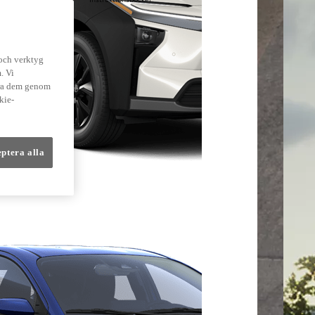
lmer
 och verktyg
. Vi
dra dem genom
kie-
eptera alla