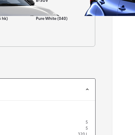
nsin
B-SUV
Färg
6 hk)
Pure White (040)
Från 257 900 kr
Från 2 535 kr/mån
Easy Billån
Corolla
HYBRID
5
5
320
L