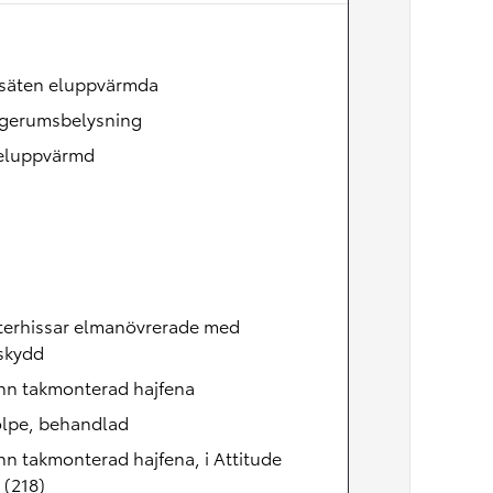
Nya GR GT
The soul lives on
säten eluppvärmda
gerumsbelysning
 eluppvärmd
terhissar elmanövrerade med
skydd
nn takmonterad hajfena
olpe, behandlad
n takmonterad hajfena, i Attitude
 (218)