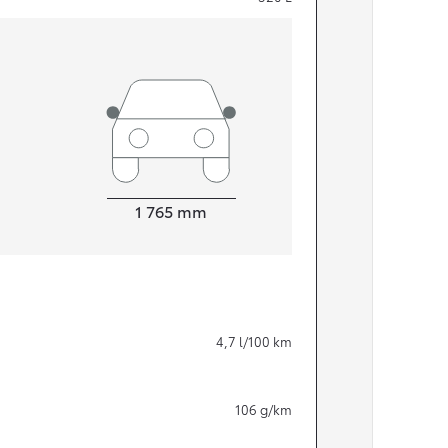
Width
1 765
mm
Från 324 900 kr
4,7
l/100 km
Från 3 194 kr/mån
Toyota C-HR
106
g/km
HYBRID & LADDHYBRID