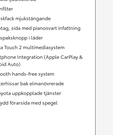
nfilter
skfack mjukstängande
ntag, sida med pianosvart infattning
spaksknopp i läder
ta Touch 2 multimediasystem
tphone Integration (Apple CarPlay &
oid Auto)
tooth hands-free system
terhissar bak elmanövrerade
oyota uppkopplade tjänster
ydd förarsida med spegel