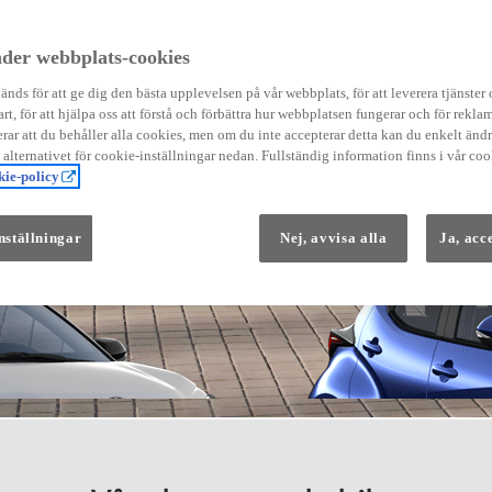
der webbplats-cookies
nds för att ge dig den bästa upplevelsen på vår webbplats, för att leverera tjänster
art, för att hjälpa oss att förstå och förbättra hur webbplatsen fungerar och för reklam
Från 569 900 kr
ar att du behåller alla cookies, men om du inte accepterar detta kan du enkelt än
Från 3 958 kr/mån
å alternativet för cookie-inställningar nedan. Fullständig information finns i vår coo
ie-policy
Yaris
HYBRID
nställningar
Nej, avvisa alla
Ja, acc