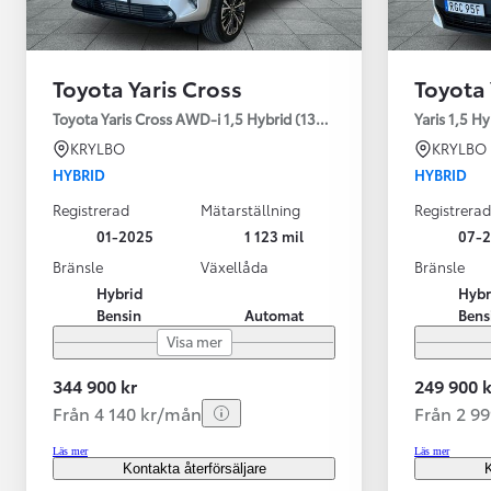
Toyota Yaris Cross
Toyota 
Toyota Yaris Cross AWD-i 1,5 Hybrid (130HK) Style V-hjul
Yaris 1,5 H
KRYLBO
KRYLBO
HYBRID
HYBRID
Registrerad
Mätarställning
Registrerad
01-2025
1 123 mil
07-
Bränsle
Växellåda
Bränsle
Hybrid
Hybr
Bensin
Automat
Bens
Visa mer
344 900 kr
249 900 k
Från 4 140 kr/mån
Från 2 9
Läs mer
Läs mer
Kontakta återförsäljare
K