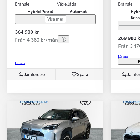
Bränsle
Växellåda
Bränsle
Hybrid Petrol
Automat
Hybr
Bens
Visa mer
364 900 kr
269 900 k
Från 4 380 kr/mån
Från 3 1
Läs mer
K
Läs mer
Jämförelse
Spara
Jämför