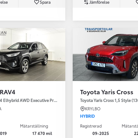
else
Spara
Jämförelse
Från 350 900 kr
Från 3 450 kr/mån
 RAV4
Toyota Yaris Cross
Easy Billån
Nya GR GT
4 Elhybrid AWD Executive Premium Drag 360-kamera JBL
Toyota Yaris Cross 1,5 Style (1
The soul lives on
A
KRYLBO
HYBRID
Mätarställning
Registrerad
Mätarstä
019
17 470 mil
09-2025
2