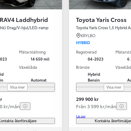
 RAV4 Laddhybrid
Toyota Yaris Cross
SBIL!
hk) Drag/V-hjul/LED-ramp
Toyota Yaris Cross 1,5 Hybrid 
KRYLBO
HYBRID
Mätarställning
Registrerad
Mätarstä
Från 324 900 kr
2023
14 650 mil
04-2023
6 
Från 3 194 kr/mån
Växellåda
Bränsle
Växellå
id
Hybrid
Toyota C-HR
in
Automat
Bensin
A
HYBRID & LADDHYBRID
Visa mer
Visa mer
r
299 900 kr
20 kr/mån
Från 3 599 kr/mån
Läs mer
ontakta återförsäljare
Kontakta återförsälja