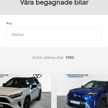
Våra begagnade bilar
Pris
Mellan
Från 257 900 kr
Från 2 535 kr/mån
Easy Billån
Corolla
Antal sökresultat
1593
HYBRID