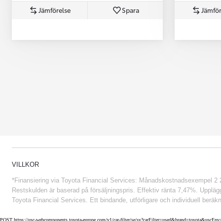
Jämförelse
Spara
Jämför
Från 852 900 kr
VILLKOR
*Finansiering via Toyota Financial Services: Månadskostnadsexempel 2 234
Restskulden är baserad på försäljningspris. Effektiv ränta 7,47%. Uppläggn
Toyota Financial Services. Ett bindande, utförligare och individuell beräkn
POST https://usc-webcomponents.toyota-europe.com/v1/car-filter/se/sv?carFilter=used&brand=toyota&uscE