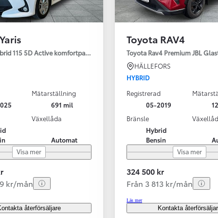
Yaris
Toyota RAV4
ybrid 115 5D Active komfortpaket
Toyota Rav4 Premium JBL Glas
HÄLLEFORS
HYBRID
Mätarställning
Registrerad
Mätarstä
2025
691 mil
05-2019
12
Växellåda
Bränsle
Växellå
id
Hybrid
in
Automat
Bensin
A
Visa mer
Visa mer
r
324 500 kr
99 kr/mån
Från 3 813 kr/mån
Läs mer
ontakta återförsäljare
Kontakta återförsälja