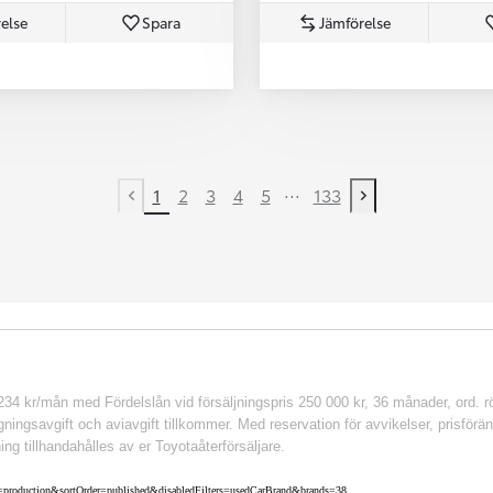
else
Spara
Jämförelse
...
1
2
3
4
5
133
Previous page
Next page
 kr/mån med Fördelslån vid försäljningspris 250 000 kr, 36 månader, ord. rör
ingsavgift och aviavgift tillkommer. Med reservation för avvikelser, prisföränd
ing tillhandahålles av er Toyotaåterförsäljare.
nv=production&sortOrder=published&disabledFilters=usedCarBrand&brands=38