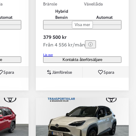
da
Bränsle
Växellåda
Hybrid
utomat
Bensin
Automat
Visa mer
379 500 kr
Från 4 556 kr/mån
Läs mer
re
Kontakta återförsäljare
Spara
Jämförelse
Spara