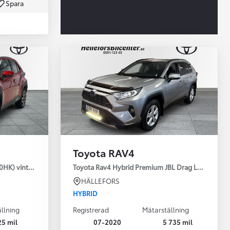
Spara
Toyota Professio
När varje jobb r
Toyota RAV4
30HK) vinterhjul
Toyota Rav4 Hybrid Premium JBL Drag Led ramp V
HÄLLEFORS
HYBRID
llning
Registrerad
Mätarställning
25 mil
07-2020
5 735 mil