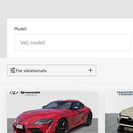
Modell
Välj modell
Från 238 900 kr
Från 2 349 kr/mån
Easy Billån
GR Yaris
Fler sökalternativ
BENSIN