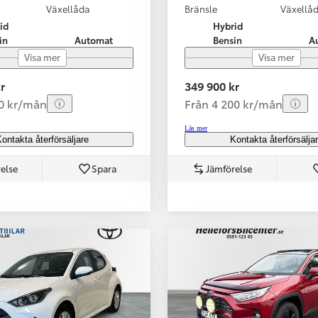
Växellåda
Bränsle
Växellå
id
Hybrid
in
Automat
Bensin
A
Visa mer
Visa mer
r
349 900 kr
70 kr/mån
Från 4 200 kr/mån
Läs mer
ontakta återförsäljare
Kontakta återförsälja
else
Spara
Jämförelse