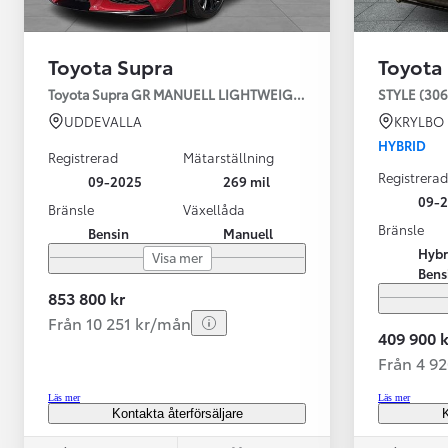
Toyota Supra
Toyota
Toyota Supra GR MANUELL LIGHTWEIGHT EVO / OMG LEV! MOM
STYLE (306
UDDEVALLA
KRYLBO
HYBRID
Registrerad
Mätarställning
Registrerad
09-2025
269 mil
09-
Bränsle
Växellåda
Bränsle
Bensin
Manuell
Från 599 900 kr
Hybr
Visa mer
Nya Corolla Cross
Bens
HYBRID
853 800 kr
Från 10 251 kr/mån
409 900 k
Från 4 9
Läs mer
Läs mer
Kontakta återförsäljare
K