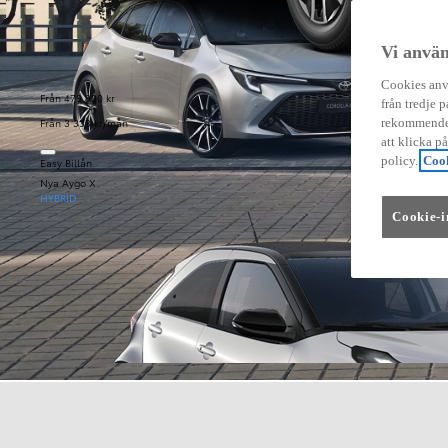
Vi använ
Cookies anvä
Från 479 900 kr
från tredje p
Från 3 333 kr/mån
rekommender
att klicka p
policy.
Cook
Easy Billån
Nya Aygo X
HYBRID
Cookie-i