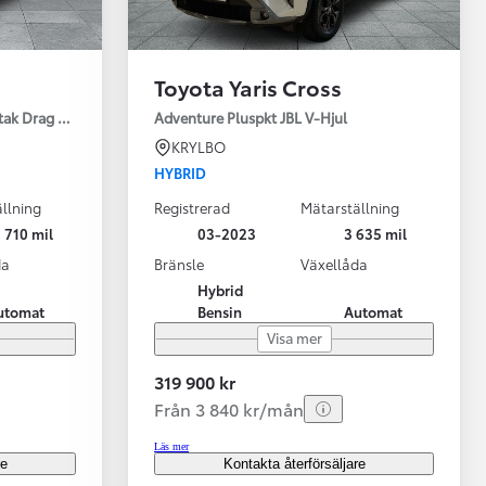
Toyota Yaris Cross
tak Drag Motorv Vhjul
Adventure Pluspkt JBL V-Hjul
KRYLBO
HYBRID
llning
Registrerad
Mätarställning
 710 mil
03-2023
3 635 mil
da
Bränsle
Växellåda
Hybrid
utomat
Bensin
Automat
Visa mer
319 900 kr
Från 3 840 kr/mån
Läs mer
re
Kontakta återförsäljare