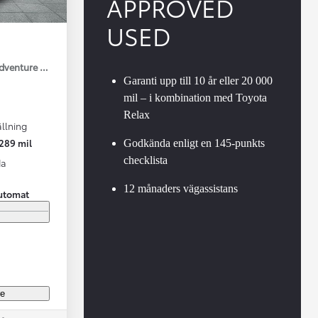
APPROVED
USED
Adventure Drag V-Hjul
Garanti upp till 10 år eller 20 000
mil – i kombination med Toyota
Relax
llning
Vi har Sveriges mest nöjda biläg
Nya elbil
289 mil
Godkända enligt en 145-punkts
Läs mer
Elbilar f
checklista
da
12 månaders vägassistans
utomat
re