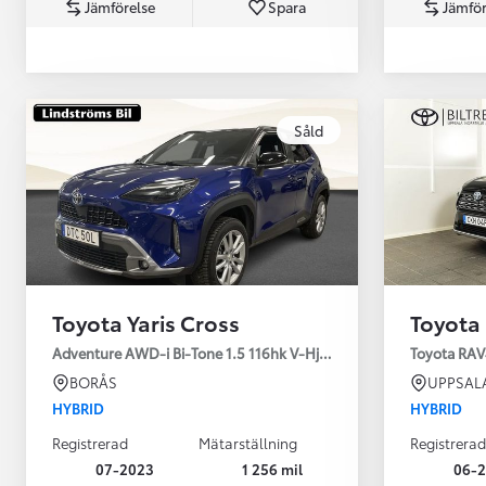
Jämförelse
Spara
Jämför
Såld
Från 360 900 kr
Från 3 548 kr/mån
Toyota Yaris Cross
Toyota
Easy Billån
Toyota GR Supra
Adventure AWD-i Bi-Tone 1.5 116hk V-Hjul Drag JBL
Toyota RAV
BENSIN
BORÅS
UPPSAL
HYBRID
HYBRID
Registrerad
Mätarställning
Registrerad
07-2023
1 256 mil
06-2