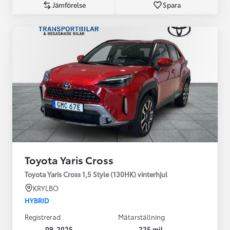
Jämförelse
Spara
Toyota Yaris Cross
Toyota Yaris Cross 1,5 Style (130HK) vinterhjul
KRYLBO
HYBRID
Registrerad
Mätarställning
09-2025
225 mil