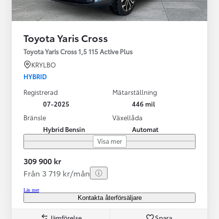
Toyota Yaris Cross
Toyota Yaris Cross 1,5 115 Active Plus
KRYLBO
HYBRID
Registrerad
Mätarställning
07-2025
446 mil
Bränsle
Växellåda
Hybrid Bensin
Automat
Visa mer
309 900 kr
Från 3 719 kr/mån
Läs mer
Kontakta återförsäljare
Jämförelse
Spara