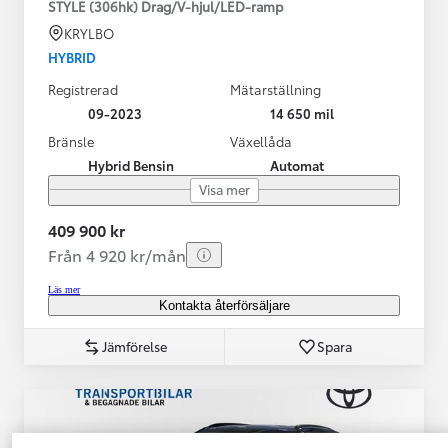
STYLE (306hk) Drag/V-hjul/LED-ramp
KRYLBO
HYBRID
Registrerad
Mätarställning
09-2023
14 650 mil
Bränsle
Växellåda
Hybrid Bensin
Automat
Visa mer
409 900 kr
Från 4 920 kr/mån
Läs mer
Kontakta återförsäljare
Jämförelse
Spara