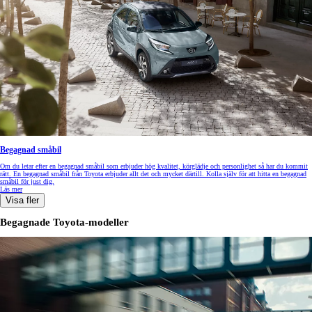
Begagnad småbil
Om du letar efter en begagnad småbil som erbjuder hög kvalitet, körglädje och personlighet så har du kommit
rätt. En begagnad småbil från Toyota erbjuder allt det och mycket därtill. Kolla själv för att hitta en begagnad
småbil för just dig.
Läs mer
Visa fler
Begagnade Toyota-modeller