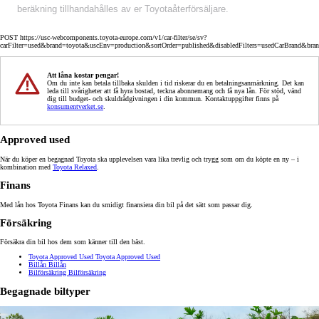
beräkning tillhandahålles av er Toyotaåterförsäljare.
POST https://usc-webcomponents.toyota-europe.com/v1/car-filter/se/sv?
carFilter=used&brand=toyota&uscEnv=production&sortOrder=published&disabledFilters=usedCarBrand&bra
Att låna kostar pengar!
Om du inte kan betala tillbaka skulden i tid riskerar du en betalningsanmärkning. Det kan
leda till svårigheter att få hyra bostad, teckna abonnemang och få nya lån. För stöd, vänd
dig till budget- och skuldrådgivningen i din kommun. Kontaktuppgifter finns på
konsumentverket.se
.
Approved used
När du köper en begagnad Toyota ska upplevelsen vara lika trevlig och trygg som om du köpte en ny – i
kombination med
Toyota Relaxed
.
Finans
Med lån hos Toyota Finans kan du smidigt finansiera din bil på det sätt som passar dig.
Försäkring
Försäkra din bil hos dem som känner till den bäst.
Toyota Approved Used
Toyota Approved Used
Billån
Billån
Bilförsäkring
Bilförsäkring
Begagnade biltyper