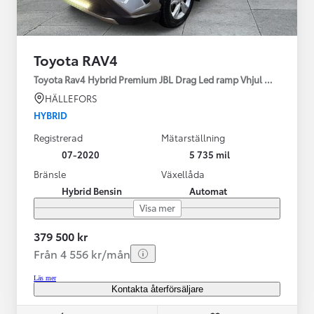
Toyota RAV4
Toyota Rav4 Hybrid Premium JBL Drag Led ramp Vhjul motorv
HÄLLEFORS
HYBRID
Registrerad
Mätarställning
07-2020
5 735 mil
Bränsle
Växellåda
Hybrid Bensin
Automat
Visa mer
379 500 kr
Från 4 556 kr/mån
Läs mer
Kontakta återförsäljare