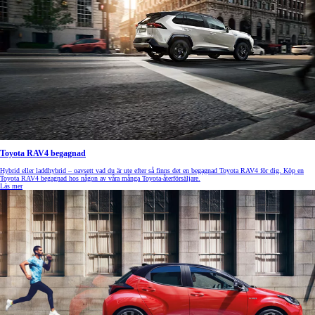
Toyota RAV4 begagnad
Hybrid eller laddhybrid – oavsett vad du är ute efter så finns det en begagnad Toyota RAV4 för dig. Köp en
Toyota RAV4 begagnad hos någon av våra många Toyota-återförsäljare.
Läs mer