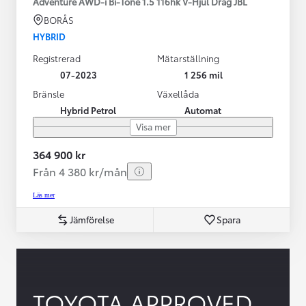
Adventure AWD-i Bi-Tone 1.5 116hk V-Hjul Drag JBL
BORÅS
HYBRID
Registrerad
Mätarställning
07-2023
1 256 mil
Bränsle
Växellåda
Hybrid Petrol
Automat
Visa mer
364 900 kr
Från 4 380 kr/mån
Läs mer
Jämförelse
Spara
TOYOTA APPROVED