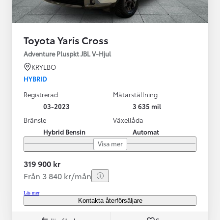
Toyota Yaris Cross
Adventure Pluspkt JBL V-Hjul
KRYLBO
HYBRID
Registrerad
Mätarställning
03-2023
3 635 mil
Bränsle
Växellåda
Hybrid Bensin
Automat
Visa mer
319 900 kr
Från 3 840 kr/mån
Läs mer
Kontakta återförsäljare