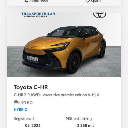
Jämförelse
Spara
Toyota C-HR
C-HR 2.0 AWD-i executive premier edition V-Hjul
KRYLBO
HYBRID
Registrerad
Mätarställning
05-2024
2 368 mil