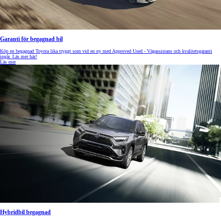
Garanti för begagnad bil
Köp en begagnad Toyota lika tryggt som vid en ny med Approved Used - Vägassistans och kvalitetsgaranti
ingår. Läs mer här!
Läs mer
Hybridbil begagnad