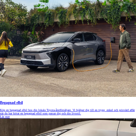
Begagnad elbil
Köp en begagnad elbil hos din lokala Toyota-återförsäljare. Vi hjälper dig till en trygg, enkel och prisvärd affär
när du har hittat en begagnad elbil som passar dig och din livsstil.
Läs mer