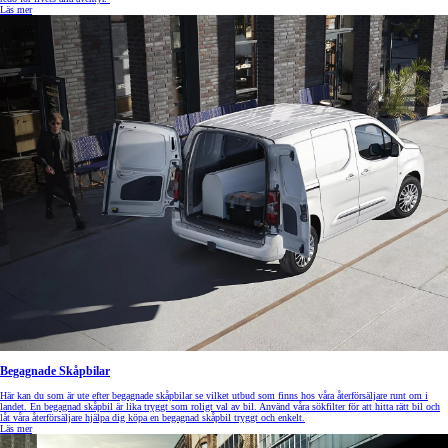
Läs mer
Begagnade Skåpbilar
Här kan du som är ute efter begagnade skåpbilar se vilket utbud som finns hos våra återförsäljare runt om i
landet. En begagnad skåpbil är lika tryggt som roligt val av bil. Använd våra sökfilter för att hitta rätt bil och
låt våra återförsäljare hjälpa dig köpa en begagnad skåpbil tryggt och enkelt.
Läs mer