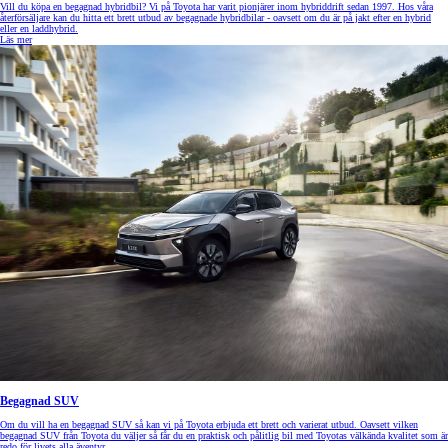
Vill du köpa en begagnad hybridbil? Vi på Toyota har varit pionjärer inom hybriddrift sedan 1997. Hos våra
återförsäljare kan du hitta ett brett utbud av begagnade hybridbilar - oavsett om du är på jakt efter en hybrid
eller en laddhybrid.
Läs mer
Begagnad SUV
Om du vill ha en begagnad SUV så kan vi på Toyota erbjuda ett brett och varierat utbud. Oavsett vilken
begagnad SUV från Toyota du väljer så får du en praktisk och pålitlig bil med Toyotas välkända kvalitet som är
redo för livets alla äventyr.