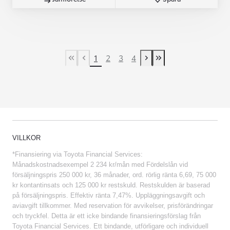
1
2
3
4
First Page
Previous page
Next page
Last Page
VILLKOR
*Finansiering via Toyota Financial Services:
Månadskostnadsexempel 2 234 kr/mån med Fördelslån vid
försäljningspris 250 000 kr, 36 månader, ord. rörlig ränta 6,69, 75 000
kr kontantinsats och 125 000 kr restskuld. Restskulden är baserad
på försäljningspris. Effektiv ränta 7,47%. Uppläggningsavgift och
aviavgift tillkommer. Med reservation för avvikelser, prisförändringar
och tryckfel. Detta är ett icke bindande finansieringsförslag från
Toyota Financial Services. Ett bindande, utförligare och individuell