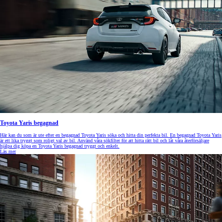
Toyota Yaris begagnad
Här kan du som är ute efter en begagnad Toyota Yaris söka och hitta din perfekta bil. En begagnad Toyota Yaris
är ett lika tryggt som roligt val av bil. Använd våra sökfilter för att hitta rätt bil och låt våra återförsäljare
hjälpa dig köpa en Toyota Yaris begagnad tryggt och enkelt.
Läs mer