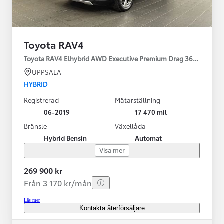
Toyota RAV4
Toyota RAV4 Elhybrid AWD Executive Premium Drag 360-kamera 
UPPSALA
HYBRID
Registrerad
Mätarställning
06-2019
17 470 mil
Bränsle
Växellåda
Hybrid Bensin
Automat
Visa mer
269 900 kr
Från 3 170 kr/mån
Läs mer
Kontakta återförsäljare