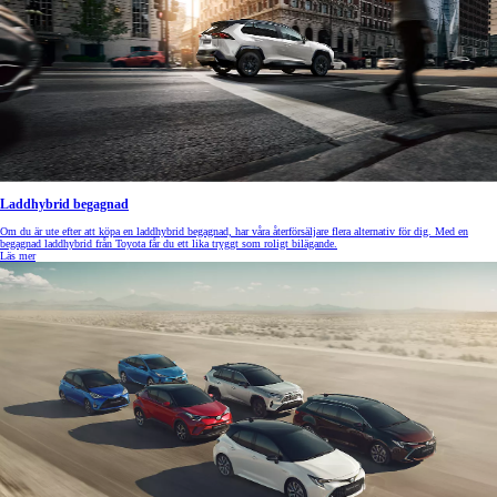
Laddhybrid begagnad
Om du är ute efter att köpa en laddhybrid begagnad, har våra återförsäljare flera alternativ för dig. Med en
begagnad laddhybrid från Toyota får du ett lika tryggt som roligt bilägande.
Läs mer