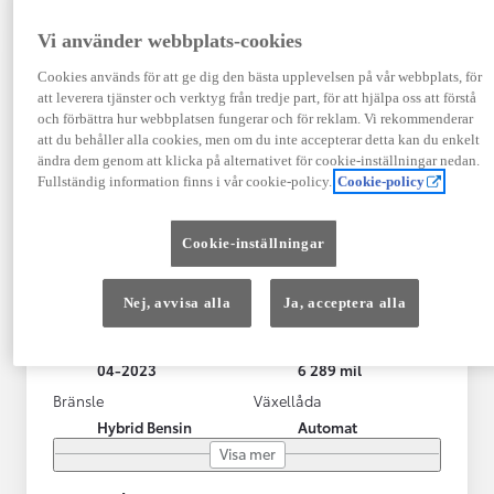
Vi använder webbplats-cookies
Cookies används för att ge dig den bästa upplevelsen på vår webbplats, för
att leverera tjänster och verktyg från tredje part, för att hjälpa oss att förstå
och förbättra hur webbplatsen fungerar och för reklam. Vi rekommenderar
att du behåller alla cookies, men om du inte accepterar detta kan du enkelt
ändra dem genom att klicka på alternativet för cookie-inställningar nedan.
Fullständig information finns i vår cookie-policy.
Cookie-policy
Toyota Yaris Cross
Cookie-inställningar
Toyota Yaris Cross 1,5 Hybrid Adventure Drag V-Hjul
KRYLBO
Nej, avvisa alla
Ja, acceptera alla
HYBRID
Registrerad
Mätarställning
04-2023
6 289 mil
Bränsle
Växellåda
Hybrid Bensin
Automat
Visa mer