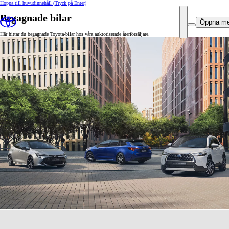
Hoppa till huvudinnehåll
(Tryck på Enter)
Begagnade bilar
Öppna m
Här hittar du begagnade Toyota-bilar hos våra auktoriserade återförsäljare.