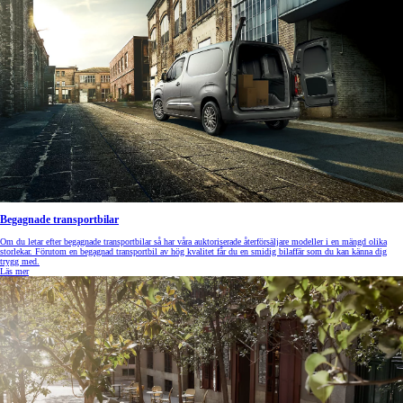
Begagnade transportbilar
Om du letar efter begagnade transportbilar så har våra auktoriserade återförsäljare modeller i en mängd olika
storlekar. Förutom en begagnad transportbil av hög kvalitet får du en smidig bilaffär som du kan känna dig
trygg med.
Läs mer