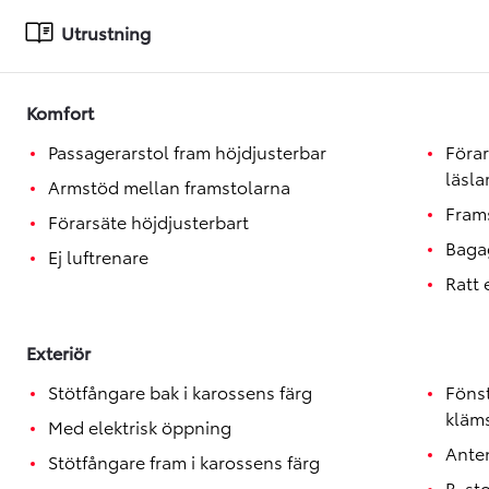
Toyota GR Supra
BENSIN
Utrustning
Komfort
Passagerarstol fram höjdjusterbar
Förar
läsl
Armstöd mellan framstolarna
Fram
Förarsäte höjdjusterbart
Baga
Ej luftrenare
Ratt
Exteriör
Stötfångare bak i karossens färg
Föns
kläm
Med elektrisk öppning
Ante
Stötfångare fram i karossens färg
B-st