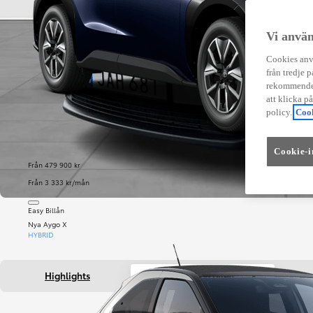
Vi använ
Cookies anvä
från tredje p
rekommender
att klicka p
policy.
Cook
Cookie-i
Från 479 900 kr
Från 3 333 kr/mån
Easy Billån
Nya Aygo X
HYBRID
Highlights
Fakta om bilen