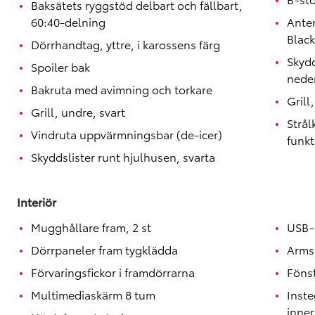
Baksätets ryggstöd delbart och fällbart,
60:40-delning
Anten
Black
Dörrhandtag, yttre, i karossens färg
Skydd
Spoiler bak
neder
Bakruta med avimning och torkare
Grill
Grill, undre, svart
Strå
Vindruta uppvärmningsbar (de-icer)
funkt
Skyddslister runt hjulhusen, svarta
Interiör
Mugghållare fram, 2 st
USB-
Dörrpaneler fram tygklädda
Arms
Förvaringsfickor i framdörrarna
Föns
Multimediaskärm 8 tum
Inste
inne