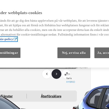
Instruktionsfilmer
Toyota C-HR Instruktionsfilmer
Yaris Instruktionsfilmer
der webbplats-cookies
Yaris Cross Instruktionsfilmer
Digital Smart Nyckel Instruktionsfi
nds för att ge dig den bästa upplevelsen på vår webbplats, för att leverera tjänster
art, för att hjälpa oss att förstå och förbättra hur webbplatsen fungerar och för reklam
ar att du behåller alla cookies, men om du inte accepterar detta kan du enkelt än
å alternativet för cookie-inställningar nedan. Fullständig information finns i vår coo
ie-policy
nställningar
Nej, avvisa alla
Ja, acc
Från 569 900 kr
Från 3 958 kr/mån
Yaris
HYBRID
Tjänster
Återförsäljare