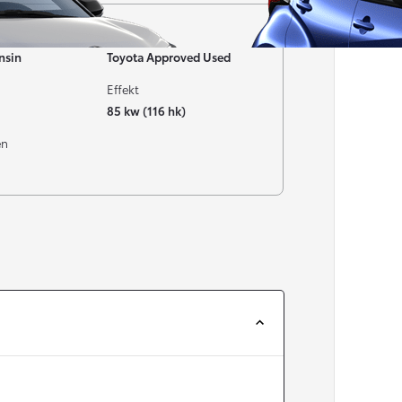
Garanti
nsin
Toyota Approved Used
Effekt
85 kw (116 hk)
en
Från 257 900 kr
Från 2 535 kr/mån
Easy Billån
Corolla
HYBRID