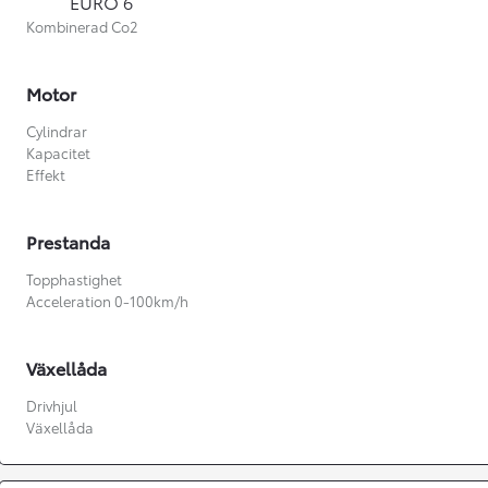
EURO 6
Kombinerad Co2
Motor
Cylindrar
Kapacitet
Effekt
Prestanda
Topphastighet
Acceleration 0-100km/h
Växellåda
Från 360 900 kr
Drivhjul
Växellåda
Från 3 548 kr/mån
Easy Billån