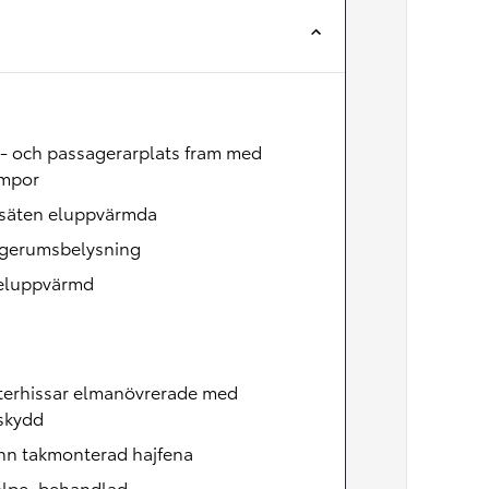
Nya GR GT
The soul lives on
- och passagerarplats fram med
ampor
säten eluppvärmda
gerumsbelysning
 eluppvärmd
terhissar elmanövrerade med
skydd
nn takmonterad hajfena
olpe, behandlad