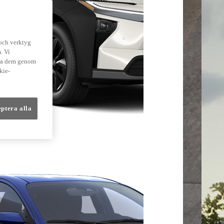
lmer
 och verktyg
. Vi
dra dem genom
kie-
eptera alla