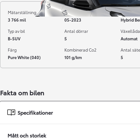
Mätarställning
Registrerad
Bränsle
3 766 mil
05-2023
Hybrid Be
Typ av bil
Antal dörrar
Växellåda
B-SUV
5
Automat
Färg
Kombinerad Co2
Antal sät
Pure White (040)
101 g/km
5
Från 238 900 kr
Fakta om bilen
Från 2 349 kr/mån
Easy Billån
Specifikationer
GR Yaris
BENSIN
Mått och storlek