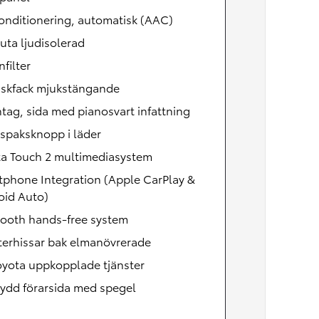
onditionering, automatisk (AAC)
uta ljudisolerad
nfilter
skfack mjukstängande
ntag, sida med pianosvart infattning
spaksknopp i läder
ta Touch 2 multimediasystem
tphone Integration (Apple CarPlay &
oid Auto)
tooth hands-free system
terhissar bak elmanövrerade
oyota uppkopplade tjänster
ydd förarsida med spegel