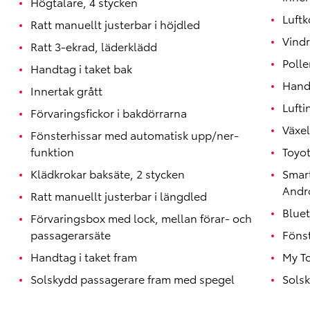
Högtalare, 4 stycken
Luftk
Ratt manuellt justerbar i höjdled
Vindr
Ratt 3-ekrad, läderklädd
Polle
Handtag i taket bak
Hand
Innertak grått
Lufti
Förvaringsfickor i bakdörrarna
Växel
Fönsterhissar med automatisk upp/ner-
funktion
Toyo
Klädkrokar baksäte, 2 stycken
Smar
Andr
Ratt manuellt justerbar i längdled
Blue
Förvaringsbox med lock, mellan förar- och
passagerarsäte
Föns
Handtag i taket fram
My T
Solskydd passagerare fram med spegel
Solsk