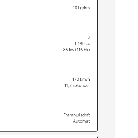
101
g/km
3
1 490
cc
85
kw (116 hk)
170
km/h
11,2
sekunder
Från 350 900 kr
Framhjulsdrift
Automat
Från 3 450 kr/mån
Easy Billån