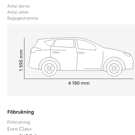
Antal dörrar
Antal säten
Bagageutrymme
mm
1 595
Height
Length
4 180
mm
Föbrukning
Från 599 900 kr
Nya Corolla Cross
Förbrukning
HYBRID
Euro Class