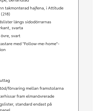
n takmonterad hajfena, i Attitude
 (218)
slister längs sidodörrarnas
kant, svarta
, övre, svart
lkastare med "Follow-me-home"-
ion
uttag
töd/förvaring mellan framstolarna
terhissar fram elmanövrerade
gslister, standard endast på
rpanel