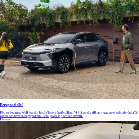
Begagnad elbil
Köp en begagnad elbil hos din lokala Toyota-återförsäljare. Vi hjälper dig till en trygg, enkel och prisvärd affär
när du har hittat en begagnad elbil som passar dig och din livsstil.
Läs mer