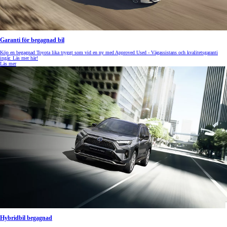
Garanti för begagnad bil
Köp en begagnad Toyota lika tryggt som vid en ny med Approved Used - Vägassistans och kvalitetsgaranti
ingår. Läs mer här!
Läs mer
Hybridbil begagnad