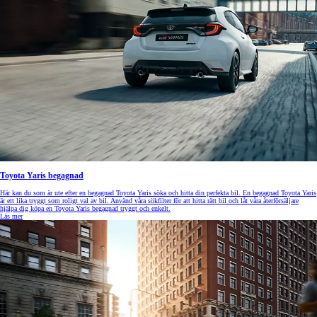
Toyota Yaris begagnad
Här kan du som är ute efter en begagnad Toyota Yaris söka och hitta din perfekta bil. En begagnad Toyota Yaris
är ett lika tryggt som roligt val av bil. Använd våra sökfilter för att hitta rätt bil och låt våra återförsäljare
hjälpa dig köpa en Toyota Yaris begagnad tryggt och enkelt.
Läs mer