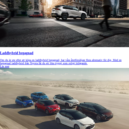
Laddhybrid begagnad
Om du är ute efter att köpa en laddhybrid begagnad, har våra återförsäljare flera alternativ för dig. Med en
begagnad laddhybrid från Toyota får du ett lika tryggt som roligt bilägande.
Läs mer