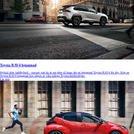
Toyota RAV4 begagnad
Hybrid eller laddhybrid – oavsett vad du är ute efter så finns det en begagnad Toyota RAV4 för dig. Köp en
Toyota RAV4 begagnad hos någon av våra många Toyota-återförsäljare.
Läs mer