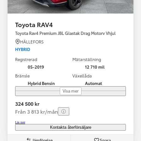
Toyota RAV4
Toyota Rav4 Premium JBL Glastak Drag Motorv Vhjul
HÄLLEFORS
HYBRID
Registrerad
Mätarställning
05-2019
12 710 mil
Bränsle
Växellåda
Hybrid Bensin
Automat
Visa mer
324 500 kr
Från 3 813 kr/mån
Läs mer
Kontakta återförsäljare
Jämförelse
Spara