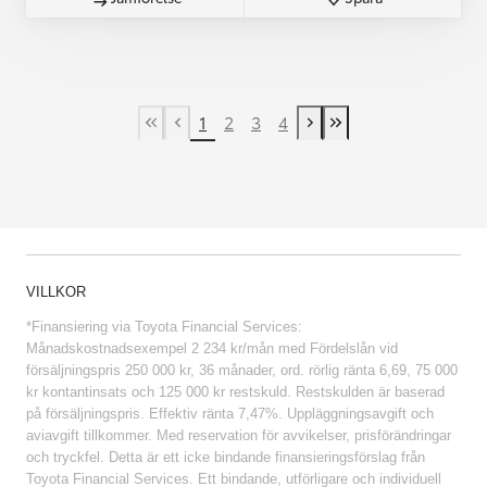
1
2
3
4
First Page
Previous page
Next page
Last Page
VILLKOR
*Finansiering via Toyota Financial Services:
Månadskostnadsexempel 2 234 kr/mån med Fördelslån vid
försäljningspris 250 000 kr, 36 månader, ord. rörlig ränta 6,69, 75 000
kr kontantinsats och 125 000 kr restskuld. Restskulden är baserad
på försäljningspris. Effektiv ränta 7,47%. Uppläggningsavgift och
aviavgift tillkommer. Med reservation för avvikelser, prisförändringar
och tryckfel. Detta är ett icke bindande finansieringsförslag från
Toyota Financial Services. Ett bindande, utförligare och individuell