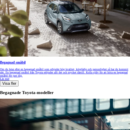
Begagnad småbil
Om du letar efter en begagnad småbil som erbjuder hög kvalitet, körglädje och personlighet så har du kommit
rätt. En begagnad småbil från Toyota erbjuder allt det och mycket därtill. Kolla själv för att hitta en begagnad
småbil för just dig.
Läs mer
Visa fler
Begagnade Toyota-modeller