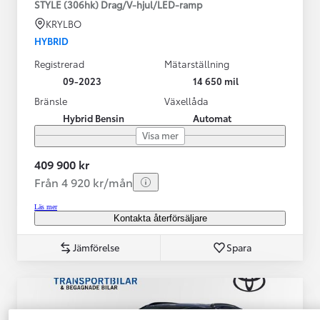
STYLE (306hk) Drag/V-hjul/LED-ramp
KRYLBO
HYBRID
Registrerad
Mätarställning
09-2023
14 650 mil
Bränsle
Växellåda
Hybrid Bensin
Automat
Visa mer
409 900 kr
Från 4 920 kr/mån
Läs mer
Kontakta återförsäljare
Jämförelse
Spara