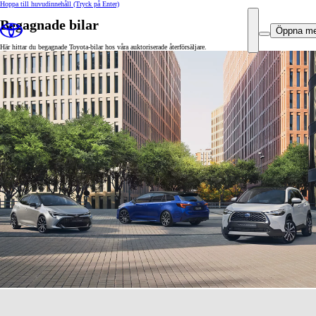
Hoppa till huvudinnehåll
(Tryck på Enter)
Begagnade bilar
Öppna m
Här hittar du begagnade Toyota-bilar hos våra auktoriserade återförsäljare.