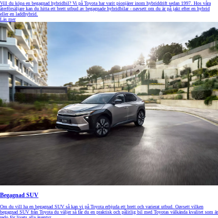
Vill du köpa en begagnad hybridbil? Vi på Toyota har varit pionjärer inom hybriddrift sedan 1997. Hos våra
återförsäljare kan du hitta ett brett utbud av begagnade hybridbilar - oavsett om du är på jakt efter en hybrid
eller en laddhybrid.
Läs mer
Begagnad SUV
Om du vill ha en begagnad SUV så kan vi på Toyota erbjuda ett brett och varierat utbud. Oavsett vilken
begagnad SUV från Toyota du väljer så får du en praktisk och pålitlig bil med Toyotas välkända kvalitet som är
redo för livets alla äventyr.