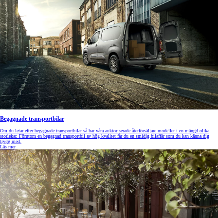
Begagnade transportbilar
Om du letar efter begagnade transportbilar så har våra auktoriserade återförsäljare modeller i en mängd olika
storlekar. Förutom en begagnad transportbil av hög kvalitet får du en smidig bilaffär som du kan känna dig
trygg med.
Läs mer