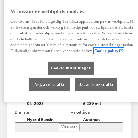
Vi använder webbplats-cookies
Cookies används för att ge dig den bästa upplevelsen på vår webbplats, för
att leverera tjänster och verktyg från tredje part, för att hjälpa oss att förstå
och förbättra hur webbplatsen fungerar och för reklam. Vi rekommenderar
att du behåller alla cookies, men om du inte accepterar detta kan du enkelt
ändra dem genom att klicka på alternativet för cookie-inställningar nedan.
Fullständig information finns i vår cookie-policy.
Cookie-policy
Toyota Yaris Cross
Cookie-inställningar
Toyota Yaris Cross 1,5 Hybrid Adventure Drag V-Hjul
KRYLBO
Nej, avvisa alla
Ja, acceptera alla
HYBRID
Registrerad
Mätarställning
04-2023
6 289 mil
Bränsle
Växellåda
Hybrid Bensin
Automat
Visa mer