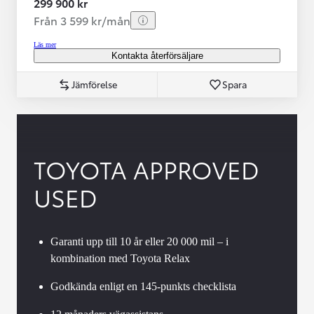
299 900 kr
Från 3 599 kr/mån
Läs mer
Kontakta återförsäljare
Jämförelse
Spara
TOYOTA APPROVED
USED
Garanti upp till 10 år eller 20 000 mil – i
kombination med Toyota Relax
Godkända enligt en 145-punkts checklista