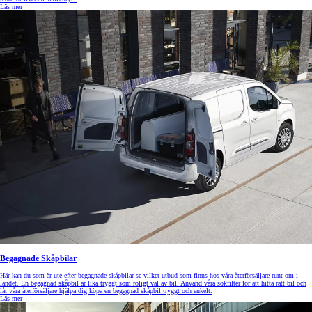
Läs mer
Begagnade Skåpbilar
Här kan du som är ute efter begagnade skåpbilar se vilket utbud som finns hos våra återförsäljare runt om i
landet. En begagnad skåpbil är lika tryggt som roligt val av bil. Använd våra sökfilter för att hitta rätt bil och
låt våra återförsäljare hjälpa dig köpa en begagnad skåpbil tryggt och enkelt.
Läs mer