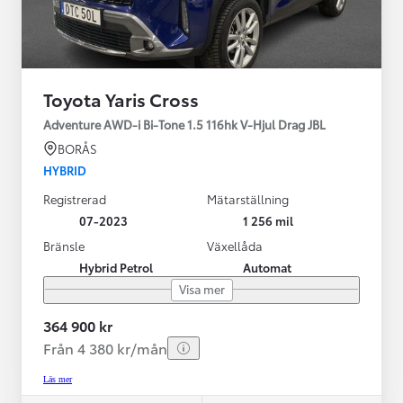
Toyota Yaris Cross
Adventure AWD-i Bi-Tone 1.5 116hk V-Hjul Drag JBL
BORÅS
HYBRID
Registrerad
Mätarställning
07-2023
1 256 mil
Bränsle
Växellåda
Hybrid Petrol
Automat
Visa mer
364 900 kr
Från 4 380 kr/mån
Läs mer