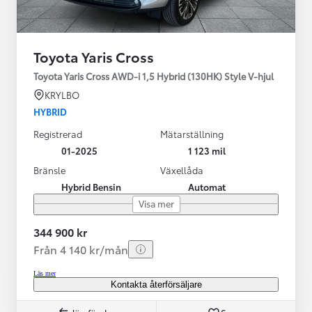
Toyota Yaris Cross
Toyota Yaris Cross AWD-i 1,5 Hybrid (130HK) Style V-hjul
KRYLBO
HYBRID
Registrerad
Mätarställning
01-2025
1 123 mil
Bränsle
Växellåda
Hybrid Bensin
Automat
Visa mer
344 900 kr
Från 4 140 kr/mån
Läs mer
Kontakta återförsäljare