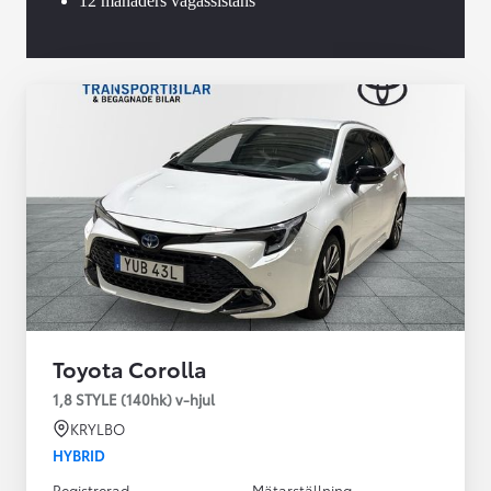
12 månaders vägassistans
Toyota Corolla
1,8 STYLE (140hk) v-hjul
KRYLBO
HYBRID
Registrerad
Mätarställning