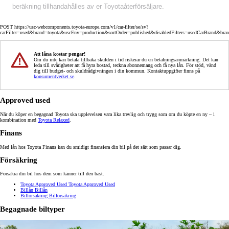
beräkning tillhandahålles av er Toyotaåterförsäljare.
POST https://usc-webcomponents.toyota-europe.com/v1/car-filter/se/sv?
carFilter=used&brand=toyota&uscEnv=production&sortOrder=published&disabledFilters=usedCarBrand&bra
Att låna kostar pengar!
Om du inte kan betala tillbaka skulden i tid riskerar du en betalningsanmärkning. Det kan
leda till svårigheter att få hyra bostad, teckna abonnemang och få nya lån. För stöd, vänd
dig till budget- och skuldrådgivningen i din kommun. Kontaktuppgifter finns på
konsumentverket.se
.
Approved used
När du köper en begagnad Toyota ska upplevelsen vara lika trevlig och trygg som om du köpte en ny – i
kombination med
Toyota Relaxed
.
Finans
Med lån hos Toyota Finans kan du smidigt finansiera din bil på det sätt som passar dig.
Försäkring
Försäkra din bil hos dem som känner till den bäst.
Toyota Approved Used
Toyota Approved Used
Billån
Billån
Bilförsäkring
Bilförsäkring
Begagnade biltyper