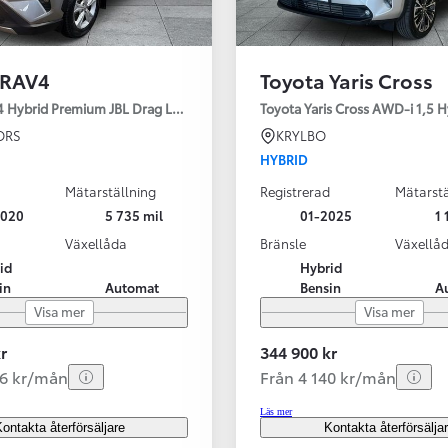
 RAV4
Toyota Yaris Cross
4 Hybrid Premium JBL Drag Led ramp Vhjul motorv
Toyota Yaris Cross AWD-i 1,5 H
ORS
KRYLBO
HYBRID
Mätarställning
Registrerad
Mätarstä
2020
5 735 mil
01-2025
1 
Växellåda
Bränsle
Växellå
id
Hybrid
in
Automat
Bensin
A
Visa mer
Visa mer
r
344 900 kr
56 kr/mån
Från 4 140 kr/mån
Läs mer
ontakta återförsäljare
Kontakta återförsälja