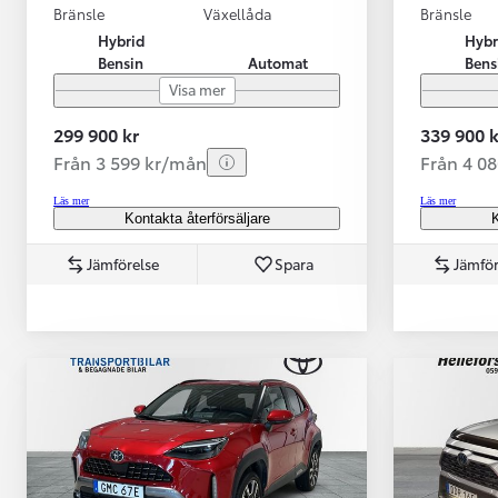
Bränsle
Växellåda
Bränsle
Hybrid
Hybr
Bensin
Automat
Bens
Visa mer
299 900 kr
339 900 k
Från 3 599 kr/mån
Från 4 0
Läs mer
Läs mer
Kontakta återförsäljare
K
Jämförelse
Spara
Jämför