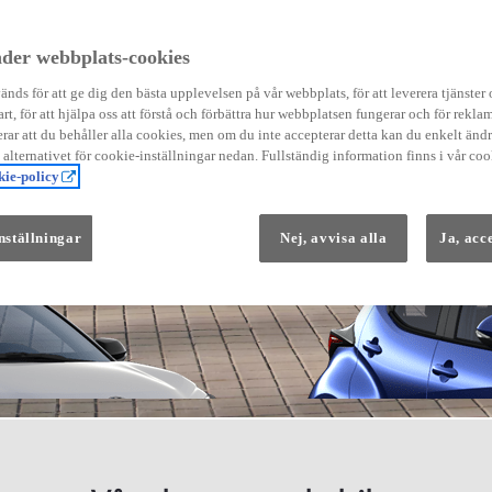
der webbplats-cookies
nds för att ge dig den bästa upplevelsen på vår webbplats, för att leverera tjänster
art, för att hjälpa oss att förstå och förbättra hur webbplatsen fungerar och för reklam
Från 569 900 kr
ar att du behåller alla cookies, men om du inte accepterar detta kan du enkelt än
Från 3 958 kr/mån
å alternativet för cookie-inställningar nedan. Fullständig information finns i vår coo
ie-policy
Yaris
HYBRID
nställningar
Nej, avvisa alla
Ja, acc