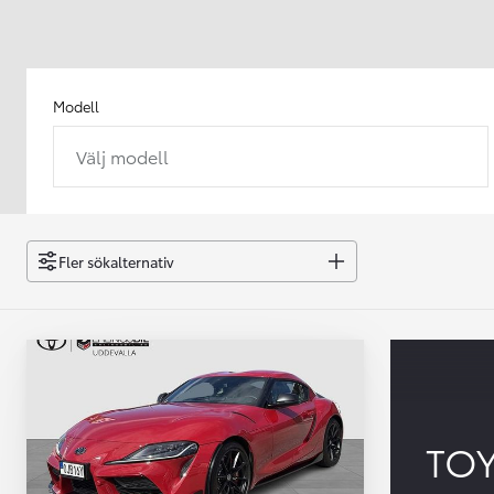
Modell
Välj modell
Från 238 900 kr
Från 2 349 kr/mån
Easy Billån
GR Yaris
Fler sökalternativ
BENSIN
TO