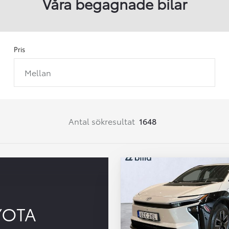
Våra begagnade bilar
Pris
Mellan
Från 257 900 kr
Från 2 535 kr/mån
Easy Billån
Corolla
Antal sökresultat
1648
HYBRID
YOTA