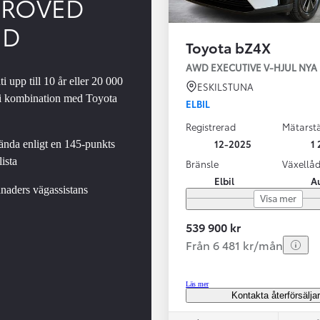
PROVED
ED
Toyota bZ4X
SBIL!
AWD EXECUTIVE V-H
i upp till 10 år eller 20 000
ESKILSTUNA
 i kombination med Toyota
ELBIL
Registrerad
Mätarstä
Från 324 900 kr
12-2025
1 
nda enligt en 145-punkts
Från 3 194 kr/mån
ista
Bränsle
Växellå
Elbil
A
Toyota C-HR
naders vägassistans
Visa mer
HYBRID & LADDHYBRID
539 900 kr
Från 6 481 kr/mån
Läs mer
Kontakta återförsälja