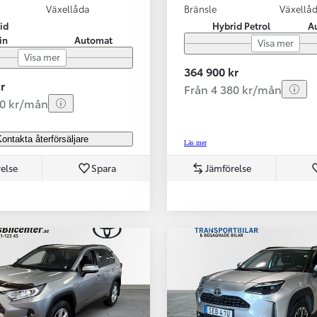
Växellåda
Bränsle
Växellå
id
Hybrid Petrol
A
in
Automat
Visa mer
Visa mer
364 900 kr
r
Från 4 380 kr/mån
80 kr/mån
ontakta återförsäljare
Läs mer
else
Spara
Jämförelse