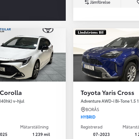
Jämförelse
Från 350 900 kr
Från 3 450 kr/mån
 Corolla
Toyota Yaris Cross
Easy Billån
Nya GR GT
140hk) v-hjul
Adventure AWD-i Bi-Tone 1.5 1
The soul lives on
BORÅS
HYBRID
Mätarställning
Registrerad
Mätarstä
2025
1 239 mil
07-2023
1 