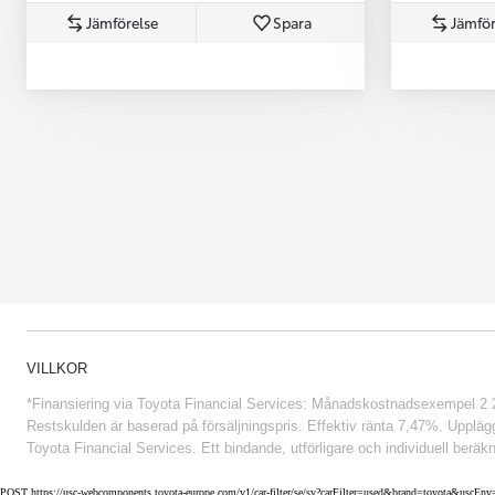
Jämförelse
Spara
Jämför
Från 852 900 kr
VILLKOR
*Finansiering via Toyota Financial Services: Månadskostnadsexempel 2 234
Restskulden är baserad på försäljningspris. Effektiv ränta 7,47%. Uppläggn
Toyota Financial Services. Ett bindande, utförligare och individuell beräkn
POST https://usc-webcomponents.toyota-europe.com/v1/car-filter/se/sv?carFilter=used&brand=toyota&uscE