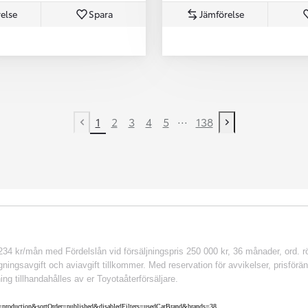
else
Spara
Jämförelse
...
1
2
3
4
5
138
Previous page
Next page
 kr/mån med Fördelslån vid försäljningspris 250 000 kr, 36 månader, ord. rör
ingsavgift och aviavgift tillkommer. Med reservation för avvikelser, prisföränd
ing tillhandahålles av er Toyotaåterförsäljare.
nv=production&sortOrder=published&disabledFilters=usedCarBrand&brands=38