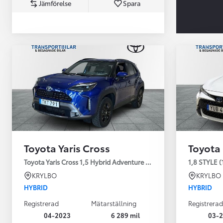
Jämförelse
Spara
Från 360 900 kr
Från 3 548 kr/mån
Toyota Yaris Cross
Toyota
Easy Billån
Toyota GR Supra
Toyota Yaris Cross 1,5 Hybrid Adventure Drag V-Hjul
1,8 STYLE (
BENSIN
KRYLBO
KRYLBO
HYBRID
HYBRID
Registrerad
Mätarställning
Registrerad
04-2023
6 289 mil
03-