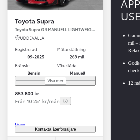
AP
US
Toyota Supra
Toyota Supra GR MANUELL LIGHTWEIGHT EVO / OMG LEV! MOM
Garant
UDDEVALLA
mil –
Registrerad
Mätarställning
Relax
09-2025
269 mil
Godkä
Bränsle
Växellåda
checkl
Bensin
Manuell
Från 599 900 kr
Visa mer
Nya Corolla Cross
12 må
HYBRID
853 800 kr
Från 10 251 kr/mån
Läs mer
Kontakta återförsäljare