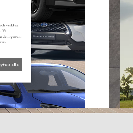
 och verktyg
. Vi
dra dem genom
kie-
eptera alla