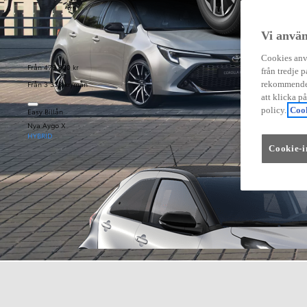
Vi använ
Cookies anvä
Från 479 900 kr
från tredje p
Från 3 333 kr/mån
rekommender
att klicka p
policy.
Cook
Easy Billån
Nya Aygo X
HYBRID
Cookie-i