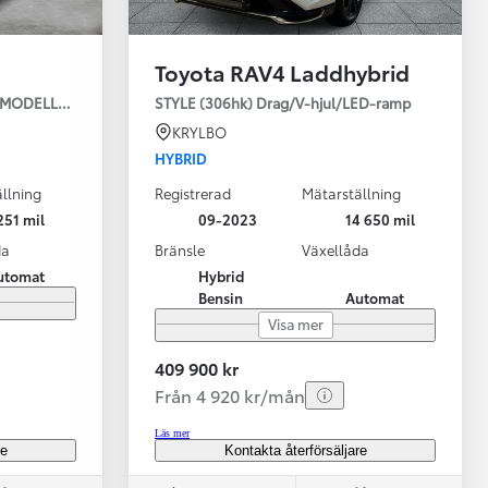
Toyota RAV4 Laddhybrid
JUL NYA MODELLEN
STYLE (306hk) Drag/V-hjul/LED-ramp
KRYLBO
HYBRID
llning
Registrerad
Mätarställning
Vi har Sveriges mest nöjda biläg
Nya elbil
251 mil
09-2023
14 650 mil
Läs mer
Elbilar f
da
Bränsle
Växellåda
utomat
Hybrid
Bensin
Automat
Visa mer
409 900 kr
Från 4 920 kr/mån
Läs mer
re
Kontakta återförsäljare