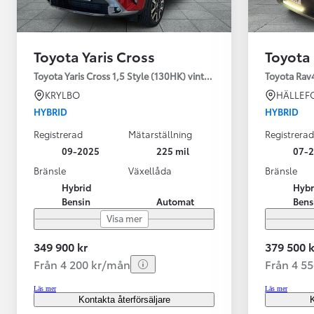
Toyota Yaris Cross
Toyota
Toyota Yaris Cross 1,5 Style (130HK) vinterhjul
Toyota Rav
KRYLBO
HÄLLEF
HYBRID
HYBRID
Registrerad
Mätarställning
Registrerad
09-2025
225 mil
07-
Bränsle
Växellåda
Bränsle
Hybrid
Hybr
Bensin
Automat
Bens
Visa mer
349 900 kr
379 500 k
Från 4 200 kr/mån
Från 4 5
Läs mer
Läs mer
Kontakta återförsäljare
K