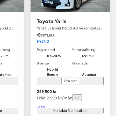
Toyota Yaris
ybrid (130HK) Style V-hjul
Yaris 1,5 Hybrid 115 5D Active komfortpaket
KRYLBO
HYBRID
llning
Registrerad
Mätarställning
123 mil
07-2025
691 mil
da
Bränsle
Växellåda
Hybrid
utomat
Bensin
Automat
Visa mer
249 900 kr
Från 2 999 kr/mån
Läs mer
re
Kontakta återförsäljare