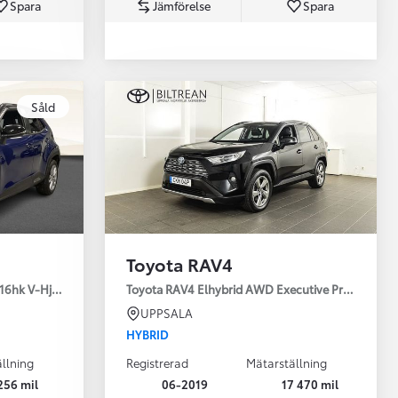
Spara
Jämförelse
Spara
Toyota Professio
Såld
När varje jobb r
Toyota RAV4
16hk V-Hjul Drag JBL
Toyota RAV4 Elhybrid AWD Executive Premium Dr
UPPSALA
HYBRID
llning
Registrerad
Mätarställning
256 mil
06-2019
17 470 mil