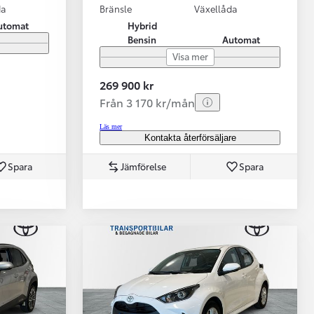
da
Bränsle
Växellåda
utomat
Hybrid
Bensin
Automat
Visa mer
269 900 kr
Från 3 170 kr/mån
Läs mer
Kontakta återförsäljare
Spara
Jämförelse
Spara