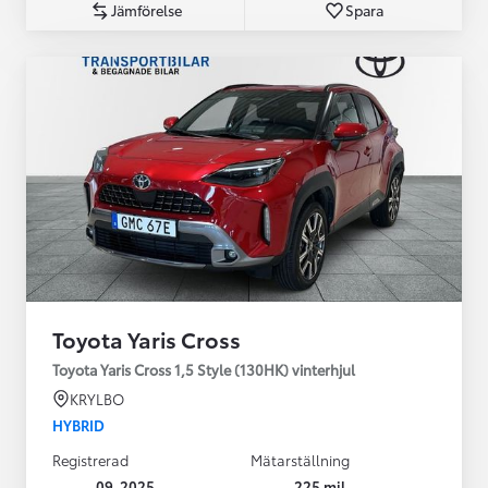
Jämförelse
Spara
Toyota Yaris Cross
Toyota Yaris Cross 1,5 Style (130HK) vinterhjul
KRYLBO
HYBRID
Registrerad
Mätarställning
09-2025
225 mil