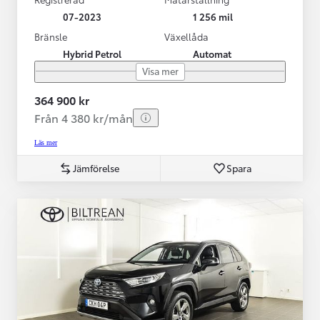
07-2023
1 256 mil
Bränsle
Växellåda
Hybrid Petrol
Automat
Visa mer
364 900 kr
Från 4 380 kr/mån
Läs mer
Jämförelse
Spara