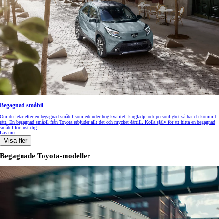
Begagnad småbil
Om du letar efter en begagnad småbil som erbjuder hög kvalitet, körglädje och personlighet så har du kommit
rätt. En begagnad småbil från Toyota erbjuder allt det och mycket därtill. Kolla själv för att hitta en begagnad
småbil för just dig.
Läs mer
Visa fler
Begagnade Toyota-modeller