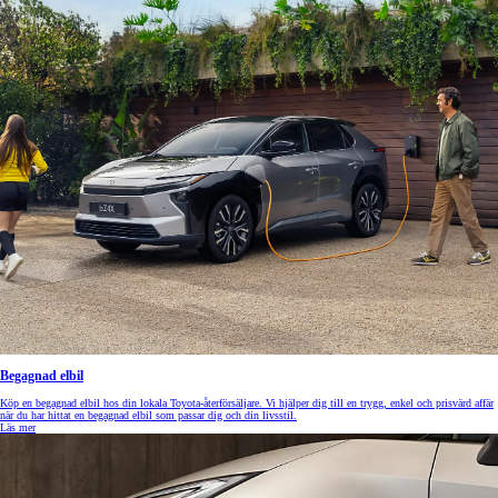
Begagnad elbil
Köp en begagnad elbil hos din lokala Toyota-återförsäljare. Vi hjälper dig till en trygg, enkel och prisvärd affär
när du har hittat en begagnad elbil som passar dig och din livsstil.
Läs mer