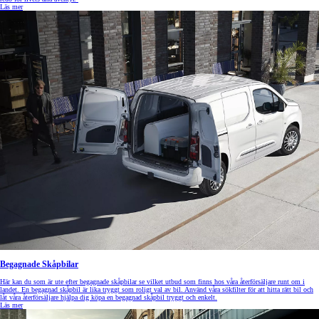
Läs mer
Begagnade Skåpbilar
Här kan du som är ute efter begagnade skåpbilar se vilket utbud som finns hos våra återförsäljare runt om i
landet. En begagnad skåpbil är lika tryggt som roligt val av bil. Använd våra sökfilter för att hitta rätt bil och
låt våra återförsäljare hjälpa dig köpa en begagnad skåpbil tryggt och enkelt.
Läs mer