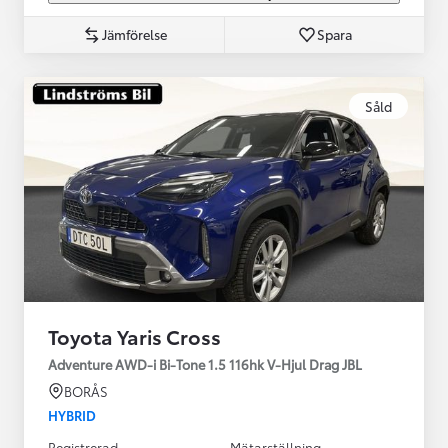
Jämförelse
Spara
Såld
Toyota Yaris Cross
Adventure AWD-i Bi-Tone 1.5 116hk V-Hjul Drag JBL
BORÅS
HYBRID
Registrerad
Mätarställning