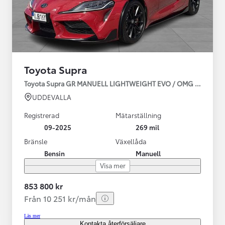
Toyota Supra
Toyota Supra GR MANUELL LIGHTWEIGHT EVO / OMG LEV! MOM
UDDEVALLA
Registrerad
Mätarställning
09-2025
269 mil
Bränsle
Växellåda
Bensin
Manuell
Visa mer
853 800 kr
Från 10 251 kr/mån
Läs mer
Kontakta återförsäljare