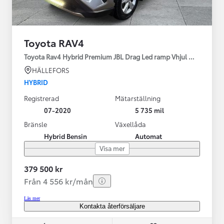
Toyota RAV4
Toyota Rav4 Hybrid Premium JBL Drag Led ramp Vhjul motorv
HÄLLEFORS
HYBRID
Registrerad
Mätarställning
07-2020
5 735 mil
Bränsle
Växellåda
Hybrid Bensin
Automat
Visa mer
379 500 kr
Från 4 556 kr/mån
Läs mer
Kontakta återförsäljare