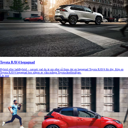
Toyota RAV4 begagnad
Hybrid eller laddhybrid – oavsett vad du är ute efter så finns det en begagnad Toyota RAV4 för dig. Köp en
Toyota RAV4 begagnad hos någon av våra många Toyota-återförsäljare.
Läs mer