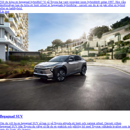
Vill du köpa en begagnad hybridbil? Vi på Toyota har varit pionjärer inom hybriddrift sedan 1997. Hos våra
återförsäljare kan du hitta ett brett utbud av begagnade hybridbilar - oavsett om du är på jakt efter en hybrid
eller en laddhybrid.
Läs mer
Begagnad SUV
Om du vill ha en begagnad SUV så kan vi på Toyota erbjuda ett brett och varierat utbud. Oavsett vilken
begagnad SUV från Toyota du väljer så får du en praktisk och pålitlig bil med Toyotas välkända kvalitet som är
redo för livets alla äventyr.