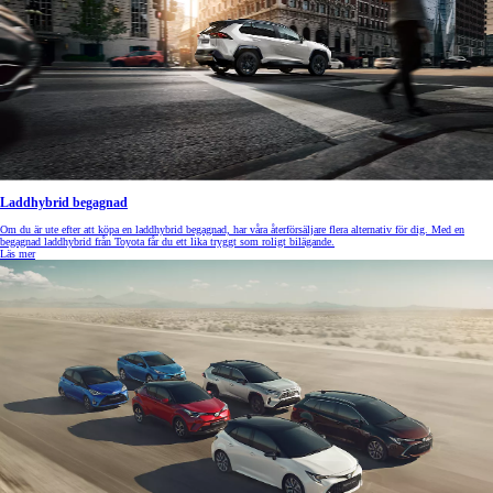
Laddhybrid begagnad
Om du är ute efter att köpa en laddhybrid begagnad, har våra återförsäljare flera alternativ för dig. Med en
begagnad laddhybrid från Toyota får du ett lika tryggt som roligt bilägande.
Läs mer