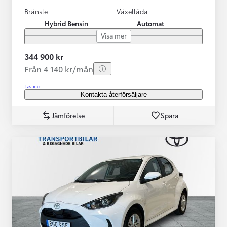
Bränsle
Växellåda
Hybrid Bensin
Automat
Visa mer
344 900 kr
Från 4 140 kr/mån
Läs mer
Kontakta återförsäljare
Jämförelse
Spara