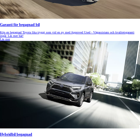
Garanti för begagnad bil
Köp en begagnad Toyota lika tryggt som vid en ny med Approved Used - Vägassistans och kvalitetsgaranti
ingår. Läs mer här!
Läs mer
Hybridbil begagnad