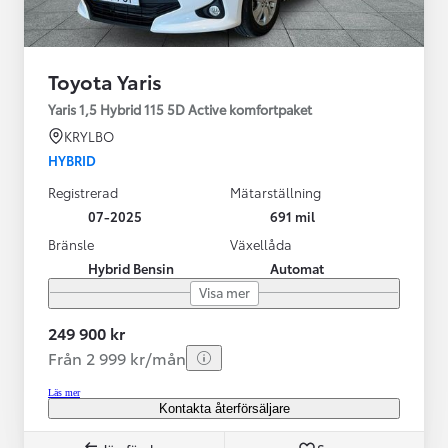
Toyota Yaris
Yaris 1,5 Hybrid 115 5D Active komfortpaket
KRYLBO
HYBRID
Registrerad
Mätarställning
07-2025
691 mil
Bränsle
Växellåda
Hybrid Bensin
Automat
Visa mer
249 900 kr
Från 2 999 kr/mån
Läs mer
Kontakta återförsäljare