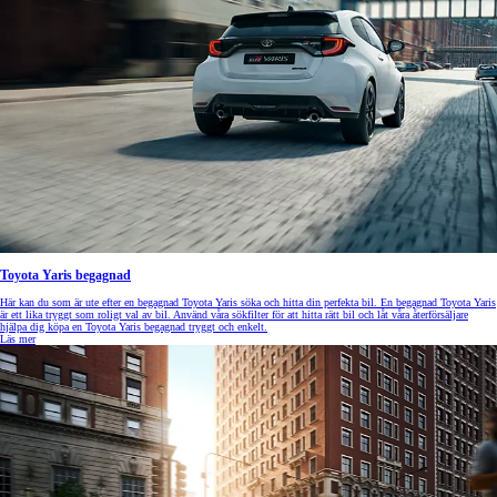
Toyota Yaris begagnad
Här kan du som är ute efter en begagnad Toyota Yaris söka och hitta din perfekta bil. En begagnad Toyota Yaris
är ett lika tryggt som roligt val av bil. Använd våra sökfilter för att hitta rätt bil och låt våra återförsäljare
hjälpa dig köpa en Toyota Yaris begagnad tryggt och enkelt.
Läs mer