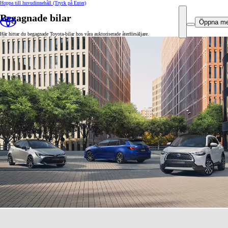
Hoppa till huvudinnehåll
(Tryck på Enter)
Begagnade bilar
Öppna m
Här hittar du begagnade Toyota-bilar hos våra auktoriserade återförsäljare.