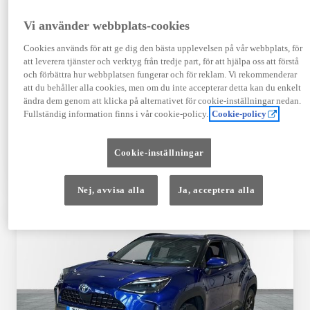
Registrerad
Mätarställning
09-2023
14 650 mil
Vi använder webbplats-cookies
Bränsle
Växellåda
Cookies används för att ge dig den bästa upplevelsen på vår webbplats, för
Hybrid Bensin
Automat
att leverera tjänster och verktyg från tredje part, för att hjälpa oss att förstå
Visa mer
och förbättra hur webbplatsen fungerar och för reklam. Vi rekommenderar
att du behåller alla cookies, men om du inte accepterar detta kan du enkelt
409 900 kr
ändra dem genom att klicka på alternativet för cookie-inställningar nedan.
Från 4 920 kr/mån
Fullständig information finns i vår cookie-policy.
Cookie-policy
Läs mer
Kontakta återförsäljare
Cookie-inställningar
Jämförelse
Spara
Nej, avvisa alla
Ja, acceptera alla