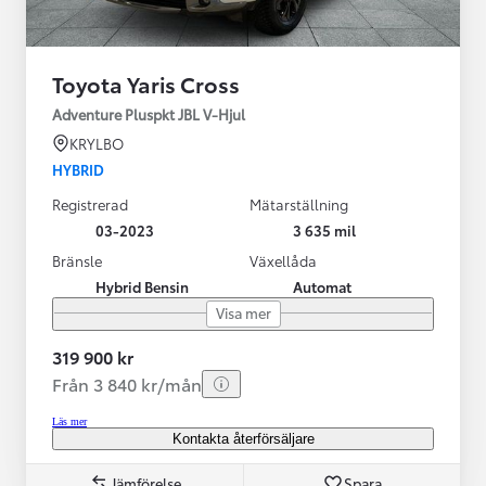
Toyota Yaris Cross
Adventure Pluspkt JBL V-Hjul
KRYLBO
HYBRID
Registrerad
Mätarställning
03-2023
3 635 mil
Bränsle
Växellåda
Hybrid Bensin
Automat
Visa mer
319 900 kr
Från 3 840 kr/mån
Läs mer
Kontakta återförsäljare
Jämförelse
Spara