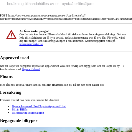
beräkning tillhandahålles av er Toyotaåterförsäljare.
POST https://usc-webcomponents.toyota-europe.com/v1/car-filter/se/sv?
carFilter=used&brand=toyota&uscEnv=production&sortOrder=published&disabledFilters=usedCarBrand&bra
Att låna kostar pengar!
Om du inte kan betala tillbaka skulden i tid riskerar du en betalningsanmärkning. Det kan
leda till svårigheter att få hyra bostad, teckna abonnemang och få nya lån. För stöd, vänd
dig till budget- och skuldrådgivningen i din kommun. Kontaktuppgifter finns på
konsumentverket.se
.
Approved used
När du köper en begagnad Toyota ska upplevelsen vara lika trevlig och trygg som om du köpte en ny – i
kombination med
Toyota Relaxed
.
Finans
Med lån hos Toyota Finans kan du smidigt finansiera din bil på det sätt som passar dig.
Försäkring
Försäkra din bil hos dem som känner till den bäst.
Toyota Approved Used
Toyota Approved Used
Billån
Billån
Bilförsäkring
Bilförsäkring
Begagnade biltyper