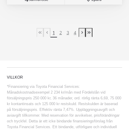
1
2
3
4
First Page
Previous page
Next page
Last Page
VILLKOR
*Finansiering via Toyota Financial Services:
Månadskostnadsexempel 2 234 kr/mån med Fördelslån vid
försäljningspris 250 000 kr, 36 månader, ord. rörlig ränta 6,69, 75 000
kr kontantinsats och 125 000 kr restskuld. Restskulden är baserad
på försäljningspris. Effektiv ränta 7,47%. Uppläggningsavgift och
aviavgift tillkommer. Med reservation för avvikelser, prisförändringar
och tryckfel. Detta är ett icke bindande finansieringsförslag från
Toyota Financial Services. Ett bindande, utförligare och individuell