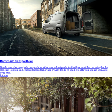
Begagnade transportbilar
Om du letar efter begagnade transportbilar så har våra auktoriserade återförsäljare modeller i en mängd olika
storlekar. Förutom en begagnad transportbil av hög kvalitet får du en smidig bilaffär som du kan känna dig
trygg med.
Läs mer