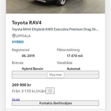
Toyota RAV4
Toyota RAV4 Elhybrid AWD Executive Premium Drag 360-kamera 
UPPSALA
HYBRID
Registrerad
Mätarställning
06-2019
17 470 mil
Bränsle
Växellåda
Hybrid Bensin
Automat
Visa mer
269 900 kr
Från 3 170 kr/mån
Läs mer
Kontakta återförsäljare