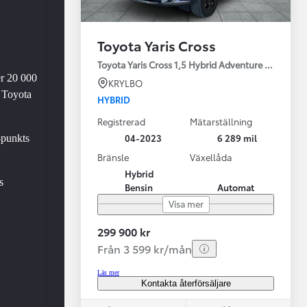
Toyota Yaris Cross
Toyota Yaris Cross 1,5 Hybrid Adventure Drag V-Hj
er 20 000
KRYLBO
 Toyota
HYBRID
Registrerad
Mätarställning
Vi har Sveriges mest nöjda biläg
Nya elbil
04-2023
6 289 mil
-punkts
Läs mer
Elbilar f
Bränsle
Växellåda
Hybrid
s
Bensin
Automat
Visa mer
299 900 kr
Från 3 599 kr/mån
Läs mer
Kontakta återförsäljare