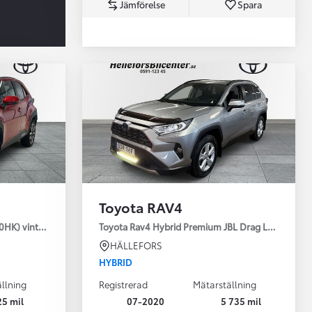
Jämförelse
Spara
Toyota Professio
När varje jobb r
Toyota RAV4
30HK) vinterhjul
Toyota Rav4 Hybrid Premium JBL Drag Led ramp V
HÄLLEFORS
HYBRID
llning
Registrerad
Mätarställning
25 mil
07-2020
5 735 mil