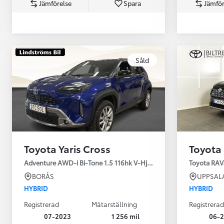
Jämförelse
Spara
Jämför
Såld
Från 360 900 kr
Från 3 548 kr/mån
Toyota Yaris Cross
Toyota
Easy Billån
Toyota GR Supra
Adventure AWD-i Bi-Tone 1.5 116hk V-Hjul Drag JBL
Toyota RAV
BENSIN
BORÅS
UPPSAL
HYBRID
HYBRID
Registrerad
Mätarställning
Registrerad
07-2023
1 256 mil
06-2