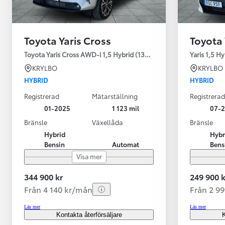
Toyota Yaris Cross
Toyota 
Toyota Yaris Cross AWD-i 1,5 Hybrid (130HK) Style V-hjul
Yaris 1,5 H
KRYLBO
KRYLBO
HYBRID
HYBRID
Registrerad
Mätarställning
Registrerad
01-2025
1 123 mil
07-
Bränsle
Växellåda
Bränsle
Hybrid
Hybr
Bensin
Automat
Bens
Visa mer
344 900 kr
249 900 k
Från 4 140 kr/mån
Från 2 9
Läs mer
Läs mer
Kontakta återförsäljare
K