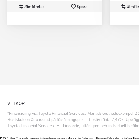
Jämförelse
Spara
Jämför
Från 852 900 kr
VILLKOR
*Finansiering via Toyota Financial Services: Månadskostnadsexempel 2 234
Restskulden är baserad på försäljningspris. Effektiv ränta 7,47%. Uppläggn
Toyota Financial Services. Ett bindande, utförligare och individuell beräkn
POST https://usc-webcomponents.toyota-europe.com/v1/car-filter/se/sv?carFilter=used&brand=toyota&uscE