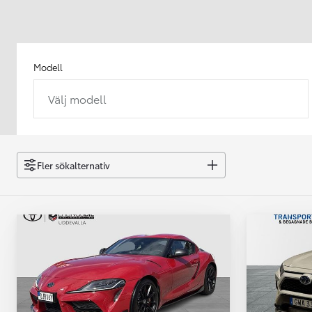
Modell
Välj modell
Från 238 900 kr
Från 2 349 kr/mån
Easy Billån
GR Yaris
Fler sökalternativ
BENSIN