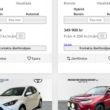
Växellåda
Bränsle
Växellå
id
Hybrid
in
Automat
Bensin
A
Visa mer
Visa mer
r
349 900 kr
70 kr/mån
Från 4 200 kr/mån
Läs mer
ontakta återförsäljare
Kontakta återförsälja
else
Spara
Jämförelse