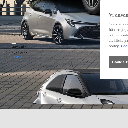
Vi använ
Cookies anvä
Från 479 900 kr
från tredje p
Från 3 333 kr/mån
rekommender
att klicka p
policy.
Cook
Easy Billån
Nya Aygo X
HYBRID
Cookie-i