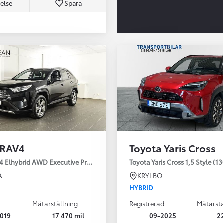
else
Spara
Från 350 900 kr
Från 3 450 kr/mån
 RAV4
Toyota Yaris Cross
Easy Billån
Nya GR GT
4 Elhybrid AWD Executive Premium Drag 360-kamera JBL
Toyota Yaris Cross 1,5 Style (1
The soul lives on
A
KRYLBO
HYBRID
Mätarställning
Registrerad
Mätarstä
019
17 470 mil
09-2025
2