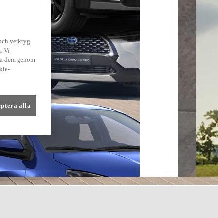
 och verktyg
. Vi
dra dem genom
kie-
eptera alla