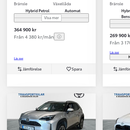
Bränsle
Växellåda
Bränsle
Hybrid Petrol
Automat
Hybr
Bens
Visa mer
364 900 kr
269 900 k
Från 4 380 kr/mån
Från 3 1
Läs mer
K
Läs mer
Jämförelse
Spara
Jämför