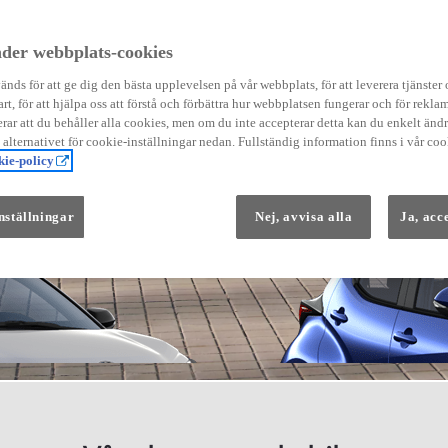
der webbplats-cookies
nds för att ge dig den bästa upplevelsen på vår webbplats, för att leverera tjänster
art, för att hjälpa oss att förstå och förbättra hur webbplatsen fungerar och för reklam
Från 569 900 kr
ar att du behåller alla cookies, men om du inte accepterar detta kan du enkelt än
Från 3 958 kr/mån
å alternativet för cookie-inställningar nedan. Fullständig information finns i vår coo
ie-policy
Yaris
HYBRID
nställningar
Nej, avvisa alla
Ja, acc