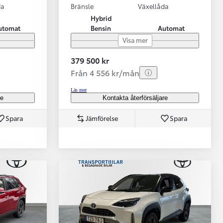
da
Bränsle
Växellåda
Hybrid
utomat
Bensin
Automat
Visa mer
379 500 kr
Från 4 556 kr/mån
Läs mer
re
Kontakta återförsäljare
Spara
Jämförelse
Spara