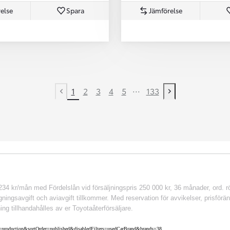
else
Spara
Jämförelse
...
1
2
3
4
5
133
Previous page
Next page
 kr/mån med Fördelslån vid försäljningspris 250 000 kr, 36 månader, ord. rör
ingsavgift och aviavgift tillkommer. Med reservation för avvikelser, prisföränd
ing tillhandahålles av er Toyotaåterförsäljare.
nv=production&sortOrder=published&disabledFilters=usedCarBrand&brands=38