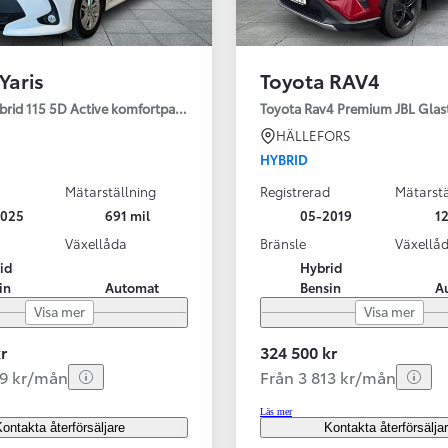
Yaris
Toyota RAV4
ybrid 115 5D Active komfortpaket
Toyota Rav4 Premium JBL Glas
HÄLLEFORS
HYBRID
Mätarställning
Registrerad
Mätarstä
2025
691 mil
05-2019
12
Växellåda
Bränsle
Växellå
id
Hybrid
in
Automat
Bensin
A
Visa mer
Visa mer
r
324 500 kr
99 kr/mån
Från 3 813 kr/mån
Läs mer
ontakta återförsäljare
Kontakta återförsälja