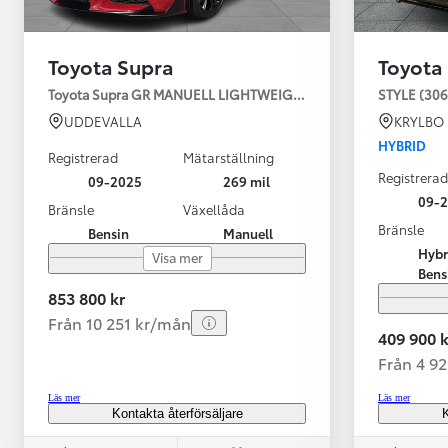
Toyota Supra
Toyota
Toyota Supra GR MANUELL LIGHTWEIGHT EVO / OMG LEV! MOM
STYLE (306
UDDEVALLA
KRYLBO
HYBRID
Registrerad
Mätarställning
Registrerad
09-2025
269 mil
09-
Bränsle
Växellåda
Bränsle
Bensin
Manuell
Från 599 900 kr
Hybr
Visa mer
Nya Corolla Cross
Bens
HYBRID
853 800 kr
Från 10 251 kr/mån
409 900 k
Från 4 9
Läs mer
Läs mer
Kontakta återförsäljare
K