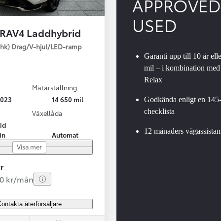
APPROVED
USED
 RAV4 Laddhybrid
SBIL!
hk) Drag/V-hjul/LED-ramp
Garanti upp till 10 år ell
mil – i kombination med
Relax
Mätarställning
Från 324 900 kr
2023
14 650 mil
Godkända enligt en 145
Från 3 194 kr/mån
checklista
Växellåda
id
Toyota C-HR
12 månaders vägassistan
in
Automat
HYBRID & LADDHYBRID
Visa mer
r
20 kr/mån
ontakta återförsäljare