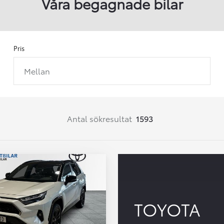
Våra begagnade bilar
Pris
Mellan
Från 257 900 kr
Från 2 535 kr/mån
Easy Billån
Corolla
Antal sökresultat
1593
HYBRID
TOYOTA