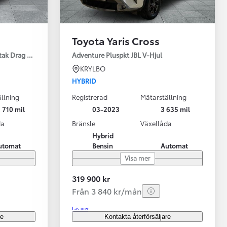
Toyota Yaris Cross
tak Drag Motorv Vhjul
Adventure Pluspkt JBL V-Hjul
KRYLBO
HYBRID
llning
Registrerad
Mätarställning
 710 mil
03-2023
3 635 mil
da
Bränsle
Växellåda
Hybrid
utomat
Bensin
Automat
Visa mer
319 900 kr
Från 3 840 kr/mån
Läs mer
re
Kontakta återförsäljare