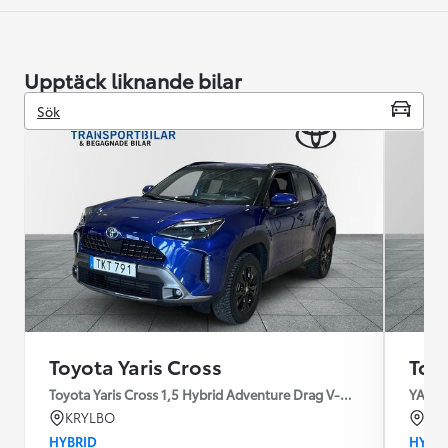
Upptäck liknande bilar
Sök
Toyota Yaris Cross
Toyo
Toyota Yaris Cross 1,5 Hybrid Adventure Drag V-Hjul
YARIS
KRYLBO
SK
HYBRID
HYBR