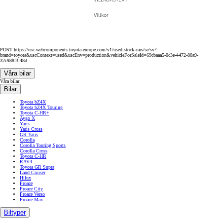
Villkor
POST https://usc-webcomponents.toyota-europe.com/v1/used-stock-cars/se/sv?
brand=toyota&uscContext=used&uscEnv=production&vehicleForSaleId=69cbaaa5-0c3e-4472-80a9-
32c988f3f48d
Våra bilar
Våra bilar
Bilar
Toyota bZ4X
Toyota bZ4X Touring
Toyota C-HR+
Aygo X
Yaris
Yaris Cross
GR Yaris
Corolla
Corolla Touring Sports
Corolla Cross
Toyota C-HR
RAV4
Toyota GR Supra
Land Cruiser
Hilux
Proace
Proace City
Proace Verso
Proace Max
Biltyper