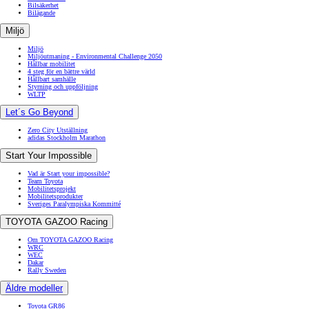
Bilsäkerhet
Bilägande
Miljö
Miljö
Miljöutmaning - Environmental Challenge 2050
Hållbar mobilitet
4 steg för en bättre värld
Hållbart samhälle
Styrning och uppföljning
WLTP
Let´s Go Beyond
Zero City Utställning
adidas Stockholm Marathon
Start Your Impossible
Vad är Start your impossible?
Team Toyota
Mobilitetsprojekt
Mobilitetsprodukter
Sveriges Paralympiska Kommitté
TOYOTA GAZOO Racing
Om TOYOTA GAZOO Racing
WRC
WEC
Dakar
Rally Sweden
Äldre modeller
Toyota GR86