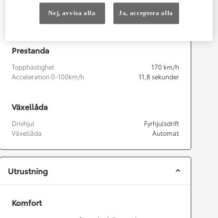
Cylindrar
3
Kapacitet
1 490
cc
Nej, avvisa alla
Ja, acceptera alla
Effekt
85
kw (116 hk)
Prestanda
Topphastighet
170
km/h
Acceleration 0-100km/h
11,8
sekunder
Växellåda
Drivhjul
Fyrhjulsdrift
Växellåda
Automat
Utrustning
Komfort