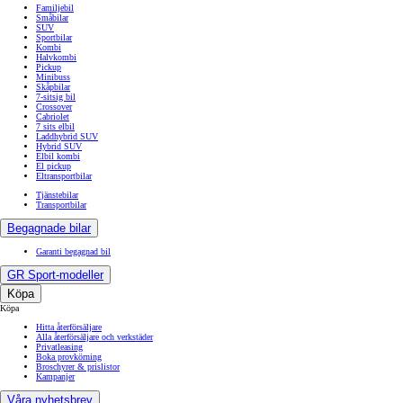
Familjebil
Småbilar
SUV
Sportbilar
Kombi
Halvkombi
Pickup
Minibuss
Skåpbilar
7-sitsig bil
Crossover
Cabriolet
7 sits elbil
Laddhybrid SUV
Hybrid SUV
Elbil kombi
El pickup
Eltransportbilar
Tjänstebilar
Transportbilar
Begagnade bilar
Garanti begagnad bil
GR Sport-modeller
Köpa
Köpa
Hitta återförsäljare
Alla återförsäljare och verkstäder
Privatleasing
Boka provkörning
Broschyrer & prislistor
Kampanjer
Våra nyhetsbrev