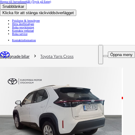
Hoppa till huvudinnehåll
(Tryck på Enter)
Snabblänkar
Klicka för att stänga räckviddsöverlägget
Prislistor & broschyrer
Hitta återförsäljare
Boka provkörning
Kontakta verkstad
Boka service
Kontaktinformation
You are here
:
Öppna meny
Begagnade bilar
Toyota Yaris Cross