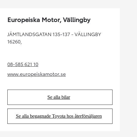
Europeiska Motor, Vällingby
JÄMTLANDSGATAN 135-137 - VÄLLINGBY
16260,
08-585 621 10
(Opens in new tab)
www.europeiskamotor.se
(Opens in new tab)
Se alla bilar
(Opens in new tab)
Se alla begagnade Toyota hos återförsäljaren
(Opens in new tab)