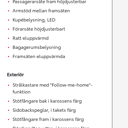
Passagerarsäte fram höjdjusterbar
Armstöd mellan framsäten
Kupébelysning, LED
Förarsäte höjdjusterbart
Ratt eluppvärmd
Bagagerumsbelysning
Framsäten eluppvärmda
Exteriör
Strålkastare med "Follow-me-home"-
funktion
Stötfångare bak i karossens färg
Sidobackspeglar, i takets färg
Stötfångare fram i karossens färg
Dörrhandtag, yttre, i karossens färg