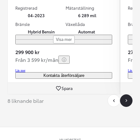
Registrerad
Mätarställning
Regist
04-2023
6 289 mil
Bränsle
Växellåda
Bräns
Hybrid Bensin
Automat
Visa mer
299 900 kr
274 9
Från 3 599 kr/mån
Från
Läs mer
Läs mer
Kontakta återförsäljare
Spara
8 liknande bilar
VILLKORSTEXT