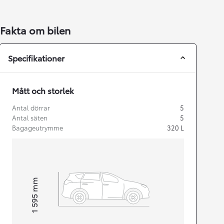
Fakta om bilen
Specifikationer
Mått och storlek
Antal dörrar
5
Antal säten
5
Bagageutrymme
320
L
mm
1 595
Height