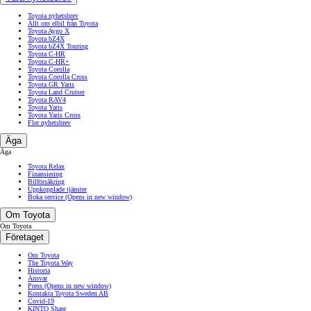
Toyota nyhetsbrev
Allt om elbil från Toyota
Toyota Aygo X
Toyota bZ4X
Toyota bZ4X Touring
Toyota C-HR
Toyota C-HR+
Toyota Corolla
Toyota Corolla Cross
Toyota GR Yaris
Toyota Land Cruiser
Toyota RAV4
Toyota Yaris
Toyota Yaris Cross
Fler nyhetsbrev
Äga
Äga
Toyota Relax
Finansiering
Bilförsäkring
Uppkopplade tjänster
Boka service
(Opens in new window)
Om Toyota
Om Toyota
Företaget
Om Toyota
The Toyota Way
Historia
Ansvar
Press
(Opens in new window)
Kontakta Toyota Sweden AB
Covid-19
KINTO Share