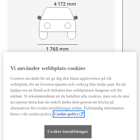
Length
4 172
mm
Width
1 765
mm
Vi använder webbplats-cookies
Föbrukning
Cookies används för att ge dig den bästa upplevelsen på vår
webbplats, för att leverera tjänster och verktyg från tredje part, för att
Förbrukning
4,7
l/100 km
hjälpa oss att förstå och förbättra hur webbplatsen fungerar och för
Euro Class
reklam. Vi rekommenderar att du behåller alla cookies, men om du inte
EURO 6
accepterar detta kan du enkelt ändra dem genom att klicka på
alternativet för cookie-inställningar nedan. Fullständig information
Kombinerad Co2
107
g/km
finns i vår cookie-policy.
Cookie-policy
Motor
Cookie-inställningar