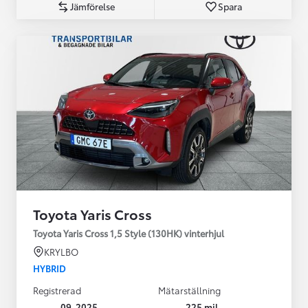
Jämförelse
Spara
Toyota Yaris Cross
Toyota Yaris Cross 1,5 Style (130HK) vinterhjul
KRYLBO
HYBRID
Registrerad
Mätarställning
09-2025
225 mil