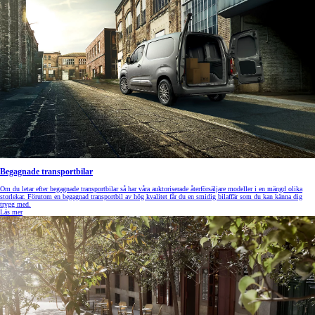
Begagnade transportbilar
Om du letar efter begagnade transportbilar så har våra auktoriserade återförsäljare modeller i en mängd olika
storlekar. Förutom en begagnad transportbil av hög kvalitet får du en smidig bilaffär som du kan känna dig
trygg med.
Läs mer