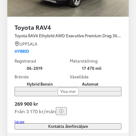
Toyota RAV4
Toyota RAV4 Elhybrid AWD Executive Premium Drag 360-kamera 
UPPSALA
HYBRID
Registrerad
Mätarställning
06-2019
17 470 mil
Bränsle
Växellåda
Hybrid Bensin
Automat
Visa mer
269 900 kr
Från 3 170 kr/mån
Läs mer
Kontakta återförsäljare