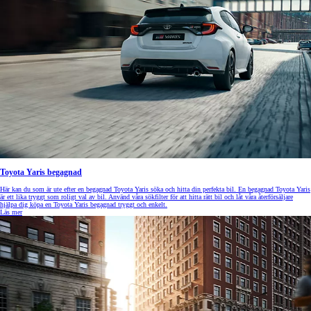
Toyota Yaris begagnad
Här kan du som är ute efter en begagnad Toyota Yaris söka och hitta din perfekta bil. En begagnad Toyota Yaris
är ett lika tryggt som roligt val av bil. Använd våra sökfilter för att hitta rätt bil och låt våra återförsäljare
hjälpa dig köpa en Toyota Yaris begagnad tryggt och enkelt.
Läs mer