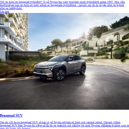
Vill du köpa en begagnad hybridbil? Vi på Toyota har varit pionjärer inom hybriddrift sedan 1997. Hos våra
återförsäljare kan du hitta ett brett utbud av begagnade hybridbilar - oavsett om du är på jakt efter en hybrid
eller en laddhybrid.
Läs mer
Begagnad SUV
Om du vill ha en begagnad SUV så kan vi på Toyota erbjuda ett brett och varierat utbud. Oavsett vilken
begagnad SUV från Toyota du väljer så får du en praktisk och pålitlig bil med Toyotas välkända kvalitet som är
redo för livets alla äventyr.