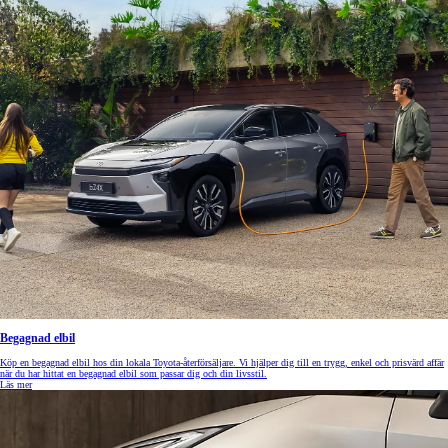
Begagnad elbil
Köp en begagnad elbil hos din lokala Toyota-återförsäljare. Vi hjälper dig till en trygg, enkel och prisvärd affär
när du har hittat en begagnad elbil som passar dig och din livsstil.
Läs mer