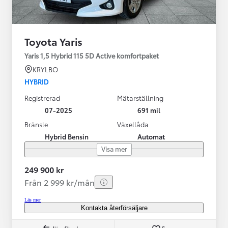
Toyota Yaris
Yaris 1,5 Hybrid 115 5D Active komfortpaket
KRYLBO
HYBRID
Registrerad
Mätarställning
07-2025
691 mil
Bränsle
Växellåda
Hybrid Bensin
Automat
Visa mer
249 900 kr
Från 2 999 kr/mån
Läs mer
Kontakta återförsäljare