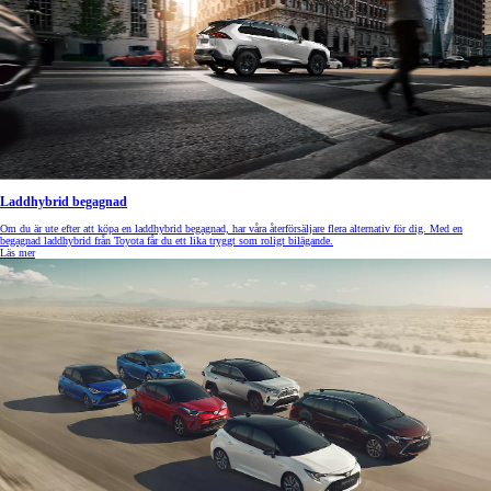
Laddhybrid begagnad
Om du är ute efter att köpa en laddhybrid begagnad, har våra återförsäljare flera alternativ för dig. Med en
begagnad laddhybrid från Toyota får du ett lika tryggt som roligt bilägande.
Läs mer