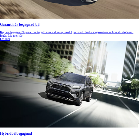
Garanti för begagnad bil
Köp en begagnad Toyota lika tryggt som vid en ny med Approved Used - Vägassistans och kvalitetsgaranti
ingår. Läs mer här!
Läs mer
Hybridbil begagnad