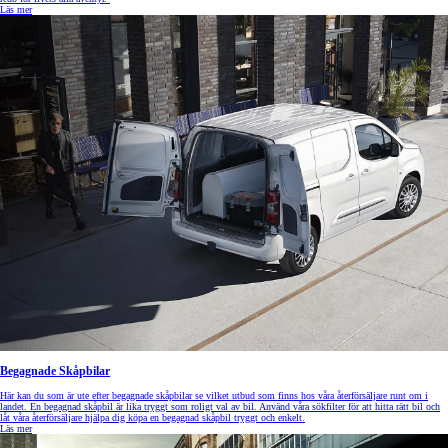
Läs mer
Begagnade Skåpbilar
Här kan du som är ute efter begagnade skåpbilar se vilket utbud som finns hos våra återförsäljare runt om i
landet. En begagnad skåpbil är lika tryggt som roligt val av bil. Använd våra sökfilter för att hitta rätt bil och
låt våra återförsäljare hjälpa dig köpa en begagnad skåpbil tryggt och enkelt.
Läs mer