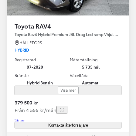
Toyota RAV4
Toyota Rav4 Hybrid Premium JBL Drag Led ramp Vhjul motorv
HÄLLEFORS
HYBRID
Registrerad
Mätarställning
07-2020
5 735 mil
Bränsle
Växellåda
Hybrid Bensin
Automat
Visa mer
379 500 kr
Från 4 556 kr/mån
Läs mer
Kontakta återförsäljare