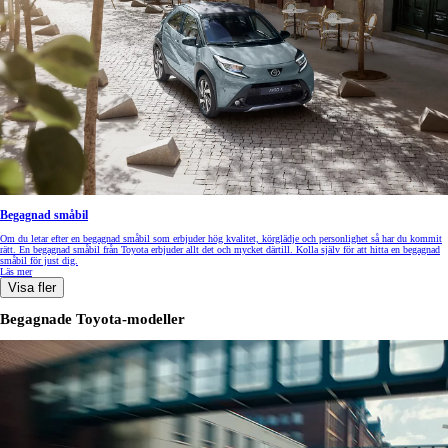
Begagnad småbil
Om du letar efter en begagnad småbil som erbjuder hög kvalitet, körglädje och personlighet så har du kommit
rätt. En begagnad småbil från Toyota erbjuder allt det och mycket därtill. Kolla själv för att hitta en begagnad
småbil för just dig.
Läs mer
Visa fler
Begagnade Toyota-modeller