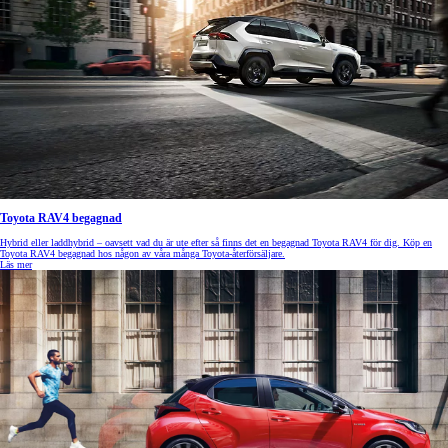
Toyota RAV4 begagnad
Hybrid eller laddhybrid – oavsett vad du är ute efter så finns det en begagnad Toyota RAV4 för dig. Köp en
Toyota RAV4 begagnad hos någon av våra många Toyota-återförsäljare.
Läs mer