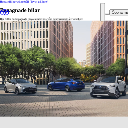
Hoppa till huvudinnehåll
(Tryck på Enter)
Begagnade bilar
Öppna m
Här hittar du begagnade Toyota-bilar hos våra auktoriserade återförsäljare.