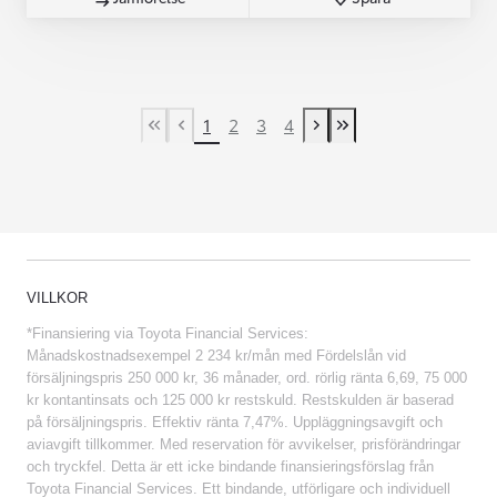
1
2
3
4
First Page
Previous page
Next page
Last Page
VILLKOR
*Finansiering via Toyota Financial Services:
Månadskostnadsexempel 2 234 kr/mån med Fördelslån vid
försäljningspris 250 000 kr, 36 månader, ord. rörlig ränta 6,69, 75 000
kr kontantinsats och 125 000 kr restskuld. Restskulden är baserad
på försäljningspris. Effektiv ränta 7,47%. Uppläggningsavgift och
aviavgift tillkommer. Med reservation för avvikelser, prisförändringar
och tryckfel. Detta är ett icke bindande finansieringsförslag från
Toyota Financial Services. Ett bindande, utförligare och individuell