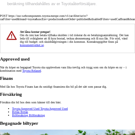
beräkning tillhandahålles av er Toyotaåterförsäljare.
POST https://usc-webcomponents.toyota-europe.com/v1/car-filter/se/sv?
carFilter=used&brand=toyota&uscEnv=production&sortOrder=published&disabledFilters=usedCarBrand&bra
Att låna kostar pengar!
Om du inte kan betala tillbaka skulden i tid riskerar du en betalningsanmärkning. Det kan
leda till svårigheter att få hyra bostad, teckna abonnemang och få nya lån. För stöd, vänd
dig till budget- och skuldrådgivningen i din kommun. Kontaktuppgifter finns på
konsumentverket.se
.
Approved used
När du köper en begagnad Toyota ska upplevelsen vara lika trevlig och trygg som om du köpte en ny – i
kombination med
Toyota Relaxed
.
Finans
Med lån hos Toyota Finans kan du smidigt finansiera din bil på det sätt som passar dig.
Försäkring
Försäkra din bil hos dem som känner till den bäst.
Toyota Approved Used
Toyota Approved Used
Billån
Billån
Bilförsäkring
Bilförsäkring
Begagnade biltyper