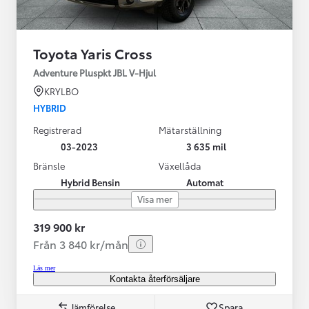
Toyota Yaris Cross
Adventure Pluspkt JBL V-Hjul
KRYLBO
HYBRID
Registrerad
Mätarställning
03-2023
3 635 mil
Bränsle
Växellåda
Hybrid Bensin
Automat
Visa mer
319 900 kr
Från 3 840 kr/mån
Läs mer
Kontakta återförsäljare
Jämförelse
Spara