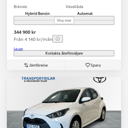
Bränsle
Växellåda
Hybrid Bensin
Automat
Visa mer
344 900 kr
Från 4 140 kr/mån
Läs mer
Kontakta återförsäljare
Jämförelse
Spara