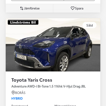
Jämförelse
Spara
Såld
Toyota Yaris Cross
Adventure AWD-i Bi-Tone 1.5 116hk V-Hjul Drag JBL
BORÅS
HYBRID
Registrerad
Mätarställning