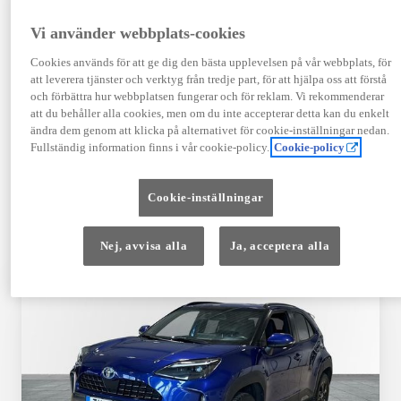
TOYOTA APPROVED
Vi använder webbplats-cookies
USED
Cookies används för att ge dig den bästa upplevelsen på vår webbplats, för
att leverera tjänster och verktyg från tredje part, för att hjälpa oss att förstå
och förbättra hur webbplatsen fungerar och för reklam. Vi rekommenderar
Garanti upp till 10 år eller 20 000 mil – i
att du behåller alla cookies, men om du inte accepterar detta kan du enkelt
kombination med Toyota Relax
ändra dem genom att klicka på alternativet för cookie-inställningar nedan.
Fullständig information finns i vår cookie-policy.
Cookie-policy
Godkända enligt en 145-punkts checklista
Cookie-inställningar
12 månaders vägassistans
Nej, avvisa alla
Ja, acceptera alla