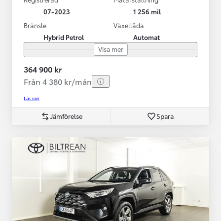
07-2023
1 256 mil
Bränsle
Växellåda
Hybrid Petrol
Automat
Visa mer
364 900 kr
Från 4 380 kr/mån
Läs mer
Jämförelse
Spara