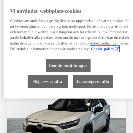
Registrerad
Mätarställning
12-2025
1 251 mil
Vi använder webbplats-cookies
Bränsle
Växellåda
Cookies används för att ge dig den bästa upplevelsen på vår webbplats, för
Elbil
Automat
att leverera tjänster och verktyg från tredje part, för att hjälpa oss att förstå
Visa mer
och förbättra hur webbplatsen fungerar och för reklam. Vi rekommenderar
att du behåller alla cookies, men om du inte accepterar detta kan du enkelt
539 900 kr
ändra dem genom att klicka på alternativet för cookie-inställningar nedan.
Från 6 481 kr/mån
Fullständig information finns i vår cookie-policy.
Cookie-policy
Läs mer
Kontakta återförsäljare
Cookie-inställningar
Jämförelse
Spara
Nej, avvisa alla
Ja, acceptera alla