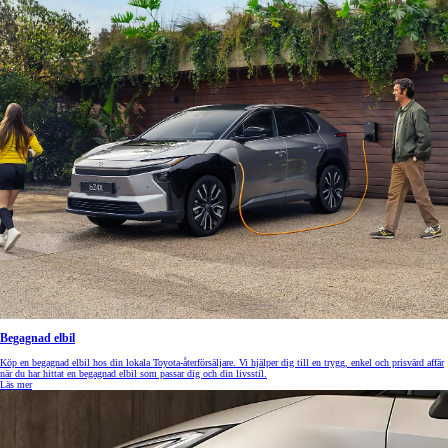
Begagnad elbil
Köp en begagnad elbil hos din lokala Toyota-återförsäljare. Vi hjälper dig till en trygg, enkel och prisvärd affär
när du har hittat en begagnad elbil som passar dig och din livsstil.
Läs mer