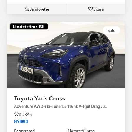
Jämförelse
Spara
Såld
Toyota Yaris Cross
Adventure AWD-i Bi-Tone 1.5 116hk V-Hjul Drag JBL
BORÅS
HYBRID
Registrerad
Mätarställning