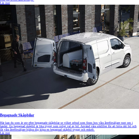
Läs mer
Begagnade Skåpbilar
Här kan du som är ute efter begagnade skåpbilar se vilket utbud som finns hos våra återförsäljare runt om i
landet. En begagnad skåpbil är lika tryggt som roligt val av bil. Använd våra sökfilter för att hitta rätt bil och
låt våra återförsäljare hjälpa dig köpa en begagnad skåpbil tryggt och enkelt.
Läs mer