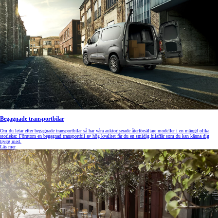
Begagnade transportbilar
Om du letar efter begagnade transportbilar så har våra auktoriserade återförsäljare modeller i en mängd olika
storlekar. Förutom en begagnad transportbil av hög kvalitet får du en smidig bilaffär som du kan känna dig
trygg med.
Läs mer