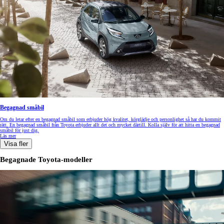
Begagnad småbil
Om du letar efter en begagnad småbil som erbjuder hög kvalitet, körglädje och personlighet så har du kommit
rätt. En begagnad småbil från Toyota erbjuder allt det och mycket därtill. Kolla själv för att hitta en begagnad
småbil för just dig.
Läs mer
Visa fler
Begagnade Toyota-modeller