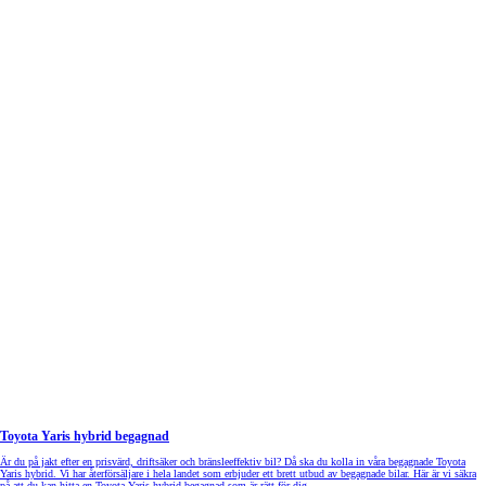
Toyota Yaris hybrid begagnad
Är du på jakt efter en prisvärd, driftsäker och bränsleeffektiv bil? Då ska du kolla in våra begagnade Toyota
Yaris hybrid. Vi har återförsäljare i hela landet som erbjuder ett brett utbud av begagnade bilar. Här är vi säkra
på att du kan hitta en Toyota Yaris hybrid begagnad som är rätt för dig.