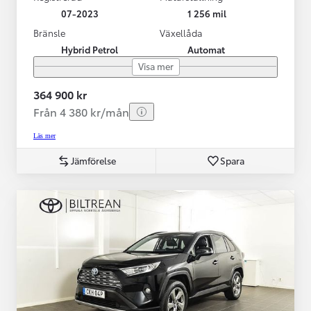
07-2023
1 256 mil
Bränsle
Växellåda
Hybrid Petrol
Automat
Visa mer
364 900 kr
Från 4 380 kr/mån
Läs mer
Jämförelse
Spara