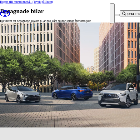
Hoppa till huvudinnehåll
(Tryck på Enter)
Begagnade bilar
Öppna m
Här hittar du begagnade Toyota-bilar hos våra auktoriserade återförsäljare.