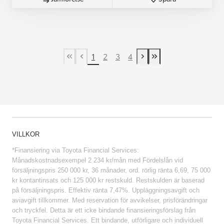
1
2
3
4
First Page
Previous page
Next page
Last Page
VILLKOR
*Finansiering via Toyota Financial Services:
Månadskostnadsexempel 2 234 kr/mån med Fördelslån vid
försäljningspris 250 000 kr, 36 månader, ord. rörlig ränta 6,69, 75 000
kr kontantinsats och 125 000 kr restskuld. Restskulden är baserad
på försäljningspris. Effektiv ränta 7,47%. Uppläggningsavgift och
aviavgift tillkommer. Med reservation för avvikelser, prisförändringar
och tryckfel. Detta är ett icke bindande finansieringsförslag från
Toyota Financial Services. Ett bindande, utförligare och individuell