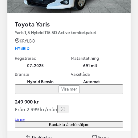
Toyota Yaris
Yaris 1,5 Hybrid 115 5D Active komfortpaket
KRYLBO
HYBRID
Registrerad
Mätarställning
07-2025
691 mil
Bränsle
Växellåda
Hybrid Bensin
Automat
Visa mer
249 900 kr
Från 2 999 kr/mån
Läs mer
Kontakta återförsäljare
Jämförelse
Spara