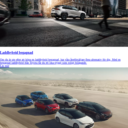
Laddhybrid begagnad
Om du är ute efter att köpa en laddhybrid begagnad, har våra återförsäljare flera alternativ för dig. Med en
begagnad laddhybrid från Toyota får du ett lika tryggt som roligt bilägande.
Läs mer