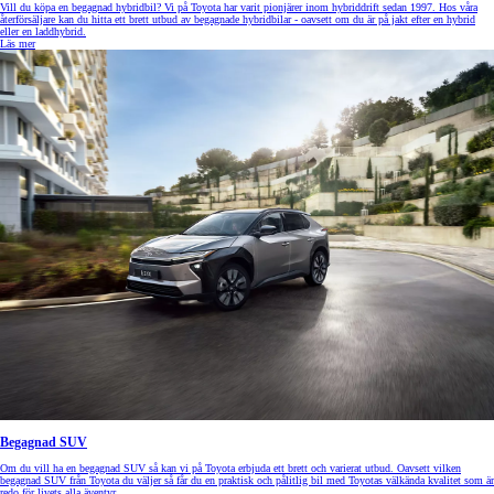
Vill du köpa en begagnad hybridbil? Vi på Toyota har varit pionjärer inom hybriddrift sedan 1997. Hos våra
återförsäljare kan du hitta ett brett utbud av begagnade hybridbilar - oavsett om du är på jakt efter en hybrid
eller en laddhybrid.
Läs mer
Begagnad SUV
Om du vill ha en begagnad SUV så kan vi på Toyota erbjuda ett brett och varierat utbud. Oavsett vilken
begagnad SUV från Toyota du väljer så får du en praktisk och pålitlig bil med Toyotas välkända kvalitet som är
redo för livets alla äventyr.