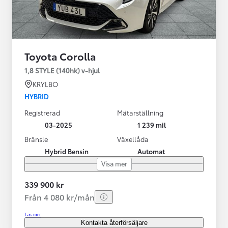
Toyota Corolla
1,8 STYLE (140hk) v-hjul
KRYLBO
HYBRID
Registrerad
Mätarställning
03-2025
1 239 mil
Bränsle
Växellåda
Hybrid Bensin
Automat
Visa mer
339 900 kr
Från 4 080 kr/mån
Läs mer
Kontakta återförsäljare