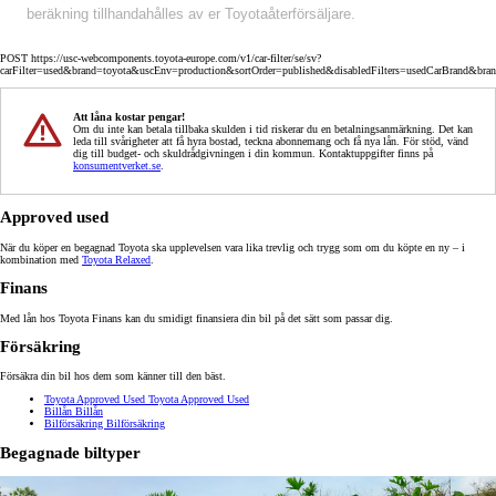
beräkning tillhandahålles av er Toyotaåterförsäljare.
POST https://usc-webcomponents.toyota-europe.com/v1/car-filter/se/sv?
carFilter=used&brand=toyota&uscEnv=production&sortOrder=published&disabledFilters=usedCarBrand&bra
Att låna kostar pengar!
Om du inte kan betala tillbaka skulden i tid riskerar du en betalningsanmärkning. Det kan
leda till svårigheter att få hyra bostad, teckna abonnemang och få nya lån. För stöd, vänd
dig till budget- och skuldrådgivningen i din kommun. Kontaktuppgifter finns på
konsumentverket.se
.
Approved used
När du köper en begagnad Toyota ska upplevelsen vara lika trevlig och trygg som om du köpte en ny – i
kombination med
Toyota Relaxed
.
Finans
Med lån hos Toyota Finans kan du smidigt finansiera din bil på det sätt som passar dig.
Försäkring
Försäkra din bil hos dem som känner till den bäst.
Toyota Approved Used
Toyota Approved Used
Billån
Billån
Bilförsäkring
Bilförsäkring
Begagnade biltyper