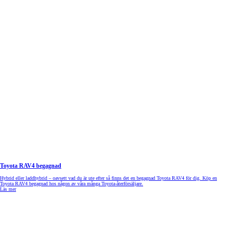
Toyota RAV4 begagnad
Hybrid eller laddhybrid – oavsett vad du är ute efter så finns det en begagnad Toyota RAV4 för dig. Köp en
Toyota RAV4 begagnad hos någon av våra många Toyota-återförsäljare.
Läs mer