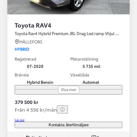
Toyota RAV4
Toyota Rav4 Hybrid Premium JBL Drag Led ramp Vhjul motorv
HÄLLEFORS
HYBRID
Registrerad
Mätarställning
07-2020
5 735 mil
Bränsle
Växellåda
Hybrid Bensin
Automat
Visa mer
379 500 kr
Från 4 556 kr/mån
Läs mer
Kontakta återförsäljare