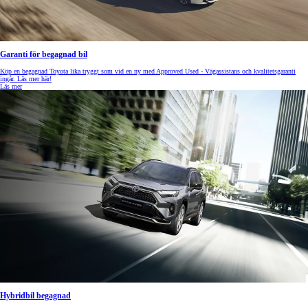
Garanti för begagnad bil
Köp en begagnad Toyota lika tryggt som vid en ny med Approved Used - Vägassistans och kvalitetsgaranti
ingår. Läs mer här!
Läs mer
Hybridbil begagnad