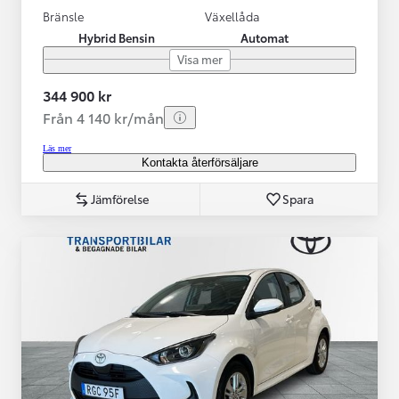
Bränsle
Växellåda
Hybrid Bensin
Automat
Visa mer
344 900 kr
Från 4 140 kr/mån
Läs mer
Kontakta återförsäljare
Jämförelse
Spara