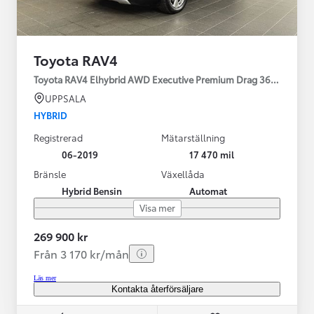
Toyota RAV4
Toyota RAV4 Elhybrid AWD Executive Premium Drag 360-kamera 
UPPSALA
HYBRID
Registrerad
Mätarställning
06-2019
17 470 mil
Bränsle
Växellåda
Hybrid Bensin
Automat
Visa mer
269 900 kr
Från 3 170 kr/mån
Läs mer
Kontakta återförsäljare