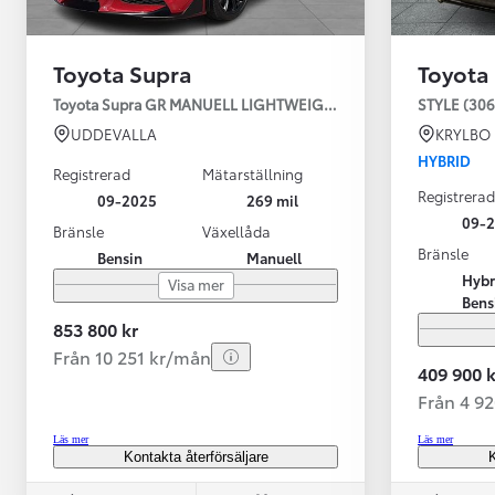
Toyota Supra
Toyota
Toyota Supra GR MANUELL LIGHTWEIGHT EVO / OMG LEV! MOM
STYLE (306
UDDEVALLA
KRYLBO
HYBRID
Registrerad
Mätarställning
Registrerad
09-2025
269 mil
09-
Bränsle
Växellåda
Bränsle
Bensin
Manuell
Från 599 900 kr
Hybr
Visa mer
Nya Corolla Cross
Bens
HYBRID
853 800 kr
Från 10 251 kr/mån
409 900 k
Från 4 9
Läs mer
Läs mer
Kontakta återförsäljare
K