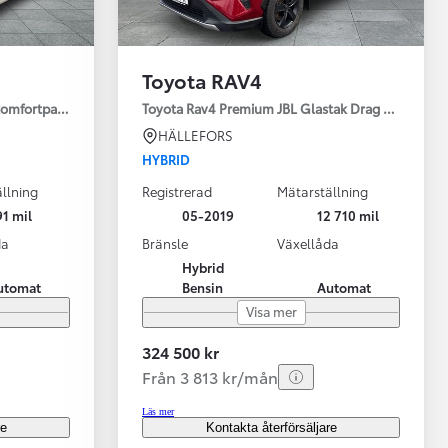
Toyota RAV4
 komfortpaket
Toyota Rav4 Premium JBL Glastak Drag Motorv Vhj
HÄLLEFORS
HYBRID
llning
Registrerad
Mätarställning
1 mil
05-2019
12 710 mil
da
Bränsle
Växellåda
Hybrid
utomat
Bensin
Automat
Visa mer
324 500 kr
Från 3 813 kr/mån
Läs mer
re
Kontakta återförsäljare