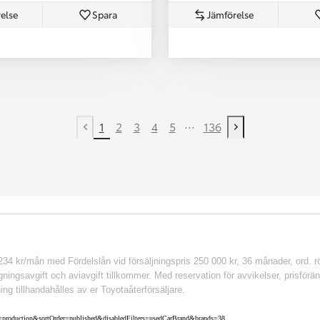
else
Spara
Jämförelse
...
1
2
3
4
5
136
Previous page
Next page
 kr/mån med Fördelslån vid försäljningspris 250 000 kr, 36 månader, ord. rör
ingsavgift och aviavgift tillkommer. Med reservation för avvikelser, prisföränd
ing tillhandahålles av er Toyotaåterförsäljare.
nv=production&sortOrder=published&disabledFilters=usedCarBrand&brands=38