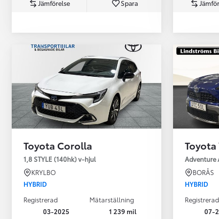
Jämförelse
Spara
Jämför
Från 360 900 kr
Från 3 548 kr/mån
Toyota Corolla
Toyota 
Easy Billån
Toyota GR Supra
1,8 STYLE (140hk) v-hjul
Adventure 
BENSIN
KRYLBO
BORÅS
HYBRID
HYBRID
Registrerad
Mätarställning
Registrerad
03-2025
1 239 mil
07-