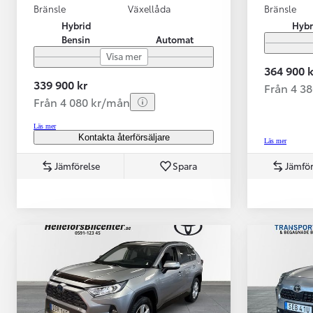
Bränsle
Växellåda
Bränsle
Hybrid
Hybr
Bensin
Automat
Visa mer
364 900 k
339 900 kr
Från 4 3
Från 4 080 kr/mån
Läs mer
Kontakta återförsäljare
Läs mer
Jämförelse
Spara
Jämför