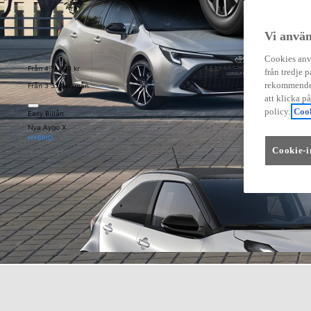
Vi använ
Cookies anvä
Från 479 900 kr
från tredje p
Från 3 333 kr/mån
rekommender
att klicka p
policy.
Cook
Easy Billån
Nya Aygo X
HYBRID
Cookie-i