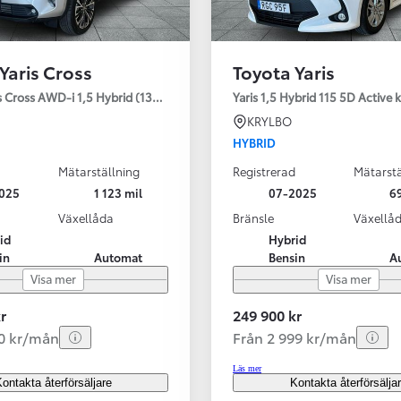
Yaris Cross
Toyota Yaris
s Cross AWD-i 1,5 Hybrid (130HK) Style V-hjul
Yaris 1,5 Hybrid 115 5D Active
KRYLBO
HYBRID
Mätarställning
Registrerad
Mätarstä
025
1 123 mil
07-2025
69
Växellåda
Bränsle
Växellå
id
Hybrid
in
Automat
Bensin
A
Visa mer
Visa mer
r
249 900 kr
40 kr/mån
Från 2 999 kr/mån
Läs mer
ontakta återförsäljare
Kontakta återförsälja