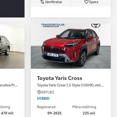
Jämförelse
Spara
Toyota Professio
När varje jobb r
Toyota Yaris Cross
ecutive Premium Drag 360-kamera JBL
Toyota Yaris Cross 1,5 Style (130HK) vinterhjul
KRYLBO
HYBRID
llning
Registrerad
Mätarställning
 470 mil
09-2025
225 mil