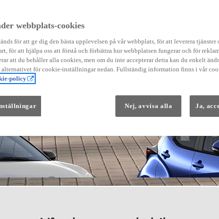
der webbplats-cookies
nds för att ge dig den bästa upplevelsen på vår webbplats, för att leverera tjänster
art, för att hjälpa oss att förstå och förbättra hur webbplatsen fungerar och för reklam
Från 569 900 kr
ar att du behåller alla cookies, men om du inte accepterar detta kan du enkelt än
Från 3 958 kr/mån
å alternativet för cookie-inställningar nedan. Fullständig information finns i vår coo
ie-policy
Yaris
HYBRID
nställningar
Nej, avvisa alla
Ja, acc