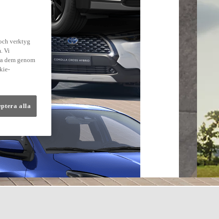
 och verktyg
. Vi
dra dem genom
kie-
eptera alla