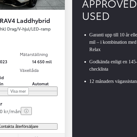
APPROVED
USED
 RAV4 Laddhybrid
SBIL!
hk) Drag/V-hjul/LED-ramp
Garanti upp till 10 år ell
mil – i kombination med
Relax
Mätarställning
Från 324 900 kr
2023
14 650 mil
Godkända enligt en 145
Från 3 194 kr/mån
checklista
Växellåda
id
Toyota C-HR
12 månaders vägassistan
in
Automat
HYBRID & LADDHYBRID
Visa mer
r
20 kr/mån
ontakta återförsäljare