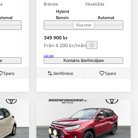
da
Bränsle
Växellåda
Hybrid
utomat
Bensin
Automat
Visa mer
349 900 kr
Från 4 200 kr/mån
Läs mer
re
Kontakta återförsäljare
Spara
Jämförelse
Spara