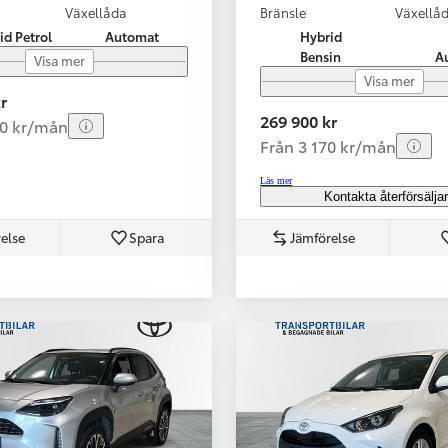
Växellåda
Bränsle
Växellå
id Petrol
Automat
Hybrid
Bensin
A
Visa mer
Visa mer
r
269 900 kr
80 kr/mån
Från 3 170 kr/mån
Läs mer
Kontakta återförsälja
else
Spara
Jämförelse