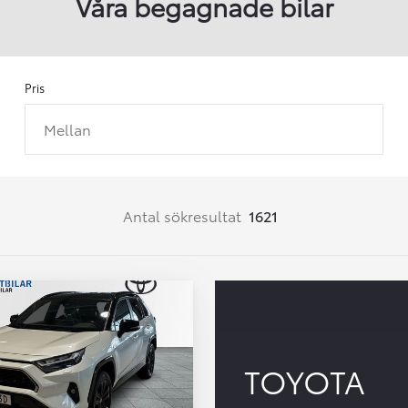
Våra begagnade bilar
Pris
Mellan
Från 257 900 kr
Från 2 535 kr/mån
Easy Billån
Corolla
Antal sökresultat
1621
HYBRID
TOYOTA