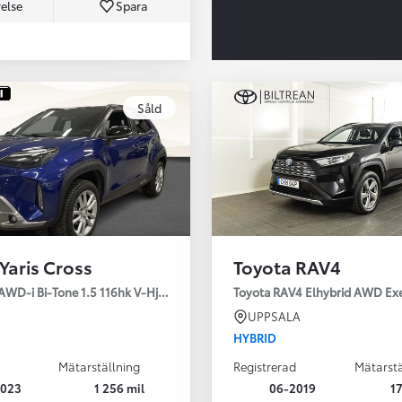
else
Spara
Såld
Från 350 900 kr
Från 3 450 kr/mån
Yaris Cross
Toyota RAV4
Easy Billån
Nya GR GT
AWD-i Bi-Tone 1.5 116hk V-Hjul Drag JBL
Toyota RAV4 Elhybrid AWD Ex
The soul lives on
UPPSALA
HYBRID
Mätarställning
Registrerad
Mätarstä
2023
1 256 mil
06-2019
17