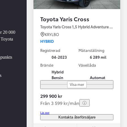
Toyota Yaris Cross
Toyota Yaris Cross 1,5 Hybrid Adventure Drag V-Hj
er 20 000
KRYLBO
 Toyota
HYBRID
Registrerad
Mätarställning
Vi har Sveriges mest nöjda biläg
Nya elbil
04-2023
6 289 mil
-punkts
Läs mer
Elbilar f
Bränsle
Växellåda
Hybrid
s
Bensin
Automat
Visa mer
299 900 kr
Från 3 599 kr/mån
Läs mer
Kontakta återförsäljare