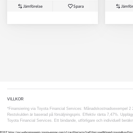
Jämförelse
Spara
Jämför
Från 852 900 kr
VILLKOR
*Finansiering via Toyota Financial Services: Månadskostnadsexempel 2 234
Restskulden är baserad på försäljningspris. Effektiv ränta 7,47%. Uppläggn
Toyota Financial Services. Ett bindande, utförligare och individuell beräkn
POST https://usc-webcomponents.toyota-europe.com/v1/car-filter/se/sv?carFilter=used&brand=toyota&uscE