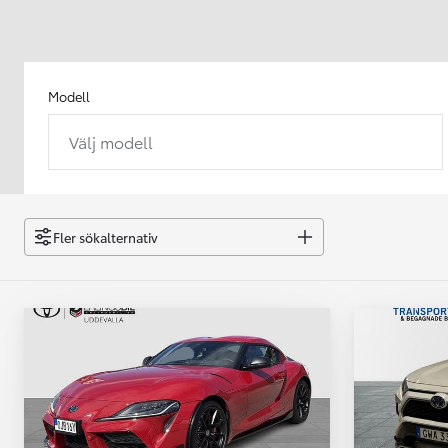
Modell
Välj modell
Från 238 900 kr
Från 2 349 kr/mån
Easy Billån
GR Yaris
Fler sökalternativ
BENSIN