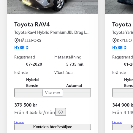
Toyota RAV4
Toyota 
Toyota Rav4 Hybrid Premium JBL Drag Led ramp Vhjul motorv
Toyota Yari
HÄLLEFORS
KRYLBO
HYBRID
HYBRID
Registrerad
Mätarställning
Registrerad
07-2020
5 735 mil
01-2
Bränsle
Växellåda
Bränsle
Hybrid
Hybr
Bensin
Automat
Bens
Visa mer
379 500 kr
344 900 k
Från 4 556 kr/mån
Från 4 1
Läs mer
Läs mer
Kontakta återförsäljare
K