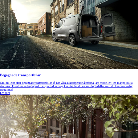
Begagnade transportbilar
Om du letar efter begagnade transportbilar så har våra auktoriserade återförsäljare modeller i en mängd olika
storlekar. Förutom en begagnad transportbil av hög kvalitet får du en smidig bilaffär som du kan känna dig
trygg med.
Läs mer