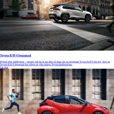
Toyota RAV4 begagnad
Hybrid eller laddhybrid – oavsett vad du är ute efter så finns det en begagnad Toyota RAV4 för dig. Köp en
Toyota RAV4 begagnad hos någon av våra många Toyota-återförsäljare.
Läs mer