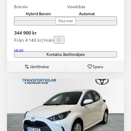
Bränsle
Växellåda
Hybrid Bensin
Automat
Visa mer
344 900 kr
Från 4 140 kr/mån
Läs mer
Kontakta återförsäljare
Jämförelse
Spara