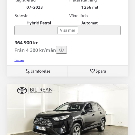
07-2023
1 256 mil
Bränsle
Växellåda
Hybrid Petrol
Automat
Visa mer
364 900 kr
Från 4 380 kr/mån
Läs mer
Jämförelse
Spara