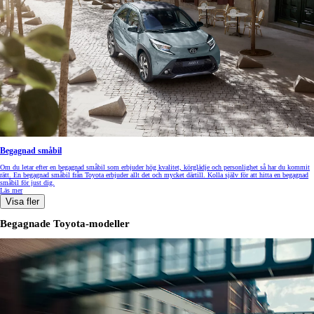
Begagnad småbil
Om du letar efter en begagnad småbil som erbjuder hög kvalitet, körglädje och personlighet så har du kommit
rätt. En begagnad småbil från Toyota erbjuder allt det och mycket därtill. Kolla själv för att hitta en begagnad
småbil för just dig.
Läs mer
Visa fler
Begagnade Toyota-modeller