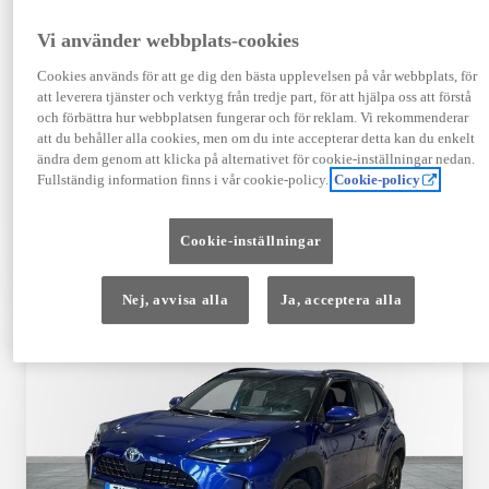
Registrerad
Mätarställning
09-2023
14 650 mil
Vi använder webbplats-cookies
Bränsle
Växellåda
Cookies används för att ge dig den bästa upplevelsen på vår webbplats, för
Hybrid Bensin
Automat
att leverera tjänster och verktyg från tredje part, för att hjälpa oss att förstå
Visa mer
och förbättra hur webbplatsen fungerar och för reklam. Vi rekommenderar
att du behåller alla cookies, men om du inte accepterar detta kan du enkelt
409 900 kr
ändra dem genom att klicka på alternativet för cookie-inställningar nedan.
Från 4 920 kr/mån
Fullständig information finns i vår cookie-policy.
Cookie-policy
Läs mer
Kontakta återförsäljare
Cookie-inställningar
Jämförelse
Spara
Nej, avvisa alla
Ja, acceptera alla