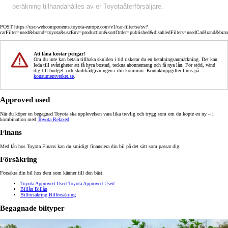
beräkning tillhandahålles av er Toyotaåterförsäljare.
POST https://usc-webcomponents.toyota-europe.com/v1/car-filter/se/sv?
carFilter=used&brand=toyota&uscEnv=production&sortOrder=published&disabledFilters=usedCarBrand&bra
Att låna kostar pengar!
Om du inte kan betala tillbaka skulden i tid riskerar du en betalningsanmärkning. Det kan
leda till svårigheter att få hyra bostad, teckna abonnemang och få nya lån. För stöd, vänd
dig till budget- och skuldrådgivningen i din kommun. Kontaktuppgifter finns på
konsumentverket.se
.
Approved used
När du köper en begagnad Toyota ska upplevelsen vara lika trevlig och trygg som om du köpte en ny – i
kombination med
Toyota Relaxed
.
Finans
Med lån hos Toyota Finans kan du smidigt finansiera din bil på det sätt som passar dig.
Försäkring
Försäkra din bil hos dem som känner till den bäst.
Toyota Approved Used
Toyota Approved Used
Billån
Billån
Bilförsäkring
Bilförsäkring
Begagnade biltyper