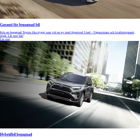
Garanti för begagnad bil
Köp en begagnad Toyota lika tryggt som vid en ny med Approved Used - Vägassistans och kvalitetsgaranti
ingår. Läs mer här!
Läs mer
Hybridbil begagnad