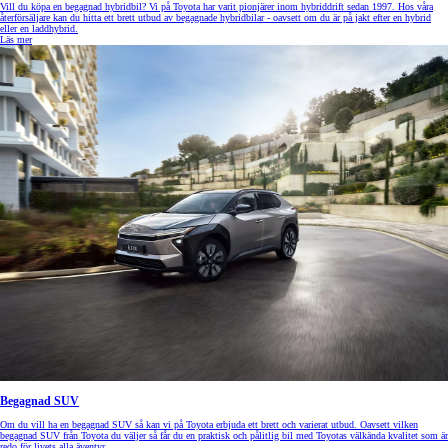
Vill du köpa en begagnad hybridbil? Vi på Toyota har varit pionjärer inom hybriddrift sedan 1997. Hos våra
återförsäljare kan du hitta ett brett utbud av begagnade hybridbilar - oavsett om du är på jakt efter en hybrid
eller en laddhybrid.
Läs mer
Begagnad SUV
Om du vill ha en begagnad SUV så kan vi på Toyota erbjuda ett brett och varierat utbud. Oavsett vilken
begagnad SUV från Toyota du väljer så får du en praktisk och pålitlig bil med Toyotas välkända kvalitet som är
redo för livets alla äventyr.