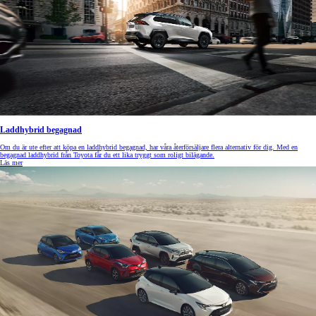
Laddhybrid begagnad
Om du är ute efter att köpa en laddhybrid begagnad, har våra återförsäljare flera alternativ för dig. Med en
begagnad laddhybrid från Toyota får du ett lika tryggt som roligt bilägande.
Läs mer