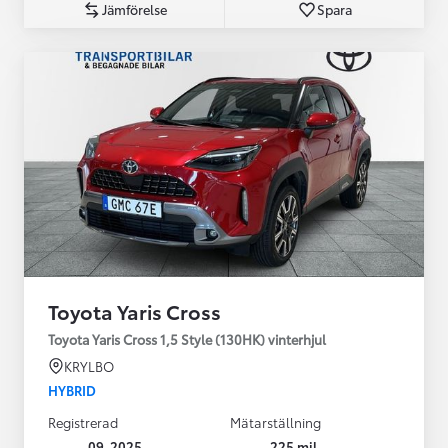
Jämförelse
Spara
Toyota Yaris Cross
Toyota Yaris Cross 1,5 Style (130HK) vinterhjul
KRYLBO
HYBRID
Registrerad
Mätarställning
09-2025
225 mil