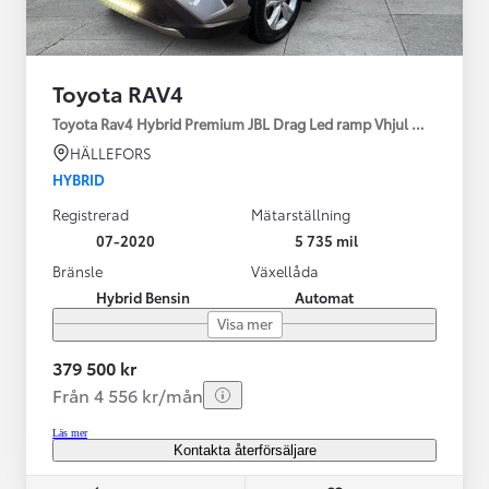
Toyota RAV4
Toyota Rav4 Hybrid Premium JBL Drag Led ramp Vhjul motorv
HÄLLEFORS
HYBRID
Registrerad
Mätarställning
07-2020
5 735 mil
Bränsle
Växellåda
Hybrid Bensin
Automat
Visa mer
379 500 kr
Från 4 556 kr/mån
Läs mer
Kontakta återförsäljare