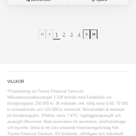
1
2
3
4
First Page
Previous page
Next page
Last Page
VILLKOR
*Finansiering via Toyota Financial Services:
Månadskostnadsexempel 2 234 kr/mån med Fördelslån vid
försäljningspris 250 000 kr, 36 månader, ord. rörlig ränta 6,69, 75 000
kr kontantinsats och 125 000 kr restskuld. Restskulden är baserad
på försäljningspris. Effektiv ränta 7,47%. Uppläggningsavgift och
aviavgift tillkommer. Med reservation för avvikelser, prisförändringar
och tryckfel. Detta är ett icke bindande finansieringsförslag från
Toyota Financial Services. Ett bindande, utförligare och individuell