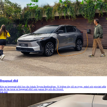
Begagnad elbil
Köp en begagnad elbil hos din lokala Toyota-återförsäljare. Vi hjälper dig till en trygg, enkel och prisvärd affär
när du har hittat en begagnad elbil som passar dig och din livsstil.
Läs mer