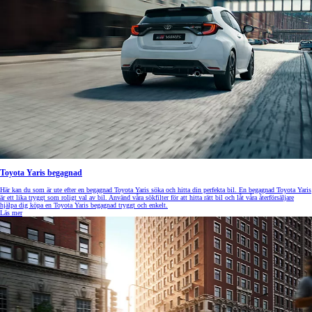
Toyota Yaris begagnad
Här kan du som är ute efter en begagnad Toyota Yaris söka och hitta din perfekta bil. En begagnad Toyota Yaris
är ett lika tryggt som roligt val av bil. Använd våra sökfilter för att hitta rätt bil och låt våra återförsäljare
hjälpa dig köpa en Toyota Yaris begagnad tryggt och enkelt.
Läs mer