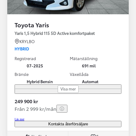
Toyota Yaris
Yaris 1,5 Hybrid 115 5D Active komfortpaket
KRYLBO
HYBRID
Registrerad
Mätarställning
07-2025
691 mil
Bränsle
Växellåda
Hybrid Bensin
Automat
Visa mer
249 900 kr
Från 2 999 kr/mån
Läs mer
Kontakta återförsäljare