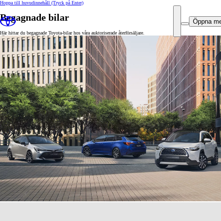
Hoppa till huvudinnehåll
(Tryck på Enter)
Begagnade bilar
Öppna m
Här hittar du begagnade Toyota-bilar hos våra auktoriserade återförsäljare.