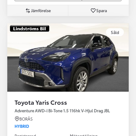
Jämförelse
Spara
Såld
Toyota Yaris Cross
Adventure AWD-i Bi-Tone 1.5 116hk V-Hjul Drag JBL
BORÅS
HYBRID
Registrerad
Mätarställning