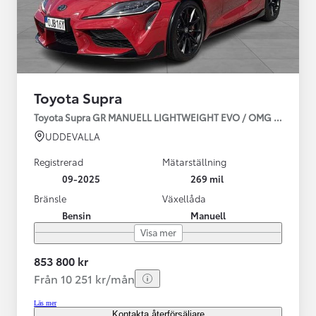
Toyota Supra
Toyota Supra GR MANUELL LIGHTWEIGHT EVO / OMG LEV! MOM
UDDEVALLA
Registrerad
Mätarställning
09-2025
269 mil
Bränsle
Växellåda
Bensin
Manuell
Visa mer
853 800 kr
Från 10 251 kr/mån
Läs mer
Kontakta återförsäljare