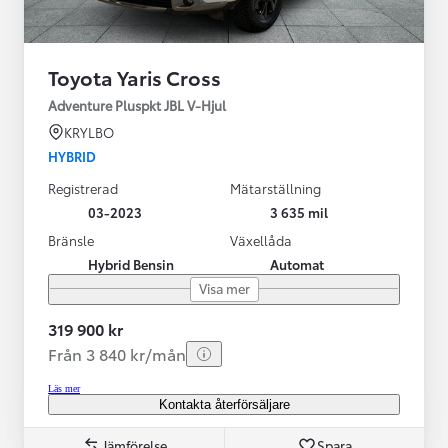
Toyota Yaris Cross
Adventure Pluspkt JBL V-Hjul
KRYLBO
HYBRID
Registrerad
Mätarställning
03-2023
3 635 mil
Bränsle
Växellåda
Hybrid Bensin
Automat
Visa mer
319 900 kr
Från 3 840 kr/mån
Läs mer
Kontakta återförsäljare
Jämförelse
Spara