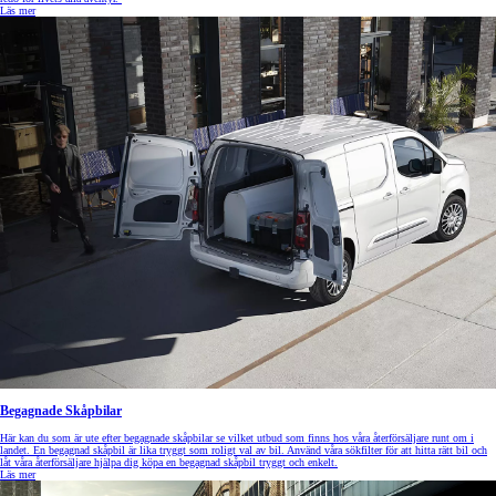
Läs mer
Begagnade Skåpbilar
Här kan du som är ute efter begagnade skåpbilar se vilket utbud som finns hos våra återförsäljare runt om i
landet. En begagnad skåpbil är lika tryggt som roligt val av bil. Använd våra sökfilter för att hitta rätt bil och
låt våra återförsäljare hjälpa dig köpa en begagnad skåpbil tryggt och enkelt.
Läs mer