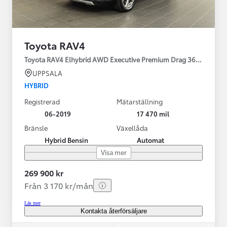
Toyota RAV4
Toyota RAV4 Elhybrid AWD Executive Premium Drag 360-kamera 
UPPSALA
HYBRID
Registrerad
Mätarställning
06-2019
17 470 mil
Bränsle
Växellåda
Hybrid Bensin
Automat
Visa mer
269 900 kr
Från 3 170 kr/mån
Läs mer
Kontakta återförsäljare