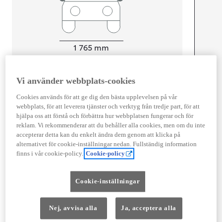
Width
1 765
mm
Vi använder webbplats-cookies
Föbrukning
Cookies används för att ge dig den bästa upplevelsen på vår
webbplats, för att leverera tjänster och verktyg från tredje part, för att
Förbrukning
4,5
l/100 km
hjälpa oss att förstå och förbättra hur webbplatsen fungerar och för
Euro Class
reklam. Vi rekommenderar att du behåller alla cookies, men om du inte
EURO 6
accepterar detta kan du enkelt ändra dem genom att klicka på
alternativet för cookie-inställningar nedan. Fullständig information
Kombinerad Co2
101
g/km
finns i vår cookie-policy.
Cookie-policy
Motor
Cookie-inställningar
Cylindrar
3
Kapacitet
1 490
cc
Nej, avvisa alla
Ja, acceptera alla
Effekt
85
kw (116 hk)