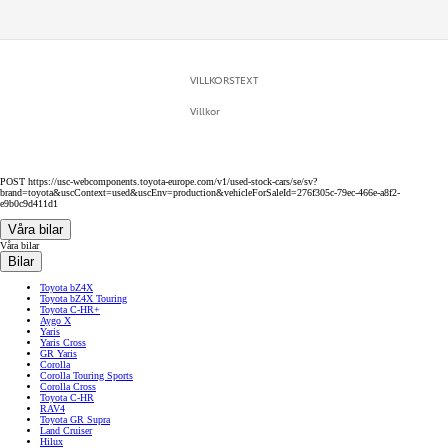
VILLKORSTEXT
Villkor
POST https://usc-webcomponents.toyota-europe.com/v1/used-stock-cars/se/sv?
brand=toyota&uscContext=used&uscEnv=production&vehicleForSaleId=276f305c-79ec-466e-a8f2-
e9b0c9d411d1
Våra bilar
Våra bilar
Bilar
Toyota bZ4X
Toyota bZ4X Touring
Toyota C-HR+
Aygo X
Yaris
Yaris Cross
GR Yaris
Corolla
Corolla Touring Sports
Corolla Cross
Toyota C-HR
RAV4
Toyota GR Supra
Land Cruiser
Hilux