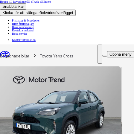
Hoppa till huvudinnehåll
(Tryck på Enter)
Snabblänkar
Klicka för att stänga räckviddsöverlägget
Prislistor & broschyrer
Hitta återförsäljare
Boka provkörning
Kontakta verkstad
Boka service
Kontaktinformation
You are here
:
Öppna meny
Begagnade bilar
Toyota Yaris Cross