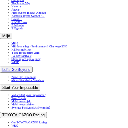
Om Toyota
The Toyota Way
Historia
Ansvar
Press
(Opens in new window)
Kontakta Toyota Sweden AB
Covid-19
KINTO Share
Bilsäkerhet
Bilägande
Miljö
Miljö
Miljöutmaning - Environmental Challenge 2050
Hållbar mobilitet
4 steg för en bättre värld
Hållbart samhälle
Styrning och uppföljning
WLTP
Let´s Go Beyond
Zero City Utställning
adidas Stockholm Marathon
Start Your Impossible
Vad är Start your impossible?
Team Toyota
Mobilitetsprojekt
Mobilitetsprodukter
Sveriges Paralympiska Kommitté
TOYOTA GAZOO Racing
Om TOYOTA GAZOO Racing
WRC