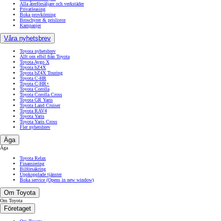
Alla återförsäljare och verkstäder
Privatleasing
Boka provkörning
Broschyrer & prislistor
Kampanjer
Våra nyhetsbrev
Toyota nyhetsbrev
Allt om elbil från Toyota
Toyota Aygo X
Toyota bZ4X
Toyota bZ4X Touring
Toyota C-HR
Toyota C-HR+
Toyota Corolla
Toyota Corolla Cross
Toyota GR Yaris
Toyota Land Cruiser
Toyota RAV4
Toyota Yaris
Toyota Yaris Cross
Fler nyhetsbrev
Äga
Äga
Toyota Relax
Finansiering
Bilförsäkring
Uppkopplade tjänster
Boka service
(Opens in new window)
Om Toyota
Om Toyota
Företaget