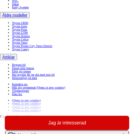
WEC
Dakar
Rally Sweden
Äldre modeller
Toyota GR86
Toyota Auris
Toyota Prius
Toyota GT86
Toyota Avensis
Toyota Celica
Toyota Verso
Toyota Proace City Verso Electric
Toyota Camry
Artiklar
Bogsera bil
Diesel eller bensin
Elbil på vintern
Hur mycket får jag dra med min bil
Mönsterdjup på däck
Kontakta oss
Håll dig uppdaterad
(Opens in new window)
Tillgänglighet
Data Act
(Opens in new window)
(Opens in new window)
(Opens in new window)
(Opens in new window)
Copyright © Toyota 2026
Jag är intresserad
Sajtpolicy
Integritetspolicy
Cookiepolicy
Sammanställning av personuppgiftsbehandlingar