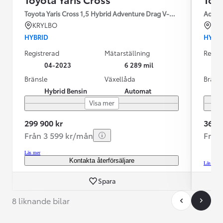
Toyota Yaris Cross 1,5 Hybrid Adventure Drag V-Hjul
Advent
KRYLBO
BO
HYBRID
HYBR
Registrerad
Mätarställning
Regist
04-2023
6 289 mil
Bränsle
Växellåda
Bräns
Hybrid Bensin
Automat
Visa mer
299 900 kr
364 9
Från 3 599 kr/mån
Från
Läs mer
Kontakta återförsäljare
Läs mer
Spara
8 liknande bilar