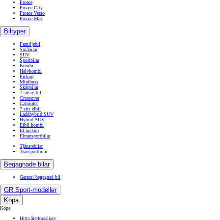
Proace
Proace City
Proace Verso
Proace Max
Biltyper
Familjebil
Småbilar
SUV
Sportbilar
Kombi
Halvkombi
Pickup
Minibuss
Skåpbilar
7-sitsig bil
Crossover
Cabriolet
7 sits elbil
Laddhybrid SUV
Hybrid SUV
Elbil kombi
El pickup
Eltransportbilar
Tjänstebilar
Transportbilar
Begagnade bilar
Garanti begagnad bil
GR Sport-modeller
Köpa
Köpa
Hitta återförsäljare