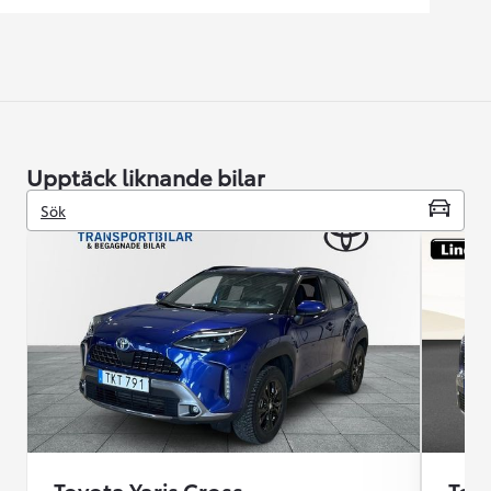
Upptäck liknande bilar
Sök
Toyota Yaris Cross
Toyo