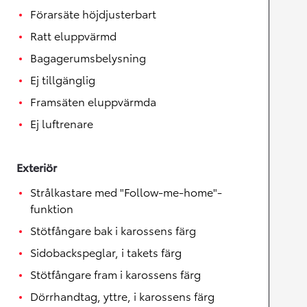
Förarsäte höjdjusterbart
Ratt eluppvärmd
Bagagerumsbelysning
Ej tillgänglig
Framsäten eluppvärmda
Ej luftrenare
Exteriör
Strålkastare med "Follow-me-home"-
funktion
Stötfångare bak i karossens färg
Sidobackspeglar, i takets färg
Stötfångare fram i karossens färg
Dörrhandtag, yttre, i karossens färg