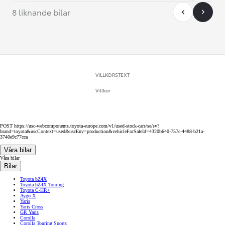
8 liknande bilar
VILLKORSTEXT
Villkor
POST https://usc-webcomponents.toyota-europe.com/v1/used-stock-cars/se/sv?
brand=toyota&uscContext=used&uscEnv=production&vehicleForSaleId=4320b640-757c-4488-b21a-
3740e9c77cca
Våra bilar
Våra bilar
Bilar
Toyota bZ4X
Toyota bZ4X Touring
Toyota C-HR+
Aygo X
Yaris
Yaris Cross
GR Yaris
Corolla
Corolla Touring Sports