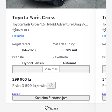
Toyota Yaris Cross
Toyo
Toyota Yaris Cross 1,5 Hybrid Adventure Drag V-Hjul
Toyota
KRYLBO
KR
HYBRID
HYBR
Registrerad
Mätarställning
Regist
04-2023
6 289 mil
Bränsle
Växellåda
Bräns
Hybrid Bensin
Automat
Visa mer
299 900 kr
344 9
Från 3 599 kr/mån
Från
Läs mer
Läs mer
Kontakta återförsäljare
Spara