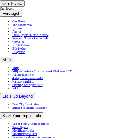
Om Toyota
Om Toyota
Företaget
Om Toyota
The Toyota Way
Historia
Ansvar
Press
(Opens in new window)
Kontakta Toyota Sweden AB
Covid-19
KINTO Share
Bilsäkerhet
Bilägande
Miljö
Miljö
Miljöutmaning - Environmental Challenge 2050
Hållbar mobilitet
4 steg för en bättre värld
Hållbart samhälle
Styrning och uppföljning
WLTP
Let´s Go Beyond
Zero City Utställning
adidas Stockholm Marathon
Start Your Impossible
Vad är Start your impossible?
Team Toyota
Mobilitetsprojekt
Mobilitetsprodukter
Sveriges Paralympiska Kommitté