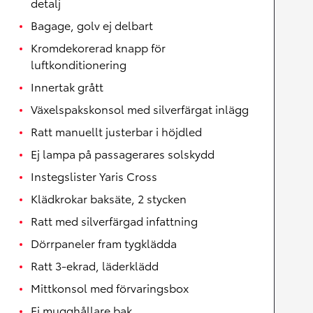
detalj
Bagage, golv ej delbart
Kromdekorerad knapp för
luftkonditionering
Innertak grått
Växelspakskonsol med silverfärgat inlägg
Ratt manuellt justerbar i höjdled
Ej lampa på passagerares solskydd
Instegslister Yaris Cross
Klädkrokar baksäte, 2 stycken
Ratt med silverfärgad infattning
Dörrpaneler fram tygklädda
Ratt 3-ekrad, läderklädd
Mittkonsol med förvaringsbox
Ej mugghållare bak