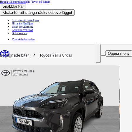
Hoppa till huvudinnehåll
(Tryck på Enter)
Snabblänkar
Klicka för att stänga räckviddsöverlägget
Prislistor & broschyrer
Hitta återförsäljare
Boka provkörning
Kontakta verkstad
Boka service
Kontaktinformation
You are here
:
Öppna meny
Begagnade bilar
Toyota Yaris Cross