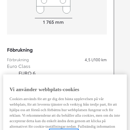
Width
1 765
mm
Föbrukning
Förbrukning
4,5
l/100 km
Euro Class
EURO 6
Kombinerad Co2
101
g/km
Vi använder webbplats-cookies
Motor
Cookies används för att ge dig den bästa upplevelsen på vår
webbplats, för att leverera tjänster och verktyg från tredje part, för att
Cylindrar
3
hjälpa oss att förstå och förbättra hur webbplatsen fungerar och för
Kapacitet
1 490
cc
reklam. Vi rekommenderar att du behåller alla cookies, men om du inte
Effekt
85
kw (116 hk)
accepterar detta kan du enkelt ändra dem genom att klicka på
alternativet för cookie-inställningar nedan. Fullständig information