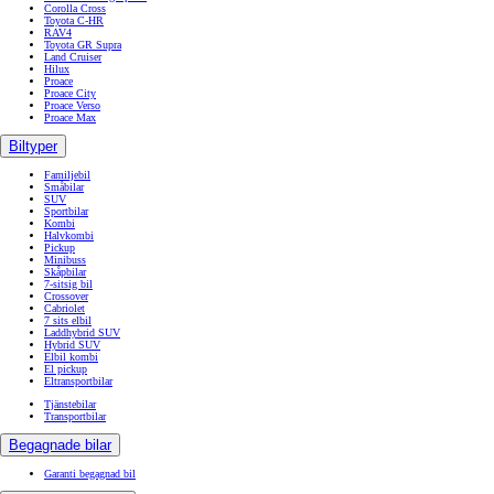
Corolla Cross
Toyota C-HR
RAV4
Toyota GR Supra
Land Cruiser
Hilux
Proace
Proace City
Proace Verso
Proace Max
Biltyper
Familjebil
Småbilar
SUV
Sportbilar
Kombi
Halvkombi
Pickup
Minibuss
Skåpbilar
7-sitsig bil
Crossover
Cabriolet
7 sits elbil
Laddhybrid SUV
Hybrid SUV
Elbil kombi
El pickup
Eltransportbilar
Tjänstebilar
Transportbilar
Begagnade bilar
Garanti begagnad bil