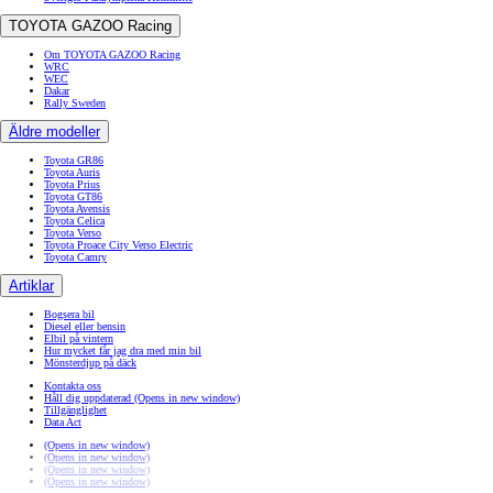
TOYOTA GAZOO Racing
Om TOYOTA GAZOO Racing
WRC
WEC
Dakar
Rally Sweden
Äldre modeller
Toyota GR86
Toyota Auris
Toyota Prius
Toyota GT86
Toyota Avensis
Toyota Celica
Toyota Verso
Toyota Proace City Verso Electric
Toyota Camry
Artiklar
Bogsera bil
Diesel eller bensin
Elbil på vintern
Hur mycket får jag dra med min bil
Mönsterdjup på däck
Kontakta oss
Håll dig uppdaterad
(Opens in new window)
Tillgänglighet
Data Act
(Opens in new window)
(Opens in new window)
(Opens in new window)
(Opens in new window)