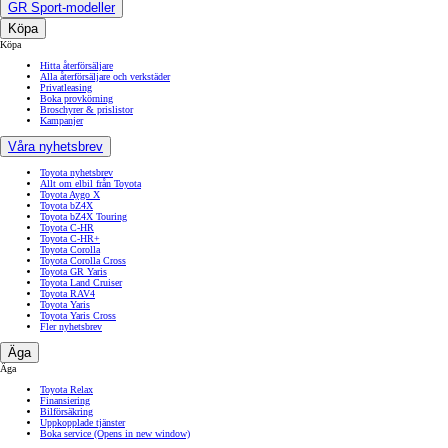
GR Sport-modeller
Köpa
Köpa
Hitta återförsäljare
Alla återförsäljare och verkstäder
Privatleasing
Boka provkörning
Broschyrer & prislistor
Kampanjer
Våra nyhetsbrev
Toyota nyhetsbrev
Allt om elbil från Toyota
Toyota Aygo X
Toyota bZ4X
Toyota bZ4X Touring
Toyota C-HR
Toyota C-HR+
Toyota Corolla
Toyota Corolla Cross
Toyota GR Yaris
Toyota Land Cruiser
Toyota RAV4
Toyota Yaris
Toyota Yaris Cross
Fler nyhetsbrev
Äga
Äga
Toyota Relax
Finansiering
Bilförsäkring
Uppkopplade tjänster
Boka service
(Opens in new window)