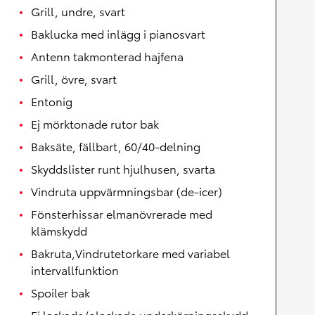
Grill, undre, svart
Baklucka med inlägg i pianosvart
Antenn takmonterad hajfena
Grill, övre, svart
Entonig
Ej mörktonade rutor bak
Baksäte, fällbart, 60/40-delning
Skyddslister runt hjulhusen, svarta
Vindruta uppvärmningsbar (de-icer)
Fönsterhissar elmanövrerade med
klämskydd
Bakruta,Vindrutetorkare med variabel
intervallfunktion
Spoiler bak
Ej lackade/olackade underkörningsskydd