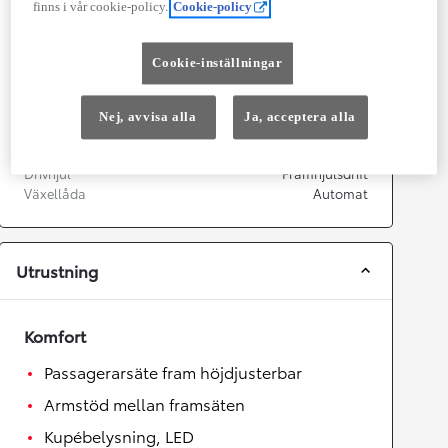
finns i vår cookie-policy.
Cookie-policy
Prestanda
Topphastighet
170
km/h
Cookie-inställningar
Acceleration 0-100km/h
11,2
sekunder
Nej, avvisa alla
Ja, acceptera alla
Växellåda
Drivhjul
Framhjulsdrift
Växellåda
Automat
Utrustning
Komfort
Passagerarsäte fram höjdjusterbar
Armstöd mellan framsäten
Kupébelysning, LED