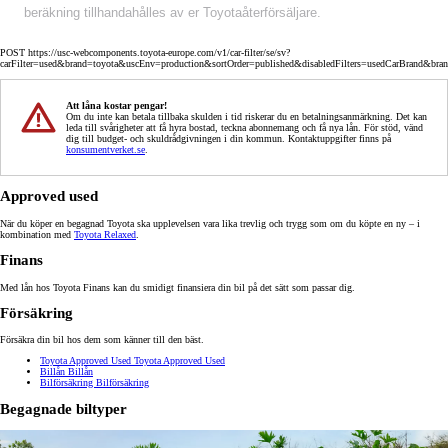
beräkning tillhandahålles av er Toyotaåterförsäljare.
POST https://usc-webcomponents.toyota-europe.com/v1/car-filter/se/sv?
carFilter=used&brand=toyota&uscEnv=production&sortOrder=published&disabledFilters=usedCarBrand&bra
Att låna kostar pengar!
Om du inte kan betala tillbaka skulden i tid riskerar du en betalningsanmärkning. Det kan
leda till svårigheter att få hyra bostad, teckna abonnemang och få nya lån. För stöd, vänd
dig till budget- och skuldrådgivningen i din kommun. Kontaktuppgifter finns på
konsumentverket.se
.
Approved used
När du köper en begagnad Toyota ska upplevelsen vara lika trevlig och trygg som om du köpte en ny – i
kombination med
Toyota Relaxed
.
Finans
Med lån hos Toyota Finans kan du smidigt finansiera din bil på det sätt som passar dig.
Försäkring
Försäkra din bil hos dem som känner till den bäst.
Toyota Approved Used
Toyota Approved Used
Billån
Billån
Bilförsäkring
Bilförsäkring
Begagnade biltyper