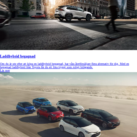
Laddhybrid begagnad
Om du är ute efter att köpa en laddhybrid begagnad, har våra återförsäljare flera alternativ för dig. Med en
begagnad laddhybrid från Toyota får du ett lika tryggt som roligt bilägande.
Läs mer