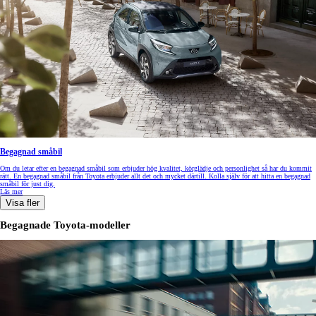
Begagnad småbil
Om du letar efter en begagnad småbil som erbjuder hög kvalitet, körglädje och personlighet så har du kommit
rätt. En begagnad småbil från Toyota erbjuder allt det och mycket därtill. Kolla själv för att hitta en begagnad
småbil för just dig.
Läs mer
Visa fler
Begagnade Toyota-modeller