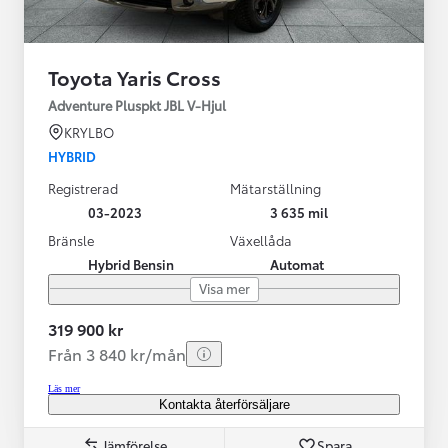
Toyota Yaris Cross
Adventure Pluspkt JBL V-Hjul
KRYLBO
HYBRID
Registrerad
Mätarställning
03-2023
3 635 mil
Bränsle
Växellåda
Hybrid Bensin
Automat
Visa mer
319 900 kr
Från 3 840 kr/mån
Läs mer
Kontakta återförsäljare
Jämförelse
Spara