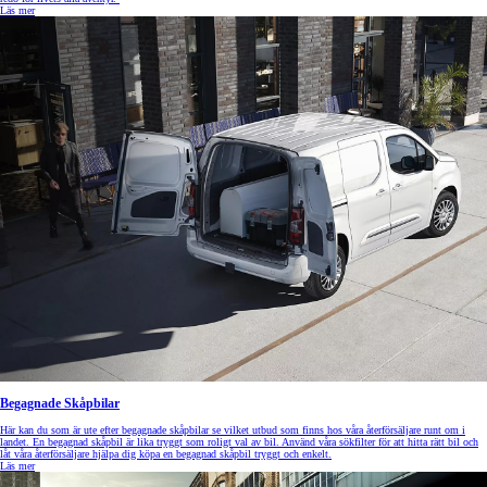
Läs mer
Begagnade Skåpbilar
Här kan du som är ute efter begagnade skåpbilar se vilket utbud som finns hos våra återförsäljare runt om i
landet. En begagnad skåpbil är lika tryggt som roligt val av bil. Använd våra sökfilter för att hitta rätt bil och
låt våra återförsäljare hjälpa dig köpa en begagnad skåpbil tryggt och enkelt.
Läs mer