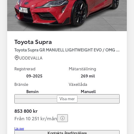
Toyota Supra
Toyota Supra GR MANUELL LIGHTWEIGHT EVO / OMG LEV! MOM
UDDEVALLA
Registrerad
Mätarställning
09-2025
269 mil
Bränsle
Växellåda
Bensin
Manuell
Visa mer
853 800 kr
Från 10 251 kr/mån
Läs mer
Kontakta återförsäljare