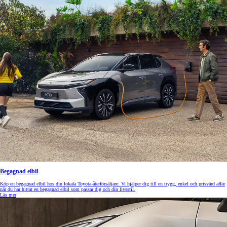
Begagnad elbil
Köp en begagnad elbil hos din lokala Toyota-återförsäljare. Vi hjälper dig till en trygg, enkel och prisvärd affär
när du har hittat en begagnad elbil som passar dig och din livsstil.
Läs mer