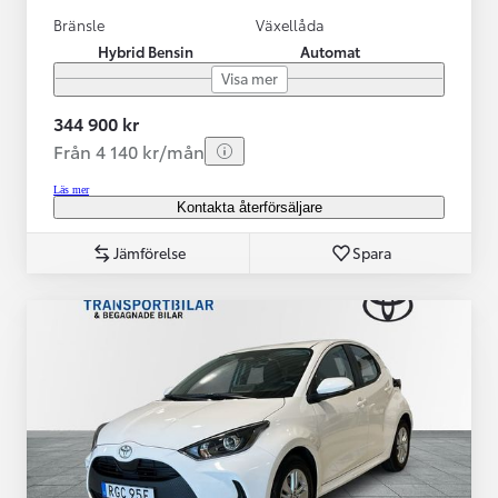
Bränsle
Växellåda
Hybrid Bensin
Automat
Visa mer
344 900 kr
Från 4 140 kr/mån
Läs mer
Kontakta återförsäljare
Jämförelse
Spara