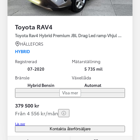
Toyota RAV4
Toyota Rav4 Hybrid Premium JBL Drag Led ramp Vhjul motorv
HÄLLEFORS
HYBRID
Registrerad
Mätarställning
07-2020
5 735 mil
Bränsle
Växellåda
Hybrid Bensin
Automat
Visa mer
379 500 kr
Från 4 556 kr/mån
Läs mer
Kontakta återförsäljare