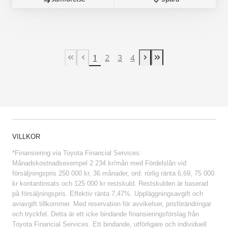
1
2
3
4
First Page
Previous page
Next page
Last Page
VILLKOR
*Finansiering via Toyota Financial Services:
Månadskostnadsexempel 2 234 kr/mån med Fördelslån vid
försäljningspris 250 000 kr, 36 månader, ord. rörlig ränta 6,69, 75 000
kr kontantinsats och 125 000 kr restskuld. Restskulden är baserad
på försäljningspris. Effektiv ränta 7,47%. Uppläggningsavgift och
aviavgift tillkommer. Med reservation för avvikelser, prisförändringar
och tryckfel. Detta är ett icke bindande finansieringsförslag från
Toyota Financial Services. Ett bindande, utförligare och individuell