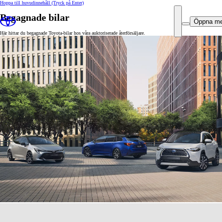
Hoppa till huvudinnehåll
(Tryck på Enter)
Begagnade bilar
Öppna m
Här hittar du begagnade Toyota-bilar hos våra auktoriserade återförsäljare.