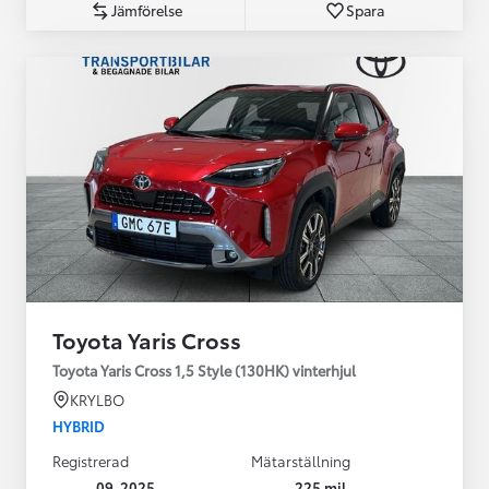
Jämförelse
Spara
Toyota Yaris Cross
Toyota Yaris Cross 1,5 Style (130HK) vinterhjul
KRYLBO
HYBRID
Registrerad
Mätarställning
09-2025
225 mil