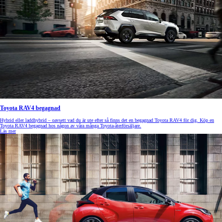
Toyota RAV4 begagnad
Hybrid eller laddhybrid – oavsett vad du är ute efter så finns det en begagnad Toyota RAV4 för dig. Köp en
Toyota RAV4 begagnad hos någon av våra många Toyota-återförsäljare.
Läs mer