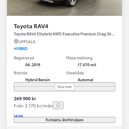
Toyota RAV4
Toyota RAV4 Elhybrid AWD Executive Premium Drag 360-kamera 
UPPSALA
HYBRID
Registrerad
Mätarställning
06-2019
17 470 mil
Bränsle
Växellåda
Hybrid Bensin
Automat
Visa mer
269 900 kr
Från 3 170 kr/mån
Läs mer
Kontakta återförsäljare