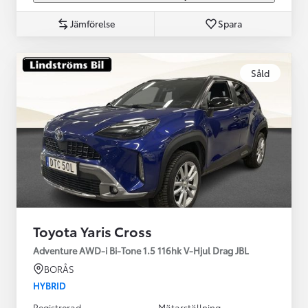
Jämförelse
Spara
Såld
Toyota Yaris Cross
Adventure AWD-i Bi-Tone 1.5 116hk V-Hjul Drag JBL
BORÅS
HYBRID
Registrerad
Mätarställning