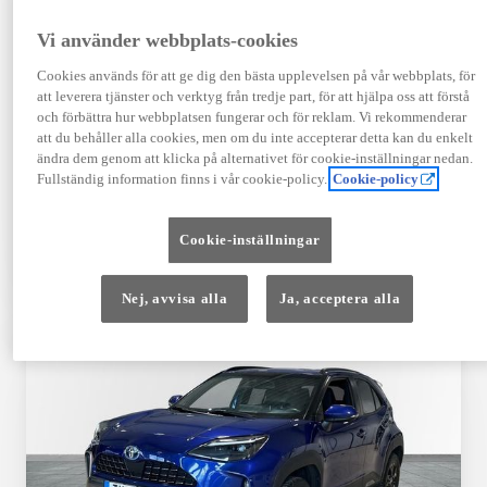
Registrerad
Mätarställning
09-2023
14 650 mil
Vi använder webbplats-cookies
Bränsle
Växellåda
Cookies används för att ge dig den bästa upplevelsen på vår webbplats, för
Hybrid Bensin
Automat
att leverera tjänster och verktyg från tredje part, för att hjälpa oss att förstå
Visa mer
och förbättra hur webbplatsen fungerar och för reklam. Vi rekommenderar
att du behåller alla cookies, men om du inte accepterar detta kan du enkelt
409 900 kr
ändra dem genom att klicka på alternativet för cookie-inställningar nedan.
Från 4 920 kr/mån
Fullständig information finns i vår cookie-policy.
Cookie-policy
Läs mer
Kontakta återförsäljare
Cookie-inställningar
Jämförelse
Spara
Nej, avvisa alla
Ja, acceptera alla