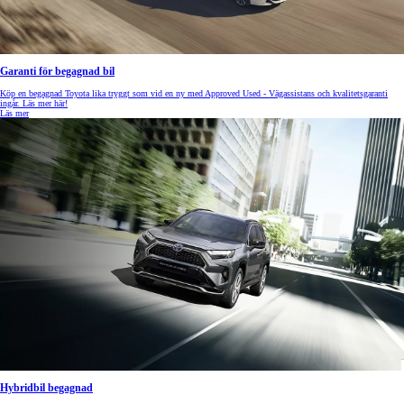
Garanti för begagnad bil
Köp en begagnad Toyota lika tryggt som vid en ny med Approved Used - Vägassistans och kvalitetsgaranti
ingår. Läs mer här!
Läs mer
Hybridbil begagnad