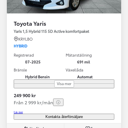
Toyota Yaris
Yaris 1,5 Hybrid 115 5D Active komfortpaket
KRYLBO
HYBRID
Registrerad
Mätarställning
07-2025
691 mil
Bränsle
Växellåda
Hybrid Bensin
Automat
Visa mer
249 900 kr
Från 2 999 kr/mån
Läs mer
Kontakta återförsäljare