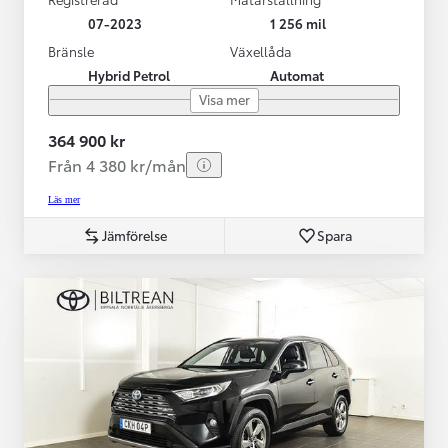
07-2023
1 256 mil
Bränsle
Växellåda
Hybrid Petrol
Automat
Visa mer
364 900 kr
Från 4 380 kr/mån
Läs mer
Jämförelse
Spara