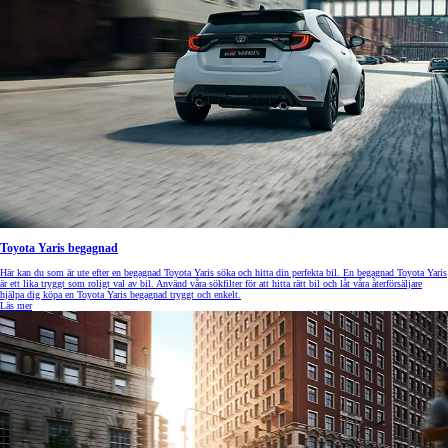
Toyota Yaris begagnad
Här kan du som är ute efter en begagnad Toyota Yaris söka och hitta din perfekta bil. En begagnad Toyota Yaris
är ett lika tryggt som roligt val av bil. Använd våra sökfilter för att hitta rätt bil och låt våra återförsäljare
hjälpa dig köpa en Toyota Yaris begagnad tryggt och enkelt.
Läs mer