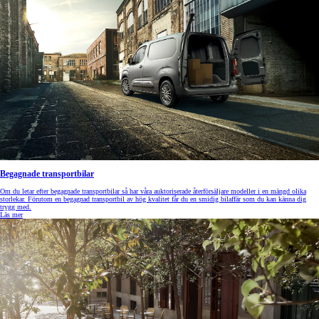
Begagnade transportbilar
Om du letar efter begagnade transportbilar så har våra auktoriserade återförsäljare modeller i en mängd olika
storlekar. Förutom en begagnad transportbil av hög kvalitet får du en smidig bilaffär som du kan känna dig
trygg med.
Läs mer