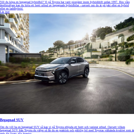
Vill du köpa en begagnad hybridbil? Vi på Toyota har varit pionjärer inom hybriddrift sedan 1997. Hos våra
återförsäljare kan du hitta ett brett utbud av begagnade hybridbilar - oavsett om du är på jakt efter en hybrid
eller en laddhybrid.
Läs mer
Begagnad SUV
Om du vill ha en begagnad SUV så kan vi på Toyota erbjuda ett brett och varierat utbud. Oavsett vilken
begagnad SUV från Toyota du väljer så får du en praktisk och pålitlig bil med Toyotas välkända kvalitet som är
redo för livets alla äventyr.