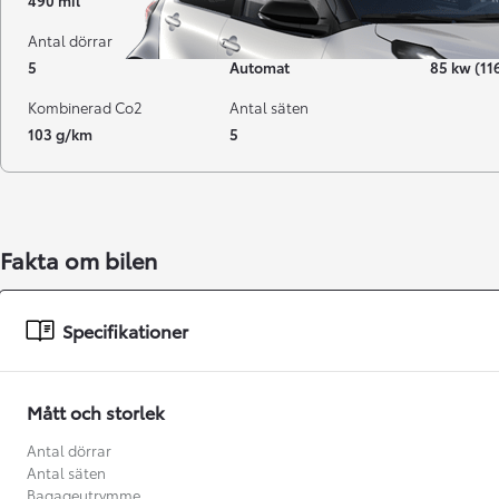
490 mil
10-2025
Hybrid Be
Antal dörrar
Växellåda
Effekt
5
Automat
85 kw (11
Kombinerad Co2
Antal säten
103 g/km
5
Fakta om bilen
Från 238 900 kr
Specifikationer
Från 2 349 kr/mån
Easy Billån
Mått och storlek
GR Yaris
BENSIN
Antal dörrar
Antal säten
Bagageutrymme