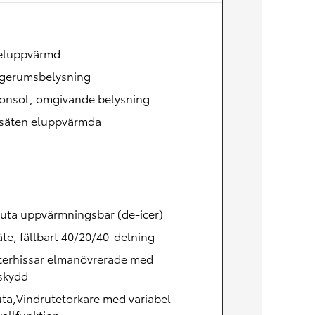
Nya GR GT
The soul lives on
 eluppvärmd
gerumsbelysning
konsol, omgivande belysning
säten eluppvärmda
uta uppvärmningsbar (de-icer)
te, fällbart 40/20/40-delning
terhissar elmanövrerade med
skydd
ta,Vindrutetorkare med variabel
vallfunktion