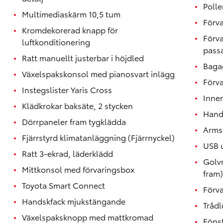
Polle
Multimediaskärm 10,5 tum
Förva
Kromdekorerad knapp för
Förva
luftkonditionering
pass
Ratt manuellt justerbar i höjdled
Bagag
Växelspakskonsol med pianosvart inlägg
Förva
Instegslister Yaris Cross
Inner
Klädkrokar baksäte, 2 stycken
Handt
Dörrpaneler fram tygklädda
Arms
Fjärrstyrd klimatanläggning (Fjärrnyckel)
USB u
Ratt 3-ekrad, läderklädd
Golvm
Mittkonsol med förvaringsbox
fram)
Toyota Smart Connect
Förv
Handskfack mjukstängande
Trådl
Växelspaksknopp med mattkromad
Föns