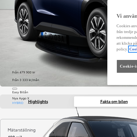
Vi använ
Cookies anvä
från tredje p
rekommender
att klicka p
policy.
Cook
Cookie-i
Från 479 900 kr
Från 3 333 kr/mån
Easy Billån
Nya Aygo X
Highlights
Fakta om bilen
HYBRID
Mätarställning
Registrerad
Bränsle