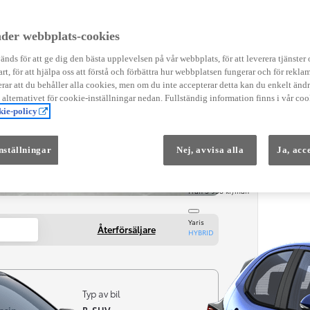
Instruktionsfilmer
Toyota C-HR Instruktionsfilmer
Yaris Instruktionsfilmer
der webbplats-cookies
Yaris Cross Instruktionsfilmer
Digital Smart Nyckel Instruktionsfi
nds för att ge dig den bästa upplevelsen på vår webbplats, för att leverera tjänster
art, för att hjälpa oss att förstå och förbättra hur webbplatsen fungerar och för reklam
ar att du behåller alla cookies, men om du inte accepterar detta kan du enkelt än
å alternativet för cookie-inställningar nedan. Fullständig information finns i vår coo
ie-policy
nställningar
Nej, avvisa alla
Ja, acc
Från 569 900 kr
Från 3 958 kr/mån
Yaris
Återförsäljare
HYBRID
Typ av bil