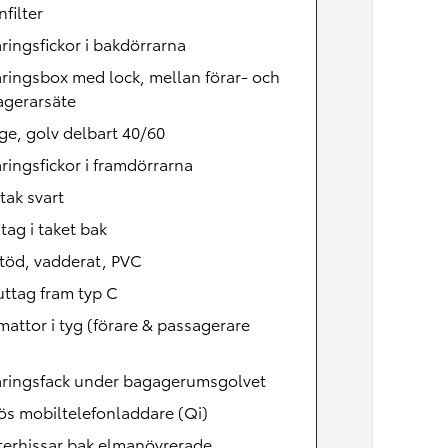
nfilter
ringsfickor i bakdörrarna
ringsbox med lock, mellan förar- och
agerarsäte
e, golv delbart 40/60
ringsfickor i framdörrarna
tak svart
ag i taket bak
töd, vadderat, PVC
ttag fram typ C
attor i tyg (förare & passagerare
aringsfack under bagagerumsgolvet
ös mobiltelefonladdare (Qi)
terhissar bak elmanövrerade