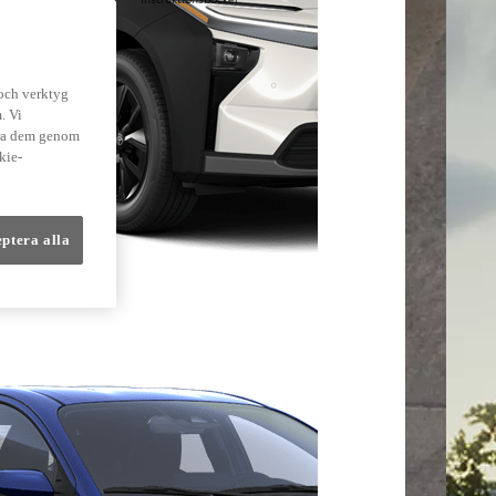
lmer
 och verktyg
. Vi
dra dem genom
kie-
eptera alla