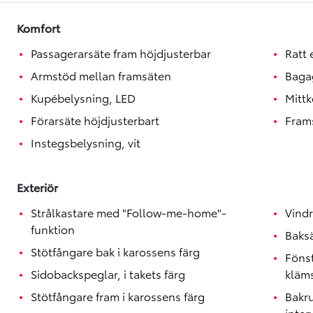
Toyota GR Supra
BENSIN
Komfort
Passagerarsäte fram höjdjusterbar
Ratt
Armstöd mellan framsäten
Baga
Kupébelysning, LED
Mitt
Förarsäte höjdjusterbart
Fram
Instegsbelysning, vit
Exteriör
Strålkastare med "Follow-me-home"-
Vindr
funktion
Baksä
Stötfångare bak i karossens färg
Föns
Sidobackspeglar, i takets färg
kläm
Stötfångare fram i karossens färg
Bakru
inter