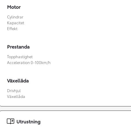
Motor
Cylindrar
Kapacitet
Effekt
Prestanda
Topphastighet
Acceleration 0-100km/h
Växellåda
Drivhjul
Växellåda
Från 360 900 kr
Från 3 548 kr/mån
Utrustning
Easy Billån