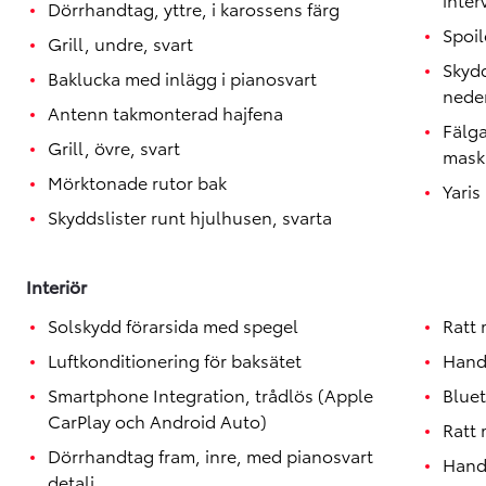
Dörrhandtag, yttre, i karossens färg
Spoil
Grill, undre, svart
Skydd
Baklucka med inlägg i pianosvart
neder
Antenn takmonterad hajfena
Fälga
Grill, övre, svart
mask
Mörktonade rutor bak
Yari
Skyddslister runt hjulhusen, svarta
Interiör
Solskydd förarsida med spegel
Ratt 
Luftkonditionering för baksätet
Handt
Smartphone Integration, trådlös (Apple
Blue
CarPlay och Android Auto)
Ratt 
Dörrhandtag fram, inre, med pianosvart
Hand
detalj