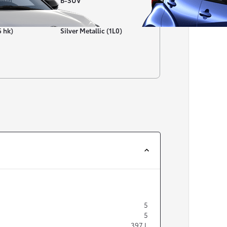
nsin
B-SUV
Färg
6 hk)
Silver Metallic (1L0)
Från 257 900 kr
Från 2 535 kr/mån
Easy Billån
Corolla
HYBRID
5
5
397
L