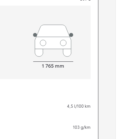
Width
1 765
mm
Från 324 900 kr
4,5
l/100 km
Från 3 194 kr/mån
Toyota C-HR
103
g/km
HYBRID & LADDHYBRID