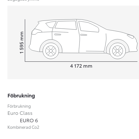
mm
1 595
Height
Length
4 172
mm
Föbrukning
Förbrukning
Euro Class
Från 599 900 kr
EURO 6
Nya Corolla Cross
Kombinerad Co2
HYBRID