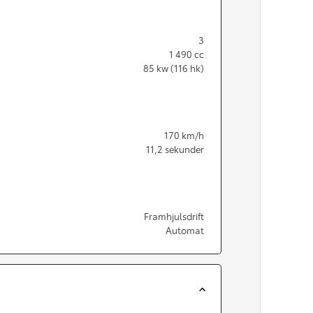
3
1 490
cc
85
kw (116 hk)
170
km/h
11,2
sekunder
Framhjulsdrift
Automat
Från 350 900 kr
Från 3 450 kr/mån
Easy Billån