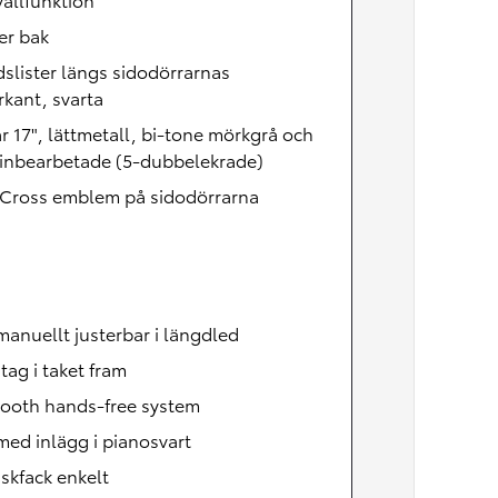
er bak
slister längs sidodörrarnas
kant, svarta
r 17", lättmetall, bi-tone mörkgrå och
inbearbetade (5-dubbelekrade)
s Cross emblem på sidodörrarna
manuellt justerbar i längdled
ag i taket fram
tooth hands-free system
med inlägg i pianosvart
skfack enkelt