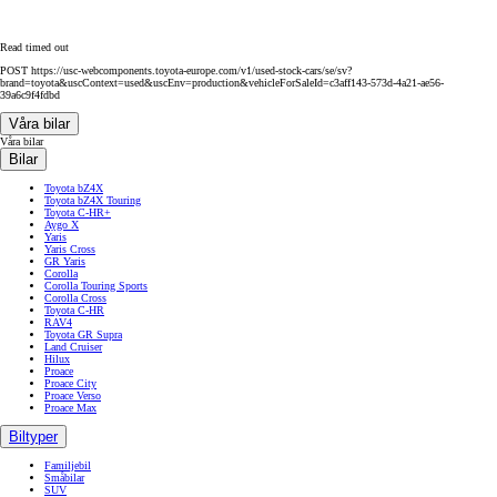
Read timed out
POST https://usc-webcomponents.toyota-europe.com/v1/used-stock-cars/se/sv?
brand=toyota&uscContext=used&uscEnv=production&vehicleForSaleId=c3aff143-573d-4a21-ae56-
39a6c9f4fdbd
Våra bilar
Våra bilar
Bilar
Toyota bZ4X
Toyota bZ4X Touring
Toyota C-HR+
Aygo X
Yaris
Yaris Cross
GR Yaris
Corolla
Corolla Touring Sports
Corolla Cross
Toyota C-HR
RAV4
Toyota GR Supra
Land Cruiser
Hilux
Proace
Proace City
Proace Verso
Proace Max
Biltyper
Familjebil
Småbilar
SUV