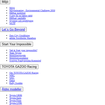
Miljö
Miljö
Miljöutmaning - Environmental Challenge 2050
Hållbar mobilitet
4 steg för en bättre värld
Hållbart samhälle
Styrning och uppföljning
WLTP
Let´s Go Beyond
Zero City Utställning
adidas Stockholm Marathon
Start Your Impossible
Vad är Start your impossible?
Team Toyota
Mobilitetsprojekt
Mobilitetsprodukter
Sveriges Paralympiska Kommitté
TOYOTA GAZOO Racing
Om TOYOTA GAZOO Racing
WRC
WEC
Dakar
Rally Sweden
Äldre modeller
Toyota GR86
Toyota Auris
Toyota Prius
Toyota GT86