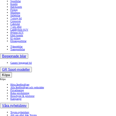
Sportbilar
Kombi
Halvkombi
Pickup
Minibuss
Skåpbilar
7-sitsig bil
Crossover
Cabriolet
7 sits elbil
Laddhybrid SUV
Hybrid SUV
Elbil kombi
El pickup
Eltransportbilar
Tjänstebilar
Transportbilar
Begagnade bilar
Garanti begagnad bil
GR Sport-modeller
Köpa
Köpa
Hitta återförsäljare
Alla återförsäljare och verkstäder
Privatleasing
Boka provkörning
Broschyrer & prislistor
Kampanjer
Våra nyhetsbrev
Toyota nyhetsbrev
Allt om elbil från Toyota