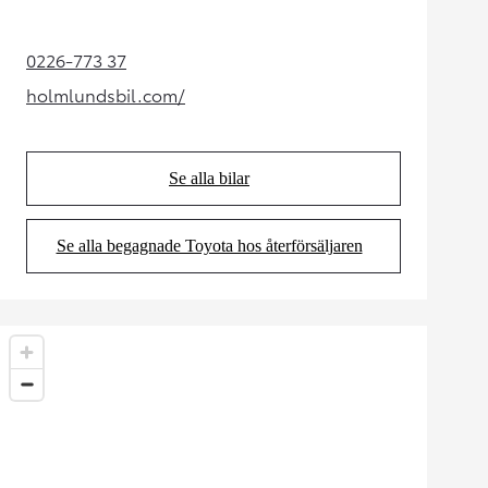
0226-773 37
(Opens in new tab)
holmlundsbil.com/
(Opens in new tab)
Se alla bilar
(Opens in new tab)
Se alla begagnade Toyota hos återförsäljaren
(Opens in new tab)