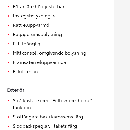
Förarsäte höjdjusterbart
Instegsbelysning, vit
Ratt eluppvärmd
Bagagerumsbelysning
Ej tillgänglig
Mittkonsol, omgivande belysning
Framsäten eluppvärmda
Ej luftrenare
Exteriör
Strålkastare med "Follow-me-home"-
funktion
Stötfångare bak i karossens färg
Sidobackspeglar, i takets färg