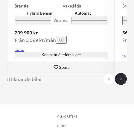
Bränsle
Växellåda
Bräns
Hybrid Bensin
Automat
Visa mer
299 900 kr
364 9
Från 3 599 kr/mån
Från
Läs mer
Kontakta återförsäljare
Läs mer
Spara
8 liknande bilar
VILLKORSTEXT
Villkor