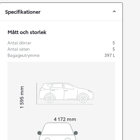
Specifikationer
Mått och storlek
Antal dörrar
5
Antal säten
5
Bagageutrymme
397
L
mm
1 595
Height
Length
4 172
mm