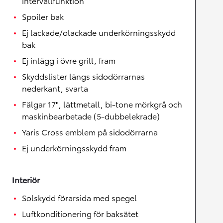
intervallfunktion
Spoiler bak
Ej lackade/olackade underkörningsskydd
bak
Ej inlägg i övre grill, fram
Skyddslister längs sidodörrarnas
nederkant, svarta
Fälgar 17", lättmetall, bi-tone mörkgrå och
maskinbearbetade (5-dubbelekrade)
Yaris Cross emblem på sidodörrarna
Ej underkörningsskydd fram
Interiör
Solskydd förarsida med spegel
Luftkonditionering för baksätet