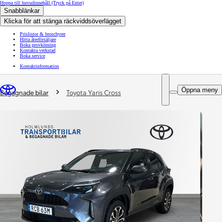
Hoppa till huvudinnehåll
(Tryck på Enter)
Snabblänkar
Klicka för att stänga räckviddsöverlägget
Prislistor & broschyrer
Hitta återförsäljare
Boka provkörning
Kontakta verkstad
Boka service
Kontaktinformation
You are here
:
Öppna meny
Begagnade bilar
Toyota Yaris Cross