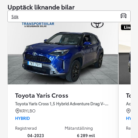
Upptäck liknande bilar
Sök
Toyota Yaris Cross
Toyo
Toyota Yaris Cross 1,5 Hybrid Adventure Drag V-Hjul
Advent
KRYLBO
BO
HYBRID
HYBR
Registrerad
Mätarställning
Regist
04-2023
6 289 mil