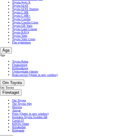
Toyota Aygo X
Toyota bZ4X
Toyota bZ4X Touring
Toyota C-HR
Toyota C-HR+
Toyota Corolla
Toyota Corolla Cross
Toyota GR Yaris
Toyota Land Cruiser
Toyota RAV4
Toyota Yaris
Toyota Yaris Cross
Fler nyhetsbrev
Äga
Äga
Toyota Relax
Finansiering
Bilförsäkring
Uppkopplade tjänster
Boka service
(Opens in new window)
Om Toyota
Om Toyota
Företaget
Om Toyota
The Toyota Way
Historia
Ansvar
Press
(Opens in new window)
Kontakta Toyota Sweden AB
Covid-19
KINTO Share
Bilsäkerhet
Bilägande