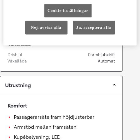
Prestanda
Cookie-inställningar
Topphastighet
170
km/h
Acceleration 0-100km/h
11,2
sekunder
Nej, avvisa alla
Ja, acceptera alla
Växellåda
Drivhjul
Framhjulsdrift
Växellåda
Automat
Utrustning
Komfort
Passagerarsäte fram höjdjusterbar
Armstöd mellan framsäten
Kupébelysning, LED