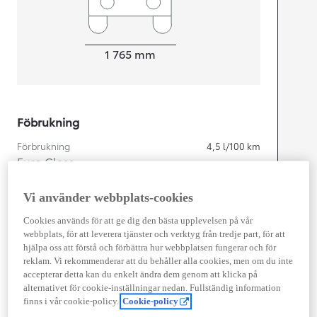
Width
1 765
mm
Föbrukning
Förbrukning
4,5
l/100 km
Euro Class
EURO 6
Kombinerad Co2
103
g/km
Vi använder webbplats-cookies
Cookies används för att ge dig den bästa upplevelsen på vår
webbplats, för att leverera tjänster och verktyg från tredje part, för att
Motor
hjälpa oss att förstå och förbättra hur webbplatsen fungerar och för
Cylindrar
3
reklam. Vi rekommenderar att du behåller alla cookies, men om du inte
accepterar detta kan du enkelt ändra dem genom att klicka på
Kapacitet
1 490
cc
alternativet för cookie-inställningar nedan. Fullständig information
Effekt
85
kw (116 hk)
finns i vår cookie-policy.
Cookie-policy