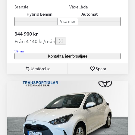
Bränsle
Växellåda
Hybrid Bensin
Automat
Visa mer
344 900 kr
Från 4 140 kr/mån
Läs mer
Kontakta återförsäljare
Jämförelse
Spara