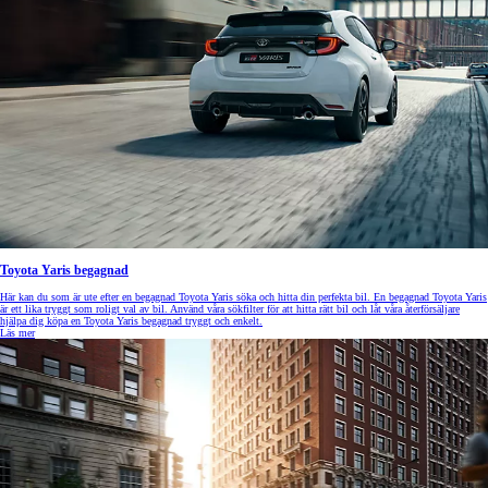
Toyota Yaris begagnad
Här kan du som är ute efter en begagnad Toyota Yaris söka och hitta din perfekta bil. En begagnad Toyota Yaris
är ett lika tryggt som roligt val av bil. Använd våra sökfilter för att hitta rätt bil och låt våra återförsäljare
hjälpa dig köpa en Toyota Yaris begagnad tryggt och enkelt.
Läs mer