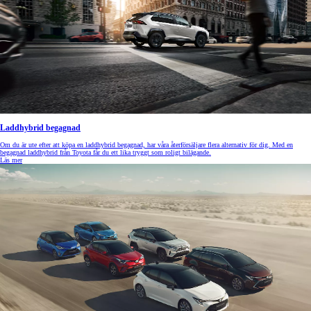
Laddhybrid begagnad
Om du är ute efter att köpa en laddhybrid begagnad, har våra återförsäljare flera alternativ för dig. Med en
begagnad laddhybrid från Toyota får du ett lika tryggt som roligt bilägande.
Läs mer