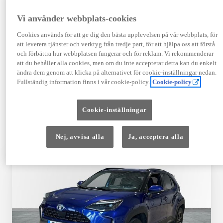
TOYOTA APPROVED
Vi använder webbplats-cookies
USED
Cookies används för att ge dig den bästa upplevelsen på vår webbplats, för
att leverera tjänster och verktyg från tredje part, för att hjälpa oss att förstå
och förbättra hur webbplatsen fungerar och för reklam. Vi rekommenderar
Garanti upp till 10 år eller 20 000 mil – i
att du behåller alla cookies, men om du inte accepterar detta kan du enkelt
kombination med Toyota Relax
ändra dem genom att klicka på alternativet för cookie-inställningar nedan.
Fullständig information finns i vår cookie-policy.
Cookie-policy
Godkända enligt en 145-punkts checklista
Cookie-inställningar
12 månaders vägassistans
Nej, avvisa alla
Ja, acceptera alla