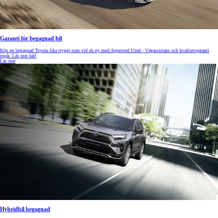
Garanti för begagnad bil
Köp en begagnad Toyota lika tryggt som vid en ny med Approved Used - Vägassistans och kvalitetsgaranti
ingår. Läs mer här!
Läs mer
Hybridbil begagnad