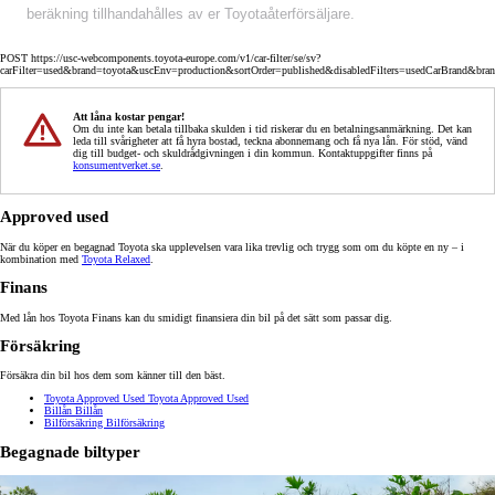
beräkning tillhandahålles av er Toyotaåterförsäljare.
POST https://usc-webcomponents.toyota-europe.com/v1/car-filter/se/sv?
carFilter=used&brand=toyota&uscEnv=production&sortOrder=published&disabledFilters=usedCarBrand&bra
Att låna kostar pengar!
Om du inte kan betala tillbaka skulden i tid riskerar du en betalningsanmärkning. Det kan
leda till svårigheter att få hyra bostad, teckna abonnemang och få nya lån. För stöd, vänd
dig till budget- och skuldrådgivningen i din kommun. Kontaktuppgifter finns på
konsumentverket.se
.
Approved used
När du köper en begagnad Toyota ska upplevelsen vara lika trevlig och trygg som om du köpte en ny – i
kombination med
Toyota Relaxed
.
Finans
Med lån hos Toyota Finans kan du smidigt finansiera din bil på det sätt som passar dig.
Försäkring
Försäkra din bil hos dem som känner till den bäst.
Toyota Approved Used
Toyota Approved Used
Billån
Billån
Bilförsäkring
Bilförsäkring
Begagnade biltyper