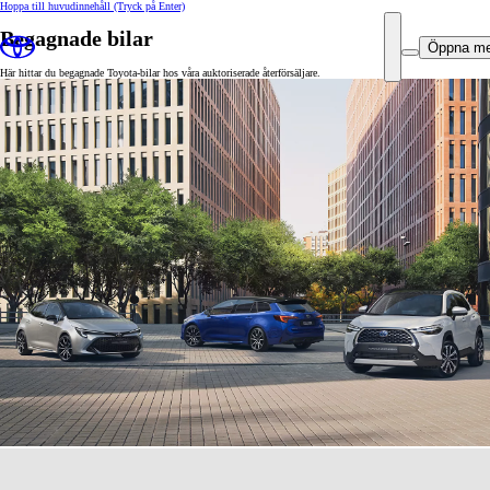
Hoppa till huvudinnehåll
(Tryck på Enter)
Begagnade bilar
Öppna m
Här hittar du begagnade Toyota-bilar hos våra auktoriserade återförsäljare.