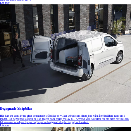
Läs mer
Begagnade Skåpbilar
Här kan du som är ute efter begagnade skåpbilar se vilket utbud som finns hos våra återförsäljare runt om i
landet. En begagnad skåpbil är lika tryggt som roligt val av bil. Använd våra sökfilter för att hitta rätt bil och
låt våra återförsäljare hjälpa dig köpa en begagnad skåpbil tryggt och enkelt.
Läs mer