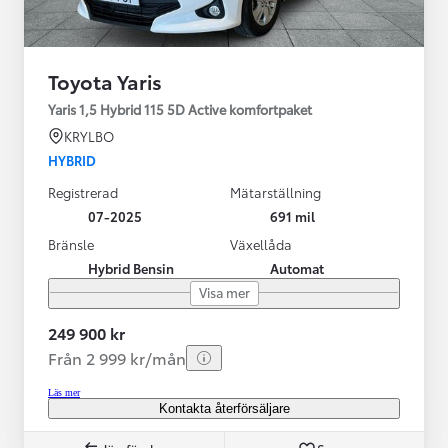
Toyota Yaris
Yaris 1,5 Hybrid 115 5D Active komfortpaket
KRYLBO
HYBRID
Registrerad
Mätarställning
07-2025
691 mil
Bränsle
Växellåda
Hybrid Bensin
Automat
Visa mer
249 900 kr
Från 2 999 kr/mån
Läs mer
Kontakta återförsäljare