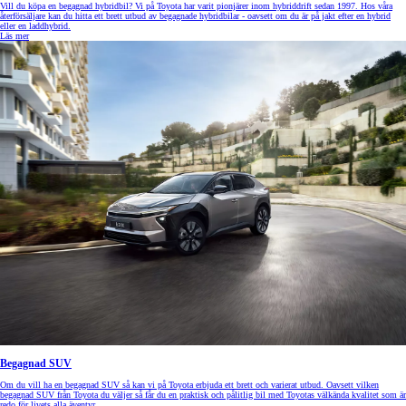
Vill du köpa en begagnad hybridbil? Vi på Toyota har varit pionjärer inom hybriddrift sedan 1997. Hos våra
återförsäljare kan du hitta ett brett utbud av begagnade hybridbilar - oavsett om du är på jakt efter en hybrid
eller en laddhybrid.
Läs mer
Begagnad SUV
Om du vill ha en begagnad SUV så kan vi på Toyota erbjuda ett brett och varierat utbud. Oavsett vilken
begagnad SUV från Toyota du väljer så får du en praktisk och pålitlig bil med Toyotas välkända kvalitet som är
redo för livets alla äventyr.