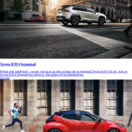
Toyota RAV4 begagnad
Hybrid eller laddhybrid – oavsett vad du är ute efter så finns det en begagnad Toyota RAV4 för dig. Köp en
Toyota RAV4 begagnad hos någon av våra många Toyota-återförsäljare.
Läs mer