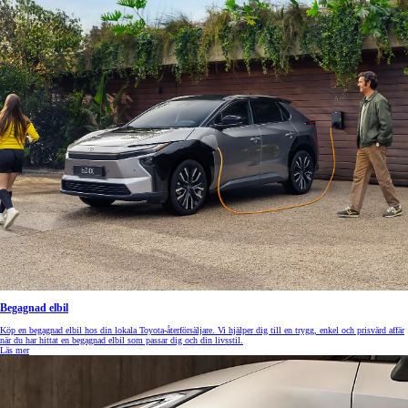
Begagnad elbil
Köp en begagnad elbil hos din lokala Toyota-återförsäljare. Vi hjälper dig till en trygg, enkel och prisvärd affär
när du har hittat en begagnad elbil som passar dig och din livsstil.
Läs mer