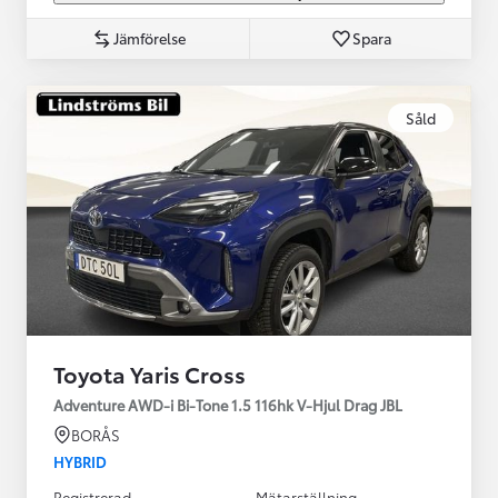
Jämförelse
Spara
Såld
Toyota Yaris Cross
Adventure AWD-i Bi-Tone 1.5 116hk V-Hjul Drag JBL
BORÅS
HYBRID
Registrerad
Mätarställning