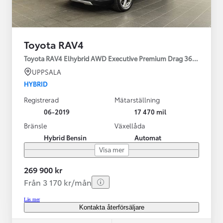
Toyota RAV4
Toyota RAV4 Elhybrid AWD Executive Premium Drag 360-kamera 
UPPSALA
HYBRID
Registrerad
Mätarställning
06-2019
17 470 mil
Bränsle
Växellåda
Hybrid Bensin
Automat
Visa mer
269 900 kr
Från 3 170 kr/mån
Läs mer
Kontakta återförsäljare