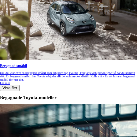
Begagnad småbil
Om du letar efter en begagnad småbil som erbjuder hög kvalitet, körglädje och personlighet så har du kommit
rätt. En begagnad småbil från Toyota erbjuder allt det och mycket därtill. Kolla själv för att hitta en begagnad
småbil för just dig.
Läs mer
Visa fler
Begagnade Toyota-modeller