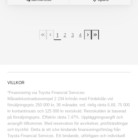
1
2
3
4
First Page
Previous page
Next page
Last Page
VILLKOR
*Finansiering via Toyota Financial Services:
Månadskostnadsexempel 2 234 kr/mån med Fördelslån vid
försäljningspris 250 000 kr, 36 månader, ord. rörlig ränta 6,69, 75 000
kr kontantinsats och 125 000 kr restskuld. Restskulden är baserad
på försäljningspris. Effektiv ränta 7,47%. Uppläggningsavgift och
aviavgift tillkommer. Med reservation för avvikelser, prisförändringar
och tryckfel. Detta är ett icke bindande finansieringsförslag från
Toyota Financial Services. Ett bindande, utförligare och individuell