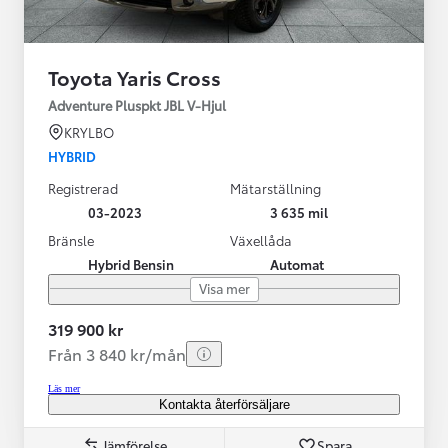
Toyota Yaris Cross
Adventure Pluspkt JBL V-Hjul
KRYLBO
HYBRID
Registrerad
Mätarställning
03-2023
3 635 mil
Bränsle
Växellåda
Hybrid Bensin
Automat
Visa mer
319 900 kr
Från 3 840 kr/mån
Läs mer
Kontakta återförsäljare
Jämförelse
Spara