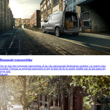
Begagnade transportbilar
Om du letar efter begagnade transportbilar så har våra auktoriserade återförsäljare modeller i en mängd olika
storlekar. Förutom en begagnad transportbil av hög kvalitet får du en smidig bilaffär som du kan känna dig
trygg med.
Läs mer