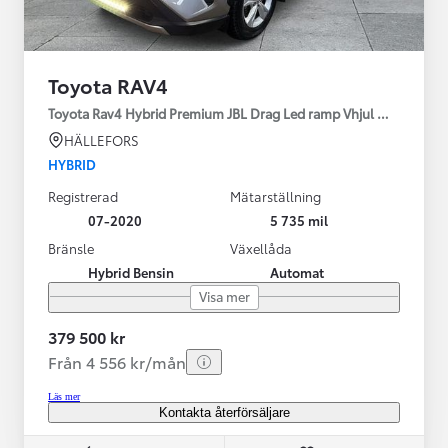
Toyota RAV4
Toyota Rav4 Hybrid Premium JBL Drag Led ramp Vhjul motorv
HÄLLEFORS
HYBRID
Registrerad
Mätarställning
07-2020
5 735 mil
Bränsle
Växellåda
Hybrid Bensin
Automat
Visa mer
379 500 kr
Från 4 556 kr/mån
Läs mer
Kontakta återförsäljare