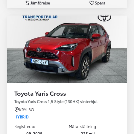
Jämförelse
Spara
Toyota Yaris Cross
Toyota Yaris Cross 1,5 Style (130HK) vinterhjul
KRYLBO
HYBRID
Registrerad
Mätarställning
09-2025
225 mil