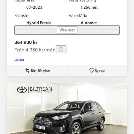
07-2023
1 256 mil
Bränsle
Växellåda
Hybrid Petrol
Automat
Visa mer
364 900 kr
Från 4 380 kr/mån
Läs mer
Jämförelse
Spara