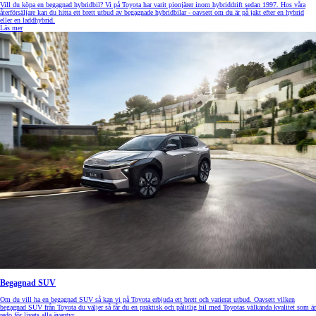
Vill du köpa en begagnad hybridbil? Vi på Toyota har varit pionjärer inom hybriddrift sedan 1997. Hos våra
återförsäljare kan du hitta ett brett utbud av begagnade hybridbilar - oavsett om du är på jakt efter en hybrid
eller en laddhybrid.
Läs mer
Begagnad SUV
Om du vill ha en begagnad SUV så kan vi på Toyota erbjuda ett brett och varierat utbud. Oavsett vilken
begagnad SUV från Toyota du väljer så får du en praktisk och pålitlig bil med Toyotas välkända kvalitet som är
redo för livets alla äventyr.