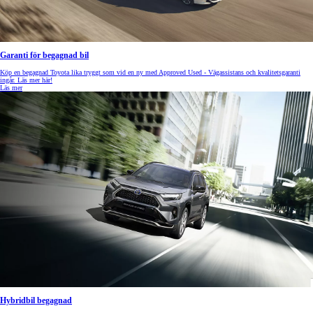
Garanti för begagnad bil
Köp en begagnad Toyota lika tryggt som vid en ny med Approved Used - Vägassistans och kvalitetsgaranti
ingår. Läs mer här!
Läs mer
Hybridbil begagnad