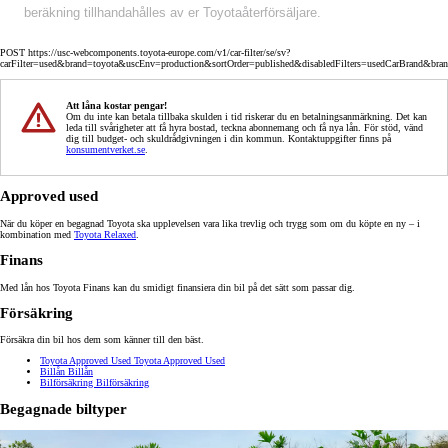
beräkning tillhandahålles av er Toyotaåterförsäljare.
POST https://usc-webcomponents.toyota-europe.com/v1/car-filter/se/sv?
carFilter=used&brand=toyota&uscEnv=production&sortOrder=published&disabledFilters=usedCarBrand&bra
Att låna kostar pengar!
Om du inte kan betala tillbaka skulden i tid riskerar du en betalningsanmärkning. Det kan
leda till svårigheter att få hyra bostad, teckna abonnemang och få nya lån. För stöd, vänd
dig till budget- och skuldrådgivningen i din kommun. Kontaktuppgifter finns på
konsumentverket.se
.
Approved used
När du köper en begagnad Toyota ska upplevelsen vara lika trevlig och trygg som om du köpte en ny – i
kombination med
Toyota Relaxed
.
Finans
Med lån hos Toyota Finans kan du smidigt finansiera din bil på det sätt som passar dig.
Försäkring
Försäkra din bil hos dem som känner till den bäst.
Toyota Approved Used
Toyota Approved Used
Billån
Billån
Bilförsäkring
Bilförsäkring
Begagnade biltyper