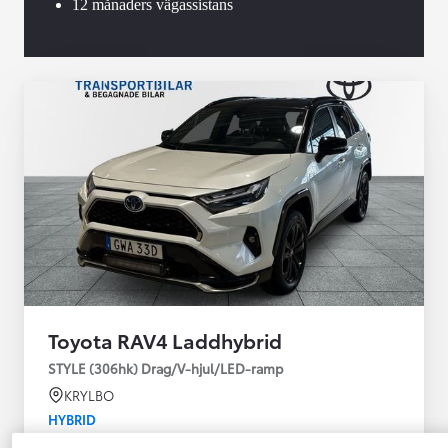
12 månaders vägassistans
Toyota RAV4 Laddhybrid
STYLE (306hk) Drag/V-hjul/LED-ramp
KRYLBO
HYBRID