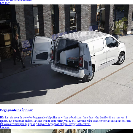
Läs mer
Begagnade Skåpbilar
Här kan du som är ute efter begagnade skåpbilar se vilket utbud som finns hos våra återförsäljare runt om i
landet. En begagnad skåpbil är lika tryggt som roligt val av bil. Använd våra sökfilter för att hitta rätt bil och
låt våra återförsäljare hjälpa dig köpa en begagnad skåpbil tryggt och enkelt.
Läs mer