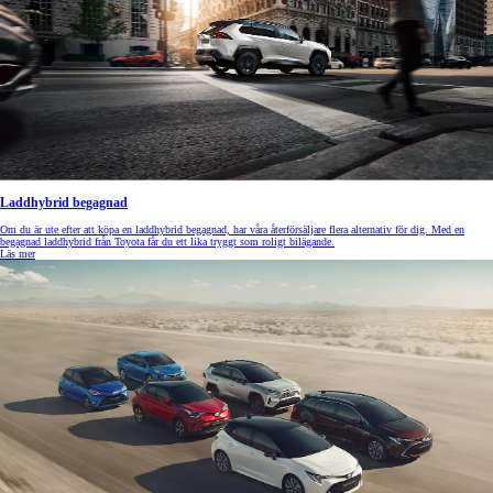
Laddhybrid begagnad
Om du är ute efter att köpa en laddhybrid begagnad, har våra återförsäljare flera alternativ för dig. Med en
begagnad laddhybrid från Toyota får du ett lika tryggt som roligt bilägande.
Läs mer