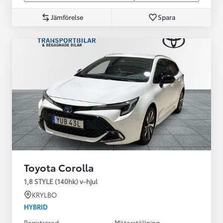
Jämförelse
Spara
Toyota Corolla
1,8 STYLE (140hk) v-hjul
KRYLBO
HYBRID
Registrerad
Mätarställning