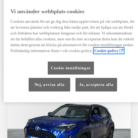
Registrerad
Mätarställning
09-2023
14 650 mil
Vi använder webbplats-cookies
Bränsle
Växellåda
Cookies används för att ge dig den bästa upplevelsen på vår webbplats, för
Hybrid Bensin
Automat
att leverera tjänster och verktyg från tredje part, för att hjälpa oss att förstå
Visa mer
och förbättra hur webbplatsen fungerar och för reklam. Vi rekommenderar
att du behåller alla cookies, men om du inte accepterar detta kan du enkelt
409 900 kr
ändra dem genom att klicka på alternativet för cookie-inställningar nedan.
Från 4 920 kr/mån
Fullständig information finns i vår cookie-policy.
Cookie-policy
Läs mer
Kontakta återförsäljare
Cookie-inställningar
Jämförelse
Spara
Nej, avvisa alla
Ja, acceptera alla