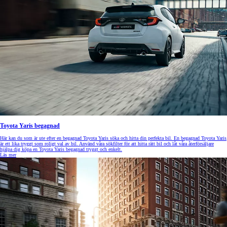
Toyota Yaris begagnad
Här kan du som är ute efter en begagnad Toyota Yaris söka och hitta din perfekta bil. En begagnad Toyota Yaris
är ett lika tryggt som roligt val av bil. Använd våra sökfilter för att hitta rätt bil och låt våra återförsäljare
hjälpa dig köpa en Toyota Yaris begagnad tryggt och enkelt.
Läs mer