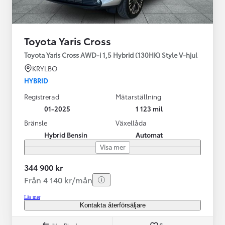
Toyota Yaris Cross
Toyota Yaris Cross AWD-i 1,5 Hybrid (130HK) Style V-hjul
KRYLBO
HYBRID
Registrerad
Mätarställning
01-2025
1 123 mil
Bränsle
Växellåda
Hybrid Bensin
Automat
Visa mer
344 900 kr
Från 4 140 kr/mån
Läs mer
Kontakta återförsäljare