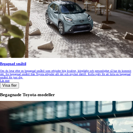
Begagnad småbil
Om du letar efter en begagnad småbil som erbjuder hög kvalitet, körglädje och personlighet så har du kommit
rätt. En begagnad småbil från Toyota erbjuder allt det och mycket därtill. Kolla själv för att hitta en begagnad
småbil för just dig.
Läs mer
Visa fler
Begagnade Toyota-modeller