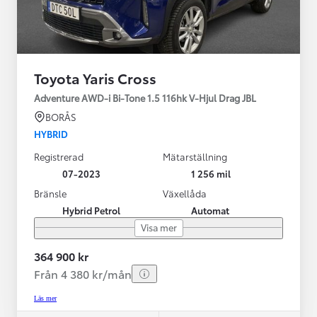
Toyota Yaris Cross
Adventure AWD-i Bi-Tone 1.5 116hk V-Hjul Drag JBL
BORÅS
HYBRID
Registrerad
Mätarställning
07-2023
1 256 mil
Bränsle
Växellåda
Hybrid Petrol
Automat
Visa mer
364 900 kr
Från 4 380 kr/mån
Läs mer