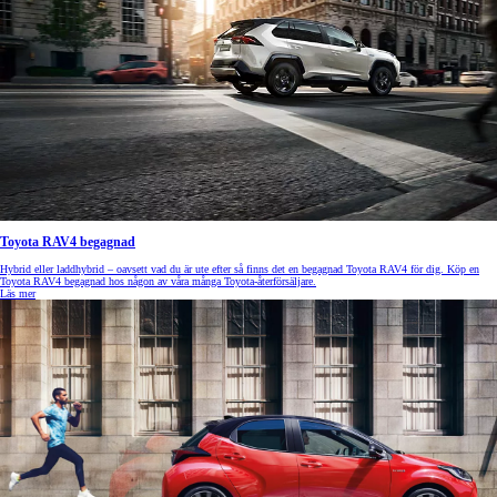
Toyota RAV4 begagnad
Hybrid eller laddhybrid – oavsett vad du är ute efter så finns det en begagnad Toyota RAV4 för dig. Köp en
Toyota RAV4 begagnad hos någon av våra många Toyota-återförsäljare.
Läs mer