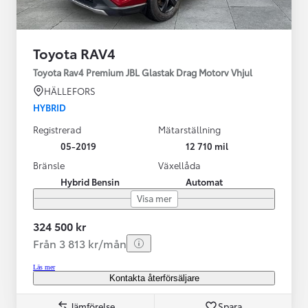
Toyota RAV4
Toyota Rav4 Premium JBL Glastak Drag Motorv Vhjul
HÄLLEFORS
HYBRID
Registrerad
Mätarställning
05-2019
12 710 mil
Bränsle
Växellåda
Hybrid Bensin
Automat
Visa mer
324 500 kr
Från 3 813 kr/mån
Läs mer
Kontakta återförsäljare
Jämförelse
Spara