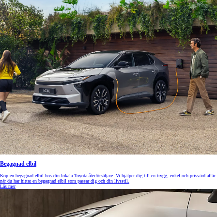
Begagnad elbil
Köp en begagnad elbil hos din lokala Toyota-återförsäljare. Vi hjälper dig till en trygg, enkel och prisvärd affär
när du har hittat en begagnad elbil som passar dig och din livsstil.
Läs mer