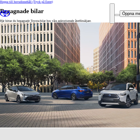
Hoppa till huvudinnehåll
(Tryck på Enter)
Begagnade bilar
Öppna m
Här hittar du begagnade Toyota-bilar hos våra auktoriserade återförsäljare.