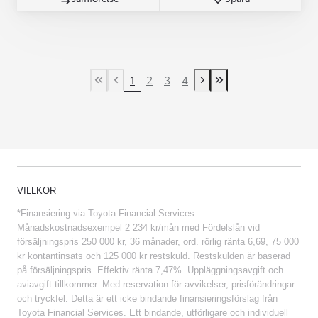
1
2
3
4
First Page
Previous page
Next page
Last Page
VILLKOR
*Finansiering via Toyota Financial Services:
Månadskostnadsexempel 2 234 kr/mån med Fördelslån vid
försäljningspris 250 000 kr, 36 månader, ord. rörlig ränta 6,69, 75 000
kr kontantinsats och 125 000 kr restskuld. Restskulden är baserad
på försäljningspris. Effektiv ränta 7,47%. Uppläggningsavgift och
aviavgift tillkommer. Med reservation för avvikelser, prisförändringar
och tryckfel. Detta är ett icke bindande finansieringsförslag från
Toyota Financial Services. Ett bindande, utförligare och individuell