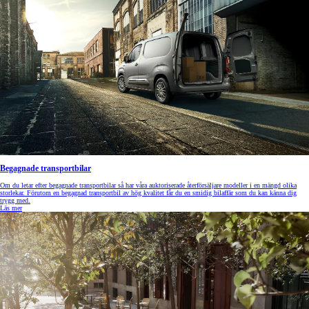
Begagnade transportbilar
Om du letar efter begagnade transportbilar så har våra auktoriserade återförsäljare modeller i en mängd olika
storlekar. Förutom en begagnad transportbil av hög kvalitet får du en smidig bilaffär som du kan känna dig
trygg med.
Läs mer