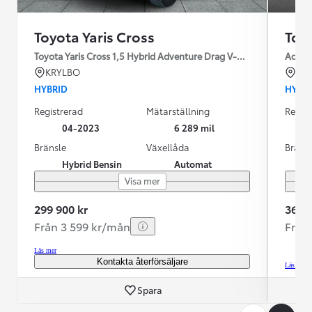
Toyota Yaris Cross
Toyo
Toyota Yaris Cross 1,5 Hybrid Adventure Drag V-Hjul
Advent
KRYLBO
BO
HYBRID
HYBR
Registrerad
Mätarställning
Regist
04-2023
6 289 mil
Bränsle
Växellåda
Bräns
Hybrid Bensin
Automat
Visa mer
299 900 kr
364 9
Från 3 599 kr/mån
Från
Läs mer
Kontakta återförsäljare
Läs mer
Spara