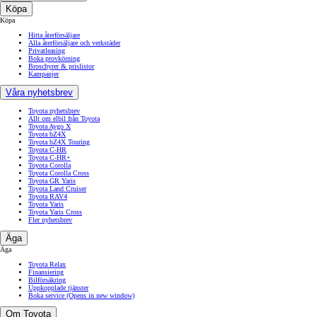
Köpa
Köpa
Hitta återförsäljare
Alla återförsäljare och verkstäder
Privatleasing
Boka provkörning
Broschyrer & prislistor
Kampanjer
Våra nyhetsbrev
Toyota nyhetsbrev
Allt om elbil från Toyota
Toyota Aygo X
Toyota bZ4X
Toyota bZ4X Touring
Toyota C-HR
Toyota C-HR+
Toyota Corolla
Toyota Corolla Cross
Toyota GR Yaris
Toyota Land Cruiser
Toyota RAV4
Toyota Yaris
Toyota Yaris Cross
Fler nyhetsbrev
Äga
Äga
Toyota Relax
Finansiering
Bilförsäkring
Uppkopplade tjänster
Boka service
(Opens in new window)
Om Toyota