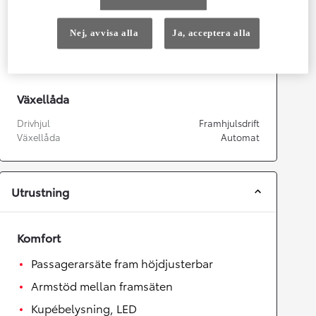
Prestanda
Nej, avvisa alla
Ja, acceptera alla
Topphastighet
170
km/h
Acceleration 0-100km/h
11,2
sekunder
Växellåda
Drivhjul
Framhjulsdrift
Växellåda
Automat
Utrustning
Komfort
Passagerarsäte fram höjdjusterbar
Armstöd mellan framsäten
Kupébelysning, LED