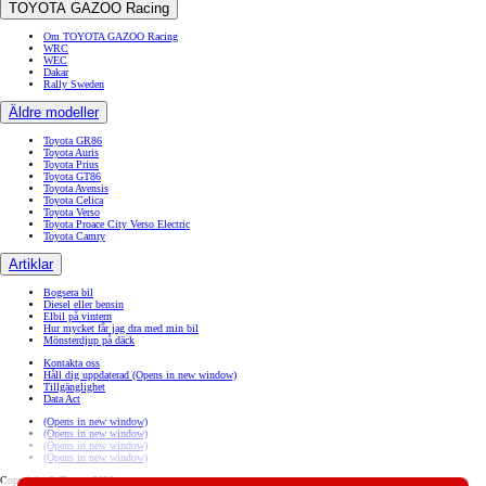
TOYOTA GAZOO Racing
Om TOYOTA GAZOO Racing
WRC
WEC
Dakar
Rally Sweden
Äldre modeller
Toyota GR86
Toyota Auris
Toyota Prius
Toyota GT86
Toyota Avensis
Toyota Celica
Toyota Verso
Toyota Proace City Verso Electric
Toyota Camry
Artiklar
Bogsera bil
Diesel eller bensin
Elbil på vintern
Hur mycket får jag dra med min bil
Mönsterdjup på däck
Kontakta oss
Håll dig uppdaterad
(Opens in new window)
Tillgänglighet
Data Act
(Opens in new window)
(Opens in new window)
(Opens in new window)
(Opens in new window)
Copyright © Toyota 2026