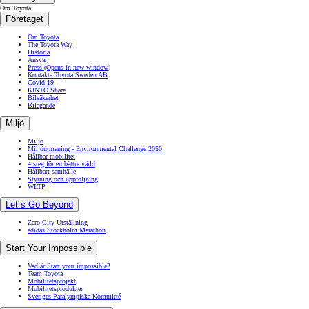
Om Toyota
Företaget
Om Toyota
The Toyota Way
Historia
Ansvar
Press
(Opens in new window)
Kontakta Toyota Sweden AB
Covid-19
KINTO Share
Bilsäkerhet
Bilägande
Miljö
Miljö
Miljöutmaning - Environmental Challenge 2050
Hållbar mobilitet
4 steg för en bättre värld
Hållbart samhälle
Styrning och uppföljning
WLTP
Let´s Go Beyond
Zero City Utställning
adidas Stockholm Marathon
Start Your Impossible
Vad är Start your impossible?
Team Toyota
Mobilitetsprojekt
Mobilitetsprodukter
Sveriges Paralympiska Kommitté