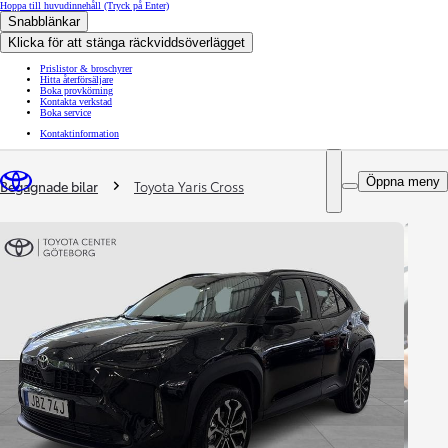
Hoppa till huvudinnehåll
(Tryck på Enter)
Snabblänkar
Klicka för att stänga räckviddsöverlägget
Prislistor & broschyrer
Hitta återförsäljare
Boka provkörning
Kontakta verkstad
Boka service
Kontaktinformation
You are here
:
Öppna meny
Begagnade bilar
Toyota Yaris Cross