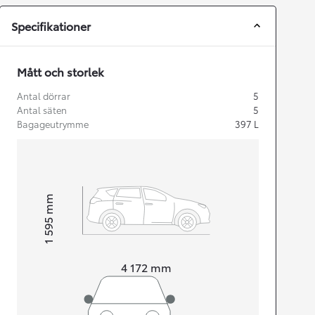
Specifikationer
Mått och storlek
Antal dörrar
5
Antal säten
5
Bagageutrymme
397
L
mm
1 595
Height
Length
4 172
mm