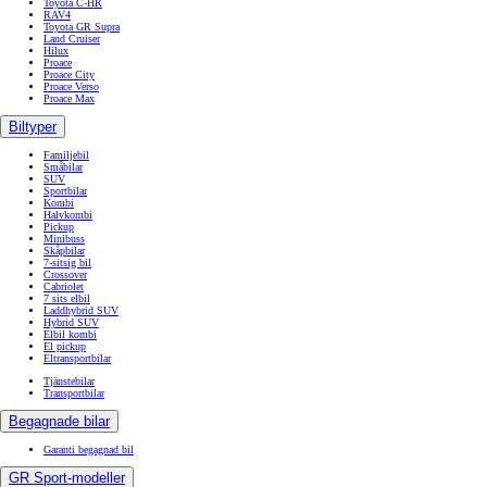
Toyota C-HR
RAV4
Toyota GR Supra
Land Cruiser
Hilux
Proace
Proace City
Proace Verso
Proace Max
Biltyper
Familjebil
Småbilar
SUV
Sportbilar
Kombi
Halvkombi
Pickup
Minibuss
Skåpbilar
7-sitsig bil
Crossover
Cabriolet
7 sits elbil
Laddhybrid SUV
Hybrid SUV
Elbil kombi
El pickup
Eltransportbilar
Tjänstebilar
Transportbilar
Begagnade bilar
Garanti begagnad bil
GR Sport-modeller