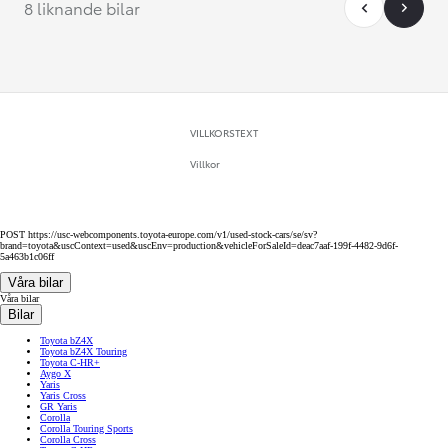
8 liknande bilar
VILLKORSTEXT
Villkor
POST https://usc-webcomponents.toyota-europe.com/v1/used-stock-cars/se/sv?
brand=toyota&uscContext=used&uscEnv=production&vehicleForSaleId=deac7aaf-199f-4482-9d6f-
5a463b1c06ff
Våra bilar
Våra bilar
Bilar
Toyota bZ4X
Toyota bZ4X Touring
Toyota C-HR+
Aygo X
Yaris
Yaris Cross
GR Yaris
Corolla
Corolla Touring Sports
Corolla Cross