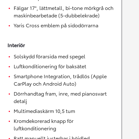
Fälgar 17", lättmetall, bi-tone mörkgrå och
maskinbearbetade (5-dubbelekrade)
Yaris Cross emblem på sidodörrarna
Interiör
Solskydd förarsida med spegel
Luftkonditionering för baksätet
Smartphone Integration, trådlös (Apple
CarPlay och Android Auto)
Dörrhandtag fram, inre, med pianosvart
detalj
Multimediaskärm 10,5 tum
Kromdekorerad knapp för
luftkonditionering
Ratt manuellt justerbar i höjdled