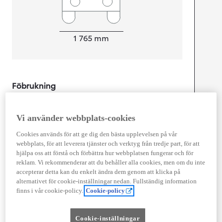
Width
1 765
mm
Föbrukning
Förbrukning
4,5
l/100 km
Euro Class
Vi använder webbplats-cookies
EURO 6
Cookies används för att ge dig den bästa upplevelsen på vår
Kombinerad Co2
101
g/km
webbplats, för att leverera tjänster och verktyg från tredje part, för att
hjälpa oss att förstå och förbättra hur webbplatsen fungerar och för
reklam. Vi rekommenderar att du behåller alla cookies, men om du inte
Motor
accepterar detta kan du enkelt ändra dem genom att klicka på
alternativet för cookie-inställningar nedan. Fullständig information
Cylindrar
3
finns i vår cookie-policy.
Cookie-policy
Kapacitet
1 490
cc
Effekt
85
kw (116 hk)
Cookie-inställningar