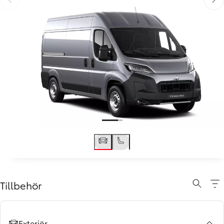
Föregående
Näst
Tillbehör
Exteriör