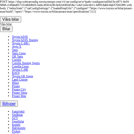
POST https://dxp-webcarconfig.toyota-europe.com/v1/car-config/se/sv?path=configure/ea59a13e-d471-4e34-
9068-c149abd01723/ef6d4b03-5eda-4f58-b2f6-0e42e44f2ef1&c=cde11a3e-bb11-4d99-8a84-8ab37f2b5f90 with
body {"reduxState":{"carConfigSettings":{"loadedStepUrls":{"configure":"https://www.toyota.se/bilar/proace-
max/build","specs":"https://www.toyota.se/bilar/proace-max/specifications"}}}}
Våra bilar
Våra bilar
Bilar
Toyota bZ4X
Toyota bZ4X Touring
Toyota C-HR+
Aygo X
Yaris
Yaris Cross
GR Yaris
Corolla
Corolla Touring Sports
Corolla Cross
Toyota C-HR
RAV4
Toyota GR Supra
Land Cruiser
Hilux
Proace
Proace City
Proace Verso
Proace Max
Biltyper
Familjebil
Småbilar
SUV
Sportbilar
Kombi
Halvkombi
Pickup