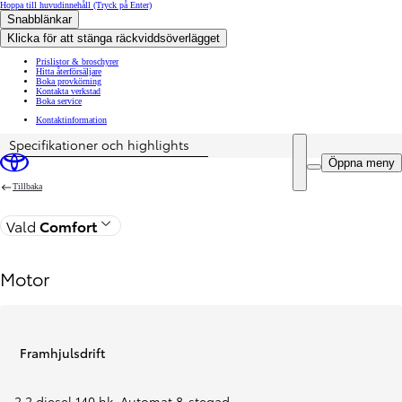
Hoppa till huvudinnehåll
(Tryck på Enter)
Snabblänkar
Klicka för att stänga räckviddsöverlägget
Prislistor & broschyrer
Hitta återförsäljare
Boka provkörning
Kontakta verkstad
Boka service
Kontaktinformation
Specifikationer och highlights
Pris uppdaterat Priset för din konfiguration är Från 478 800 kr exkl. moms
Öppna meny
Tillbaka
Vald
Comfort
Motor
Framhjulsdrift
2,2 diesel 140 hk
,
Automat 8-stegad