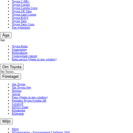
Toyota C-HR+
Toyota Corolla
Toyota Corolla Cross
Toyota GR Yaris
Toyota Land Cruiser
Toyota RAV4
Toyota Yaris
Toyota Yaris Cross
Fler nyhetsbrev
Äga
Äga
Toyota Relax
Finansiering
Bilförsäkring
Uppkopplade tjänster
Boka service
(Opens in new window)
Om Toyota
Om Toyota
Företaget
Om Toyota
The Toyota Way
Historia
Ansvar
Press
(Opens in new window)
Kontakta Toyota Sweden AB
Covid-19
KINTO Share
Bilsäkerhet
Bilägande
Miljö
Miljö
Miljöutmaning - Environmental Challenge 2050