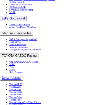
Hållbar mobilitet
4 steg för en bättre värld
Hållbart samhälle
Styrning och uppföljning
WLTP
Let´s Go Beyond
Zero City Utställning
adidas Stockholm Marathon
Start Your Impossible
Vad är Start your impossible?
Team Toyota
Mobilitetsprojekt
Mobilitetsprodukter
Sveriges Paralympiska Kommitté
TOYOTA GAZOO Racing
Om TOYOTA GAZOO Racing
WRC
WEC
Dakar
Rally Sweden
Äldre modeller
Toyota GR86
Toyota Auris
Toyota Prius
Toyota GT86
Toyota Avensis
Toyota Celica
Toyota Verso
Toyota Proace City Verso Electric
Toyota Camry