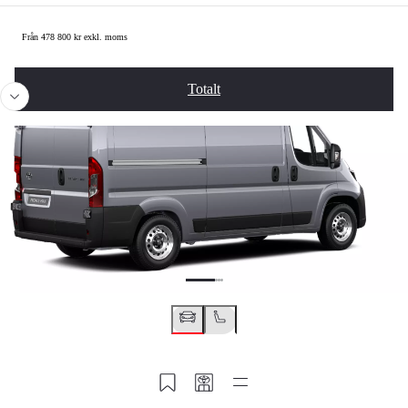
Summering
Från 478 800 kr exkl. moms
Föregående
Näst
Totalt
Spara till MyToyota
Dela min kod
Snabblänkar