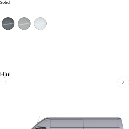
Solid
Föregående
Nästa
Anthracite (EAB)
Misty Grey (EAK)
Icy White (EPR)
Hjul
Föregående
Näst