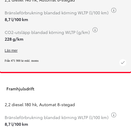
Växla 
Bränsleförbrukning blandad körning WLTP (l/100 km)
8,7 l/100 km
Växla bränsleinf
CO2-utsläpp blandad körning WLTP (g/km)
228 g/km
Läs mer
Från 471 900 kr exkl. moms
Framhjulsdrift
2,2 diesel 180 hk
,
Automat 8-stegad
Växla 
Bränsleförbrukning blandad körning WLTP (l/100 km)
8,7 l/100 km