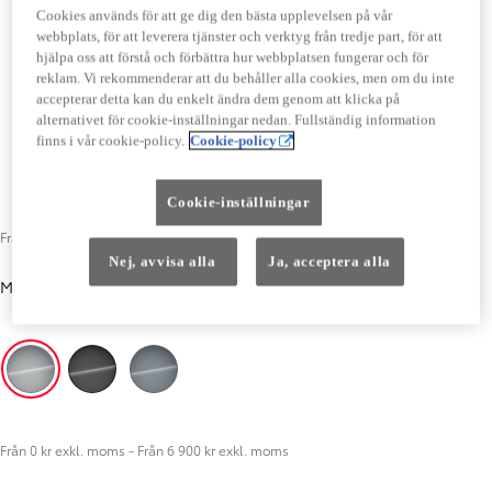
Cookies används för att ge dig den bästa upplevelsen på vår
webbplats, för att leverera tjänster och verktyg från tredje part, för att
hjälpa oss att förstå och förbättra hur webbplatsen fungerar och för
reklam. Vi rekommenderar att du behåller alla cookies, men om du inte
accepterar detta kan du enkelt ändra dem genom att klicka på
alternativet för cookie-inställningar nedan. Fullständig information
finns i vår cookie-policy.
Cookie-policy
Cookie-inställningar
Från 6 900 kr exkl. moms
Nej, avvisa alla
Ja, acceptera alla
Metallic
-
Silver (KCA)
Från 6 900 kr exkl. moms
Silver (KCA)
Black Opal (EEA)
Iron Grey (EZW)
Från 0 kr exkl. moms
-
Från 6 900 kr exkl. moms