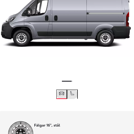
Fälgar 16", stål