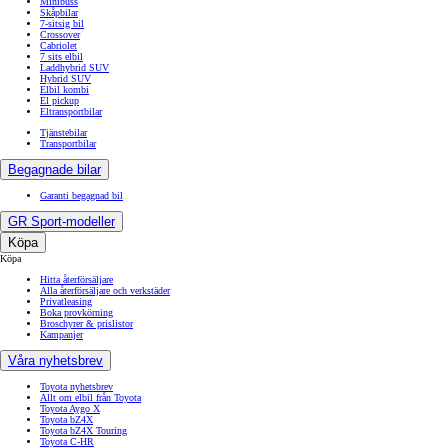
Minibuss
Skåpbilar
7-sitsig bil
Crossover
Cabriolet
7 sits elbil
Laddhybrid SUV
Hybrid SUV
Elbil kombi
El pickup
Eltransportbilar
Tjänstebilar
Transportbilar
Begagnade bilar
Garanti begagnad bil
GR Sport-modeller
Köpa
Köpa
Hitta återförsäljare
Alla återförsäljare och verkstäder
Privatleasing
Boka provkörning
Broschyrer & prislistor
Kampanjer
Våra nyhetsbrev
Toyota nyhetsbrev
Allt om elbil från Toyota
Toyota Aygo X
Toyota bZ4X
Toyota bZ4X Touring
Toyota C-HR