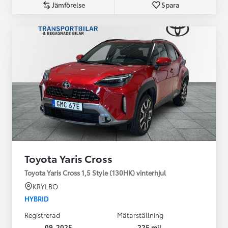
Jämförelse
Spara
Toyota Yaris Cross
Toyota Yaris Cross 1,5 Style (130HK) vinterhjul
KRYLBO
HYBRID
Registrerad
Mätarställning
09-2025
225 mil