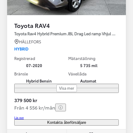
Toyota RAV4
Toyota Rav4 Hybrid Premium JBL Drag Led ramp Vhjul motorv
HÄLLEFORS
HYBRID
Registrerad
Mätarställning
07-2020
5 735 mil
Bränsle
Växellåda
Hybrid Bensin
Automat
Visa mer
379 500 kr
Från 4 556 kr/mån
Läs mer
Kontakta återförsäljare