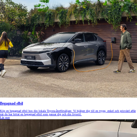
Begagnad elbil
Köp en begagnad elbil hos din lokala Toyota-återförsäljare. Vi hjälper dig till en trygg, enkel och prisvärd affär
när du har hittat en begagnad elbil som passar dig och din livsstil.
Läs mer