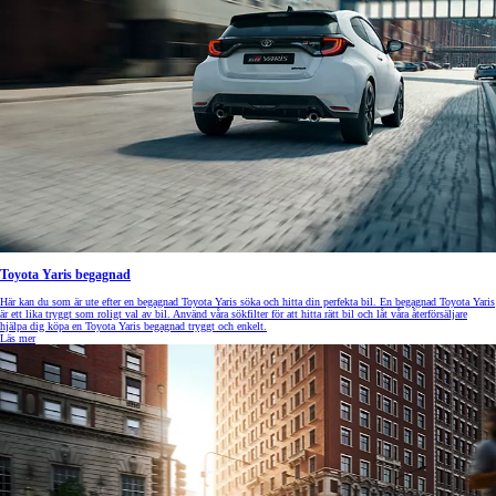
Toyota Yaris begagnad
Här kan du som är ute efter en begagnad Toyota Yaris söka och hitta din perfekta bil. En begagnad Toyota Yaris
är ett lika tryggt som roligt val av bil. Använd våra sökfilter för att hitta rätt bil och låt våra återförsäljare
hjälpa dig köpa en Toyota Yaris begagnad tryggt och enkelt.
Läs mer