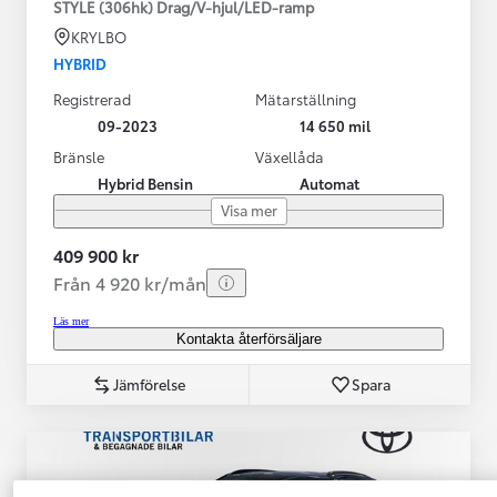
STYLE (306hk) Drag/V-hjul/LED-ramp
KRYLBO
HYBRID
Registrerad
Mätarställning
09-2023
14 650 mil
Bränsle
Växellåda
Hybrid Bensin
Automat
Visa mer
409 900 kr
Från 4 920 kr/mån
Läs mer
Kontakta återförsäljare
Jämförelse
Spara