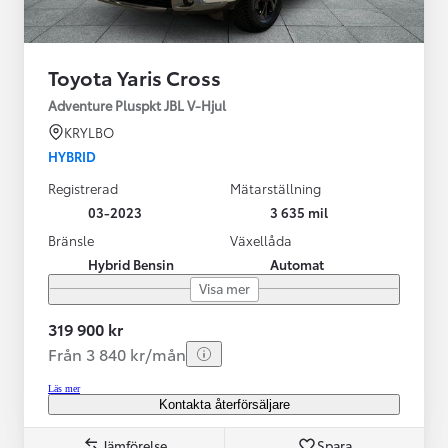
Toyota Yaris Cross
Adventure Pluspkt JBL V-Hjul
KRYLBO
HYBRID
Registrerad
Mätarställning
03-2023
3 635 mil
Bränsle
Växellåda
Hybrid Bensin
Automat
Visa mer
319 900 kr
Från 3 840 kr/mån
Läs mer
Kontakta återförsäljare
Jämförelse
Spara