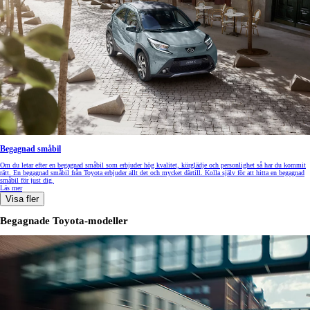
Begagnad småbil
Om du letar efter en begagnad småbil som erbjuder hög kvalitet, körglädje och personlighet så har du kommit
rätt. En begagnad småbil från Toyota erbjuder allt det och mycket därtill. Kolla själv för att hitta en begagnad
småbil för just dig.
Läs mer
Visa fler
Begagnade Toyota-modeller