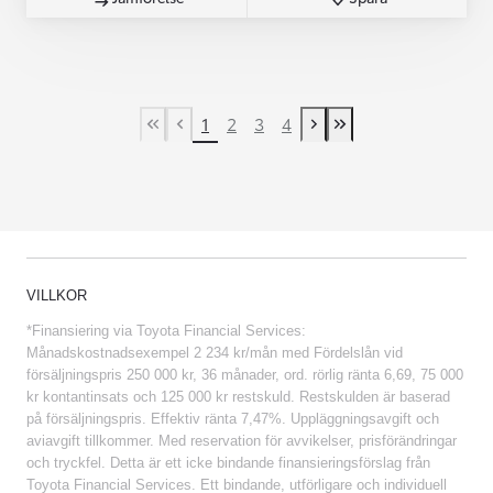
1
2
3
4
First Page
Previous page
Next page
Last Page
VILLKOR
*Finansiering via Toyota Financial Services:
Månadskostnadsexempel 2 234 kr/mån med Fördelslån vid
försäljningspris 250 000 kr, 36 månader, ord. rörlig ränta 6,69, 75 000
kr kontantinsats och 125 000 kr restskuld. Restskulden är baserad
på försäljningspris. Effektiv ränta 7,47%. Uppläggningsavgift och
aviavgift tillkommer. Med reservation för avvikelser, prisförändringar
och tryckfel. Detta är ett icke bindande finansieringsförslag från
Toyota Financial Services. Ett bindande, utförligare och individuell