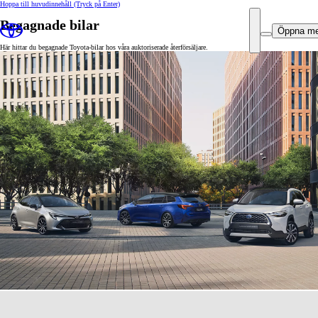
Hoppa till huvudinnehåll
(Tryck på Enter)
Begagnade bilar
Öppna m
Här hittar du begagnade Toyota-bilar hos våra auktoriserade återförsäljare.