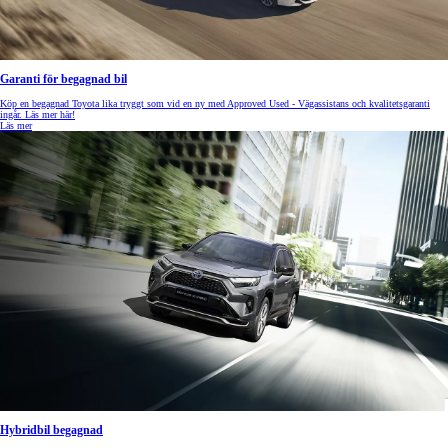
Garanti för begagnad bil
Köp en begagnad Toyota lika tryggt som vid en ny med Approved Used - Vägassistans och kvalitetsgaranti
ingår. Läs mer här!
Läs mer
Hybridbil begagnad