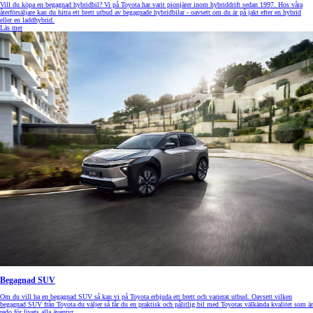
Vill du köpa en begagnad hybridbil? Vi på Toyota har varit pionjärer inom hybriddrift sedan 1997. Hos våra
återförsäljare kan du hitta ett brett utbud av begagnade hybridbilar - oavsett om du är på jakt efter en hybrid
eller en laddhybrid.
Läs mer
Begagnad SUV
Om du vill ha en begagnad SUV så kan vi på Toyota erbjuda ett brett och varierat utbud. Oavsett vilken
begagnad SUV från Toyota du väljer så får du en praktisk och pålitlig bil med Toyotas välkända kvalitet som är
redo för livets alla äventyr.