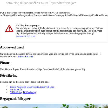
beräkning tillhandahålles av er Toyotaåterförsäljare.
POST https://usc-webcomponents.toyota-europe.com/v1/car-filter/se/sv?
carFilter=used&brand=toyota&uscEnv=production&sortOrder=published&disabledFilters=usedCarBrand&bra
Att låna kostar pengar!
Om du inte kan betala tillbaka skulden i tid riskerar du en betalningsanmärkning. Det kan
leda till svårigheter att få hyra bostad, teckna abonnemang och få nya lån. För stöd, vänd
dig till budget- och skuldrådgivningen i din kommun. Kontaktuppgifter finns på
konsumentverket.se
.
Approved used
När du köper en begagnad Toyota ska upplevelsen vara lika trevlig och trygg som om du köpte en ny – i
kombination med
Toyota Relaxed
.
Finans
Med lån hos Toyota Finans kan du smidigt finansiera din bil på det sätt som passar dig.
Försäkring
Försäkra din bil hos dem som känner till den bäst.
Toyota Approved Used
Toyota Approved Used
Billån
Billån
Bilförsäkring
Bilförsäkring
Begagnade biltyper