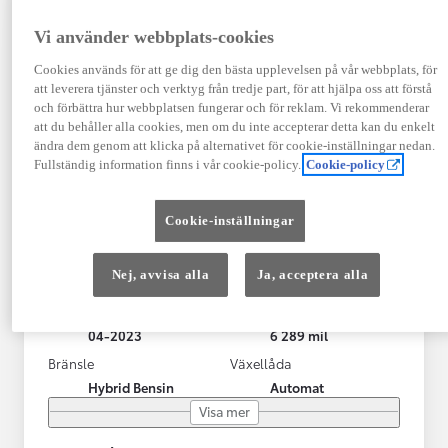
Vi använder webbplats-cookies
Cookies används för att ge dig den bästa upplevelsen på vår webbplats, för
att leverera tjänster och verktyg från tredje part, för att hjälpa oss att förstå
och förbättra hur webbplatsen fungerar och för reklam. Vi rekommenderar
att du behåller alla cookies, men om du inte accepterar detta kan du enkelt
ändra dem genom att klicka på alternativet för cookie-inställningar nedan.
Fullständig information finns i vår cookie-policy.
Cookie-policy
Toyota Yaris Cross
Cookie-inställningar
Toyota Yaris Cross 1,5 Hybrid Adventure Drag V-Hjul
KRYLBO
Nej, avvisa alla
Ja, acceptera alla
HYBRID
Registrerad
Mätarställning
04-2023
6 289 mil
Bränsle
Växellåda
Hybrid Bensin
Automat
Visa mer