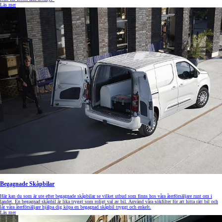
Läs mer
Begagnade Skåpbilar
Här kan du som är ute efter begagnade skåpbilar se vilket utbud som finns hos våra återförsäljare runt om i
landet. En begagnad skåpbil är lika tryggt som roligt val av bil. Använd våra sökfilter för att hitta rätt bil och
låt våra återförsäljare hjälpa dig köpa en begagnad skåpbil tryggt och enkelt.
Läs mer