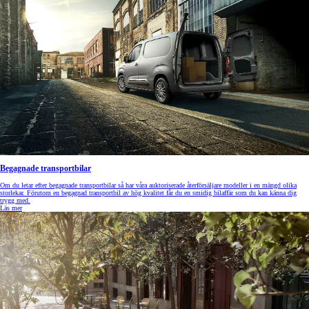
Begagnade transportbilar
Om du letar efter begagnade transportbilar så har våra auktoriserade återförsäljare modeller i en mängd olika
storlekar. Förutom en begagnad transportbil av hög kvalitet får du en smidig bilaffär som du kan känna dig
trygg med.
Läs mer