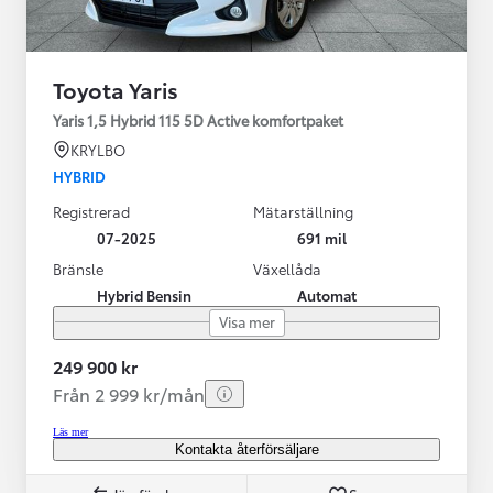
Toyota Yaris
Yaris 1,5 Hybrid 115 5D Active komfortpaket
KRYLBO
HYBRID
Registrerad
Mätarställning
07-2025
691 mil
Bränsle
Växellåda
Hybrid Bensin
Automat
Visa mer
249 900 kr
Från 2 999 kr/mån
Läs mer
Kontakta återförsäljare