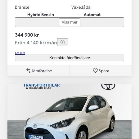
Bränsle
Växellåda
Hybrid Bensin
Automat
Visa mer
344 900 kr
Från 4 140 kr/mån
Läs mer
Kontakta återförsäljare
Jämförelse
Spara