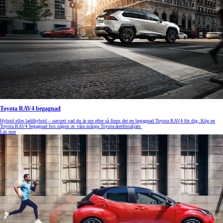
Toyota RAV4 begagnad
Hybrid eller laddhybrid – oavsett vad du är ute efter så finns det en begagnad Toyota RAV4 för dig. Köp en
Toyota RAV4 begagnad hos någon av våra många Toyota-återförsäljare.
Läs mer