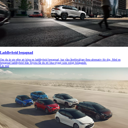
Laddhybrid begagnad
Om du är ute efter att köpa en laddhybrid begagnad, har våra återförsäljare flera alternativ för dig. Med en
begagnad laddhybrid från Toyota får du ett lika tryggt som roligt bilägande.
Läs mer