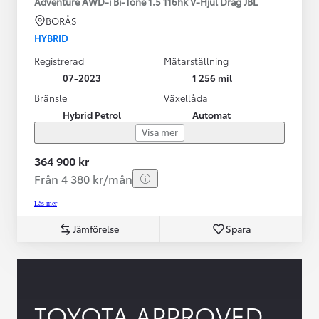
Adventure AWD-i Bi-Tone 1.5 116hk V-Hjul Drag JBL
BORÅS
HYBRID
Registrerad
Mätarställning
07-2023
1 256 mil
Bränsle
Växellåda
Hybrid Petrol
Automat
Visa mer
364 900 kr
Från 4 380 kr/mån
Läs mer
Jämförelse
Spara
TOYOTA APPROVED