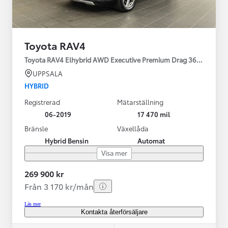
Toyota RAV4
Toyota RAV4 Elhybrid AWD Executive Premium Drag 360-kamera 
UPPSALA
HYBRID
Registrerad
Mätarställning
06-2019
17 470 mil
Bränsle
Växellåda
Hybrid Bensin
Automat
Visa mer
269 900 kr
Från 3 170 kr/mån
Läs mer
Kontakta återförsäljare