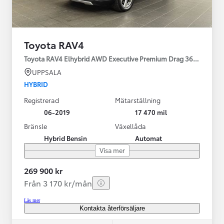
Toyota RAV4
Toyota RAV4 Elhybrid AWD Executive Premium Drag 360-kamera 
UPPSALA
HYBRID
Registrerad
Mätarställning
06-2019
17 470 mil
Bränsle
Växellåda
Hybrid Bensin
Automat
Visa mer
269 900 kr
Från 3 170 kr/mån
Läs mer
Kontakta återförsäljare