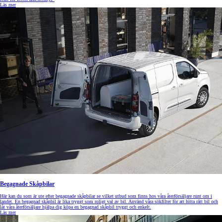
Läs mer
Begagnade Skåpbilar
Här kan du som är ute efter begagnade skåpbilar se vilket utbud som finns hos våra återförsäljare runt om i
landet. En begagnad skåpbil är lika tryggt som roligt val av bil. Använd våra sökfilter för att hitta rätt bil och
låt våra återförsäljare hjälpa dig köpa en begagnad skåpbil tryggt och enkelt.
Läs mer