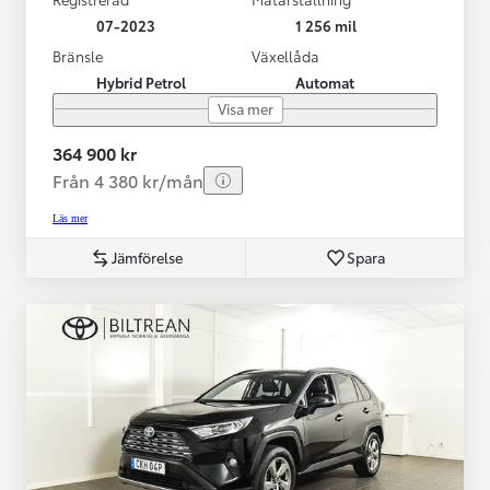
07-2023
1 256 mil
Bränsle
Växellåda
Hybrid Petrol
Automat
Visa mer
364 900 kr
Från 4 380 kr/mån
Läs mer
Jämförelse
Spara