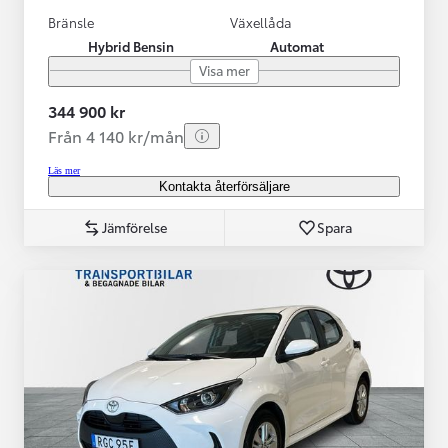
Bränsle
Växellåda
Hybrid Bensin
Automat
Visa mer
344 900 kr
Från 4 140 kr/mån
Läs mer
Kontakta återförsäljare
Jämförelse
Spara