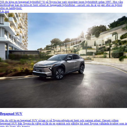
Vill du köpa en begagnad hybridbil? Vi på Toyota har varit pionjärer inom hybriddrift sedan 1997. Hos våra
återförsäljare kan du hitta ett brett utbud av begagnade hybridbilar - oavsett om du är på jakt efter en hybrid
eller en laddhybrid.
Läs mer
Begagnad SUV
Om du vill ha en begagnad SUV så kan vi på Toyota erbjuda ett brett och varierat utbud. Oavsett vilken
begagnad SUV från Toyota du väljer så får du en praktisk och pålitlig bil med Toyotas välkända kvalitet som är
redo för livets alla äventyr.