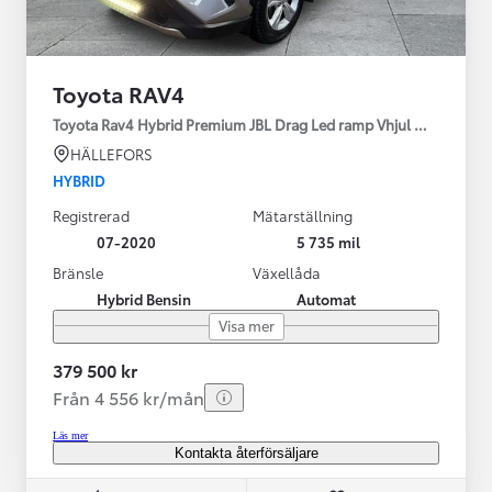
Toyota RAV4
Toyota Rav4 Hybrid Premium JBL Drag Led ramp Vhjul motorv
HÄLLEFORS
HYBRID
Registrerad
Mätarställning
07-2020
5 735 mil
Bränsle
Växellåda
Hybrid Bensin
Automat
Visa mer
379 500 kr
Från 4 556 kr/mån
Läs mer
Kontakta återförsäljare