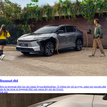
Begagnad elbil
Köp en begagnad elbil hos din lokala Toyota-återförsäljare. Vi hjälper dig till en trygg, enkel och prisvärd affär
när du har hittat en begagnad elbil som passar dig och din livsstil.
Läs mer