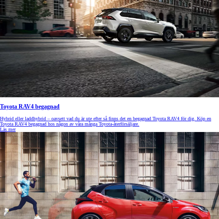
Toyota RAV4 begagnad
Hybrid eller laddhybrid – oavsett vad du är ute efter så finns det en begagnad Toyota RAV4 för dig. Köp en
Toyota RAV4 begagnad hos någon av våra många Toyota-återförsäljare.
Läs mer