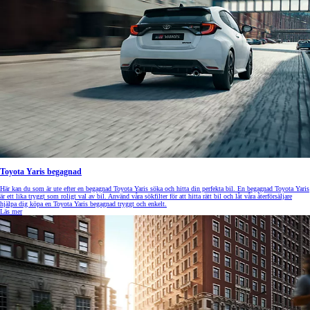
Toyota Yaris begagnad
Här kan du som är ute efter en begagnad Toyota Yaris söka och hitta din perfekta bil. En begagnad Toyota Yaris
är ett lika tryggt som roligt val av bil. Använd våra sökfilter för att hitta rätt bil och låt våra återförsäljare
hjälpa dig köpa en Toyota Yaris begagnad tryggt och enkelt.
Läs mer