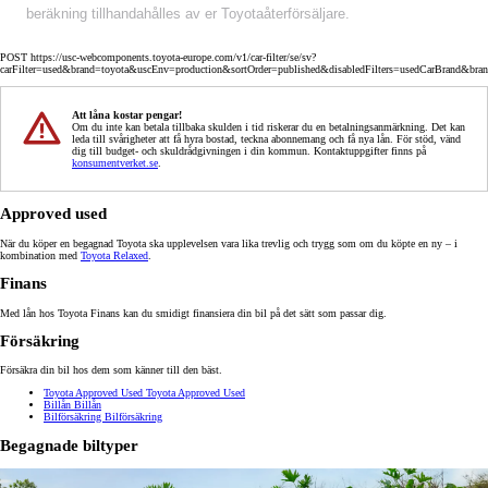
beräkning tillhandahålles av er Toyotaåterförsäljare.
POST https://usc-webcomponents.toyota-europe.com/v1/car-filter/se/sv?
carFilter=used&brand=toyota&uscEnv=production&sortOrder=published&disabledFilters=usedCarBrand&bra
Att låna kostar pengar!
Om du inte kan betala tillbaka skulden i tid riskerar du en betalningsanmärkning. Det kan
leda till svårigheter att få hyra bostad, teckna abonnemang och få nya lån. För stöd, vänd
dig till budget- och skuldrådgivningen i din kommun. Kontaktuppgifter finns på
konsumentverket.se
.
Approved used
När du köper en begagnad Toyota ska upplevelsen vara lika trevlig och trygg som om du köpte en ny – i
kombination med
Toyota Relaxed
.
Finans
Med lån hos Toyota Finans kan du smidigt finansiera din bil på det sätt som passar dig.
Försäkring
Försäkra din bil hos dem som känner till den bäst.
Toyota Approved Used
Toyota Approved Used
Billån
Billån
Bilförsäkring
Bilförsäkring
Begagnade biltyper