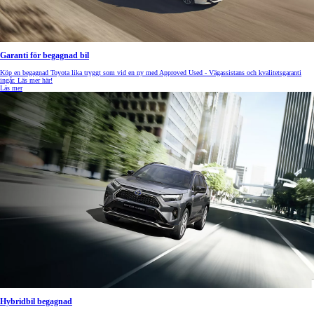
Garanti för begagnad bil
Köp en begagnad Toyota lika tryggt som vid en ny med Approved Used - Vägassistans och kvalitetsgaranti
ingår. Läs mer här!
Läs mer
Hybridbil begagnad