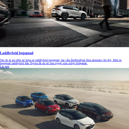
Laddhybrid begagnad
Om du är ute efter att köpa en laddhybrid begagnad, har våra återförsäljare flera alternativ för dig. Med en
begagnad laddhybrid från Toyota får du ett lika tryggt som roligt bilägande.
Läs mer