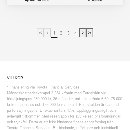
1
2
3
4
First Page
Previous page
Next page
Last Page
VILLKOR
*Finansiering via Toyota Financial Services:
Månadskostnadsexempel 2 234 kr/mån med Fördelslån vid
försäljningspris 250 000 kr, 36 månader, ord. rörlig ränta 6,69, 75 000
kr kontantinsats och 125 000 kr restskuld. Restskulden är baserad
på försäljningspris. Effektiv ränta 7,47%. Uppläggningsavgift och
aviavgift tillkommer. Med reservation för avvikelser, prisförändringar
och tryckfel. Detta är ett icke bindande finansieringsförslag från
Toyota Financial Services. Ett bindande, utförligare och individuell