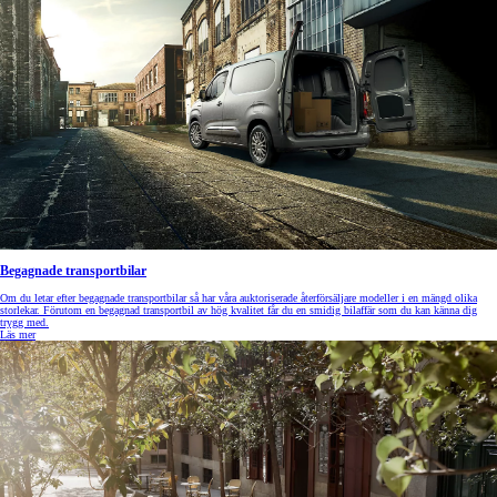
Begagnade transportbilar
Om du letar efter begagnade transportbilar så har våra auktoriserade återförsäljare modeller i en mängd olika
storlekar. Förutom en begagnad transportbil av hög kvalitet får du en smidig bilaffär som du kan känna dig
trygg med.
Läs mer