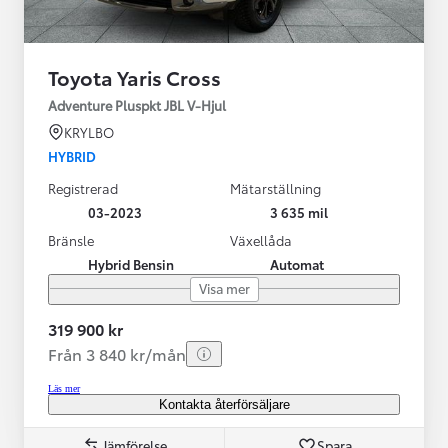
Toyota Yaris Cross
Adventure Pluspkt JBL V-Hjul
KRYLBO
HYBRID
Registrerad
Mätarställning
03-2023
3 635 mil
Bränsle
Växellåda
Hybrid Bensin
Automat
Visa mer
319 900 kr
Från 3 840 kr/mån
Läs mer
Kontakta återförsäljare
Jämförelse
Spara