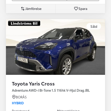
Jämförelse
Spara
Såld
Toyota Yaris Cross
Adventure AWD-i Bi-Tone 1.5 116hk V-Hjul Drag JBL
BORÅS
HYBRID
Registrerad
Mätarställning