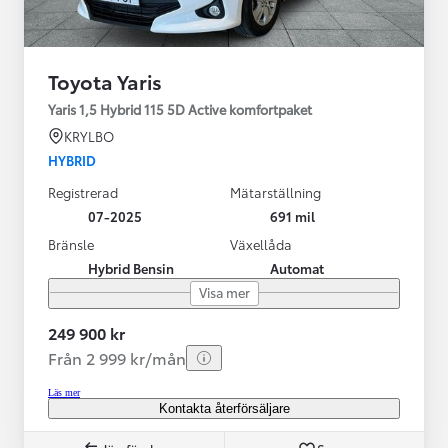
Toyota Yaris
Yaris 1,5 Hybrid 115 5D Active komfortpaket
KRYLBO
HYBRID
Registrerad
Mätarställning
07-2025
691 mil
Bränsle
Växellåda
Hybrid Bensin
Automat
Visa mer
249 900 kr
Från 2 999 kr/mån
Läs mer
Kontakta återförsäljare