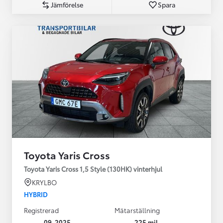
Jämförelse
Spara
Toyota Yaris Cross
Toyota Yaris Cross 1,5 Style (130HK) vinterhjul
KRYLBO
HYBRID
Registrerad
Mätarställning
09-2025
225 mil