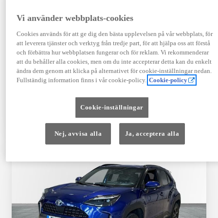
Registrerad
Mätarställning
09-2023
14 650 mil
Vi använder webbplats-cookies
Bränsle
Växellåda
Cookies används för att ge dig den bästa upplevelsen på vår webbplats, för
Hybrid Bensin
Automat
att leverera tjänster och verktyg från tredje part, för att hjälpa oss att förstå
Visa mer
och förbättra hur webbplatsen fungerar och för reklam. Vi rekommenderar
att du behåller alla cookies, men om du inte accepterar detta kan du enkelt
409 900 kr
ändra dem genom att klicka på alternativet för cookie-inställningar nedan.
Från 4 920 kr/mån
Fullständig information finns i vår cookie-policy.
Cookie-policy
Läs mer
Kontakta återförsäljare
Cookie-inställningar
Jämförelse
Spara
Nej, avvisa alla
Ja, acceptera alla