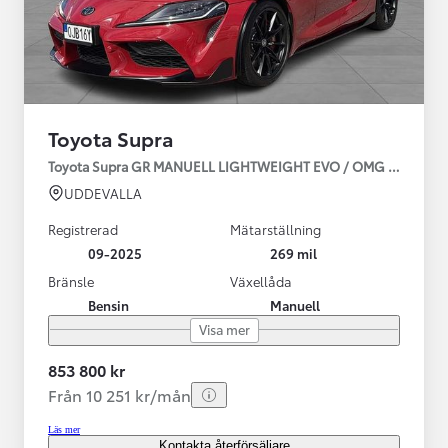
Toyota Supra
Toyota Supra GR MANUELL LIGHTWEIGHT EVO / OMG LEV! MOM
UDDEVALLA
Registrerad
Mätarställning
09-2025
269 mil
Bränsle
Växellåda
Bensin
Manuell
Visa mer
853 800 kr
Från 10 251 kr/mån
Läs mer
Kontakta återförsäljare