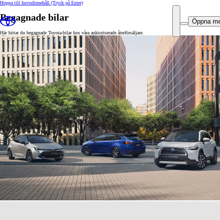
Hoppa till huvudinnehåll
(Tryck på Enter)
Begagnade bilar
Öppna m
Här hittar du begagnade Toyota-bilar hos våra auktoriserade återförsäljare.