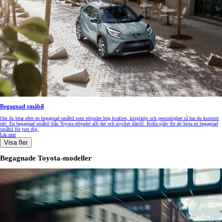
Begagnad småbil
Om du letar efter en begagnad småbil som erbjuder hög kvalitet, körglädje och personlighet så har du kommit
rätt. En begagnad småbil från Toyota erbjuder allt det och mycket därtill. Kolla själv för att hitta en begagnad
småbil för just dig.
Läs mer
Visa fler
Begagnade Toyota-modeller