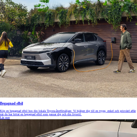
Begagnad elbil
Köp en begagnad elbil hos din lokala Toyota-återförsäljare. Vi hjälper dig till en trygg, enkel och prisvärd affär
när du har hittat en begagnad elbil som passar dig och din livsstil.
Läs mer