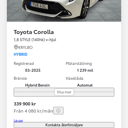
Toyota Corolla
1,8 STYLE (140hk) v-hjul
KRYLBO
HYBRID
Registrerad
Mätarställning
03-2025
1 239 mil
Bränsle
Växellåda
Hybrid Bensin
Automat
Visa mer
339 900 kr
Från 4 080 kr/mån
Läs mer
Kontakta återförsäljare