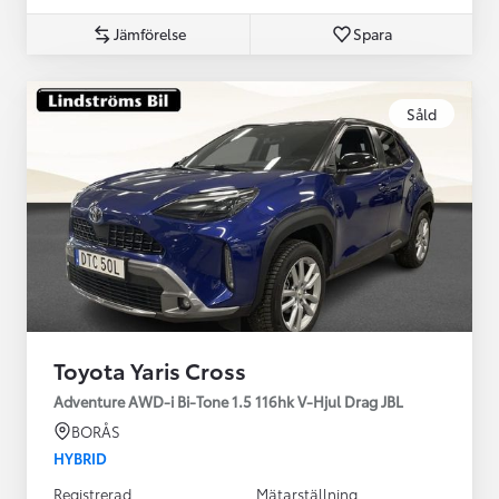
Jämförelse
Spara
Såld
Toyota Yaris Cross
Adventure AWD-i Bi-Tone 1.5 116hk V-Hjul Drag JBL
BORÅS
HYBRID
Registrerad
Mätarställning