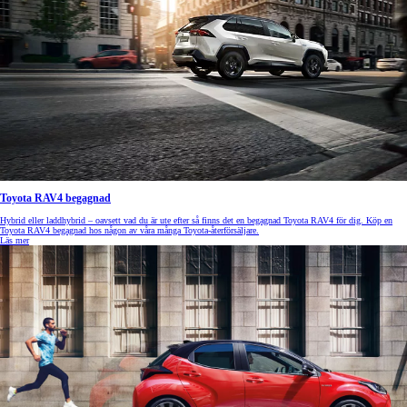
Toyota RAV4 begagnad
Hybrid eller laddhybrid – oavsett vad du är ute efter så finns det en begagnad Toyota RAV4 för dig. Köp en
Toyota RAV4 begagnad hos någon av våra många Toyota-återförsäljare.
Läs mer