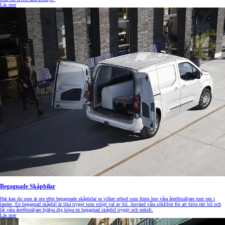
Läs mer
Begagnade Skåpbilar
Här kan du som är ute efter begagnade skåpbilar se vilket utbud som finns hos våra återförsäljare runt om i
landet. En begagnad skåpbil är lika tryggt som roligt val av bil. Använd våra sökfilter för att hitta rätt bil och
låt våra återförsäljare hjälpa dig köpa en begagnad skåpbil tryggt och enkelt.
Läs mer