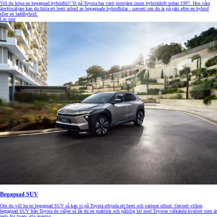
Vill du köpa en begagnad hybridbil? Vi på Toyota har varit pionjärer inom hybriddrift sedan 1997. Hos våra
återförsäljare kan du hitta ett brett utbud av begagnade hybridbilar - oavsett om du är på jakt efter en hybrid
eller en laddhybrid.
Läs mer
Begagnad SUV
Om du vill ha en begagnad SUV så kan vi på Toyota erbjuda ett brett och varierat utbud. Oavsett vilken
begagnad SUV från Toyota du väljer så får du en praktisk och pålitlig bil med Toyotas välkända kvalitet som är
redo för livets alla äventyr.