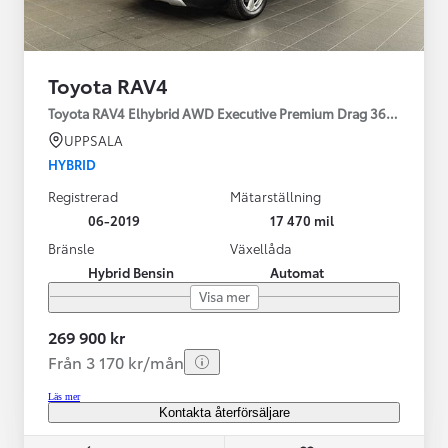
Toyota RAV4
Toyota RAV4 Elhybrid AWD Executive Premium Drag 360-kamera 
UPPSALA
HYBRID
Registrerad
Mätarställning
06-2019
17 470 mil
Bränsle
Växellåda
Hybrid Bensin
Automat
Visa mer
269 900 kr
Från 3 170 kr/mån
Läs mer
Kontakta återförsäljare