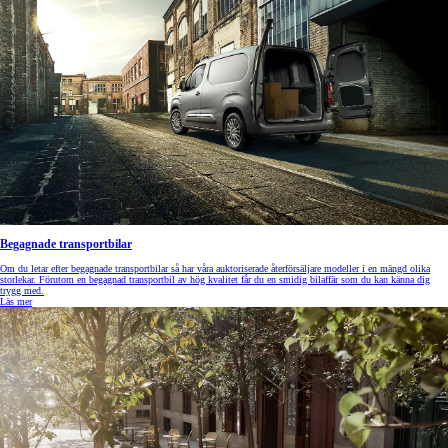
Begagnade transportbilar
Om du letar efter begagnade transportbilar så har våra auktoriserade återförsäljare modeller i en mängd olika
storlekar. Förutom en begagnad transportbil av hög kvalitet får du en smidig bilaffär som du kan känna dig
trygg med.
Läs mer