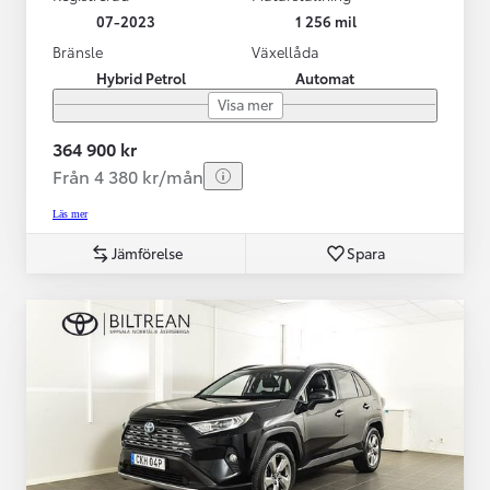
07-2023
1 256 mil
Bränsle
Växellåda
Hybrid Petrol
Automat
Visa mer
364 900 kr
Från 4 380 kr/mån
Läs mer
Jämförelse
Spara