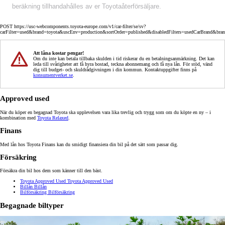
beräkning tillhandahålles av er Toyotaåterförsäljare.
POST https://usc-webcomponents.toyota-europe.com/v1/car-filter/se/sv?
carFilter=used&brand=toyota&uscEnv=production&sortOrder=published&disabledFilters=usedCarBrand&bra
Att låna kostar pengar!
Om du inte kan betala tillbaka skulden i tid riskerar du en betalningsanmärkning. Det kan
leda till svårigheter att få hyra bostad, teckna abonnemang och få nya lån. För stöd, vänd
dig till budget- och skuldrådgivningen i din kommun. Kontaktuppgifter finns på
konsumentverket.se
.
Approved used
När du köper en begagnad Toyota ska upplevelsen vara lika trevlig och trygg som om du köpte en ny – i
kombination med
Toyota Relaxed
.
Finans
Med lån hos Toyota Finans kan du smidigt finansiera din bil på det sätt som passar dig.
Försäkring
Försäkra din bil hos dem som känner till den bäst.
Toyota Approved Used
Toyota Approved Used
Billån
Billån
Bilförsäkring
Bilförsäkring
Begagnade biltyper