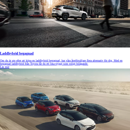
Laddhybrid begagnad
Om du är ute efter att köpa en laddhybrid begagnad, har våra återförsäljare flera alternativ för dig. Med en
begagnad laddhybrid från Toyota får du ett lika tryggt som roligt bilägande.
Läs mer