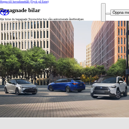
Hoppa till huvudinnehåll
(Tryck på Enter)
Begagnade bilar
Öppna m
Här hittar du begagnade Toyota-bilar hos våra auktoriserade återförsäljare.