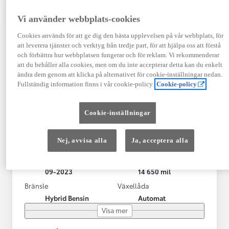
Vi använder webbplats-cookies
Cookies används för att ge dig den bästa upplevelsen på vår webbplats, för
att leverera tjänster och verktyg från tredje part, för att hjälpa oss att förstå
och förbättra hur webbplatsen fungerar och för reklam. Vi rekommenderar
att du behåller alla cookies, men om du inte accepterar detta kan du enkelt
ändra dem genom att klicka på alternativet för cookie-inställningar nedan.
Fullständig information finns i vår cookie-policy.
Cookie-policy
Toyota RAV4 Laddhybrid
Cookie-inställningar
STYLE (306hk) Drag/V-hjul/LED-ramp
KRYLBO
Nej, avvisa alla
Ja, acceptera alla
HYBRID
Registrerad
Mätarställning
09-2023
14 650 mil
Bränsle
Växellåda
Hybrid Bensin
Automat
Visa mer