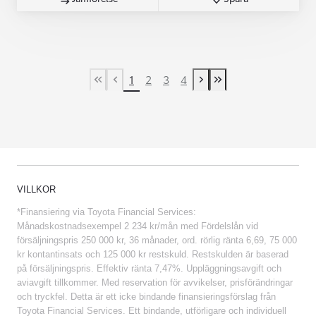
1
2
3
4
First Page
Previous page
Next page
Last Page
VILLKOR
*Finansiering via Toyota Financial Services:
Månadskostnadsexempel 2 234 kr/mån med Fördelslån vid
försäljningspris 250 000 kr, 36 månader, ord. rörlig ränta 6,69, 75 000
kr kontantinsats och 125 000 kr restskuld. Restskulden är baserad
på försäljningspris. Effektiv ränta 7,47%. Uppläggningsavgift och
aviavgift tillkommer. Med reservation för avvikelser, prisförändringar
och tryckfel. Detta är ett icke bindande finansieringsförslag från
Toyota Financial Services. Ett bindande, utförligare och individuell