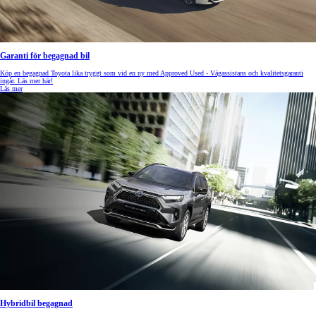
Garanti för begagnad bil
Köp en begagnad Toyota lika tryggt som vid en ny med Approved Used - Vägassistans och kvalitetsgaranti
ingår. Läs mer här!
Läs mer
Hybridbil begagnad