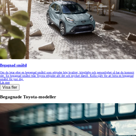
Begagnad småbil
Om du letar efter en begagnad småbil som erbjuder hög kvalitet, körglädje och personlighet så har du kommit
rätt. En begagnad småbil från Toyota erbjuder allt det och mycket därtill. Kolla själv för att hitta en begagnad
småbil för just dig.
Läs mer
Visa fler
Begagnade Toyota-modeller