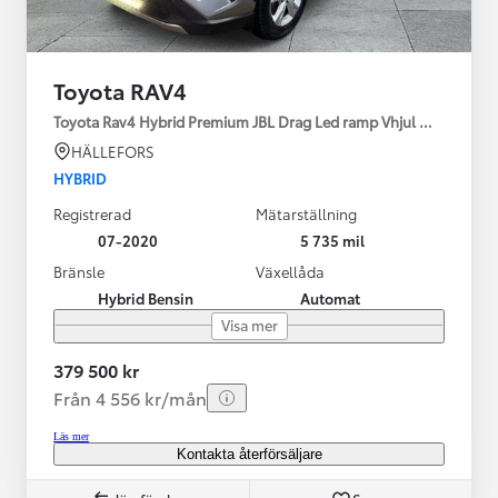
Toyota RAV4
Toyota Rav4 Hybrid Premium JBL Drag Led ramp Vhjul motorv
HÄLLEFORS
HYBRID
Registrerad
Mätarställning
07-2020
5 735 mil
Bränsle
Växellåda
Hybrid Bensin
Automat
Visa mer
379 500 kr
Från 4 556 kr/mån
Läs mer
Kontakta återförsäljare