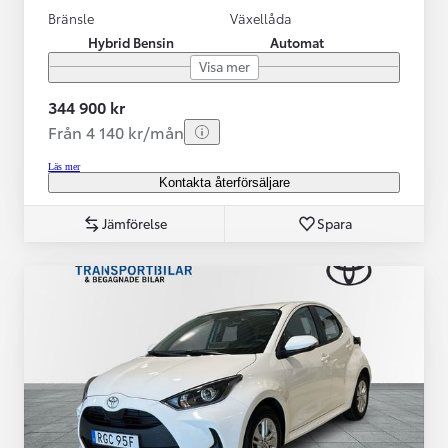
Bränsle
Växellåda
Hybrid Bensin
Automat
Visa mer
344 900 kr
Från 4 140 kr/mån
Läs mer
Kontakta återförsäljare
Jämförelse
Spara