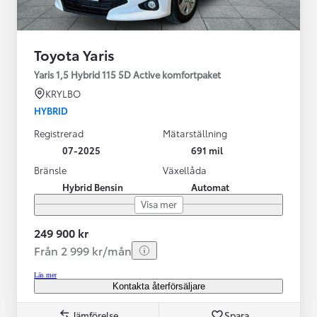
Toyota Yaris
Yaris 1,5 Hybrid 115 5D Active komfortpaket
KRYLBO
HYBRID
Registrerad
Mätarställning
07-2025
691 mil
Bränsle
Växellåda
Hybrid Bensin
Automat
Visa mer
249 900 kr
Från 2 999 kr/mån
Läs mer
Kontakta återförsäljare
Jämförelse
Spara