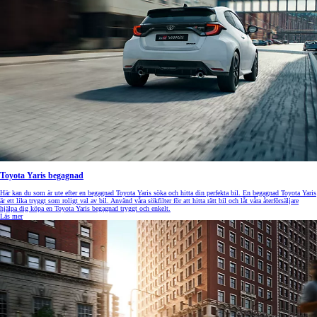
Toyota Yaris begagnad
Här kan du som är ute efter en begagnad Toyota Yaris söka och hitta din perfekta bil. En begagnad Toyota Yaris
är ett lika tryggt som roligt val av bil. Använd våra sökfilter för att hitta rätt bil och låt våra återförsäljare
hjälpa dig köpa en Toyota Yaris begagnad tryggt och enkelt.
Läs mer