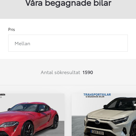
Våra begagnade bilar
Pris
Mellan
Från 257 900 kr
Från 2 535 kr/mån
Easy Billån
Corolla
Antal sökresultat
1590
HYBRID