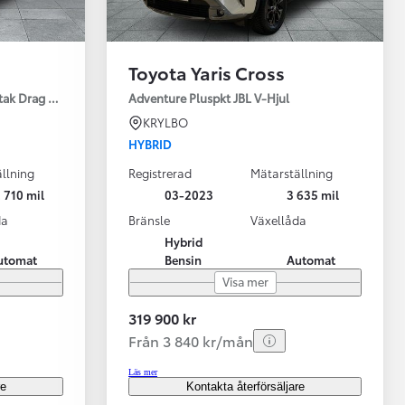
Toyota Yaris Cross
tak Drag Motorv Vhjul
Adventure Pluspkt JBL V-Hjul
KRYLBO
HYBRID
llning
Registrerad
Mätarställning
 710 mil
03-2023
3 635 mil
da
Bränsle
Växellåda
Hybrid
utomat
Bensin
Automat
Visa mer
319 900 kr
Från 3 840 kr/mån
Läs mer
re
Kontakta återförsäljare