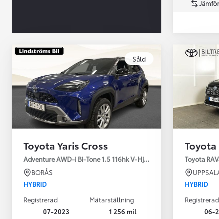
Jämför
Såld
Från 360 900 kr
Från 3 548 kr/mån
Toyota Yaris Cross
Toyota
Easy Billån
Toyota GR Supra
Adventure AWD-i Bi-Tone 1.5 116hk V-Hjul Drag JBL
Toyota RAV
BENSIN
BORÅS
UPPSAL
HYBRID
HYBRID
Registrerad
Mätarställning
Registrerad
07-2023
1 256 mil
06-2