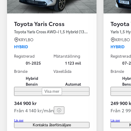
Toyota Yaris Cross
Toyota 
Toyota Yaris Cross AWD-i 1,5 Hybrid (130HK) Style V-hjul
Yaris 1,5 H
KRYLBO
KRYLBO
HYBRID
HYBRID
Registrerad
Mätarställning
Registrerad
01-2025
1 123 mil
07-
Bränsle
Växellåda
Bränsle
Hybrid
Hybr
Bensin
Automat
Bens
Visa mer
344 900 kr
249 900 k
Från 4 140 kr/mån
Från 2 9
Läs mer
Läs mer
Kontakta återförsäljare
K