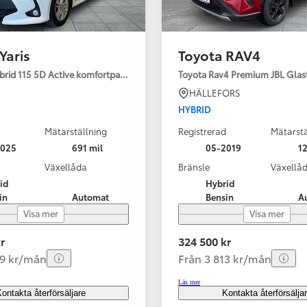
Yaris
Toyota RAV4
ybrid 115 5D Active komfortpaket
Toyota Rav4 Premium JBL Glas
HÄLLEFORS
HYBRID
Mätarställning
Registrerad
Mätarstä
2025
691 mil
05-2019
12
Växellåda
Bränsle
Växellå
id
Hybrid
in
Automat
Bensin
A
Visa mer
Visa mer
r
324 500 kr
99 kr/mån
Från 3 813 kr/mån
Läs mer
ontakta återförsäljare
Kontakta återförsälja