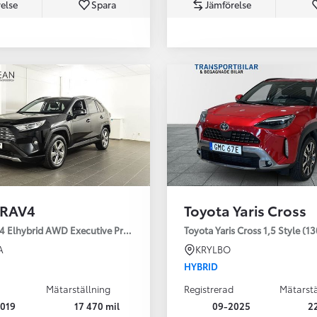
else
Spara
Jämförelse
Från 350 900 kr
Från 3 450 kr/mån
 RAV4
Toyota Yaris Cross
Easy Billån
Nya GR GT
4 Elhybrid AWD Executive Premium Drag 360-kamera JBL
Toyota Yaris Cross 1,5 Style (1
The soul lives on
A
KRYLBO
HYBRID
Mätarställning
Registrerad
Mätarstä
019
17 470 mil
09-2025
2