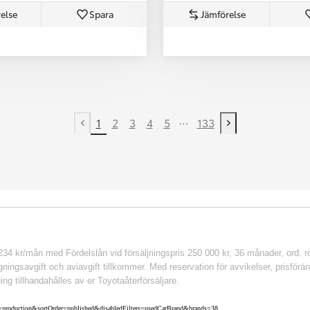
else
Spara
Jämförelse
...
1
2
3
4
5
133
Previous page
Next page
 kr/mån med Fördelslån vid försäljningspris 250 000 kr, 36 månader, ord. rör
ingsavgift och aviavgift tillkommer. Med reservation för avvikelser, prisföränd
ing tillhandahålles av er Toyotaåterförsäljare.
nv=production&sortOrder=published&disabledFilters=usedCarBrand&brands=38