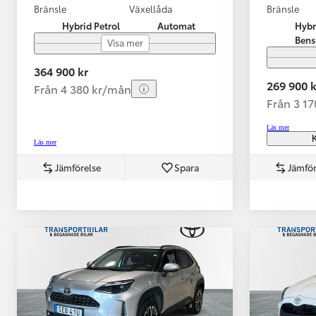
Bränsle
Växellåda
Bränsle
Hybrid Petrol
Automat
Hybr
Bens
Visa mer
364 900 kr
269 900 k
Från 4 380 kr/mån
Från 3 1
Läs mer
K
Läs mer
Jämförelse
Spara
Jämför