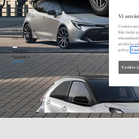
Vi använ
Cookies anvä
Från 479 900 kr
från tredje p
Från 3 333 kr/mån
rekommender
att klicka p
policy.
Cook
Easy Billån
Nya Aygo X
HYBRID
Cookie-i