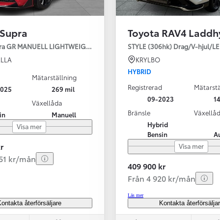
 Supra
Toyota RAV4 Laddh
pra GR MANUELL LIGHTWEIGHT EVO / OMG LEV! MOMSBIL!
STYLE (306hk) Drag/V-hjul/L
LLA
KRYLBO
HYBRID
Mätarställning
Registrerad
Mätarstä
2025
269 mil
Från 324 900 kr
09-2023
14
Växellåda
Från 3 194 kr/mån
Bränsle
Växellå
in
Manuell
Hybrid
Visa mer
Toyota C-HR
Bensin
A
HYBRID & LADDHYBRID
r
Visa mer
251 kr/mån
409 900 kr
Från 4 920 kr/mån
Läs mer
ontakta återförsäljare
Kontakta återförsälja