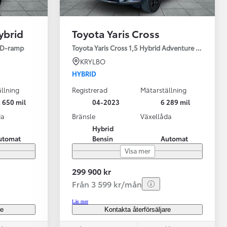
ybrid
Toyota Yaris Cross
ED-ramp
Toyota Yaris Cross 1,5 Hybrid Adventure Drag V-Hj
KRYLBO
HYBRID
llning
Registrerad
Mätarställning
Vi har Sveriges mest nöjda biläg
Nya elbil
 650 mil
04-2023
6 289 mil
Läs mer
Elbilar f
da
Bränsle
Växellåda
Hybrid
utomat
Bensin
Automat
Visa mer
299 900 kr
Från 3 599 kr/mån
Läs mer
re
Kontakta återförsäljare