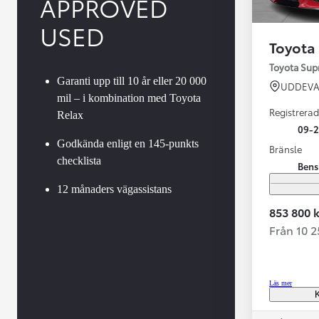
APPROVED
USED
Toyota
Toyota Su
Garanti upp till 10 år eller 20 000
UDDEVA
mil – i kombination med Toyota
Registrerad
Relax
09-
Godkända enligt en 145-punkts
Bränsle
checklista
Bens
Från 599 900 kr
Nya Corolla Cross
12 månaders vägassistans
HYBRID
853 800 k
Från 10 
Läs mer
K