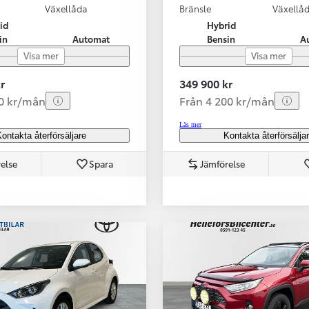
Växellåda
Bränsle
Växellå
id
Hybrid
in
Automat
Bensin
A
Visa mer
Visa mer
r
349 900 kr
70 kr/mån
Från 4 200 kr/mån
Läs mer
ontakta återförsäljare
Kontakta återförsälja
else
Spara
Jämförelse