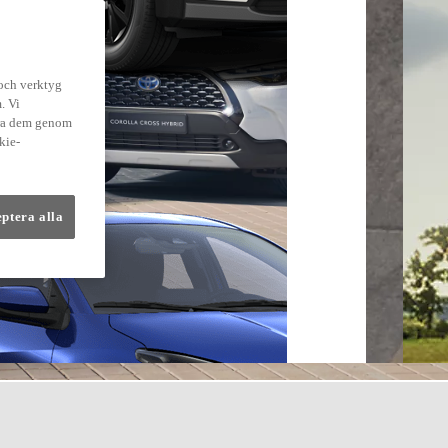
 och verktyg
. Vi
dra dem genom
kie-
eptera alla