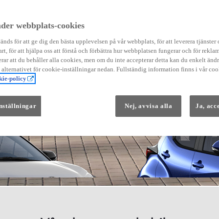
der webbplats-cookies
nds för att ge dig den bästa upplevelsen på vår webbplats, för att leverera tjänster
art, för att hjälpa oss att förstå och förbättra hur webbplatsen fungerar och för reklam
Från 569 900 kr
ar att du behåller alla cookies, men om du inte accepterar detta kan du enkelt än
Från 3 958 kr/mån
å alternativet för cookie-inställningar nedan. Fullständig information finns i vår coo
ie-policy
Yaris
HYBRID
nställningar
Nej, avvisa alla
Ja, acc