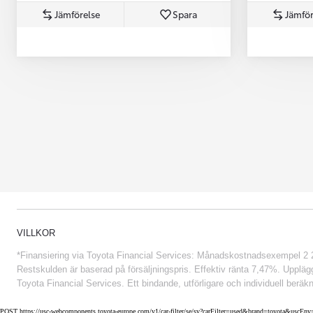
Jämförelse
Spara
Jämför
Från 852 900 kr
VILLKOR
*Finansiering via Toyota Financial Services: Månadskostnadsexempel 2 234
Restskulden är baserad på försäljningspris. Effektiv ränta 7,47%. Uppläggn
Toyota Financial Services. Ett bindande, utförligare och individuell beräkn
POST https://usc-webcomponents.toyota-europe.com/v1/car-filter/se/sv?carFilter=used&brand=toyota&uscE