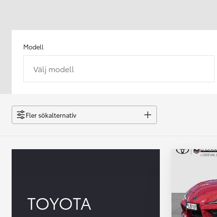
Modell
Välj modell
Från 238 900 kr
Från 2 349 kr/mån
Easy Billån
GR Yaris
Fler sökalternativ
BENSIN
TOYOTA