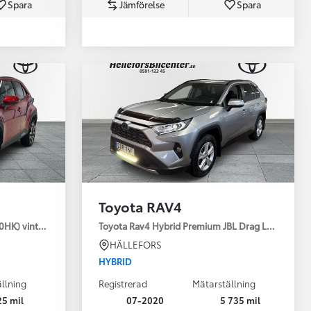
Spara
Jämförelse
Spara
Toyota Professio
När varje jobb r
Toyota RAV4
30HK) vinterhjul
Toyota Rav4 Hybrid Premium JBL Drag Led ramp V
HÄLLEFORS
HYBRID
llning
Registrerad
Mätarställning
25 mil
07-2020
5 735 mil