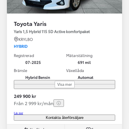
Toyota Yaris
Yaris 1,5 Hybrid 115 5D Active komfortpaket
KRYLBO
HYBRID
Registrerad
Mätarställning
07-2025
691 mil
Bränsle
Växellåda
Hybrid Bensin
Automat
Visa mer
249 900 kr
Från 2 999 kr/mån
Läs mer
Kontakta återförsäljare