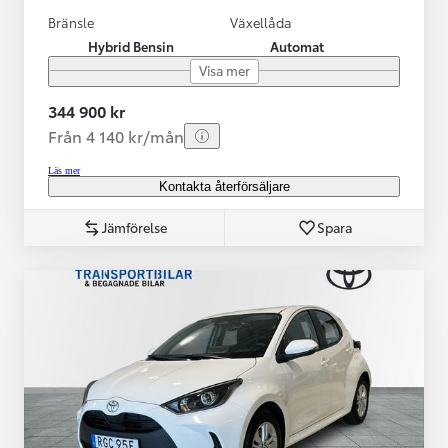
Bränsle
Växellåda
Hybrid Bensin
Automat
Visa mer
344 900 kr
Från 4 140 kr/mån
Läs mer
Kontakta återförsäljare
Jämförelse
Spara