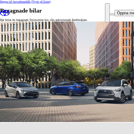
Hoppa till huvudinnehåll
(Tryck på Enter)
Begagnade bilar
Öppna m
Här hittar du begagnade Toyota-bilar hos våra auktoriserade återförsäljare.