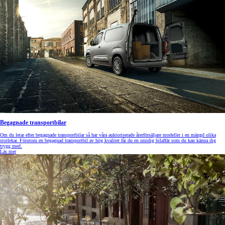
Begagnade transportbilar
Om du letar efter begagnade transportbilar så har våra auktoriserade återförsäljare modeller i en mängd olika
storlekar. Förutom en begagnad transportbil av hög kvalitet får du en smidig bilaffär som du kan känna dig
trygg med.
Läs mer