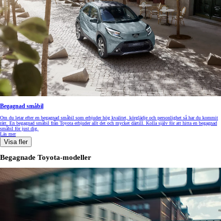
Begagnad småbil
Om du letar efter en begagnad småbil som erbjuder hög kvalitet, körglädje och personlighet så har du kommit
rätt. En begagnad småbil från Toyota erbjuder allt det och mycket därtill. Kolla själv för att hitta en begagnad
småbil för just dig.
Läs mer
Visa fler
Begagnade Toyota-modeller