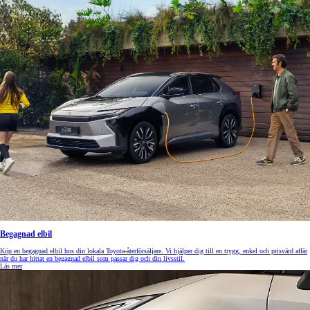
Begagnad elbil
Köp en begagnad elbil hos din lokala Toyota-återförsäljare. Vi hjälper dig till en trygg, enkel och prisvärd affär
när du har hittat en begagnad elbil som passar dig och din livsstil.
Läs mer