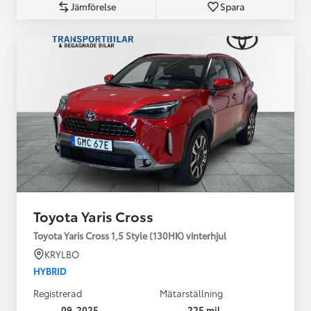
Jämförelse
Spara
Toyota Yaris Cross
Toyota Yaris Cross 1,5 Style (130HK) vinterhjul
KRYLBO
HYBRID
Registrerad
Mätarställning
09-2025
225 mil