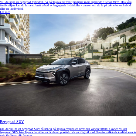
Vill du köpa en begagnad hybridbil? Vi på Toyota har varit pionjärer inom hybriddrift sedan 1997. Hos våra
återförsäljare kan du hitta ett brett utbud av begagnade hybridbilar - oavsett om du är på jakt efter en hybrid
eller en laddhybrid.
Läs mer
Begagnad SUV
Om du vill ha en begagnad SUV så kan vi på Toyota erbjuda ett brett och varierat utbud. Oavsett vilken
begagnad SUV från Toyota du väljer så får du en praktisk och pålitlig bil med Toyotas välkända kvalitet som är
redo för livets alla äventyr.