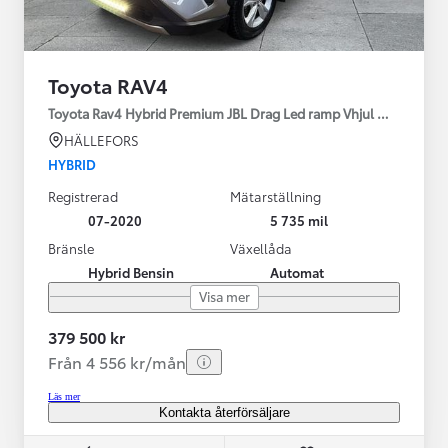
Toyota RAV4
Toyota Rav4 Hybrid Premium JBL Drag Led ramp Vhjul motorv
HÄLLEFORS
HYBRID
Registrerad
Mätarställning
07-2020
5 735 mil
Bränsle
Växellåda
Hybrid Bensin
Automat
Visa mer
379 500 kr
Från 4 556 kr/mån
Läs mer
Kontakta återförsäljare