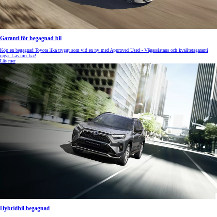
Garanti för begagnad bil
Köp en begagnad Toyota lika tryggt som vid en ny med Approved Used - Vägassistans och kvalitetsgaranti
ingår. Läs mer här!
Läs mer
Hybridbil begagnad