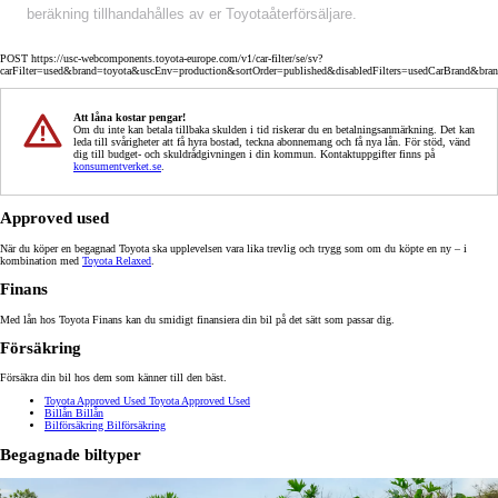
beräkning tillhandahålles av er Toyotaåterförsäljare.
POST https://usc-webcomponents.toyota-europe.com/v1/car-filter/se/sv?
carFilter=used&brand=toyota&uscEnv=production&sortOrder=published&disabledFilters=usedCarBrand&bra
Att låna kostar pengar!
Om du inte kan betala tillbaka skulden i tid riskerar du en betalningsanmärkning. Det kan
leda till svårigheter att få hyra bostad, teckna abonnemang och få nya lån. För stöd, vänd
dig till budget- och skuldrådgivningen i din kommun. Kontaktuppgifter finns på
konsumentverket.se
.
Approved used
När du köper en begagnad Toyota ska upplevelsen vara lika trevlig och trygg som om du köpte en ny – i
kombination med
Toyota Relaxed
.
Finans
Med lån hos Toyota Finans kan du smidigt finansiera din bil på det sätt som passar dig.
Försäkring
Försäkra din bil hos dem som känner till den bäst.
Toyota Approved Used
Toyota Approved Used
Billån
Billån
Bilförsäkring
Bilförsäkring
Begagnade biltyper