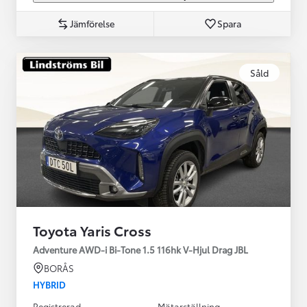
Jämförelse
Spara
Såld
Toyota Yaris Cross
Adventure AWD-i Bi-Tone 1.5 116hk V-Hjul Drag JBL
BORÅS
HYBRID
Registrerad
Mätarställning