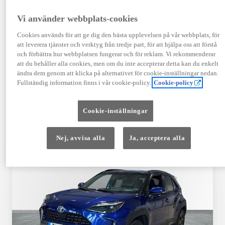
TOYOTA APPROVED
Vi använder webbplats-cookies
USED
Cookies används för att ge dig den bästa upplevelsen på vår webbplats, för
att leverera tjänster och verktyg från tredje part, för att hjälpa oss att förstå
och förbättra hur webbplatsen fungerar och för reklam. Vi rekommenderar
Garanti upp till 10 år eller 20 000 mil – i
att du behåller alla cookies, men om du inte accepterar detta kan du enkelt
kombination med Toyota Relax
ändra dem genom att klicka på alternativet för cookie-inställningar nedan.
Fullständig information finns i vår cookie-policy.
Cookie-policy
Godkända enligt en 145-punkts checklista
Cookie-inställningar
12 månaders vägassistans
Nej, avvisa alla
Ja, acceptera alla