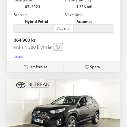
07-2023
1 256 mil
Bränsle
Växellåda
Hybrid Petrol
Automat
Visa mer
364 900 kr
Från 4 380 kr/mån
Läs mer
Jämförelse
Spara