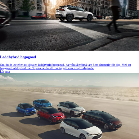
Laddhybrid begagnad
Om du är ute efter att köpa en laddhybrid begagnad, har våra återförsäljare flera alternativ för dig. Med en
begagnad laddhybrid från Toyota får du ett lika tryggt som roligt bilägande.
Läs mer