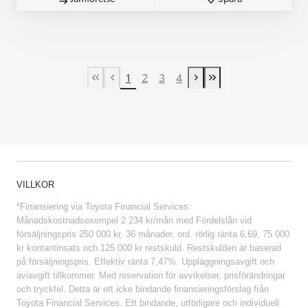
1
2
3
4
First Page
Previous page
Next page
Last Page
VILLKOR
*Finansiering via Toyota Financial Services:
Månadskostnadsexempel 2 234 kr/mån med Fördelslån vid
försäljningspris 250 000 kr, 36 månader, ord. rörlig ränta 6,69, 75 000
kr kontantinsats och 125 000 kr restskuld. Restskulden är baserad
på försäljningspris. Effektiv ränta 7,47%. Uppläggningsavgift och
aviavgift tillkommer. Med reservation för avvikelser, prisförändringar
och tryckfel. Detta är ett icke bindande finansieringsförslag från
Toyota Financial Services. Ett bindande, utförligare och individuell