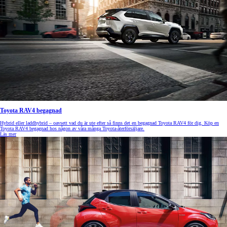
Toyota RAV4 begagnad
Hybrid eller laddhybrid – oavsett vad du är ute efter så finns det en begagnad Toyota RAV4 för dig. Köp en
Toyota RAV4 begagnad hos någon av våra många Toyota-återförsäljare.
Läs mer