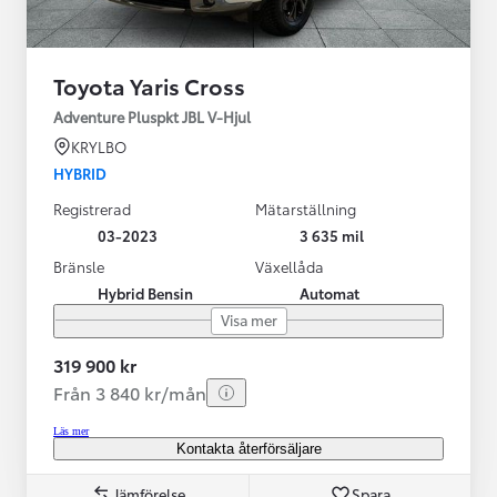
Toyota Yaris Cross
Adventure Pluspkt JBL V-Hjul
KRYLBO
HYBRID
Registrerad
Mätarställning
03-2023
3 635 mil
Bränsle
Växellåda
Hybrid Bensin
Automat
Visa mer
319 900 kr
Från 3 840 kr/mån
Läs mer
Kontakta återförsäljare
Jämförelse
Spara