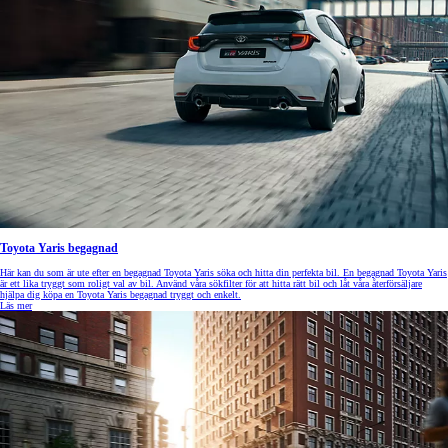
Toyota Yaris begagnad
Här kan du som är ute efter en begagnad Toyota Yaris söka och hitta din perfekta bil. En begagnad Toyota Yaris
är ett lika tryggt som roligt val av bil. Använd våra sökfilter för att hitta rätt bil och låt våra återförsäljare
hjälpa dig köpa en Toyota Yaris begagnad tryggt och enkelt.
Läs mer