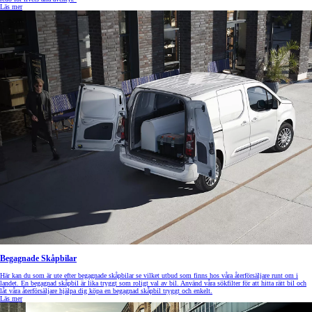
Läs mer
Begagnade Skåpbilar
Här kan du som är ute efter begagnade skåpbilar se vilket utbud som finns hos våra återförsäljare runt om i
landet. En begagnad skåpbil är lika tryggt som roligt val av bil. Använd våra sökfilter för att hitta rätt bil och
låt våra återförsäljare hjälpa dig köpa en begagnad skåpbil tryggt och enkelt.
Läs mer