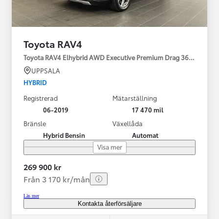
Toyota RAV4
Toyota RAV4 Elhybrid AWD Executive Premium Drag 360-kamera 
UPPSALA
HYBRID
Registrerad
Mätarställning
06-2019
17 470 mil
Bränsle
Växellåda
Hybrid Bensin
Automat
Visa mer
269 900 kr
Från 3 170 kr/mån
Läs mer
Kontakta återförsäljare