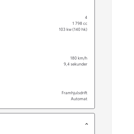
4
1 798
cc
103
kw (140 hk)
180
km/h
9,4
sekunder
Framhjulsdrift
Automat
Från 350 900 kr
Från 3 450 kr/mån
Easy Billån