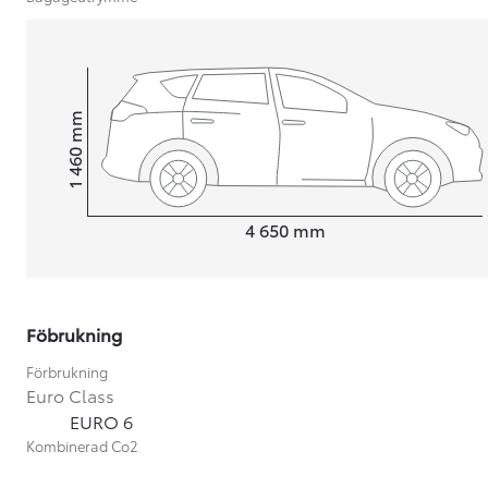
mm
1 460
Height
Length
4 650
mm
Föbrukning
Förbrukning
Euro Class
Från 599 900 kr
EURO 6
Nya Corolla Cross
Kombinerad Co2
HYBRID