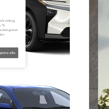
lmer
 och verktyg
. Vi
dra dem genom
kie-
eptera alla