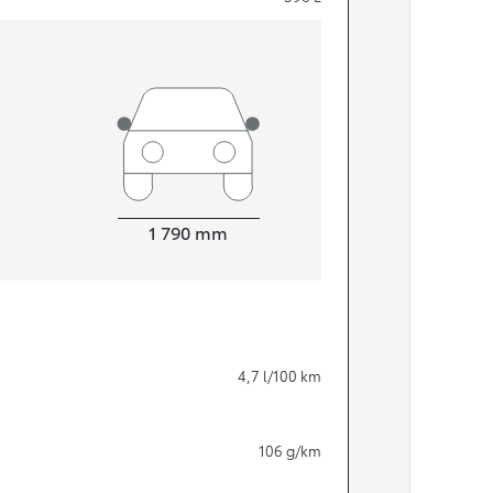
Width
1 790
mm
Från 324 900 kr
4,7
l/100 km
Från 3 194 kr/mån
Toyota C-HR
106
g/km
HYBRID & LADDHYBRID