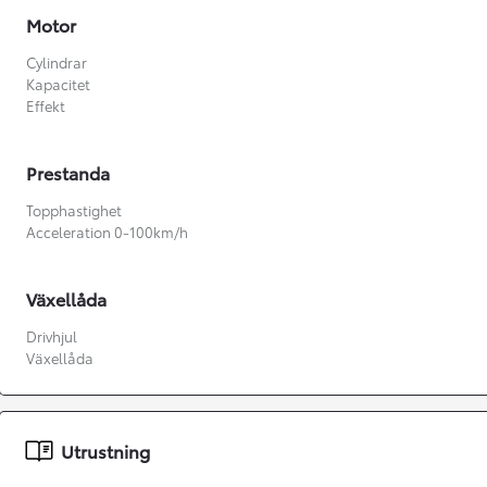
Motor
Cylindrar
Kapacitet
Effekt
Prestanda
Topphastighet
Acceleration 0-100km/h
Växellåda
Drivhjul
Växellåda
Från 360 900 kr
Från 3 548 kr/mån
Utrustning
Easy Billån