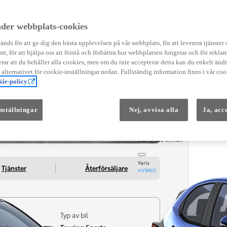
Instruktionsfilmer
Toyota C-HR Instruktionsfilmer
Yaris Instruktionsfilmer
der webbplats-cookies
Yaris Cross Instruktionsfilmer
Digital Smart Nyckel Instruktionsfi
nds för att ge dig den bästa upplevelsen på vår webbplats, för att leverera tjänster
art, för att hjälpa oss att förstå och förbättra hur webbplatsen fungerar och för reklam
ar att du behåller alla cookies, men om du inte accepterar detta kan du enkelt än
å alternativet för cookie-inställningar nedan. Fullständig information finns i vår coo
ie-policy
nställningar
Nej, avvisa alla
Ja, acc
Från 569 900 kr
Från 3 958 kr/mån
Yaris
Tjänster
Återförsäljare
HYBRID
Typ av bil