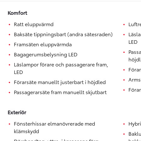
Toyota GR Supra
BENSIN
Komfort
Ratt eluppvärmd
Luft
Baksäte tippningsbart (andra sätesraden)
Läsl
LED
Framsäten eluppvärmda
Passa
Bagagerumsbelysning LED
höjd
Läslampor förare och passagerare fram,
Förar
LED
Armst
Förarsäte manuellt justerbart i höjdled
Förar
Passagerarsäte fram manuellt skjutbart
Exteriör
Fönsterhissar elmanövrerade med
Hybr
klämskydd
Bakl
Dörrhandtag, yttre, i karossens färg
bakl