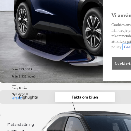
Vi använ
Cookies anvä
från tredje p
rekommender
att klicka p
policy.
Cook
Cookie-i
Från 479 900 kr
Från 3 333 kr/mån
Easy Billån
Nya Aygo X
Highlights
Fakta om bilen
HYBRID
Mätarställning
Registrerad
Bränsle