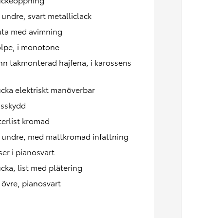
, undre, svart metalliclack
uta med avimning
olpe, i monotone
n takmonterad hajfena, i karossens
cka elektriskt manöverbar
nsskydd
erlist kromad
, undre, med mattkromad infattning
ser i pianosvart
cka, list med plätering
, övre, pianosvart