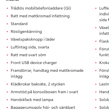
Trådlös mobiltelefonladdare (Qi)
Luftk
indiv
Ratt med mattkromad infattning
sida 
Standard
Växe
Röstigenkänning
infat
Växelspaksknopp i läder
Flask
Luftintag sida, svarta
Föns
Ratt med svart söm
funkt
Front USB device charger
Kroka
Framdörrar, handtag med mattkromade
Föns
inlägg
inläg
Klädkrokar baksäte, 2 stycken
Lastn
Armstöd på konsolboxen fram i svart
Handt
Handskfack med lampa
Sols
Bagagerumsgolv höj- och sänkbart
Solsk