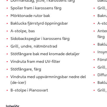
Spoiler fram i karossens färg
Grill
Mörktonade rutor bak
Bakr
Baklucka fjärrstyrd öppningsbar
A-st
A-stolpe, bas
Anten
färg
Sidobackspeglar i karossens färg
Baklu
Grill, undre, nätmönstrad
Insy
Stötfångare bak med kromade detaljer
Fönst
Vindruta fram med UV-filter
Grill
Stötfångare, färg
Diffu
Vindruta med uppvärmningsbar nedre del
(de-icer)
Baklu
B-stolpe i Pianosvart
Grill
Interiör