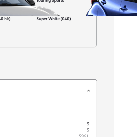
nsin
Touring Sports
Färg
40 hk)
Super White (040)
Från 257 900 kr
Från 2 535 kr/mån
Easy Billån
Corolla
HYBRID
5
5
596
L