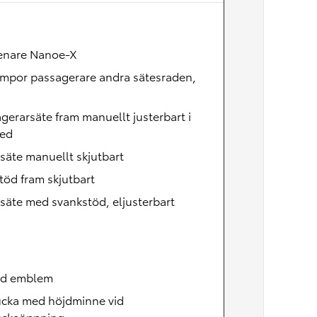
Nya GR GT
The soul lives on
renare Nanoe-X
ampor passagerare andra sätesraden,
gerarsäte fram manuellt justerbart i
led
säte manuellt skjutbart
öd fram skjutbart
säte med svankstöd, eljusterbart
id emblem
ucka med höjdminne vid
uckeöppning