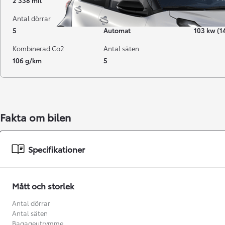
2 338 mil
03-2025
Hybrid Be
Antal dörrar
Växellåda
Effekt
5
Automat
103 kw (1
Kombinerad Co2
Antal säten
106 g/km
5
Fakta om bilen
Från 238 900 kr
Specifikationer
Från 2 349 kr/mån
Easy Billån
Mått och storlek
GR Yaris
BENSIN
Antal dörrar
Antal säten
Bagageutrymme