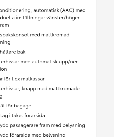
onditionering, automatisk (AAC) med
iduella inställningar vänster/höger
fram
lspakskonsol med mattkromad
tning
hållare bak
terhissar med automatisk upp/ner-
ion
r för t ex matkassar
terhissar, knapp med mattkromade
g
ät för bagage
ag i taket förarsida
kydd passagerare fram med belysning
ydd förarsida med belysning