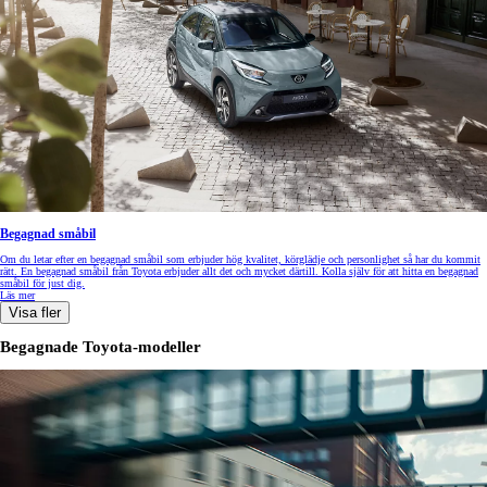
Begagnad småbil
Om du letar efter en begagnad småbil som erbjuder hög kvalitet, körglädje och personlighet så har du kommit
rätt. En begagnad småbil från Toyota erbjuder allt det och mycket därtill. Kolla själv för att hitta en begagnad
småbil för just dig.
Läs mer
Visa fler
Begagnade Toyota-modeller