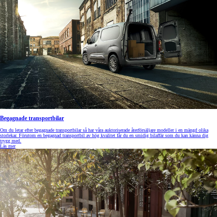
Begagnade transportbilar
Om du letar efter begagnade transportbilar så har våra auktoriserade återförsäljare modeller i en mängd olika
storlekar. Förutom en begagnad transportbil av hög kvalitet får du en smidig bilaffär som du kan känna dig
trygg med.
Läs mer