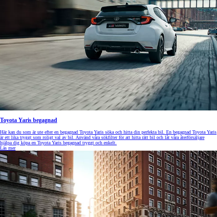
Toyota Yaris begagnad
Här kan du som är ute efter en begagnad Toyota Yaris söka och hitta din perfekta bil. En begagnad Toyota Yaris
är ett lika tryggt som roligt val av bil. Använd våra sökfilter för att hitta rätt bil och låt våra återförsäljare
hjälpa dig köpa en Toyota Yaris begagnad tryggt och enkelt.
Läs mer