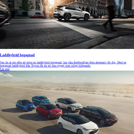
Laddhybrid begagnad
Om du är ute efter att köpa en laddhybrid begagnad, har våra återförsäljare flera alternativ för dig. Med en
begagnad laddhybrid från Toyota får du ett lika tryggt som roligt bilägande.
Läs mer