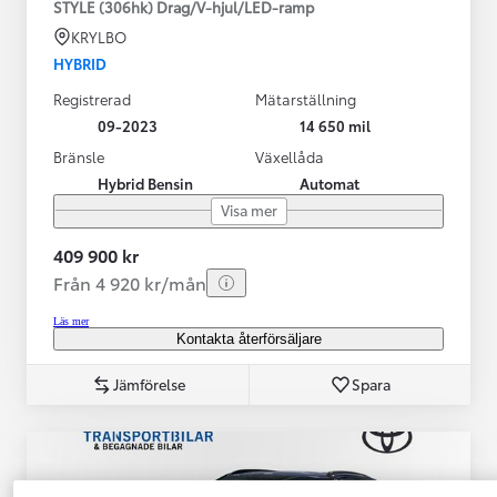
STYLE (306hk) Drag/V-hjul/LED-ramp
KRYLBO
HYBRID
Registrerad
Mätarställning
09-2023
14 650 mil
Bränsle
Växellåda
Hybrid Bensin
Automat
Visa mer
409 900 kr
Från 4 920 kr/mån
Läs mer
Kontakta återförsäljare
Jämförelse
Spara