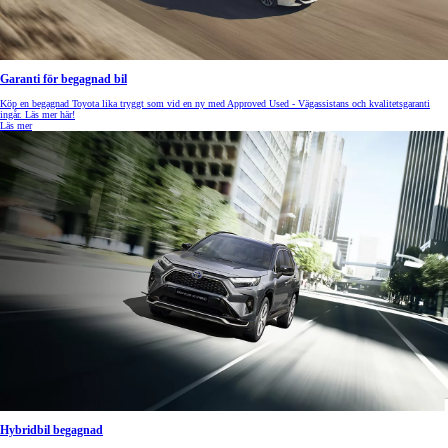
Garanti för begagnad bil
Köp en begagnad Toyota lika tryggt som vid en ny med Approved Used - Vägassistans och kvalitetsgaranti
ingår. Läs mer här!
Läs mer
Hybridbil begagnad