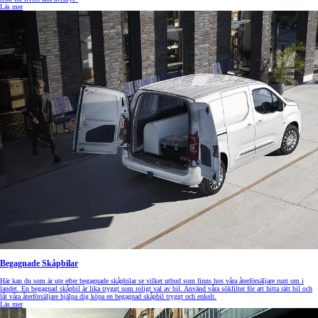
Läs mer
Begagnade Skåpbilar
Här kan du som är ute efter begagnade skåpbilar se vilket utbud som finns hos våra återförsäljare runt om i
landet. En begagnad skåpbil är lika tryggt som roligt val av bil. Använd våra sökfilter för att hitta rätt bil och
låt våra återförsäljare hjälpa dig köpa en begagnad skåpbil tryggt och enkelt.
Läs mer