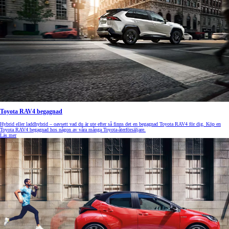
Toyota RAV4 begagnad
Hybrid eller laddhybrid – oavsett vad du är ute efter så finns det en begagnad Toyota RAV4 för dig. Köp en
Toyota RAV4 begagnad hos någon av våra många Toyota-återförsäljare.
Läs mer