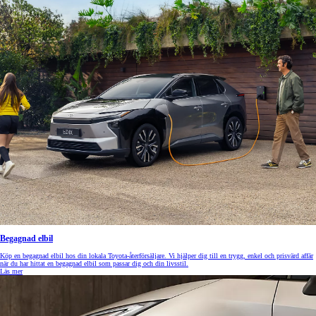
Begagnad elbil
Köp en begagnad elbil hos din lokala Toyota-återförsäljare. Vi hjälper dig till en trygg, enkel och prisvärd affär
när du har hittat en begagnad elbil som passar dig och din livsstil.
Läs mer