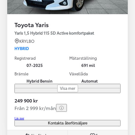
Toyota Yaris
Yaris 1,5 Hybrid 115 5D Active komfortpaket
KRYLBO
HYBRID
Registrerad
Mätarställning
07-2025
691 mil
Bränsle
Växellåda
Hybrid Bensin
Automat
Visa mer
249 900 kr
Från 2 999 kr/mån
Läs mer
Kontakta återförsäljare