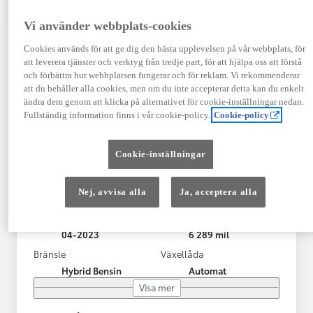
Vi använder webbplats-cookies
Cookies används för att ge dig den bästa upplevelsen på vår webbplats, för
att leverera tjänster och verktyg från tredje part, för att hjälpa oss att förstå
och förbättra hur webbplatsen fungerar och för reklam. Vi rekommenderar
att du behåller alla cookies, men om du inte accepterar detta kan du enkelt
ändra dem genom att klicka på alternativet för cookie-inställningar nedan.
Fullständig information finns i vår cookie-policy.
Cookie-policy
Toyota Yaris Cross
Cookie-inställningar
Toyota Yaris Cross 1,5 Hybrid Adventure Drag V-Hjul
KRYLBO
Nej, avvisa alla
Ja, acceptera alla
HYBRID
Registrerad
Mätarställning
04-2023
6 289 mil
Bränsle
Växellåda
Hybrid Bensin
Automat
Visa mer