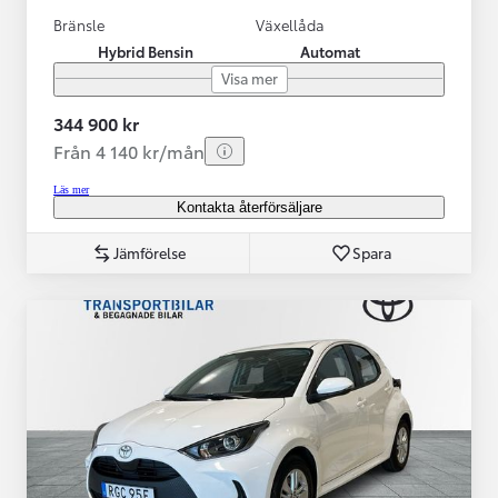
Bränsle
Växellåda
Hybrid Bensin
Automat
Visa mer
344 900 kr
Från 4 140 kr/mån
Läs mer
Kontakta återförsäljare
Jämförelse
Spara