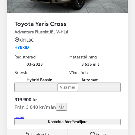
Toyota Yaris Cross
Adventure Pluspkt JBL V-Hjul
KRYLBO
HYBRID
Registrerad
Mätarställning
03-2023
3 635 mil
Bränsle
Växellåda
Hybrid Bensin
Automat
Visa mer
319 900 kr
Från 3 840 kr/mån
Läs mer
Kontakta återförsäljare
Jämförelse
Spara