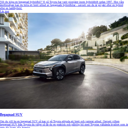
Vill du köpa en begagnad hybridbil? Vi på Toyota har varit pionjärer inom hybriddrift sedan 1997. Hos våra
återförsäljare kan du hitta ett brett utbud av begagnade hybridbilar - oavsett om du är på jakt efter en hybrid
eller en laddhybrid.
Läs mer
Begagnad SUV
Om du vill ha en begagnad SUV så kan vi på Toyota erbjuda ett brett och varierat utbud. Oavsett vilken
begagnad SUV från Toyota du väljer så får du en praktisk och pålitlig bil med Toyotas välkända kvalitet som är
redo för livets alla äventyr.