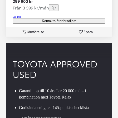
299 900 kr
Från 3 599 kr/mån
Läs mer
Kontakta återförsäljare
Jämförelse
Spara
TOYOTA APPROVED
USED
Garanti upp till 10 år eller 20 000 mil – i
kombination med Toyota Relax
Godkända enligt en 145-punkts checklista