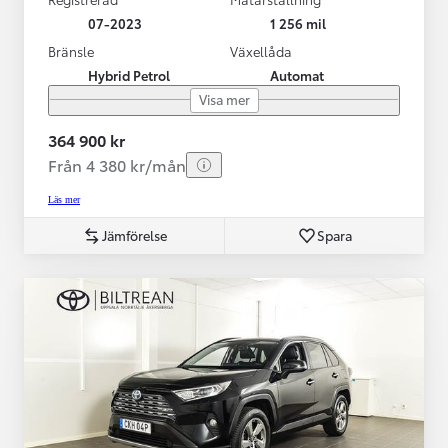
07-2023
1 256 mil
Bränsle
Växellåda
Hybrid Petrol
Automat
Visa mer
364 900 kr
Från 4 380 kr/mån
Läs mer
Jämförelse
Spara