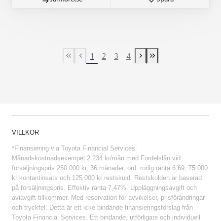
1
2
3
4
First Page
Previous page
Next page
Last Page
VILLKOR
*Finansiering via Toyota Financial Services:
Månadskostnadsexempel 2 234 kr/mån med Fördelslån vid
försäljningspris 250 000 kr, 36 månader, ord. rörlig ränta 6,69, 75 000
kr kontantinsats och 125 000 kr restskuld. Restskulden är baserad
på försäljningspris. Effektiv ränta 7,47%. Uppläggningsavgift och
aviavgift tillkommer. Med reservation för avvikelser, prisförändringar
och tryckfel. Detta är ett icke bindande finansieringsförslag från
Toyota Financial Services. Ett bindande, utförligare och individuell