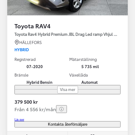
Toyota RAV4
Toyota Rav4 Hybrid Premium JBL Drag Led ramp Vhjul motorv
HÄLLEFORS
HYBRID
Registrerad
Mätarställning
07-2020
5 735 mil
Bränsle
Växellåda
Hybrid Bensin
Automat
Visa mer
379 500 kr
Från 4 556 kr/mån
Läs mer
Kontakta återförsäljare