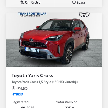
Jämförelse
Spara
Toyota Yaris Cross
Toyota Yaris Cross 1,5 Style (130HK) vinterhjul
KRYLBO
HYBRID
Registrerad
Mätarställning
09-2025
225 mil