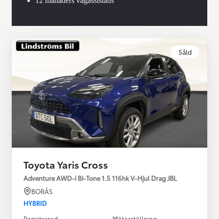
12 månaders vägassistans
Såld
Toyota Yaris Cross
Adventure AWD-i Bi-Tone 1.5 116hk V-Hjul Drag JBL
BORÅS
HYBRID
Registrerad
Mätarställning