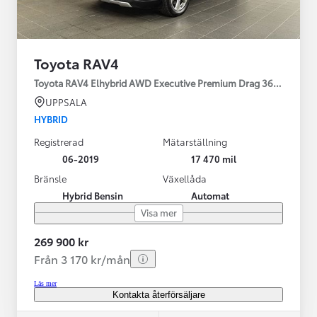
Toyota RAV4
Toyota RAV4 Elhybrid AWD Executive Premium Drag 360-kamera 
UPPSALA
HYBRID
Registrerad
Mätarställning
06-2019
17 470 mil
Bränsle
Växellåda
Hybrid Bensin
Automat
Visa mer
269 900 kr
Från 3 170 kr/mån
Läs mer
Kontakta återförsäljare