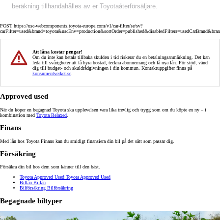
beräkning tillhandahålles av er Toyotaåterförsäljare.
POST https://usc-webcomponents.toyota-europe.com/v1/car-filter/se/sv?
carFilter=used&brand=toyota&uscEnv=production&sortOrder=published&disabledFilters=usedCarBrand&bra
Att låna kostar pengar!
Om du inte kan betala tillbaka skulden i tid riskerar du en betalningsanmärkning. Det kan
leda till svårigheter att få hyra bostad, teckna abonnemang och få nya lån. För stöd, vänd
dig till budget- och skuldrådgivningen i din kommun. Kontaktuppgifter finns på
konsumentverket.se
.
Approved used
När du köper en begagnad Toyota ska upplevelsen vara lika trevlig och trygg som om du köpte en ny – i
kombination med
Toyota Relaxed
.
Finans
Med lån hos Toyota Finans kan du smidigt finansiera din bil på det sätt som passar dig.
Försäkring
Försäkra din bil hos dem som känner till den bäst.
Toyota Approved Used
Toyota Approved Used
Billån
Billån
Bilförsäkring
Bilförsäkring
Begagnade biltyper