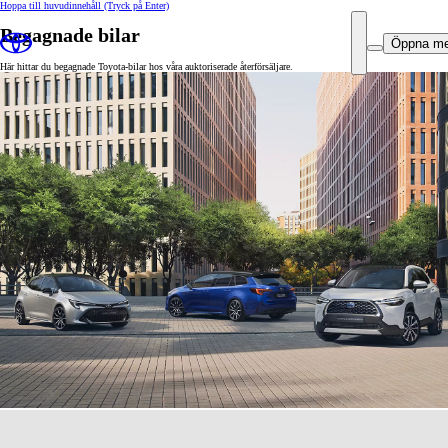
Hoppa till huvudinnehåll
(Tryck på Enter)
Begagnade bilar
Öppna m
Här hittar du begagnade Toyota-bilar hos våra auktoriserade återförsäljare.