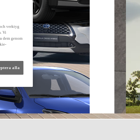
 och verktyg
. Vi
dra dem genom
kie-
eptera alla