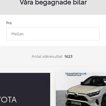
Våra begagnade bilar
Pris
Mellan
Från 257 900 kr
Från 2 535 kr/mån
Easy Billån
Corolla
Antal sökresultat
1623
HYBRID
YOTA