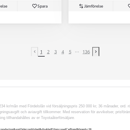
else
Spara
Jämförelse
...
1
2
3
4
5
136
Previous page
Next page
 kr/mån med Fördelslån vid försäljningspris 250 000 kr, 36 månader, ord. rör
ingsavgift och aviavgift tillkommer. Med reservation för avvikelser, prisföränd
ing tillhandahålles av er Toyotaåterförsäljare.
nv=production&sortOrder=published&disabledFilters=usedCarBrand&brands=38