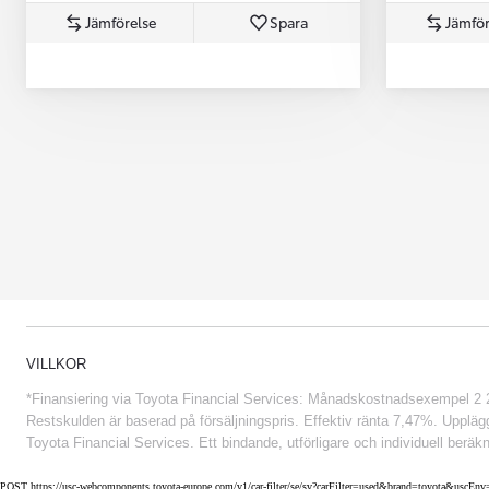
Jämförelse
Spara
Jämför
Från 852 900 kr
VILLKOR
*Finansiering via Toyota Financial Services: Månadskostnadsexempel 2 234
Restskulden är baserad på försäljningspris. Effektiv ränta 7,47%. Uppläggn
Toyota Financial Services. Ett bindande, utförligare och individuell beräkn
POST https://usc-webcomponents.toyota-europe.com/v1/car-filter/se/sv?carFilter=used&brand=toyota&uscE