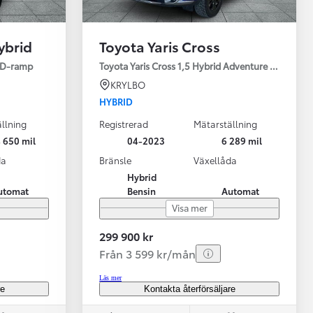
ybrid
Toyota Yaris Cross
ED-ramp
Toyota Yaris Cross 1,5 Hybrid Adventure Drag V-Hj
KRYLBO
HYBRID
llning
Registrerad
Mätarställning
Vi har Sveriges mest nöjda biläg
Nya elbil
 650 mil
04-2023
6 289 mil
Läs mer
Elbilar f
da
Bränsle
Växellåda
Hybrid
utomat
Bensin
Automat
Visa mer
299 900 kr
Från 3 599 kr/mån
Läs mer
re
Kontakta återförsäljare