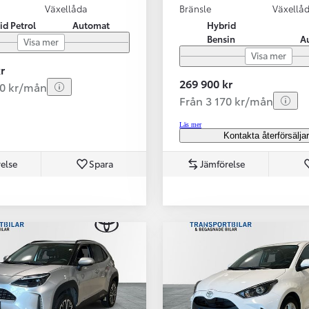
Växellåda
Bränsle
Växellå
id Petrol
Automat
Hybrid
Bensin
A
Visa mer
Visa mer
r
269 900 kr
80 kr/mån
Från 3 170 kr/mån
Läs mer
Kontakta återförsälja
else
Spara
Jämförelse