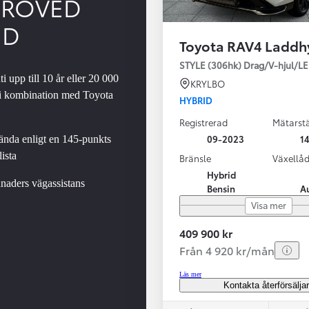
PROVED
ED
Toyota RAV4 Laddh
SBIL!
STYLE (306hk) Drag/V-hjul/L
i upp till 10 år eller 20 000
KRYLBO
 i kombination med Toyota
HYBRID
Registrerad
Mätarstä
Från 324 900 kr
09-2023
14
nda enligt en 145-punkts
Från 3 194 kr/mån
ista
Bränsle
Växellå
Hybrid
Toyota C-HR
naders vägassistans
Bensin
A
HYBRID & LADDHYBRID
Visa mer
409 900 kr
Från 4 920 kr/mån
Läs mer
Kontakta återförsälja