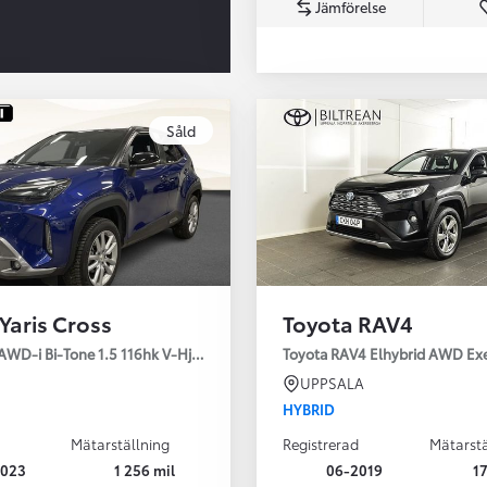
Jämförelse
Såld
Från 350 900 kr
Från 3 450 kr/mån
Yaris Cross
Toyota RAV4
Easy Billån
Nya GR GT
AWD-i Bi-Tone 1.5 116hk V-Hjul Drag JBL
Toyota RAV4 Elhybrid AWD Ex
The soul lives on
UPPSALA
HYBRID
Mätarställning
Registrerad
Mätarstä
2023
1 256 mil
06-2019
17