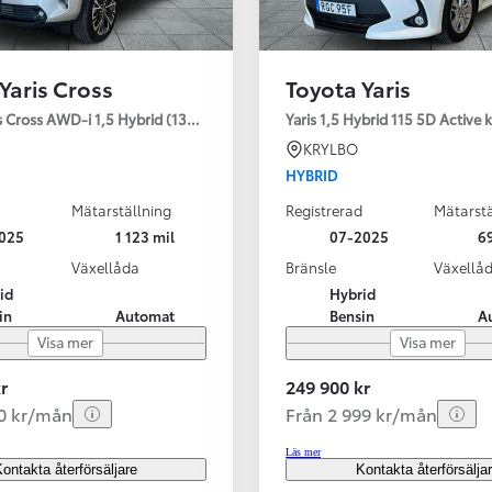
Yaris Cross
Toyota Yaris
s Cross AWD-i 1,5 Hybrid (130HK) Style V-hjul
Yaris 1,5 Hybrid 115 5D Active
KRYLBO
HYBRID
Mätarställning
Registrerad
Mätarstä
025
1 123 mil
07-2025
69
Växellåda
Bränsle
Växellå
id
Hybrid
in
Automat
Bensin
A
Visa mer
Visa mer
r
249 900 kr
40 kr/mån
Från 2 999 kr/mån
Läs mer
ontakta återförsäljare
Kontakta återförsälja