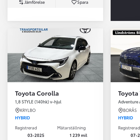
Jämförelse
Spara
Från 360 900 kr
Från 3 548 kr/mån
Toyota Corolla
Toyota 
Easy Billån
Toyota GR Supra
1,8 STYLE (140hk) v-hjul
Adventure 
BENSIN
KRYLBO
BORÅS
HYBRID
HYBRID
Registrerad
Mätarställning
Registrerad
03-2025
1 239 mil
07-