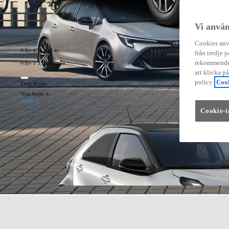
Vi använ
Cookies anvä
Från 479 900 kr
från tredje p
Från 3 333 kr/mån
rekommender
att klicka p
policy.
Cook
Easy Billån
Nya Aygo X
HYBRID
Cookie-i