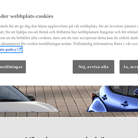
der webbplats-cookies
nds för att ge dig den bästa upplevelsen på vår webbplats, för att leverera tjänster
art, för att hjälpa oss att förstå och förbättra hur webbplatsen fungerar och för reklam
Från 569 900 kr
ar att du behåller alla cookies, men om du inte accepterar detta kan du enkelt än
Från 3 958 kr/mån
å alternativet för cookie-inställningar nedan. Fullständig information finns i vår coo
ie-policy
Yaris
HYBRID
nställningar
Nej, avvisa alla
Ja, acc