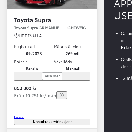
AP
US
Toyota Supra
Toyota Supra GR MANUELL LIGHTWEIGHT EVO / OMG LEV! MOM
Garant
UDDEVALLA
mil –
Registrerad
Mätarställning
Relax
09-2025
269 mil
Godkä
Bränsle
Växellåda
checkl
Bensin
Manuell
Från 599 900 kr
Visa mer
Nya Corolla Cross
12 må
HYBRID
853 800 kr
Från 10 251 kr/mån
Läs mer
Kontakta återförsäljare