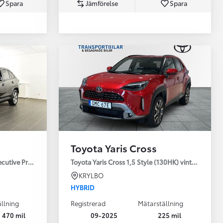
Spara
Jämförelse
Spara
Toyota Professio
När varje jobb r
Toyota Yaris Cross
ecutive Premium Drag 360-kamera JBL
Toyota Yaris Cross 1,5 Style (130HK) vinterhjul
KRYLBO
HYBRID
llning
Registrerad
Mätarställning
 470 mil
09-2025
225 mil