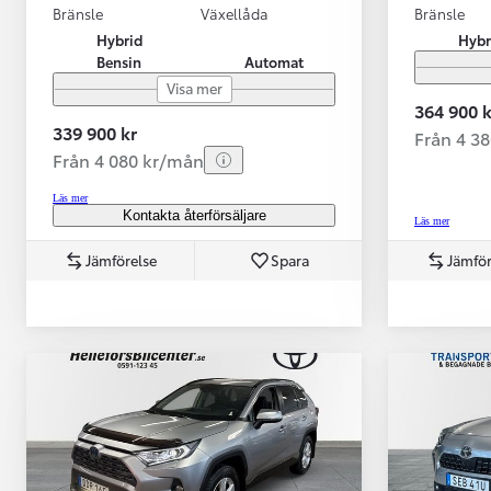
Bränsle
Växellåda
Bränsle
Hybrid
Hybr
Bensin
Automat
Visa mer
364 900 k
339 900 kr
Från 4 3
Från 4 080 kr/mån
Läs mer
Kontakta återförsäljare
Läs mer
Jämförelse
Spara
Jämför