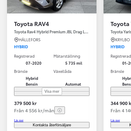
Toyota RAV4
Toyota 
Toyota Rav4 Hybrid Premium JBL Drag Led ramp Vhjul motorv
Toyota Yari
HÄLLEFORS
KRYLBO
HYBRID
HYBRID
Registrerad
Mätarställning
Registrerad
07-2020
5 735 mil
01-2
Bränsle
Växellåda
Bränsle
Hybrid
Hybr
Bensin
Automat
Bens
Visa mer
379 500 kr
344 900 k
Från 4 556 kr/mån
Från 4 1
Läs mer
Läs mer
Kontakta återförsäljare
K