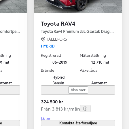
Toyota RAV4
 komfortpaket
Toyota Rav4 Premium JBL Glastak Drag Motorv Vhj
HÄLLEFORS
HYBRID
llning
Registrerad
Mätarställning
1 mil
05-2019
12 710 mil
da
Bränsle
Växellåda
Hybrid
utomat
Bensin
Automat
Visa mer
324 500 kr
Från 3 813 kr/mån
Läs mer
re
Kontakta återförsäljare