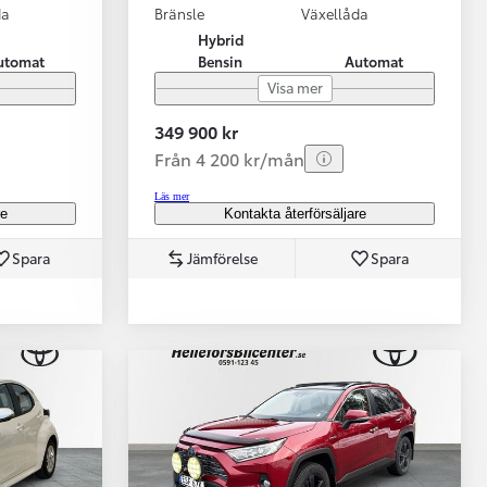
da
Bränsle
Växellåda
Hybrid
utomat
Bensin
Automat
Visa mer
349 900 kr
Från 4 200 kr/mån
Läs mer
re
Kontakta återförsäljare
Spara
Jämförelse
Spara