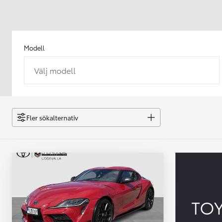
Modell
Välj modell
Från 238 900 kr
Från 2 349 kr/mån
Easy Billån
GR Yaris
Fler sökalternativ
BENSIN
TO