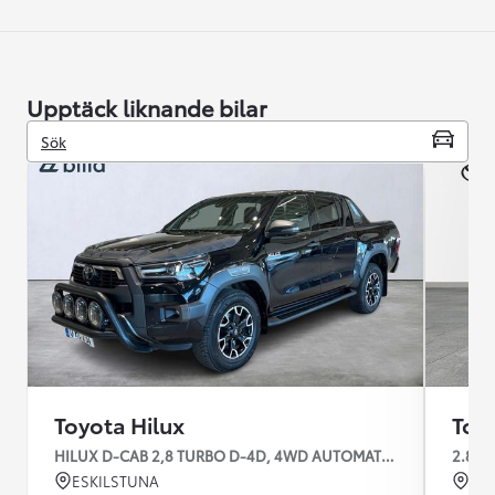
Upptäck liknande bilar
Sök
Toyota Hilux
Toy
HILUX D-CAB 2,8 TURBO D-4D, 4WD AUTOMAT INVINCIBLE
2.8 D-
ESKILSTUNA
SU