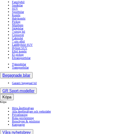
Familjebil
Småbilar
SUV
Sportbilar
Kombi
Halvkombi
Pickup
Minibuss
Skåpbilar
7-sitsig bil
Crossover
Cabriolet
7 sits elbil
Laddhybrid SUV
Hybrid SUV
Elbil kombi
El pickup
Eltransportbilar
Tjänstebilar
Transportbilar
Begagnade bilar
Garanti begagnad bil
GR Sport-modeller
Köpa
Köpa
Hitta återförsäljare
Alla återförsäljare och verkstäder
Privatleasing
Boka provkörning
Broschyrer & prislistor
Kampanjer
Våra nyhetsbrev