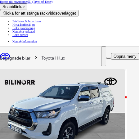
Hoppa till huvudinnehåll
(Tryck på Enter)
Snabblänkar
Klicka för att stänga räckviddsöverlägget
Prislistor & broschyrer
Hitta återförsäljare
Boka provkörning
Kontakta verkstad
Boka service
Kontaktinformation
You are here
:
Öppna meny
Begagnade bilar
Toyota Hilux