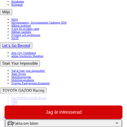
Bilsäkerhet
Bilägande
Miljö
Miljö
Miljöutmaning - Environmental Challenge 2050
Hållbar mobilitet
4 steg för en bättre värld
Hållbart samhälle
Styrning och uppföljning
WLTP
Let´s Go Beyond
Zero City Utställning
adidas Stockholm Marathon
Start Your Impossible
Vad är Start your impossible?
Team Toyota
Mobilitetsprojekt
Mobilitetsprodukter
Sveriges Paralympiska Kommitté
TOYOTA GAZOO Racing
Om TOYOTA GAZOO Racing
WRC
WEC
Dakar
Rally Sweden
Jag är intresserad
Äldre modeller
Fakta om bilen
Toyota GR86