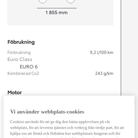
Width
1 855
mm
Föbrukning
Förbrukning
9,2
l/100 km
Euro Class
EURO 6
Kombinerad Co2
243
g/km
Motor
Cylindrar
4
Kapacitet
2 393
cc
Vi använder webbplats-cookies
Effekt
110
kw (150 hk)
Cookies används för att ge dig den bästa upplevelsen på vår
webbplats, för att leverera tjänster och verktyg från tredje part, för att
Prestanda
hjälpa oss att förstå och förbättra hur webbplatsen fungerar och för