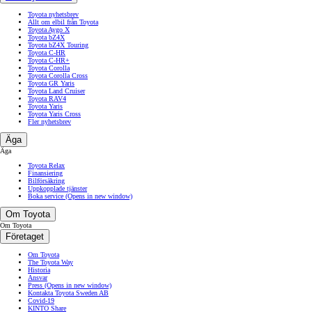
Toyota nyhetsbrev
Allt om elbil från Toyota
Toyota Aygo X
Toyota bZ4X
Toyota bZ4X Touring
Toyota C-HR
Toyota C-HR+
Toyota Corolla
Toyota Corolla Cross
Toyota GR Yaris
Toyota Land Cruiser
Toyota RAV4
Toyota Yaris
Toyota Yaris Cross
Fler nyhetsbrev
Äga
Äga
Toyota Relax
Finansiering
Bilförsäkring
Uppkopplade tjänster
Boka service
(Opens in new window)
Om Toyota
Om Toyota
Företaget
Om Toyota
The Toyota Way
Historia
Ansvar
Press
(Opens in new window)
Kontakta Toyota Sweden AB
Covid-19
KINTO Share