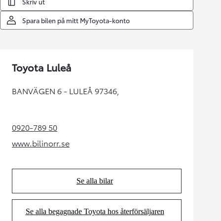
Skriv ut
Spara bilen på mitt MyToyota-konto
Toyota Luleå
BANVÄGEN 6 - LULEÅ 97346,
0920-789 50
(Opens in new tab)
www.bilinorr.se
(Opens in new tab)
Se alla bilar
(Opens in new tab)
Se alla begagnade Toyota hos återförsäljaren
(Opens in new tab)