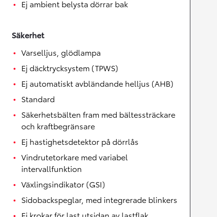
Ej ambient belysta dörrar bak
Säkerhet
Varselljus, glödlampa
Ej däcktrycksystem (TPWS)
Ej automatiskt avbländande helljus (AHB)
Standard
Säkerhetsbälten fram med bältessträckare
och kraftbegränsare
Ej hastighetsdetektor på dörrlås
Vindrutetorkare med variabel
intervallfunktion
Växlingsindikator (GSI)
Sidobackspeglar, med integrerade blinkers
Ej krokar för last utsidan av lastflak