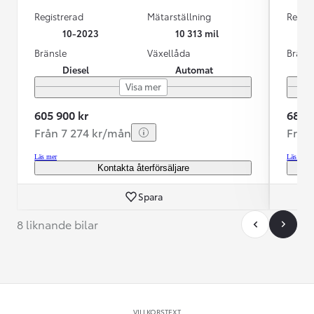
Registrerad
Mätarställning
Regist
10-2023
10 313 mil
Bränsle
Växellåda
Bräns
Diesel
Automat
Visa mer
605 900 kr
689 9
Från 7 274 kr/mån
Från
Läs mer
Läs mer
Kontakta återförsäljare
Spara
8 liknande bilar
VILLKORSTEXT