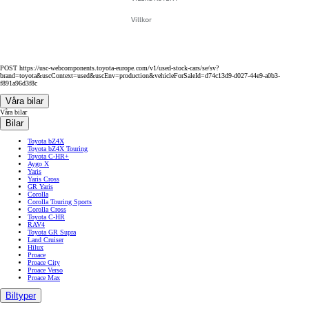
Villkor
POST https://usc-webcomponents.toyota-europe.com/v1/used-stock-cars/se/sv?
brand=toyota&uscContext=used&uscEnv=production&vehicleForSaleId=d74c13d9-d027-44e9-a0b3-
f891a96d3f8c
Våra bilar
Våra bilar
Bilar
Toyota bZ4X
Toyota bZ4X Touring
Toyota C-HR+
Aygo X
Yaris
Yaris Cross
GR Yaris
Corolla
Corolla Touring Sports
Corolla Cross
Toyota C-HR
RAV4
Toyota GR Supra
Land Cruiser
Hilux
Proace
Proace City
Proace Verso
Proace Max
Biltyper