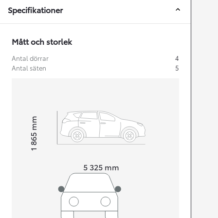
Specifikationer
Mått och storlek
Antal dörrar
4
Antal säten
5
mm
1 865
Height
Length
5 325
mm