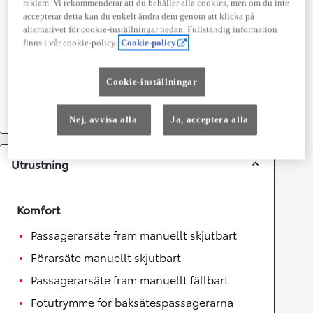
reklam. Vi rekommenderar att du behåller alla cookies, men om du inte
Topphastighet
170
km/h
accepterar detta kan du enkelt ändra dem genom att klicka på
Acceleration 0-100km/h
12,8
sekunder
alternativet för cookie-inställningar nedan. Fullständig information
finns i vår cookie-policy.
Cookie-policy
Växellåda
Cookie-inställningar
Drivhjul
Fyrhjulsdrift
Växellåda
Automat
Nej, avvisa alla
Ja, acceptera alla
Utrustning
Komfort
Passagerarsäte fram manuellt skjutbart
Förarsäte manuellt skjutbart
Passagerarsäte fram manuellt fällbart
Fotutrymme för baksätespassagerarna