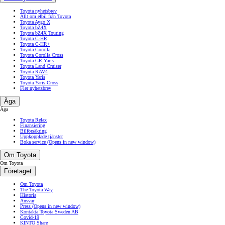
Toyota nyhetsbrev
Allt om elbil från Toyota
Toyota Aygo X
Toyota bZ4X
Toyota bZ4X Touring
Toyota C-HR
Toyota C-HR+
Toyota Corolla
Toyota Corolla Cross
Toyota GR Yaris
Toyota Land Cruiser
Toyota RAV4
Toyota Yaris
Toyota Yaris Cross
Fler nyhetsbrev
Äga
Äga
Toyota Relax
Finansiering
Bilförsäkring
Uppkopplade tjänster
Boka service
(Opens in new window)
Om Toyota
Om Toyota
Företaget
Om Toyota
The Toyota Way
Historia
Ansvar
Press
(Opens in new window)
Kontakta Toyota Sweden AB
Covid-19
KINTO Share