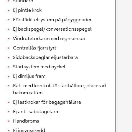
Standard
Ej pintle krok
Förstärkt elsystem på påbyggnader
Ej backspegel/konversationsspegel
Vindrutetorkare med regnsensor
Centrallås fjärrstyrt
Sidobackspeglar eljusterbara
Startsystem med nyckel
Ej dimljus fram
Ratt med kontroll för farthållare, placerad
bakom ratten
Ej lastkrokar för bagagehållare
Ej anti-sabotagelarm
Handbroms
Ej insynsskydd