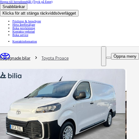
Hoppa till huvudinnehåll
(Tryck på Enter)
Snabblänkar
Klicka för att stänga räckviddsöverlägget
Prislistor & broschyrer
Hitta återförsäljare
Boka provkörning
Kontakta verkstad
Boka service
Kontaktinformation
You are here
:
Öppna meny
Begagnade bilar
Toyota Proace