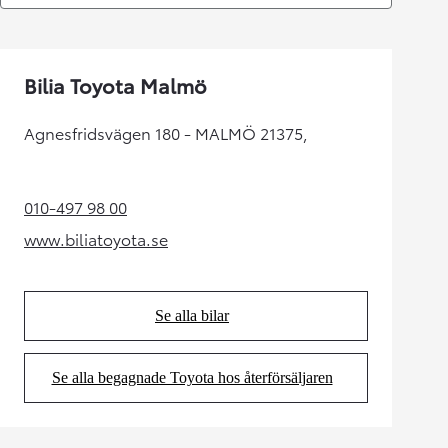
Bilia Toyota Malmö
Agnesfridsvägen 180 - MALMÖ 21375,
010-497 98 00
(Opens in new tab)
www.biliatoyota.se
(Opens in new tab)
Se alla bilar
(Opens in new tab)
Se alla begagnade Toyota hos återförsäljaren
(Opens in new tab)