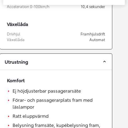
Topphastighet
170
km/h
Acceleration 0-100km/h
10,4
sekunder
Växellåda
Drivhjul
Framhjulsdrift
Växellåda
Automat
Utrustning
Komfort
Ej höjdjusterbar passagerarsäte
Förar- och passagerarplats fram med
läslampor
Ratt eluppvärmd
Belysning framsäte, kupébelysning fram,