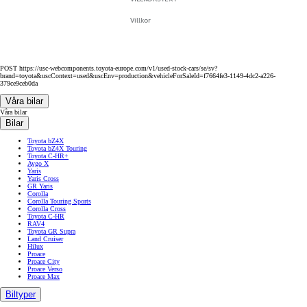
Villkor
POST https://usc-webcomponents.toyota-europe.com/v1/used-stock-cars/se/sv?
brand=toyota&uscContext=used&uscEnv=production&vehicleForSaleId=f7664fe3-1149-4dc2-a226-
379ce9ceb0da
Våra bilar
Våra bilar
Bilar
Toyota bZ4X
Toyota bZ4X Touring
Toyota C-HR+
Aygo X
Yaris
Yaris Cross
GR Yaris
Corolla
Corolla Touring Sports
Corolla Cross
Toyota C-HR
RAV4
Toyota GR Supra
Land Cruiser
Hilux
Proace
Proace City
Proace Verso
Proace Max
Biltyper