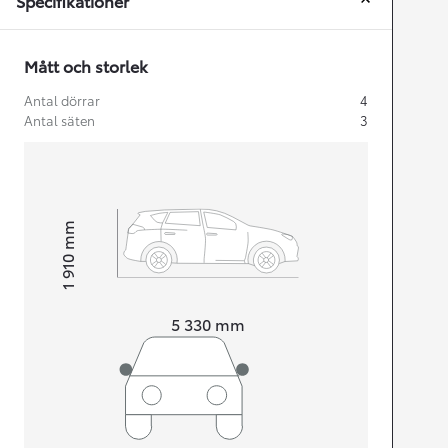
Specifikationer
Mått och storlek
Antal dörrar
4
Antal säten
3
mm
1 910
Height
Length
5 330
mm