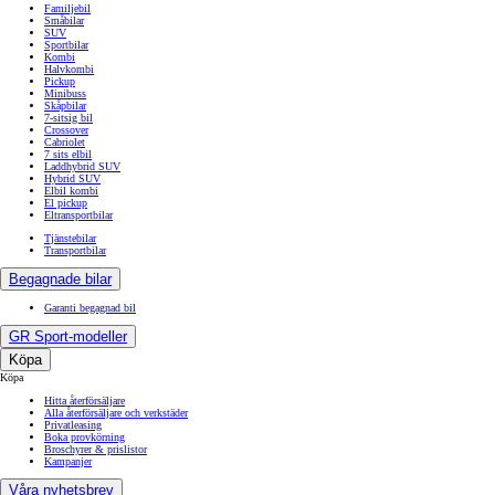
Familjebil
Småbilar
SUV
Sportbilar
Kombi
Halvkombi
Pickup
Minibuss
Skåpbilar
7-sitsig bil
Crossover
Cabriolet
7 sits elbil
Laddhybrid SUV
Hybrid SUV
Elbil kombi
El pickup
Eltransportbilar
Tjänstebilar
Transportbilar
Begagnade bilar
Garanti begagnad bil
GR Sport-modeller
Köpa
Köpa
Hitta återförsäljare
Alla återförsäljare och verkstäder
Privatleasing
Boka provkörning
Broschyrer & prislistor
Kampanjer
Våra nyhetsbrev