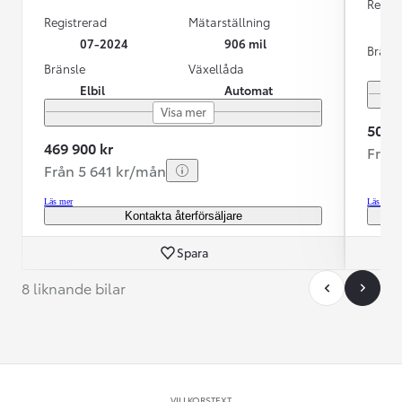
Regist
Registrerad
Mätarställning
07-2024
906 mil
Bräns
Bränsle
Växellåda
Elbil
Automat
Visa mer
509 9
469 900 kr
Från
Från 5 641 kr/mån
Läs mer
Läs mer
Kontakta återförsäljare
Spara
8 liknande bilar
VILLKORSTEXT