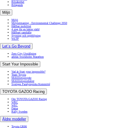
Bilsäkerhet
Bilägande
Miljö
Miljö
Miljöutmaning - Environmental Challenge 2050
Hållbar mobilitet
4 steg för en bättre värld
Hållbart samhälle
Styrning och uppföljning
WLTP
Let´s Go Beyond
Zero City Utställning
adidas Stockholm Marathon
Start Your Impossible
Vad är Start your impossible?
Team Toyota
Mobilitetsprojekt
Mobilitetsprodukter
Sveriges Paralympiska Kommitté
TOYOTA GAZOO Racing
Om TOYOTA GAZOO Racing
WRC
WEC
Dakar
Rally Sweden
Äldre modeller
Toyota GR86