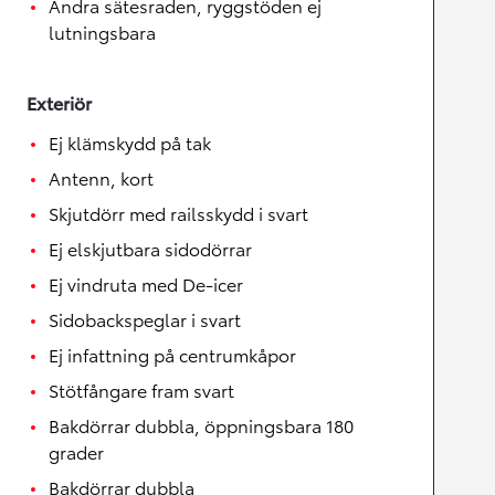
Andra sätesraden, ryggstöden ej
lutningsbara
Exteriör
Ej klämskydd på tak
Antenn, kort
Skjutdörr med railsskydd i svart
Ej elskjutbara sidodörrar
Ej vindruta med De-icer
Sidobackspeglar i svart
Ej infattning på centrumkåpor
Stötfångare fram svart
Bakdörrar dubbla, öppningsbara 180
grader
Bakdörrar dubbla