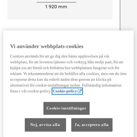
Width
1 920
mm
Föbrukning
Förbrukning
7,6
l/100 km
Vi använder webbplats-cookies
Euro Class
Cookies används för att ge dig den bästa upplevelsen på vår
EURO 6
webbplats, för att leverera tjänster och verktyg från tredje part, för att
Kombinerad Co2
200
g/km
hjälpa oss att förstå och förbättra hur webbplatsen fungerar och för
reklam. Vi rekommenderar att du behåller alla cookies, men om du inte
accepterar detta kan du enkelt ändra dem genom att klicka på
Motor
alternativet för cookie-inställningar nedan. Fullständig information
finns i vår cookie-policy.
Cookie-policy
Cylindrar
4
Kapacitet
1 997
cc
Effekt
106
kw (144 hk)
Cookie-inställningar
Nej, avvisa alla
Ja, acceptera alla
Prestanda