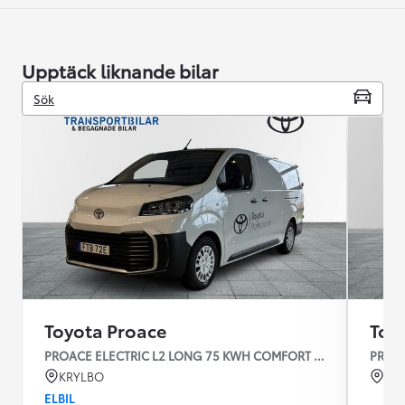
Upptäck liknande bilar
Sök
Toyota Proace
Toy
PROACE ELECTRIC L2 LONG 75 KWH COMFORT V-HJUL
PROAC
KRYLBO
KU
ELBIL