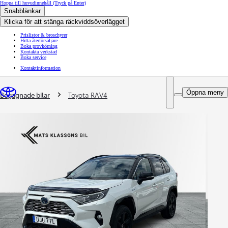
Hoppa till huvudinnehåll
(Tryck på Enter)
Snabblänkar
Klicka för att stänga räckviddsöverlägget
Prislistor & broschyrer
Hitta återförsäljare
Boka provkörning
Kontakta verkstad
Boka service
Kontaktinformation
You are here
:
Öppna meny
Begagnade bilar
Toyota RAV4