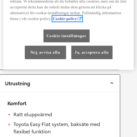
reklam. Vi rekommenderar att du behåller alla cookies, men om du inte
Prestanda
accepterar detta kan du enkelt ändra dem genom att klicka på
alternativet för cookie-inställningar nedan. Fullständig information
Topphastighet
180
km/h
finns i vår cookie-policy.
Cookie-policy
Acceleration 0-100km/h
8,1
sekunder
Cookie-inställningar
Växellåda
Nej, avvisa alla
Ja, acceptera alla
Drivhjul
Fyrhjulsdrift
Växellåda
Automat
Utrustning
Komfort
Ratt eluppvärmd
Toyota Easy Flat system, baksäte med
flexibel funktion