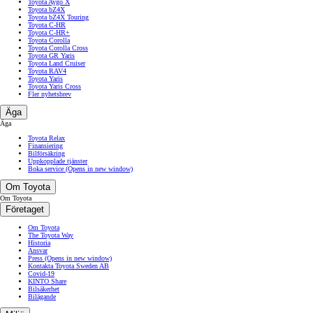
Toyota Aygo X
Toyota bZ4X
Toyota bZ4X Touring
Toyota C-HR
Toyota C-HR+
Toyota Corolla
Toyota Corolla Cross
Toyota GR Yaris
Toyota Land Cruiser
Toyota RAV4
Toyota Yaris
Toyota Yaris Cross
Fler nyhetsbrev
Äga
Äga
Toyota Relax
Finansiering
Bilförsäkring
Uppkopplade tjänster
Boka service
(Opens in new window)
Om Toyota
Om Toyota
Företaget
Om Toyota
The Toyota Way
Historia
Ansvar
Press
(Opens in new window)
Kontakta Toyota Sweden AB
Covid-19
KINTO Share
Bilsäkerhet
Bilägande