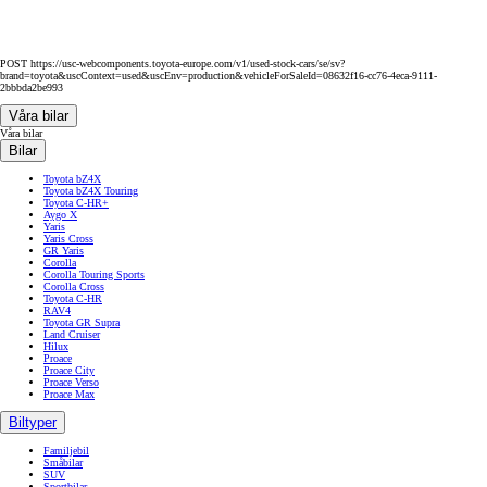
POST https://usc-webcomponents.toyota-europe.com/v1/used-stock-cars/se/sv?
brand=toyota&uscContext=used&uscEnv=production&vehicleForSaleId=08632f16-cc76-4eca-9111-
2bbbda2be993
Våra bilar
Våra bilar
Bilar
Toyota bZ4X
Toyota bZ4X Touring
Toyota C-HR+
Aygo X
Yaris
Yaris Cross
GR Yaris
Corolla
Corolla Touring Sports
Corolla Cross
Toyota C-HR
RAV4
Toyota GR Supra
Land Cruiser
Hilux
Proace
Proace City
Proace Verso
Proace Max
Biltyper
Familjebil
Småbilar
SUV
Sportbilar