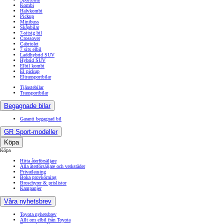
Kombi
Halvkombi
Pickup
Minibuss
Skåpbilar
7-sitsig bil
Crossover
Cabriolet
7 sits elbil
Laddhybrid SUV
Hybrid SUV
Elbil kombi
El pickup
Eltransportbilar
Tjänstebilar
Transportbilar
Begagnade bilar
Garanti begagnad bil
GR Sport-modeller
Köpa
Köpa
Hitta återförsäljare
Alla återförsäljare och verkstäder
Privatleasing
Boka provkörning
Broschyrer & prislistor
Kampanjer
Våra nyhetsbrev
Toyota nyhetsbrev
Allt om elbil från Toyota