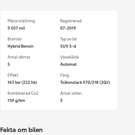
Mätarställning
Registrerad
9 507 mil
07-2019
Bränsle
Typ av bil
Hybrid Bensin
SUV 5-d
Antal dörrar
Växellåda
5
Automat
Effekt
Färg
163 kw (222 hk)
Tvåtonslack 070/218 (2QJ)
Kombinerad Co2
Antal säten
130 g/km
5
Fakta om bilen