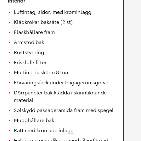
Interiör
Luftintag, sidor, med krominlägg
Klädkrokar baksäte (2 st)
Flaskhållare fram
Armstöd bak
Röststyrning
Friskluftsfilter
Multimediaskärm 8 tum
Förvaringsfack under bagagerumsgolvet
Dörrpaneler bak klädda i skinnliknande
material
Solskydd passagerarsida fram med spegel
Mugghållare bak
Ratt med kromade inlägg
Hybridsystemindikator med silverfärgad