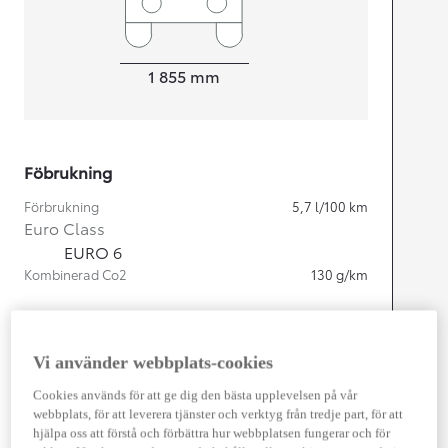
Width
1 855
mm
Föbrukning
Förbrukning
5,7
l/100 km
Euro Class
EURO 6
Kombinerad Co2
130
g/km
Motor
Vi använder webbplats-cookies
Cylindrar
4
Kapacitet
2 487
cc
Cookies används för att ge dig den bästa upplevelsen på vår
Effekt
163
kw (222 hk)
webbplats, för att leverera tjänster och verktyg från tredje part, för att
hjälpa oss att förstå och förbättra hur webbplatsen fungerar och för