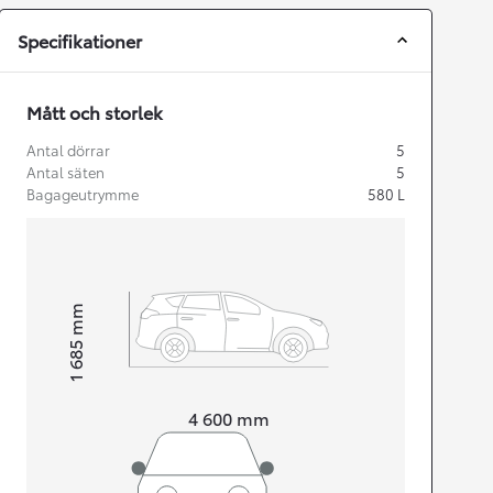
Specifikationer
Mått och storlek
Antal dörrar
5
Antal säten
5
Bagageutrymme
580
L
mm
1 685
Height
Length
4 600
mm