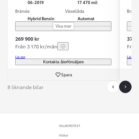
06-2019
17 470 mil
Bränsle
Växellåda
Bräns
Hybrid Bensin
Automat
Visa mer
269 900 kr
379 5
Från 3 170 kr/mån
Från
Läs mer
Läs mer
Kontakta återförsäljare
Spara
8 liknande bilar
VILLKORSTEXT
Villkor