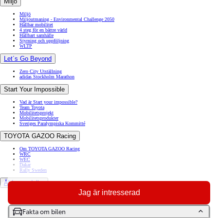
Miljö
Miljö
Miljöutmaning - Environmental Challenge 2050
Hållbar mobilitet
4 steg för en bättre värld
Hållbart samhälle
Styrning och uppföljning
WLTP
Let´s Go Beyond
Zero City Utställning
adidas Stockholm Marathon
Start Your Impossible
Vad är Start your impossible?
Team Toyota
Mobilitetsprojekt
Mobilitetsprodukter
Sveriges Paralympiska Kommitté
TOYOTA GAZOO Racing
Om TOYOTA GAZOO Racing
WRC
WEC
Dakar
Rally Sweden
Äldre modeller
Jag är intresserad
Toyota GR86
Toyota Auris
Toyota Prius
Fakta om bilen
Toyota GT86
Toyota Avensis