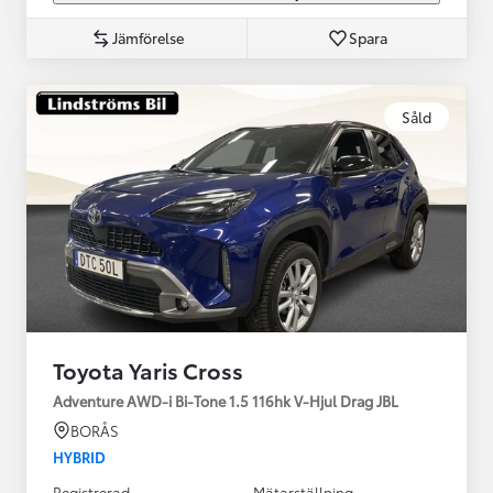
Jämförelse
Spara
Såld
Toyota Yaris Cross
Adventure AWD-i Bi-Tone 1.5 116hk V-Hjul Drag JBL
BORÅS
HYBRID
Registrerad
Mätarställning