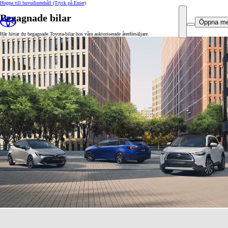
Hoppa till huvudinnehåll
(Tryck på Enter)
Begagnade bilar
Öppna m
Här hittar du begagnade Toyota-bilar hos våra auktoriserade återförsäljare.