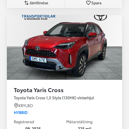
Jämförelse
Spara
Toyota Yaris Cross
Toyota Yaris Cross 1,5 Style (130HK) vinterhjul
KRYLBO
HYBRID
Registrerad
Mätarställning
09-2025
225 mil