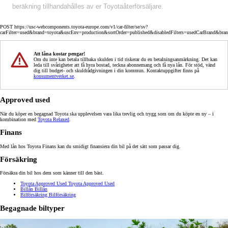
beräkning tillhandahålles av er Toyotaåterförsäljare.
POST https://usc-webcomponents.toyota-europe.com/v1/car-filter/se/sv?
carFilter=used&brand=toyota&uscEnv=production&sortOrder=published&disabledFilters=usedCarBrand&bra
Att låna kostar pengar!
Om du inte kan betala tillbaka skulden i tid riskerar du en betalningsanmärkning. Det kan
leda till svårigheter att få hyra bostad, teckna abonnemang och få nya lån. För stöd, vänd
dig till budget- och skuldrådgivningen i din kommun. Kontaktuppgifter finns på
konsumentverket.se
.
Approved used
När du köper en begagnad Toyota ska upplevelsen vara lika trevlig och trygg som om du köpte en ny – i
kombination med
Toyota Relaxed
.
Finans
Med lån hos Toyota Finans kan du smidigt finansiera din bil på det sätt som passar dig.
Försäkring
Försäkra din bil hos dem som känner till den bäst.
Toyota Approved Used
Toyota Approved Used
Billån
Billån
Bilförsäkring
Bilförsäkring
Begagnade biltyper