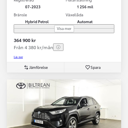
07-2023
1 256 mil
Bränsle
Växellåda
Hybrid Petrol
Automat
Visa mer
364 900 kr
Från 4 380 kr/mån
Läs mer
Jämförelse
Spara