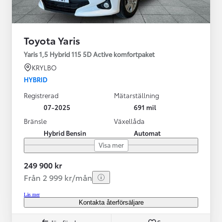
Toyota Yaris
Yaris 1,5 Hybrid 115 5D Active komfortpaket
KRYLBO
HYBRID
Registrerad
Mätarställning
07-2025
691 mil
Bränsle
Växellåda
Hybrid Bensin
Automat
Visa mer
249 900 kr
Från 2 999 kr/mån
Läs mer
Kontakta återförsäljare