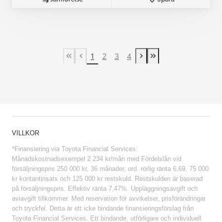
1
2
3
4
First Page
Previous page
Next page
Last Page
VILLKOR
*Finansiering via Toyota Financial Services:
Månadskostnadsexempel 2 234 kr/mån med Fördelslån vid
försäljningspris 250 000 kr, 36 månader, ord. rörlig ränta 6,69, 75 000
kr kontantinsats och 125 000 kr restskuld. Restskulden är baserad
på försäljningspris. Effektiv ränta 7,47%. Uppläggningsavgift och
aviavgift tillkommer. Med reservation för avvikelser, prisförändringar
och tryckfel. Detta är ett icke bindande finansieringsförslag från
Toyota Financial Services. Ett bindande, utförligare och individuell