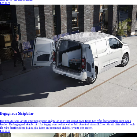
Läs mer
Begagnade Skåpbilar
Här kan du som är ute efter begagnade skåpbilar se vilket utbud som finns hos våra återförsäljare runt om i
landet. En begagnad skåpbil är lika tryggt som roligt val av bil. Använd våra sökfilter för att hitta rätt bil och
låt våra återförsäljare hjälpa dig köpa en begagnad skåpbil tryggt och enkelt.
Läs mer