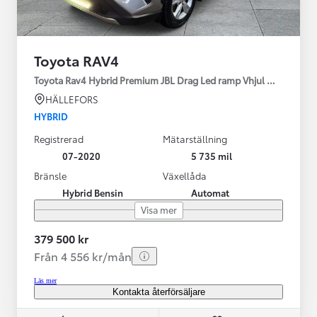
Toyota RAV4
Toyota Rav4 Hybrid Premium JBL Drag Led ramp Vhjul motorv
HÄLLEFORS
HYBRID
Registrerad
Mätarställning
07-2020
5 735 mil
Bränsle
Växellåda
Hybrid Bensin
Automat
Visa mer
379 500 kr
Från 4 556 kr/mån
Läs mer
Kontakta återförsäljare