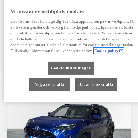
Registrerad
Mätarställning
09-2023
14 650 mil
Vi använder webbplats-cookies
Bränsle
Växellåda
Cookies används för att ge dig den bästa upplevelsen på vår webbplats, för
Hybrid Bensin
Automat
att leverera tjänster och verktyg från tredje part, för att hjälpa oss att förstå
Visa mer
och förbättra hur webbplatsen fungerar och för reklam. Vi rekommenderar
att du behåller alla cookies, men om du inte accepterar detta kan du enkelt
409 900 kr
ändra dem genom att klicka på alternativet för cookie-inställningar nedan.
Från 4 920 kr/mån
Fullständig information finns i vår cookie-policy.
Cookie-policy
Läs mer
Kontakta återförsäljare
Cookie-inställningar
Jämförelse
Spara
Nej, avvisa alla
Ja, acceptera alla