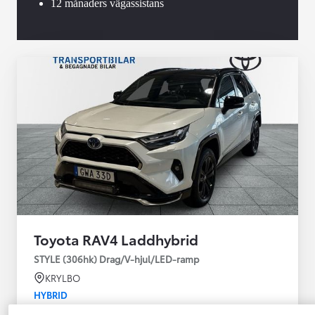
12 månaders vägassistans
Toyota RAV4 Laddhybrid
STYLE (306hk) Drag/V-hjul/LED-ramp
KRYLBO
HYBRID