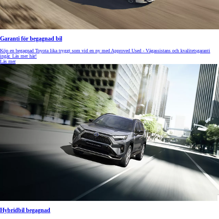
Garanti för begagnad bil
Köp en begagnad Toyota lika tryggt som vid en ny med Approved Used - Vägassistans och kvalitetsgaranti
ingår. Läs mer här!
Läs mer
Hybridbil begagnad