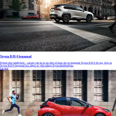
Toyota RAV4 begagnad
Hybrid eller laddhybrid – oavsett vad du är ute efter så finns det en begagnad Toyota RAV4 för dig. Köp en
Toyota RAV4 begagnad hos någon av våra många Toyota-återförsäljare.
Läs mer