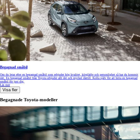
Begagnad småbil
Om du letar efter en begagnad småbil som erbjuder hög kvalitet, körglädje och personlighet så har du kommit
rätt. En begagnad småbil från Toyota erbjuder allt det och mycket därtill. Kolla själv för att hitta en begagnad
småbil för just dig.
Läs mer
Visa fler
Begagnade Toyota-modeller