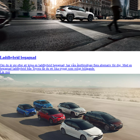
Laddhybrid begagnad
Om du är ute efter att köpa en laddhybrid begagnad, har våra återförsäljare flera alternativ för dig. Med en
begagnad laddhybrid från Toyota får du ett lika tryggt som roligt bilägande.
Läs mer