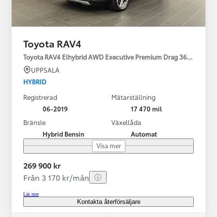
Toyota RAV4
Toyota RAV4 Elhybrid AWD Executive Premium Drag 360-kamera 
UPPSALA
HYBRID
Registrerad
Mätarställning
06-2019
17 470 mil
Bränsle
Växellåda
Hybrid Bensin
Automat
Visa mer
269 900 kr
Från 3 170 kr/mån
Läs mer
Kontakta återförsäljare