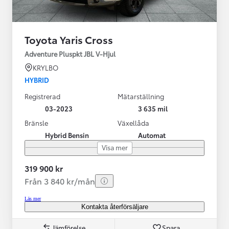
Toyota Yaris Cross
Adventure Pluspkt JBL V-Hjul
KRYLBO
HYBRID
Registrerad
Mätarställning
03-2023
3 635 mil
Bränsle
Växellåda
Hybrid Bensin
Automat
Visa mer
319 900 kr
Från 3 840 kr/mån
Läs mer
Kontakta återförsäljare
Jämförelse
Spara