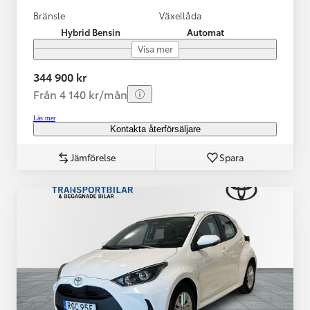
Bränsle
Växellåda
Hybrid Bensin
Automat
Visa mer
344 900 kr
Från 4 140 kr/mån
Läs mer
Kontakta återförsäljare
Jämförelse
Spara