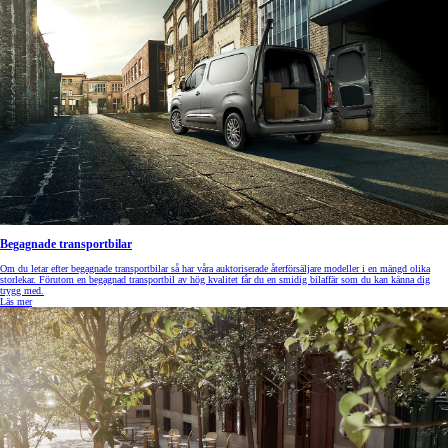
Begagnade transportbilar
Om du letar efter begagnade transportbilar så har våra auktoriserade återförsäljare modeller i en mängd olika
storlekar. Förutom en begagnad transportbil av hög kvalitet får du en smidig bilaffär som du kan känna dig
trygg med.
Läs mer