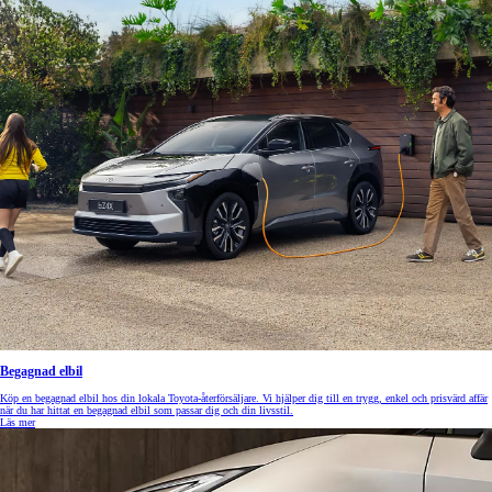
Begagnad elbil
Köp en begagnad elbil hos din lokala Toyota-återförsäljare. Vi hjälper dig till en trygg, enkel och prisvärd affär
när du har hittat en begagnad elbil som passar dig och din livsstil.
Läs mer