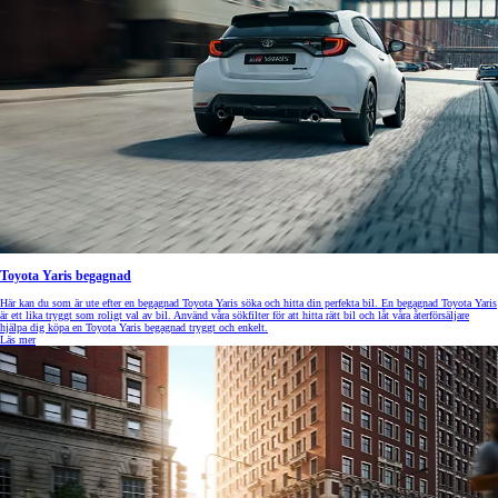
Toyota Yaris begagnad
Här kan du som är ute efter en begagnad Toyota Yaris söka och hitta din perfekta bil. En begagnad Toyota Yaris
är ett lika tryggt som roligt val av bil. Använd våra sökfilter för att hitta rätt bil och låt våra återförsäljare
hjälpa dig köpa en Toyota Yaris begagnad tryggt och enkelt.
Läs mer