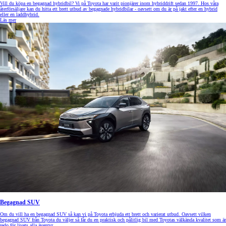
Vill du köpa en begagnad hybridbil? Vi på Toyota har varit pionjärer inom hybriddrift sedan 1997. Hos våra
återförsäljare kan du hitta ett brett utbud av begagnade hybridbilar - oavsett om du är på jakt efter en hybrid
eller en laddhybrid.
Läs mer
Begagnad SUV
Om du vill ha en begagnad SUV så kan vi på Toyota erbjuda ett brett och varierat utbud. Oavsett vilken
begagnad SUV från Toyota du väljer så får du en praktisk och pålitlig bil med Toyotas välkända kvalitet som är
redo för livets alla äventyr.