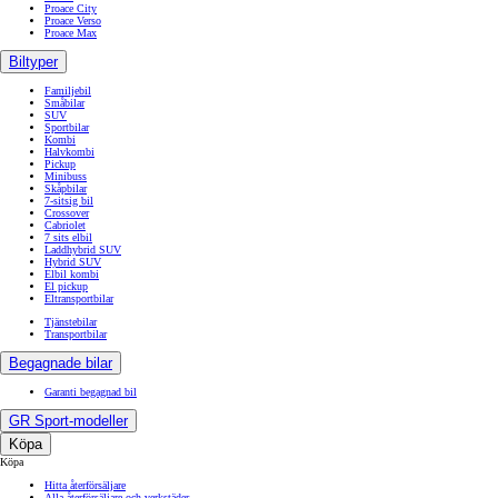
Proace City
Proace Verso
Proace Max
Biltyper
Familjebil
Småbilar
SUV
Sportbilar
Kombi
Halvkombi
Pickup
Minibuss
Skåpbilar
7-sitsig bil
Crossover
Cabriolet
7 sits elbil
Laddhybrid SUV
Hybrid SUV
Elbil kombi
El pickup
Eltransportbilar
Tjänstebilar
Transportbilar
Begagnade bilar
Garanti begagnad bil
GR Sport-modeller
Köpa
Köpa
Hitta återförsäljare
Alla återförsäljare och verkstäder