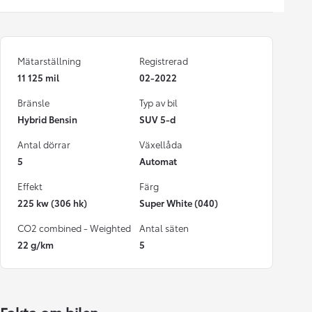
Mätarställning
Registrerad
11 125 mil
02-2022
Bränsle
Typ av bil
Hybrid Bensin
SUV 5-d
Antal dörrar
Växellåda
5
Automat
Effekt
Färg
225 kw (306 hk)
Super White (040)
CO2 combined - Weighted
Antal säten
22 g/km
5