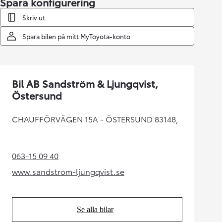
Spara konfigurering
Skriv ut
Spara bilen på mitt MyToyota-konto
Bil AB Sandström & Ljungqvist,
Östersund
CHAUFFÖRVÄGEN 15A - ÖSTERSUND 83148,
063-15 09 40
(Opens in new tab)
www.sandstrom-ljungqvist.se
(Opens in new tab)
Se alla bilar
(Opens in new tab)