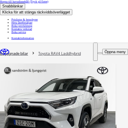
Hoppa till huvudinnehåll
(Tryck på Enter)
Snabblänkar
Klicka för att stänga räckviddsöverlägget
Prislistor & broschyrer
Hitta återförsäljare
Boka provkörning
Kontakta verkstad
Boka service
Kontaktinformation
You are here
:
Öppna meny
Begagnade bilar
Toyota RAV4 Laddhybrid