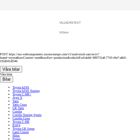
VILLKORSTEXT
Villkor
POST https://usc-webcomponents.toyota-europe.com/v1/used-stock-cars/se/sv?
brand=toyota&uscContext=used&uscEnv=production&vehicleForSaleId=989731a8-7743-44e7-a8d1-
1f5d041df346
Våra bilar
Våra bilar
Bilar
Toyota bZ4X
Toyota bZ4X Touring
Toyota C-HR+
Aygo X
Yaris
Yaris Cross
GR Yaris
Corolla
Corolla Touring Sports
Corolla Cross
Toyota C-HR
RAV4
Toyota GR Supra
Land Cruiser
Hilux
Proace