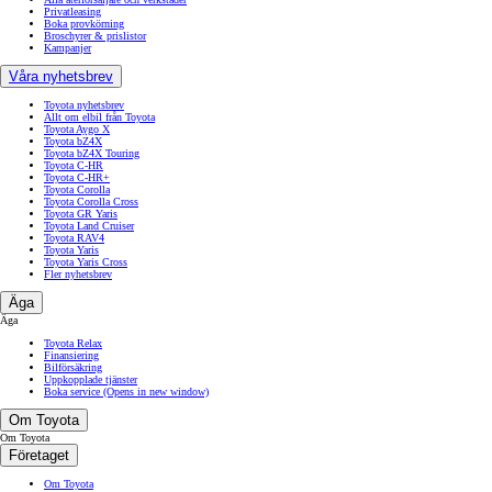
Privatleasing
Boka provkörning
Broschyrer & prislistor
Kampanjer
Våra nyhetsbrev
Toyota nyhetsbrev
Allt om elbil från Toyota
Toyota Aygo X
Toyota bZ4X
Toyota bZ4X Touring
Toyota C-HR
Toyota C-HR+
Toyota Corolla
Toyota Corolla Cross
Toyota GR Yaris
Toyota Land Cruiser
Toyota RAV4
Toyota Yaris
Toyota Yaris Cross
Fler nyhetsbrev
Äga
Äga
Toyota Relax
Finansiering
Bilförsäkring
Uppkopplade tjänster
Boka service
(Opens in new window)
Om Toyota
Om Toyota
Företaget
Om Toyota