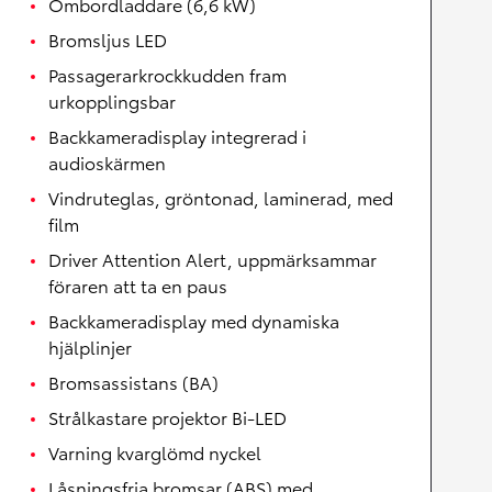
Ombordladdare (6,6 kW)
Bromsljus LED
Passagerarkrockkudden fram
urkopplingsbar
Backkameradisplay integrerad i
audioskärmen
Vindruteglas, gröntonad, laminerad, med
film
Driver Attention Alert, uppmärksammar
föraren att ta en paus
Backkameradisplay med dynamiska
hjälplinjer
Bromsassistans (BA)
Strålkastare projektor Bi-LED
Varning kvarglömd nyckel
Låsningsfria bromsar (ABS) med