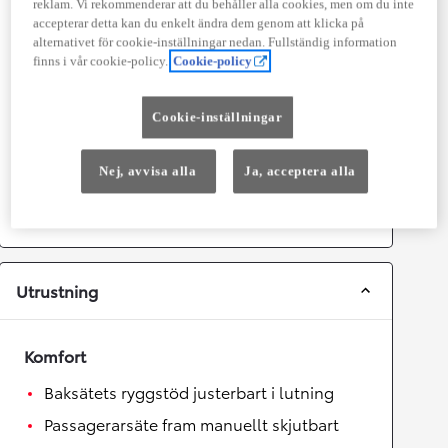
reklam. Vi rekommenderar att du behåller alla cookies, men om du inte
accepterar detta kan du enkelt ändra dem genom att klicka på
Prestanda
alternativet för cookie-inställningar nedan. Fullständig information
finns i vår cookie-policy.
Cookie-policy
Topphastighet
180
km/h
Acceleration 0-100km/h
6
sekunder
Cookie-inställningar
Växellåda
Nej, avvisa alla
Ja, acceptera alla
Drivhjul
Framhjulsdrift
Växellåda
Automat
Utrustning
Komfort
Baksätets ryggstöd justerbart i lutning
Passagerarsäte fram manuellt skjutbart