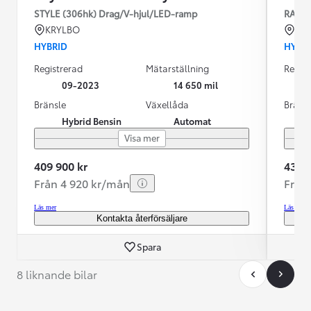
STYLE (306hk) Drag/V-hjul/LED-ramp
RAV4 
KRYLBO
KU
HYBRID
HYBR
Registrerad
Mätarställning
Regist
09-2023
14 650 mil
Bränsle
Växellåda
Bräns
Hybrid Bensin
Automat
Visa mer
409 900 kr
439 9
Från 4 920 kr/mån
Från
Läs mer
Läs mer
Kontakta återförsäljare
Spara
8 liknande bilar