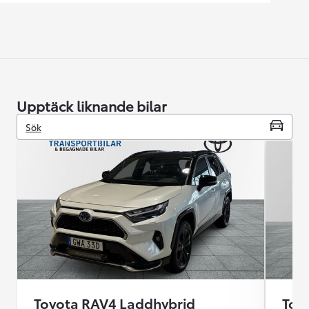
Upptäck liknande bilar
Sök
Toyota RAV4 Laddhybrid
Toy