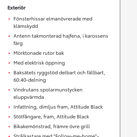
Exteriör
Fönsterhissar elmanövrerade med
klämskydd
Antenn takmonterad hajfena, i karossens
färg
Mörktonade rutor bak
Med elektrisk öppning
Baksätets ryggstöd delbart och fällbart,
60:40-delning
Vindrutans spolarmunstycken
eluppvärmda
Infattning, dimljus fram, Attitude Black
Stötfångare, fram, Attitude Black
Bikakemönstrad, främre övre grill
Strålkastare med "Follow-me-home"-