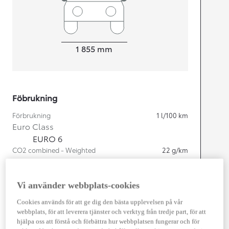
Width
1 855
mm
Föbrukning
Förbrukning
1
l/100 km
Euro Class
EURO 6
CO2 combined - Weighted
22
g/km
Motor
Vi använder webbplats-cookies
Cylindrar
4
Cookies används för att ge dig den bästa upplevelsen på vår
Kapacitet
2 487
cc
webbplats, för att leverera tjänster och verktyg från tredje part, för att
Effekt
225
kw (306 hk)
hjälpa oss att förstå och förbättra hur webbplatsen fungerar och för