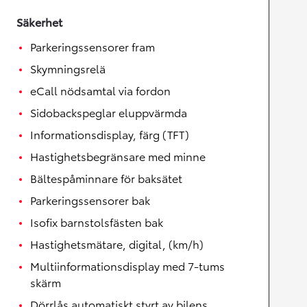
Säkerhet
Parkeringssensorer fram
Skymningsrelä
eCall nödsamtal via fordon
Sidobackspeglar eluppvärmda
Informationsdisplay, färg (TFT)
Hastighetsbegränsare med minne
Bältespåminnare för baksätet
Parkeringssensorer bak
Isofix barnstolsfästen bak
Hastighetsmätare, digital, (km/h)
Multiinformationsdisplay med 7-tums
skärm
Dörrlås automatiskt styrt av bilens