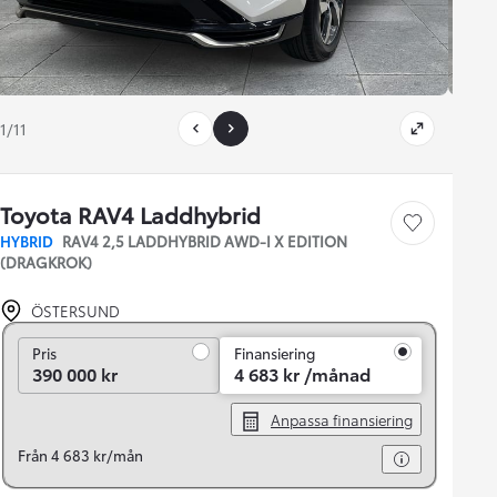
1/11
Toyota RAV4 Laddhybrid
Save car
HYBRID
RAV4 2,5 LADDHYBRID AWD-I X EDITION
(DRAGKROK)
ÖSTERSUND
Pris
Pris
Finansiering
390 000 kr
4 683 kr /månad
Anpassa finansiering
Från 4 683 kr/mån