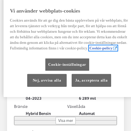
Vi använder webbplats-cookies
Cookies används för att ge dig den bästa upplevelsen på vår webbplats, för
att leverera tjänster och verktyg från tredje part, för att hjälpa oss att förstå
och förbättra hur webbplatsen fungerar och för reklam. Vi rekommenderar
att du behåller alla cookies, men om du inte accepterar detta kan du enkelt
ändra dem genom att klicka på alternativet för cookie-inställningar nedan.
Fullständig information finns i vår cookie-policy.
Cookie-policy
Toyota Yaris Cross
Cookie-inställningar
Toyota Yaris Cross 1,5 Hybrid Adventure Drag V-Hjul
KRYLBO
Nej, avvisa alla
Ja, acceptera alla
HYBRID
Registrerad
Mätarställning
04-2023
6 289 mil
Bränsle
Växellåda
Hybrid Bensin
Automat
Visa mer