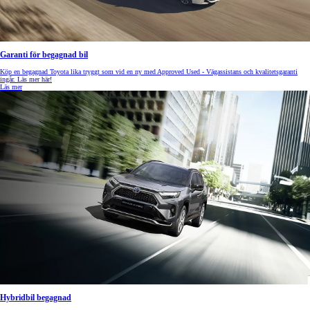
Garanti för begagnad bil
Köp en begagnad Toyota lika tryggt som vid en ny med Approved Used - Vägassistans och kvalitetsgaranti
ingår. Läs mer här!
Läs mer
Hybridbil begagnad