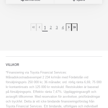
1
2
3
4
First Page
Previous page
Next page
Last Page
VILLKOR
*Finansiering via Toyota Financial Services:
Månadskostnadsexempel 2 234 kr/mån med Fördelslån vid
försäljningspris 250 000 kr, 36 månader, ord. rörlig ränta 6,69, 75 000
kr kontantinsats och 125 000 kr restskuld. Restskulden är baserad
på försäljningspris. Effektiv ränta 7,47%. Uppläggningsavgift och
aviavgift tillkommer. Med reservation för avvikelser, prisförändringar
och tryckfel. Detta är ett icke bindande finansieringsförslag från
Toyota Financial Services. Ett bindande, utförligare och individuell