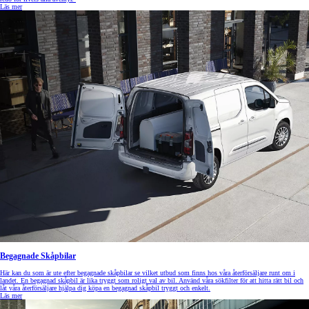
Läs mer
Begagnade Skåpbilar
Här kan du som är ute efter begagnade skåpbilar se vilket utbud som finns hos våra återförsäljare runt om i
landet. En begagnad skåpbil är lika tryggt som roligt val av bil. Använd våra sökfilter för att hitta rätt bil och
låt våra återförsäljare hjälpa dig köpa en begagnad skåpbil tryggt och enkelt.
Läs mer