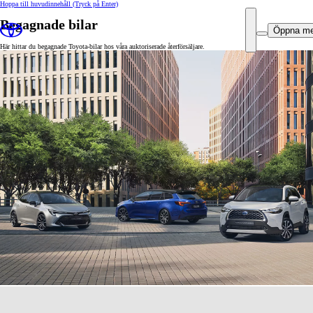
Hoppa till huvudinnehåll
(Tryck på Enter)
Begagnade bilar
Öppna m
Här hittar du begagnade Toyota-bilar hos våra auktoriserade återförsäljare.