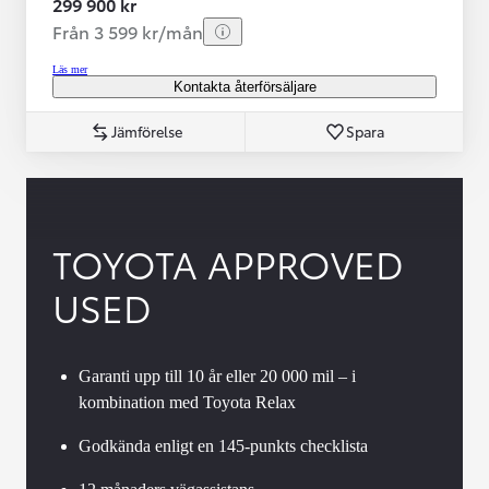
299 900 kr
Från 3 599 kr/mån
Läs mer
Kontakta återförsäljare
Jämförelse
Spara
TOYOTA APPROVED
USED
Garanti upp till 10 år eller 20 000 mil – i
kombination med Toyota Relax
Godkända enligt en 145-punkts checklista