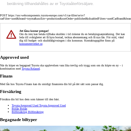
beräkning tillhandahålles av er Toyotaåterförsäljare.
POST https://usc-webcomponents.toyota-europe.com/v1/car-filter/se/sv?
carFilter=used&brand=toyota&uscEnv=production&sortOrder=published&disabledFilters=usedCarBrand&bra
Att låna kostar pengar!
Om du inte kan betala tillbaka skulden i tid riskerar du en betalningsanmärkning. Det kan
leda till svårigheter att få hyra bostad, teckna abonnemang och få nya lån. För stöd, vänd
dig till budget- och skuldrådgivningen i din kommun. Kontaktuppgifter finns på
konsumentverket.se
.
Approved used
När du köper en begagnad Toyota ska upplevelsen vara lika trevlig och trygg som om du köpte en ny – i
kombination med
Toyota Relaxed
.
Finans
Med lån hos Toyota Finans kan du smidigt finansiera din bil på det sätt som passar dig.
Försäkring
Försäkra din bil hos dem som känner till den bäst.
Toyota Approved Used
Toyota Approved Used
Billån
Billån
Bilförsäkring
Bilförsäkring
Begagnade biltyper