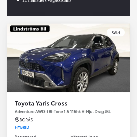
12 månaders vägassistans
Såld
Toyota Yaris Cross
Adventure AWD-i Bi-Tone 1.5 116hk V-Hjul Drag JBL
BORÅS
HYBRID
Registrerad
Mätarställning