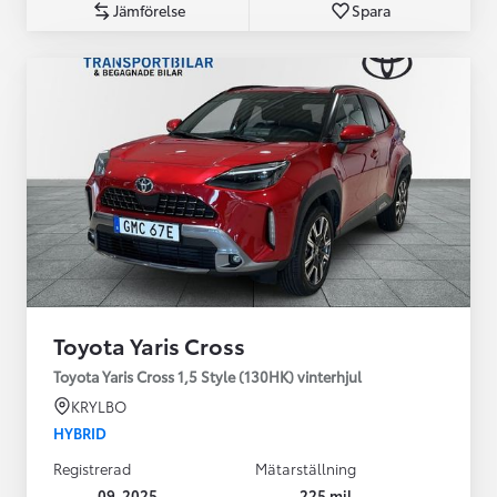
Jämförelse
Spara
Toyota Yaris Cross
Toyota Yaris Cross 1,5 Style (130HK) vinterhjul
KRYLBO
HYBRID
Registrerad
Mätarställning
09-2025
225 mil