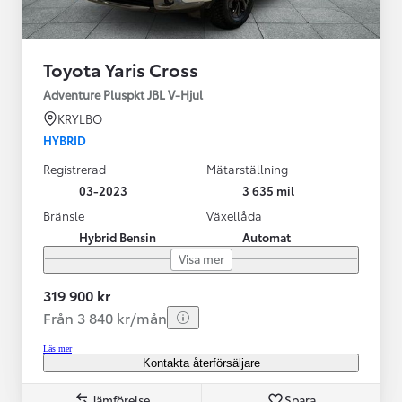
Toyota Yaris Cross
Adventure Pluspkt JBL V-Hjul
KRYLBO
HYBRID
Registrerad
Mätarställning
03-2023
3 635 mil
Bränsle
Växellåda
Hybrid Bensin
Automat
Visa mer
319 900 kr
Från 3 840 kr/mån
Läs mer
Kontakta återförsäljare
Jämförelse
Spara