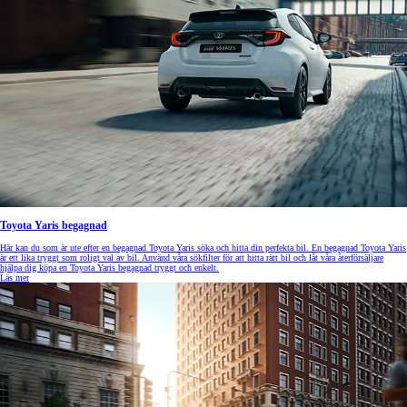
Toyota Yaris begagnad
Här kan du som är ute efter en begagnad Toyota Yaris söka och hitta din perfekta bil. En begagnad Toyota Yaris
är ett lika tryggt som roligt val av bil. Använd våra sökfilter för att hitta rätt bil och låt våra återförsäljare
hjälpa dig köpa en Toyota Yaris begagnad tryggt och enkelt.
Läs mer