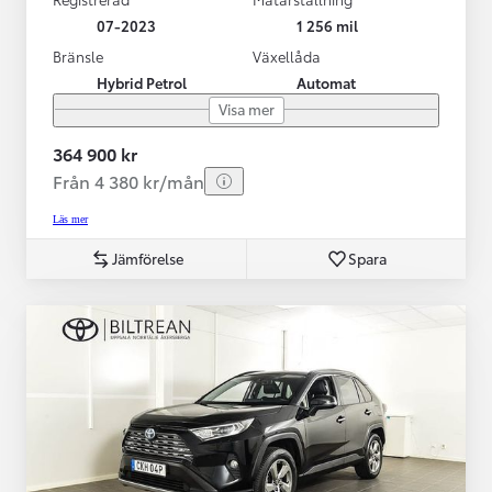
07-2023
1 256 mil
Bränsle
Växellåda
Hybrid Petrol
Automat
Visa mer
364 900 kr
Från 4 380 kr/mån
Läs mer
Jämförelse
Spara