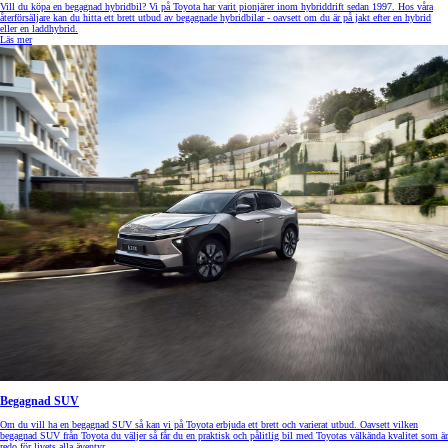
Vill du köpa en begagnad hybridbil? Vi på Toyota har varit pionjärer inom hybriddrift sedan 1997. Hos våra
återförsäljare kan du hitta ett brett utbud av begagnade hybridbilar - oavsett om du är på jakt efter en hybrid
eller en laddhybrid.
Läs mer
Begagnad SUV
Om du vill ha en begagnad SUV så kan vi på Toyota erbjuda ett brett och varierat utbud. Oavsett vilken
begagnad SUV från Toyota du väljer så får du en praktisk och pålitlig bil med Toyotas välkända kvalitet som är
redo för livets alla äventyr.