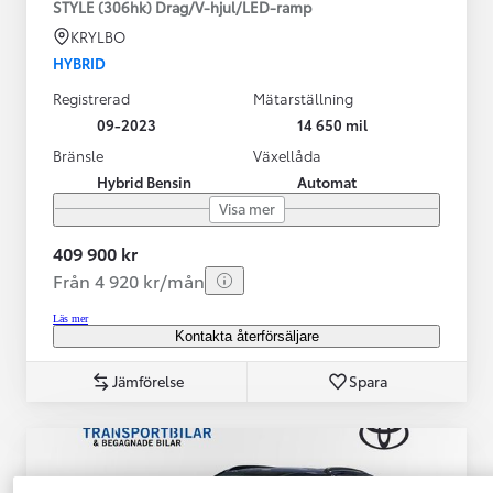
STYLE (306hk) Drag/V-hjul/LED-ramp
KRYLBO
HYBRID
Registrerad
Mätarställning
09-2023
14 650 mil
Bränsle
Växellåda
Hybrid Bensin
Automat
Visa mer
409 900 kr
Från 4 920 kr/mån
Läs mer
Kontakta återförsäljare
Jämförelse
Spara