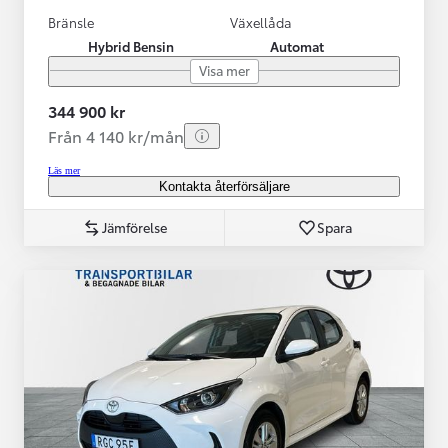
Bränsle
Växellåda
Hybrid Bensin
Automat
Visa mer
344 900 kr
Från 4 140 kr/mån
Läs mer
Kontakta återförsäljare
Jämförelse
Spara