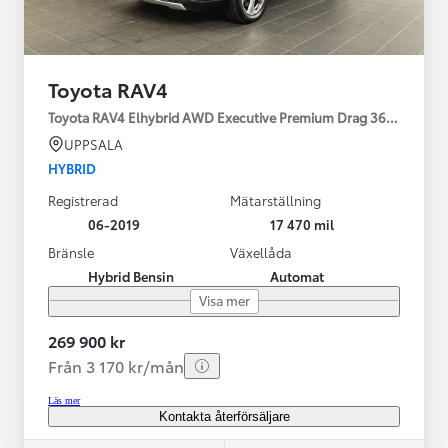
Toyota RAV4
Toyota RAV4 Elhybrid AWD Executive Premium Drag 360-kamera 
UPPSALA
HYBRID
Registrerad
Mätarställning
06-2019
17 470 mil
Bränsle
Växellåda
Hybrid Bensin
Automat
Visa mer
269 900 kr
Från 3 170 kr/mån
Läs mer
Kontakta återförsäljare