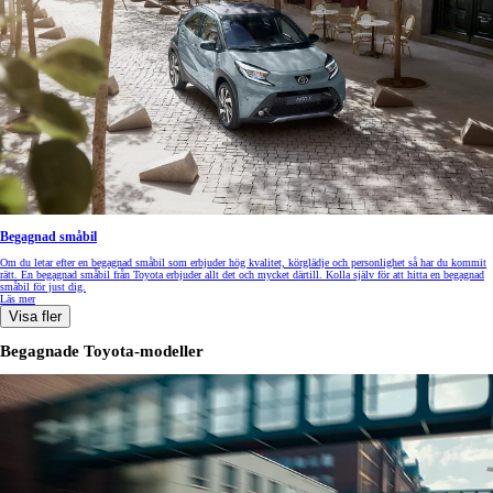
Begagnad småbil
Om du letar efter en begagnad småbil som erbjuder hög kvalitet, körglädje och personlighet så har du kommit
rätt. En begagnad småbil från Toyota erbjuder allt det och mycket därtill. Kolla själv för att hitta en begagnad
småbil för just dig.
Läs mer
Visa fler
Begagnade Toyota-modeller