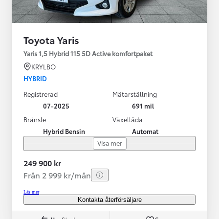
Toyota Yaris
Yaris 1,5 Hybrid 115 5D Active komfortpaket
KRYLBO
HYBRID
Registrerad
Mätarställning
07-2025
691 mil
Bränsle
Växellåda
Hybrid Bensin
Automat
Visa mer
249 900 kr
Från 2 999 kr/mån
Läs mer
Kontakta återförsäljare