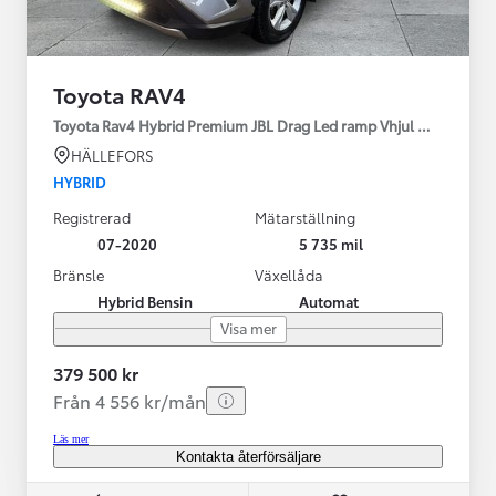
Toyota RAV4
Toyota Rav4 Hybrid Premium JBL Drag Led ramp Vhjul motorv
HÄLLEFORS
HYBRID
Registrerad
Mätarställning
07-2020
5 735 mil
Bränsle
Växellåda
Hybrid Bensin
Automat
Visa mer
379 500 kr
Från 4 556 kr/mån
Läs mer
Kontakta återförsäljare