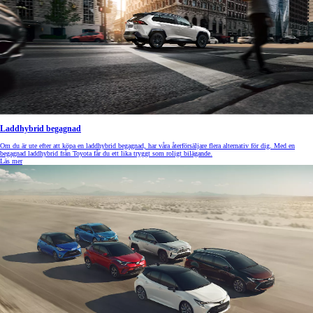
Laddhybrid begagnad
Om du är ute efter att köpa en laddhybrid begagnad, har våra återförsäljare flera alternativ för dig. Med en
begagnad laddhybrid från Toyota får du ett lika tryggt som roligt bilägande.
Läs mer