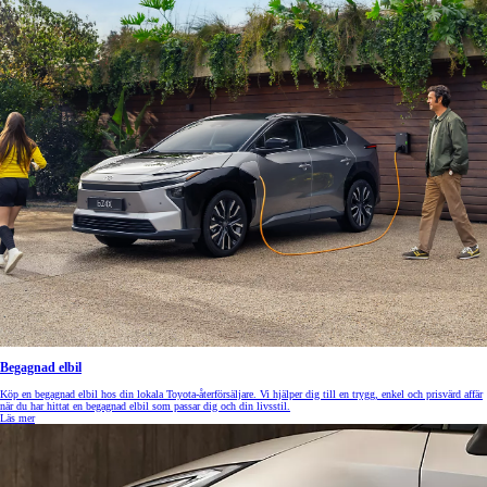
Begagnad elbil
Köp en begagnad elbil hos din lokala Toyota-återförsäljare. Vi hjälper dig till en trygg, enkel och prisvärd affär
när du har hittat en begagnad elbil som passar dig och din livsstil.
Läs mer