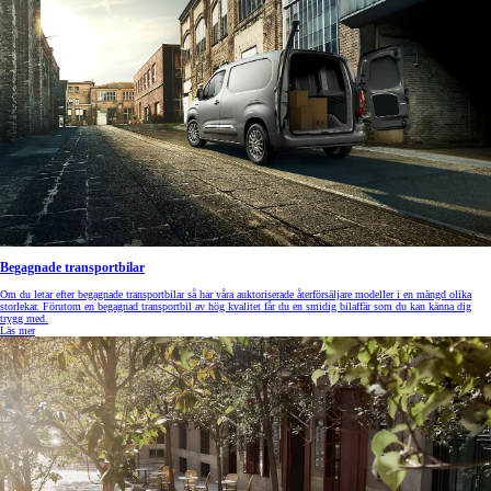
Begagnade transportbilar
Om du letar efter begagnade transportbilar så har våra auktoriserade återförsäljare modeller i en mängd olika
storlekar. Förutom en begagnad transportbil av hög kvalitet får du en smidig bilaffär som du kan känna dig
trygg med.
Läs mer