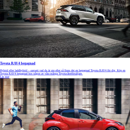
Toyota RAV4 begagnad
Hybrid eller laddhybrid – oavsett vad du är ute efter så finns det en begagnad Toyota RAV4 för dig. Köp en
Toyota RAV4 begagnad hos någon av våra många Toyota-återförsäljare.
Läs mer